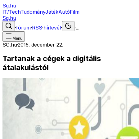
Sg.hu
IT/Tech
Tudomány
Játék
Autó
Film
Sg.hu
·
fórum
·
RSS
·
hírlevél
·
·
...
Menü
SG.hu
·
2015. december 22.
Tartanak a cégek a digitális
átalakulástól