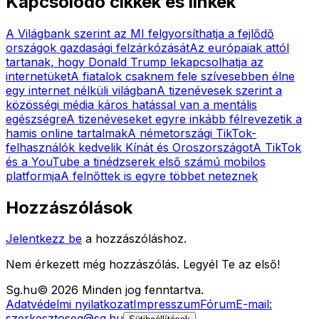
Kapcsolódó cikkek és linkek
A Világbank szerint az MI felgyorsíthatja a fejlődő
országok gazdasági felzárkózását
Az európaiak attól
tartanak, hogy Donald Trump lekapcsolhatja az
internetüket
A fiatalok csaknem fele szívesebben élne
egy internet nélküli világban
A tizenévesek szerint a
közösségi média káros hatással van a mentális
egészségre
A tizenéveseket egyre inkább félrevezetik a
hamis online tartalmak
A németországi TikTok-
felhasználók kedvelik Kínát és Oroszországot
A TikTok
és a YouTube a tinédzserek első számú mobilos
platformja
A felnőttek is egyre többet neteznek
Hozzászólások
Jelentkezz be
a hozzászóláshoz.
Nem érkezett még hozzászólás. Legyél Te az első!
Sg
.hu
©
2026
Minden jog fenntartva.
Adatvédelmi nyilatkozat
Impresszum
Fórum
E-mail:
szerkesztoseg@sg.hu