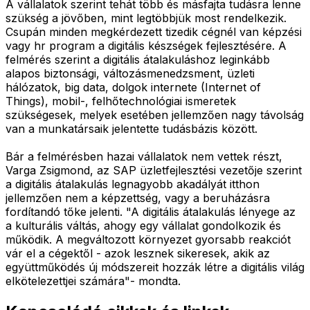
A vállalatok szerint tehát több és másfajta tudásra lenne
szükség a jövőben, mint legtöbbjük most rendelkezik.
Csupán minden megkérdezett tizedik cégnél van képzési
vagy hr program a digitális készségek fejlesztésére. A
felmérés szerint a digitális átalakuláshoz leginkább
alapos biztonsági, változásmenedzsment, üzleti
hálózatok, big data, dolgok internete (Internet of
Things), mobil-, felhőtechnológiai ismeretek
szükségesek, melyek esetében jellemzően nagy távolság
van a munkatársaik jelentette tudásbázis között.
Bár a felmérésben hazai vállalatok nem vettek részt,
Varga Zsigmond, az SAP üzletfejlesztési vezetője szerint
a digitális átalakulás legnagyobb akadályát itthon
jellemzően nem a képzettség, vagy a beruházásra
fordítandó tőke jelenti. "A digitális átalakulás lényege az
a kulturális váltás, ahogy egy vállalat gondolkozik és
működik. A megváltozott környezet gyorsabb reakciót
vár el a cégektől - azok lesznek sikeresek, akik az
együttműködés új módszereit hozzák létre a digitális világ
elkötelezettjei számára"- mondta.