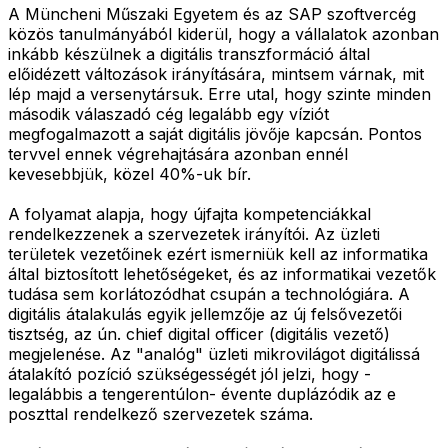
A Müncheni Műszaki Egyetem és az SAP szoftvercég
közös tanulmányából kiderül, hogy a vállalatok azonban
inkább készülnek a digitális transzformáció által
előidézett változások irányítására, mintsem várnak, mit
lép majd a versenytársuk. Erre utal, hogy szinte minden
második válaszadó cég legalább egy víziót
megfogalmazott a saját digitális jövője kapcsán. Pontos
tervvel ennek végrehajtására azonban ennél
kevesebbjük, közel 40%-uk bír.
A folyamat alapja, hogy újfajta kompetenciákkal
rendelkezzenek a szervezetek irányítói. Az üzleti
területek vezetőinek ezért ismerniük kell az informatika
által biztosított lehetőségeket, és az informatikai vezetők
tudása sem korlátozódhat csupán a technológiára. A
digitális átalakulás egyik jellemzője az új felsővezetői
tisztség, az ún. chief digital officer (digitális vezető)
megjelenése. Az "analóg" üzleti mikrovilágot digitálissá
átalakító pozíció szükségességét jól jelzi, hogy -
legalábbis a tengerentúlon- évente duplázódik az e
poszttal rendelkező szervezetek száma.