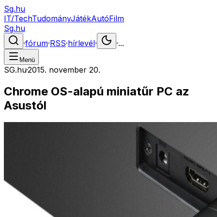
Sg.hu
IT/Tech
Tudomány
Játék
Autó
Film
Sg.hu
·
fórum
·
RSS
·
hírlevél
·
·
...
Menü
SG.hu
·
2015. november 20.
Chrome OS-alapú miniatűr PC az
Asustól