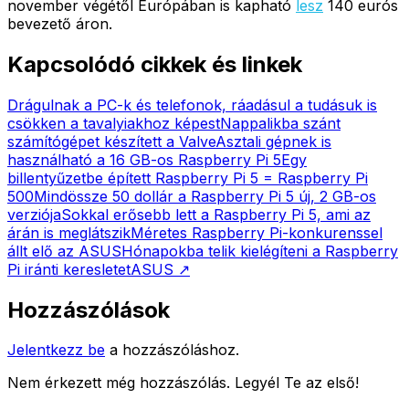
november végétől Európában is kapható
lesz
140 eurós
bevezető áron.
Kapcsolódó cikkek és linkek
Drágulnak a PC-k és telefonok, ráadásul a tudásuk is
csökken a tavalyiakhoz képest
Nappalikba szánt
számítógépet készített a Valve
Asztali gépnek is
használható a 16 GB-os Raspberry Pi 5
Egy
billentyűzetbe épített Raspberry Pi 5 = Raspberry Pi
500
Mindössze 50 dollár a Raspberry Pi 5 új, 2 GB-os
verziója
Sokkal erősebb lett a Raspberry Pi 5, ami az
árán is meglátszik
Méretes Raspberry Pi-konkurenssel
állt elő az ASUS
Hónapokba telik kielégíteni a Raspberry
Pi iránti keresletet
ASUS
↗
Hozzászólások
Jelentkezz be
a hozzászóláshoz.
Nem érkezett még hozzászólás. Legyél Te az első!