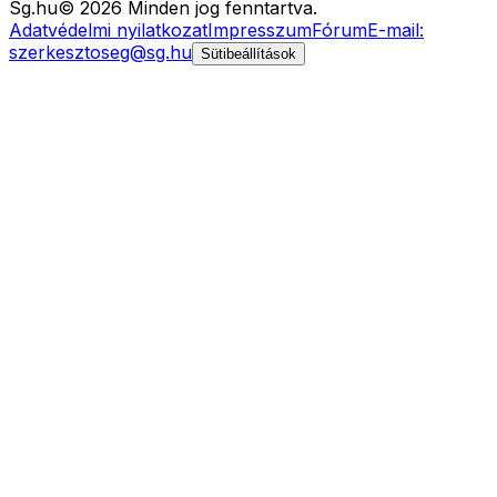
Sg
.hu
©
2026
Minden jog fenntartva.
Adatvédelmi nyilatkozat
Impresszum
Fórum
E-mail:
szerkesztoseg@sg.hu
Sütibeállítások