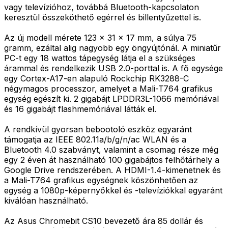
vagy televízióhoz, továbbá Bluetooth-kapcsolaton
keresztül összeköthető egérrel és billentyűzettel is.
Az új modell mérete 123 x 31 x 17 mm, a súlya 75
gramm, ezáltal alig nagyobb egy öngyújtónál. A miniatűr
PC-t egy 18 wattos tápegység látja el a szükséges
árammal és rendelkezik USB 2.0-porttal is. A fő egysége
egy Cortex-A17-en alapuló Rockchip RK3288-C
négymagos processzor, amelyet a Mali-T764 grafikus
egység egészít ki. 2 gigabájt LPDDR3L-1066 memóriával
és 16 gigabájt flashmemóriával látták el.
A rendkívül gyorsan bebootoló eszköz egyaránt
támogatja az IEEE 802.11a/b/g/n/ac WLAN és a
Bluetooth 4.0 szabványt, valamint a csomag része még
egy 2 éven át használható 100 gigabájtos felhőtárhely a
Google Drive rendszerében. A HDMI-1.4-kimenetnek és
a Mali-T764 grafikus egységnek köszönhetően az
egység a 1080p-képernyőkkel és -televíziókkal egyaránt
kiválóan használható.
Az Asus Chromebit CS10 bevezető ára 85 dollár és