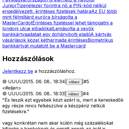
Junior
Tizenötezer forintra nő a PIN-kód nélkül
engedélyezett, érintéses fizetések határa
Az EU több
mint félmilliárd euróra bírságolta a
MasterCardot
Érintéses fizetéssel lehet támogatni a
londoni utcai előadókat
Lemásolta a vevők
bankkártyaadatait egy dohánybolti eladó
A kártyás
vásárlások közel kétharmada érintéses
Biometrikus
bankkártyát mutatott be a Mastercard
Hozzászólások
Jelentkezz be
a hozzászóláshoz.
©
UUUU
2015. 06. 08.
.
18:34
|
|
#
5
válasz
<#eljen>
©
UUUU
2015. 06. 08.
.
18:33
|
|
#
4
válasz
"És teszik ezt egyebek közt azért is, mert a kereskedők
egy része nincs felkészülve a készpénz nélküli
fizetésekre."
vagy konkrétan nem akar külön még százalékokat
kifizetni a bankoknak és emiatt annak az árát is