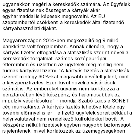
ugyanakkor megéri a kereskedők számára. Az ügyfelek
egyes fizetéseinek összegét a kártyák akár
egyharmaddal is képesek megnövelni. Az EU
szeptembertől csökkenti a kereskedők által fizetendő
kártyahasználati díjakat.
Magyarországon 2014-ben megközelítőleg 9 millió
bankkárta volt forgalomban. Annak ellenére, hogy a
kártyás fizetés elfogadása a statisztikák szerint növeli a
kereskedők forgalmát, számos középeurópai
étteremben és üzletben az ügyfelek még mindig nem
tudnak kártyával fizetni. "A kártyás fizetés a statisztikák
szerint mintegy 30%-kal magasabb bevételt jelent, mint
a készpénzfizetés. Ezen kívül növeli a vásárlások
számát is. Az embereket ugyanis nem korlátozza a
pénztárcában lévő készpénz, és hajlamosabbak az
impulzív vásárlásokra" - mondja Szabó Lajos a SONET
cég munkatársa. A kártyás fizetés lehetővé tétele egy
további előnnyel is jár - a fizető ügyfelek sorait például a
helyi valutával nem rendelkező külföldiekkel bővíti. A
készpénz nélküli fizetések egyben nagyobb biztonságot
is jelentenek, mivel korlátozzák az üzemegységekben