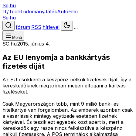
Sg.hu
IT/Tech
Tudomány
Játék
Autó
Film
Sg.hu
·
fórum
·
RSS
·
hírlevél
·
·
...
Menü
SG.hu
·
2015. június 4.
Az EU lenyomja a bankkártyás
fizetés díját
Az EU csökkenti a készpénz nélküli fizetések díját, így a
kereskedőknek még jobban megéri elfogani a kártyás
fizetéseket.
Csak Magyarországon több, mint 9 millió bank- és
hitelkártya van forgalomban. Az emberek azonban csak
a vásárlásaik mintegy egytizede esetében fizetnek
kártyával. És teszik ezt egyebek közt azért is, mert a
kereskedők egy része nincs felkészülve a készpénz
nélküli fizetésekre. A POS terminálok alkalmazása