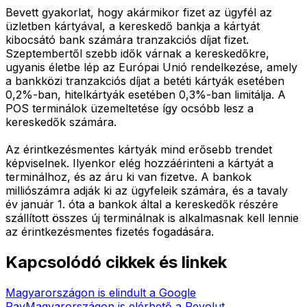
Bevett gyakorlat, hogy akármikor fizet az ügyfél az
üzletben kártyával, a kereskedő bankja a kártyát
kibocsátó bank számára tranzakciós díjat fizet.
Szeptembertől szebb idők várnak a kereskedőkre,
ugyanis életbe lép az Európai Unió rendelkezése, amely
a bankközi tranzakciós díjat a betéti kártyák esetében
0,2%-ban, hitelkártyák esetében 0,3%-ban limitálja. A
POS terminálok üzemeltetése így ocsóbb lesz a
kereskedők számára.
Az érintkezésmentes kártyák mind erősebb trendet
képviselnek. Ilyenkor elég hozzáérinteni a kártyát a
terminálhoz, és az áru ki van fizetve. A bankok
milliószámra adják ki az ügyfeleik számára, és a tavaly
év január 1. óta a bankok által a kereskedők részére
szállított összes új terminálnak is alkalmasnak kell lennie
az érintkezésmentes fizetés fogadására.
Kapcsolódó cikkek és linkek
Magyarországon is elindult a Google
Pay
Magyarországon is elérhető a Revolut