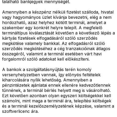
található bankjegyek mennyiségét.
Amennyiben a készpénz nélküli fizetést szálloda, hivatal
vagy hagyományos üzlet kívánja bevezetni, elég a nem
hordozható, azaz helyhez kötött terminál, amelyet a
szakember egy konkrét helyre telepít. A megfelelő
termináltípus kiválasztását követően a következő lépés a
kártyás fizetések elfogadásáról szóló szerződés
megkötése valamely bankkal. Az elfogadásról szóló
szerződés megkötéséhez a cég tranzakcióinak átlagos
összegéről, valamint a terminál esetében várt havi
forgalomról szóló adatokat kell előkészíteni.
A bankok a szolgáltatásnyújtás terén komoly
versenyhelyzetben vannak, így előnyös feltételek
kiharcolására nyílik lehetőség. Amennyiben a
pénzintézetek ajánlatai ennek ellenére kedvezőtlennek
tűnnének, a terminál bérlés helyett meg is vásárolható.
Ezt követően azonban olyan egyszeri költségekkel kell
számolni, mint maga a terminál ára, telepítési költségek
és a terminál kezelőszemélyzetének képzése, valamint a
szoftverlicenc ára.