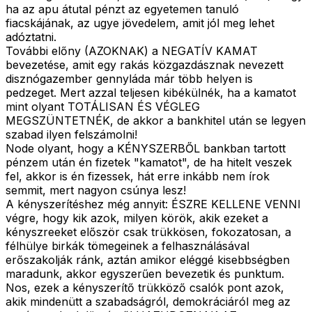
ha az apu átutal pénzt az egyetemen tanuló
fiacskájának, az ugye jövedelem, amit jól meg lehet
adóztatni.
További előny (AZOKNAK) a NEGATÍV KAMAT
bevezetése, amit egy rakás közgazdásznak nevezett
disznógazember gennyláda már több helyen is
pedzeget. Mert azzal teljesen kibékülnék, ha a kamatot
mint olyant TOTÁLISAN ÉS VÉGLEG
MEGSZÜNTETNÉK, de akkor a bankhitel után se legyen
szabad ilyen felszámolni!
Node olyant, hogy a KÉNYSZERBŐL bankban tartott
pénzem után én fizetek "kamatot", de ha hitelt veszek
fel, akkor is én fizessek, hát erre inkább nem írok
semmit, mert nagyon csúnya lesz!
A kényszerítéshez még annyit: ÉSZRE KELLENE VENNI
végre, hogy kik azok, milyen körök, akik ezeket a
kényszreeket először csak trükkösen, fokozatosan, a
félhülye birkák tömegeinek a felhasználásával
erőszakolják ránk, aztán amikor eléggé kisebbségben
maradunk, akkor egyszerűen bevezetik és punktum.
Nos, ezek a kényszerítő trükköző csalók pont azok,
akik mindenütt a szabadságról, demokráciáról meg az