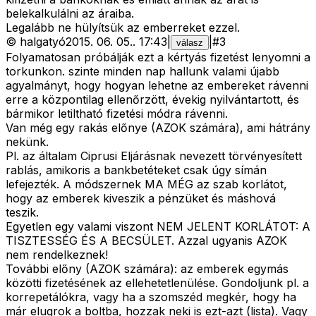
belekalkulálni az áraiba.
Legalább ne hülyítsük az emberreket ezzel.
©
halgatyó
2015. 06. 05.
.
17:43
|
|
#
3
válasz
Folyamatosan próbálják ezt a kértyás fizetést lenyomni a
torkunkon. szinte minden nap hallunk valami újabb
agyalmányt, hogy hogyan lehetne az embereket rávenni
erre a központilag ellenőrzött, évekig nyilvántartott, és
bármikor letiltható fizetési módra rávenni.
Van még egy rakás előnye (AZOK számára), ami hátrány
nekünk.
Pl. az általam Ciprusi Eljárásnak nevezett törvényesített
rablás, amikoris a bankbetéteket csak úgy símán
lefejezték. A módszernek MA MÉG az szab korlátot,
hogy az emberek kiveszik a pénzüket és máshová
teszik.
Egyetlen egy valami viszont NEM JELENT KORLÁTOT: A
TISZTESSÉG ÉS A BECSÜLET. Azzal ugyanis AZOK
nem rendelkeznek!
További előny (AZOK számára): az emberek egymás
közötti fizetésének az ellehetetlenülése. Gondoljunk pl. a
korrepetálókra, vagy ha a szomszéd megkér, hogy ha
már elugrok a boltba, hozzak neki is ezt-azt (lista). Vagy