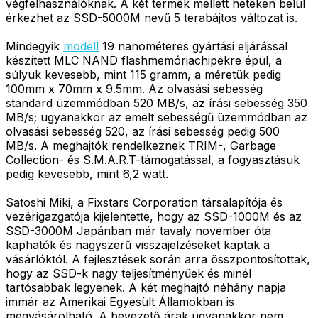
végfelhasználóknak. A két termék mellett heteken belül
érkezhet az SSD-5000M nevű 5 terabájtos változat is.
Mindegyik
modell
19 nanométeres gyártási eljárással
készített MLC NAND flashmemóriachipekre épül, a
súlyuk kevesebb, mint 115 gramm, a méretük pedig
100mm x 70mm x 9.5mm. Az olvasási sebesség
standard üzemmódban 520 MB/s, az írási sebesség 350
MB/s; ugyanakkor az emelt sebességű üzemmódban az
olvasási sebesség 520, az írási sebesség pedig 500
MB/s. A meghajtók rendelkeznek TRIM-, Garbage
Collection- és S.M.A.R.T-támogatással, a fogyasztásuk
pedig kevesebb, mint 6,2 watt.
Satoshi Miki, a Fixstars Corporation társalapítója és
vezérigazgatója kijelentette, hogy az SSD-1000M és az
SSD-3000M Japánban már tavaly november óta
kaphatók és nagyszerű visszajelzéseket kaptak a
vásárlóktól. A fejlesztések során arra összpontosítottak,
hogy az SSD-k nagy teljesítményűek és minél
tartósabbak legyenek. A két meghajtó néhány napja
immár az Amerikai Egyesült Államokban is
megvásárolható. A bevezető árak ugyanakkor nem