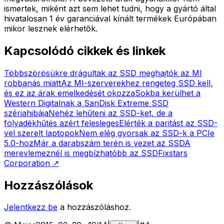
ismertek, miként azt sem lehet tudni, hogy a gyártó által
hivatalosan 1 év garanciával kínált termékek Európában
mikor lesznek elérhetők.
Kapcsolódó cikkek és linkek
Többszörösükre drágultak az SSD meghajtók az MI
robbanás miatt
Az MI-szerverekhez rengeteg SSD kell,
és ez az árak emelkedését okozza
Sokba kerülhet a
Western Digitalnak a SanDisk Extreme SSD
szériahibája
Nehéz lehűteni az SSD-ket, de a
folyadékhűtés azért felesleges
Elérték a paritást az SSD-
vel szerelt laptopok
Nem elég gyorsak az SSD-k a PCIe
5.0-hoz
Már a darabszám terén is vezet az SSD
A
merevlemeznél is megbízhatóbb az SSD
Fixstars
Corporation
↗
Hozzászólások
Jelentkezz be
a hozzászóláshoz.