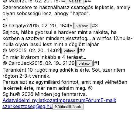
©
Major
2015. 02. 20.
.
19:14
|
|
#
4
válasz
Szerencsére te használhatsz csattogós lepkét is, amely
olyan sebességű lesz, ahogy "hajtod".
+
1
©
halgatyó
2015. 02. 20.
.
18:49
|
|
#
3
válasz
Sajnos, hiába gyorsul a hardver mint a rakéta, ha
közben a szoftver mindent visszafog... a winfos 12.nulla-
nulla olyan lassú lesz mint a döglött lajhár
©
M2
2015. 02. 20.
.
14:02
|
|
#
2
válasz
Én már kivárom inkább a 4 terásat...
©
CairoJack
2015. 02. 19.
.
21:39
|
|
#
1
válasz
Teránként 10 rugót még adnék is érte. Sőt, szerintem
rögtön 2-3-t vennék.
Persze azt az egymilliárd forintot, amit majd vélhetően
lekérnek érte, már nem adnám meg. 😞
Sg
.hu
©
2026
Minden jog fenntartva.
Adatvédelmi nyilatkozat
Impresszum
Fórum
E-mail:
szerkesztoseg@sg.hu
Sütibeállítások