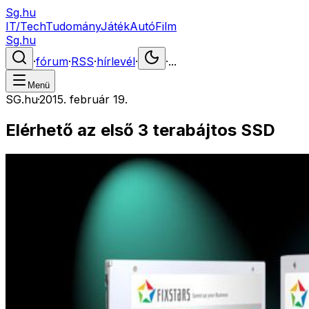
Sg.hu
IT/Tech
Tudomány
Játék
Autó
Film
Sg.hu
·
fórum
·
RSS
·
hírlevél
·
·
...
Menü
SG.hu
·
2015. február 19.
Elérhető az első 3 terabájtos SSD