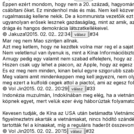
Éppen ezért mondom, hogy nem a 20. századi, hagyományo
csábítani őket. Ez mindenhol más és más. Nem kell közvet
rugalmasság kellene nekik. De a kommunista vezetőik ezt 
ugyanolyan erősek lesznek gazdaságilag, mint az amik, az
drága és hangos demokrácia látszatkellékeivel.
©
Jakuza1
2015. 02. 02.
.
22:34
|
|
#
34
válasz
Mar reg nem Mao szintjen allnak.
Azt meg ketlem, hogy ne kezdtek volna mar reg el a sajat
Nem veletlenul van ilyenuk is, mint a Kínai Információbizt
Amugy pedig egy valamit nem szabad elfelejteni, hogy az 
Hiszen csak ugy lehet a piacon, az Apple, hogy az egesz f
Es ez meg nem minden, kinan belul egyre szigorubb szabal
Meg valami amit mindenkeppen meg kell jegyezni, nem olyan
meg ezert a kulfoldi cegek attol a piactol, ami az egesz fol
©
Vol Jin
2015. 02. 02.
.
20:29
|
|
#
33
válasz
Indonézia muzulmán, Indokínában meg elég, ha a vietnámi
köpnek egyet, mert velük ezer évig háborúztak folyamat
Kevesen tudják, de Kína az USA után betámadta Vietnámot,
figyelmeztetni akarták a vietnámiakat, nincs hódító szándé
tartották fel a kínaiakat, míg a reguláris haderőt összev
©
Vol Jin
2015. 02. 02.
.
20:15
|
|
#
32
válasz