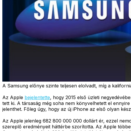
A Samsung előnye szinte teljesen elolvadt, míg a kaliforn
Az Apple
bejelentette
, hogy 2015 első üzleti negyedévében 
tett ki. A társaság még soha nem könyvelhetett el ennyire
jelenthet. Főleg úgy, hogy az új iPhone az első olyan ké
Az Apple jelenleg 682 800 000 000 dollárt ér, ezzel nemcs
szereplő eredményeit háttérbe szorította. Az Apple többe