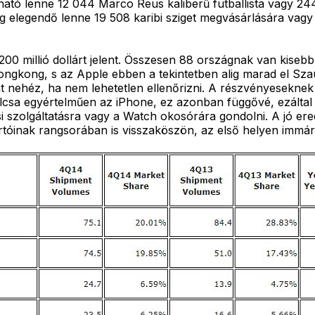
ható lenne 12 044 Marco Reus kaliberű futballista vagy 244
 elegendő lenne 19 508 karibi sziget megvásárlására vagy 
200 millió dollárt jelent. Összesen 88 országnak van kiseb
ongkong, s az Apple ebben a tekintetben alig marad el Sz
t nehéz, ha nem lehetetlen ellenőrizni. A részvényesekne
sa egyértelműen az iPhone, ez azonban függővé, ezáltal kisz
ési szolgáltatásra vagy a Watch okosórára gondolni. A jó 
óinak rangsorában is visszaköszön, az első helyen immár h