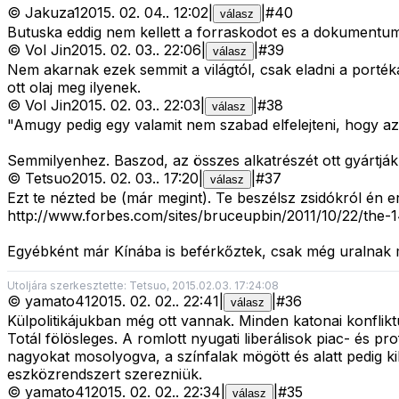
©
Jakuza1
2015. 02. 04.
.
12:02
|
|
#
40
válasz
Butuska eddig nem kellett a forraskodot es a dokumentum
©
Vol Jin
2015. 02. 03.
.
22:06
|
|
#
39
válasz
Nem akarnak ezek semmit a világtól, csak eladni a portéká
ott olaj meg ilyenek.
©
Vol Jin
2015. 02. 03.
.
22:03
|
|
#
38
válasz
"Amugy pedig egy valamit nem szabad elfelejteni, hogy az
Semmilyenhez. Baszod, az összes alkatrészét ott gyártják 
©
Tetsuo
2015. 02. 03.
.
17:20
|
|
#
37
válasz
Ezt te nézted be (már megint). Te beszélsz zsidókról én e
http://www.forbes.com/sites/bruceupbin/2011/10/22/the-
Egyébként már Kínába is beférkőztek, csak még uralnak m
Utoljára szerkesztette: Tetsuo, 2015.02.03. 17:24:08
©
yamato41
2015. 02. 02.
.
22:41
|
|
#
36
válasz
Külpolitikájukban még ott vannak. Minden katonai konfliktu
Totál fölösleges. A romlott nyugati liberálisok piac- és 
nagyokat mosolyogva, a színfalak mögött és alatt pedig k
eszközrendszert szerezniük.
©
yamato41
2015. 02. 02.
.
22:34
|
|
#
35
válasz