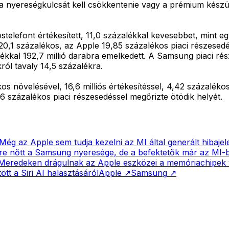
yereségkulcsát kell csökkentenie vagy a prémium készüléke
elefont értékesített, 11,0 százalékkal kevesebbet, mint eg
,1 százalékos, az Apple 19,85 százalékos piaci részesedés
alékkal 192,7 millió darabra emelkedett. A Samsung piaci r
ról tavaly 14,5 százalékra.
 növelésével, 16,6 milliós értékesítéssel, 4,42 százalékos 
6 százalékos piaci részesedéssel megőrizte ötödik helyét.
Még az Apple sem tudja kezelni az MI által generált hibajel
re nőtt a Samsung nyeresége, de a befektetők már az MI
Meredeken drágulnak az Apple eszközei a memóriachipek v
tt a Siri AI halasztásáról
Apple
↗
Samsung
↗