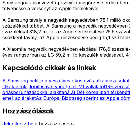
Samsungnak piacvezető pozíciója megőrzése érdekében a n
felvehesse a versenyt az Apple termékeivel.
A Samsung tavaly a negyedik negyedévben 75,1 millió okost
százalékkal többet. A Samsung a negyedik negyedévben 20
százalékkal 318,2 millió, az Apple értékesítése 25,5 száz
csökkent tavaly, az Apple részesedése pedig 15,1 százalék
A Xiaomi a negyedik negyedévben eladásai 178,6 százalékos
éves rangsorban az LG 59,2 millió készülék eladásával, 4,
Kapcsolódó cikkek és linkek
A Samsung betiltja a veszélyes okostévés alkalmazásokat
titkok eltulajdonításával vádolja az MI vállalatot
19-szeresé
óriásberuházásokkal alakítaná át Dél Korea ipari térképét
emeli az árakat
Az Európai Bizottság szerint az Apple döntö
Hozzászólások
Jelentkezz be
a hozzászóláshoz.