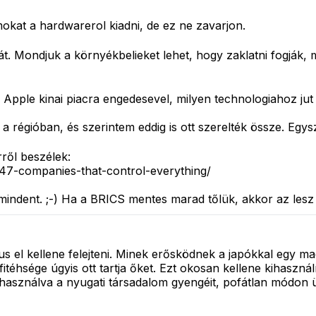
okat a hardwarerol kiadni, de ez ne zavarjon.
t. Mondjuk a környékbelieket lehet, hogy zaklatni fogják, 
 Apple kinai piacra engedesevel, milyen technologiahoz jut
a régióban, és szerintem eddig is ott szerelték össze. Egy
rről beszélek:
147-companies-that-control-everything/
indent. ;-) Ha a BRICS mentes marad tőlük, akkor az lesz 
s el kellene felejteni. Minek erősködnek a japókkal egy mac
profitéhsége úgyis ott tartja őket. Ezt okosan kellene kiha
ihasználva a nyugati társadalom gyengéit, pofátlan módon 