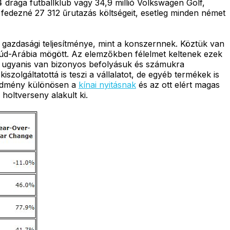
 drága futballklub vagy 34,9 millió Volkswagen Golf,
fedezné 27 312 űrutazás költségeit, esetleg minden német
b gazdasági teljesítménye, mint a konszernnek. Köztük van
aúd-Arábia mögött. Az elemzőkben félelmet keltenek ezek
k ugyanis van bizonyos befolyásuk és számukra
olgáltatottá is teszi a vállalatot, de egyéb termékek is
eredmény különösen a
kínai nyitásnak
és az ott elért magas
oltverseny alakult ki.