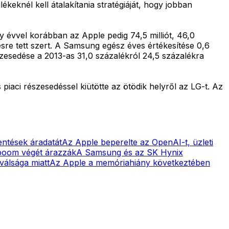
knél kell átalakítania stratégiáját, hogy jobban
y évvel korábban az Apple pedig 74,5 milliót, 46,0
re tett szert. A Samsung egész éves értékesítése 0,6
észesedése a 2013-as 31,0 százalékról 24,5 százalékra
piaci részesedéssel kiütötte az ötödik helyről az LG-t. Az
entések áradatát
Az Apple beperelte az OpenAI-t, üzleti
-boom végét árazzák
A Samsung és az SK Hynix
álsága miatt
Az Apple a memóriahiány következtében