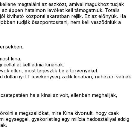
llene megtalálni az eszközt, amivel magukhoz tudják
 az éppen hatalmon lévőket kell támogatniuk. Totális
l kivihető központi akaratban rejlik. Ez az előnyük. Ha
jobban tudják összpontosítani, nem kell vesződniük a
gmensekben.
most kina.
cellal at kell adnia kinanak.
ok ellen, most terjesztik be a torvenyeket.
rd dollarnyi IT tevekenyseg zajlik kinaban, nehezen valnak
etepatéen ha a kínai sz volt, ellenben meghallják,
rölni a megszállókat, mire Kína kivonult, hogy csak
 egységgel, gyakorlatilag egy milícia hadosztállyal addig
tak.