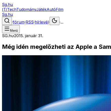
Sg.hu
IT/Tech
Tudomány
Játék
Autó
Film
Sg.hu
·
fórum
·
RSS
·
hírlevél
·
·
...
Menü
SG.hu
·
2015. január 31.
Még idén megelőzheti az Apple a Sa