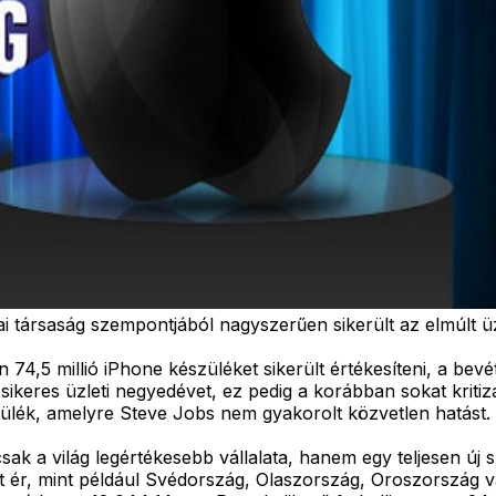
iai társaság szempontjából nagyszerűen sikerült az elmúlt ü
74,5 millió iPhone készüléket sikerült értékesíteni, a bevéte
 sikeres üzleti negyedévet, ez pedig a korábban sokat krit
szülék, amelyre Steve Jobs nem gyakorolt közvetlen hatást.
ak a világ legértékesebb vállalata, hanem egy teljesen új 
t ér, mint például Svédország, Olaszország, Oroszország va