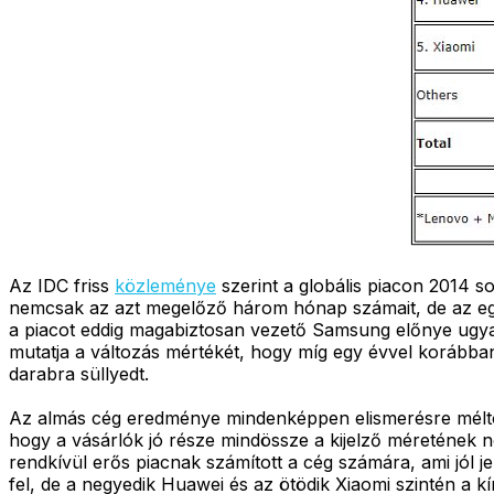
Az IDC friss
közleménye
szerint a globális piacon 2014 so
nemcsak az azt megelőző három hónap számait, de az egy 
a piacot eddig magabiztosan vezető Samsung előnye ugyanis
mutatja a változás mértékét, hogy míg egy évvel korábba
darabra süllyedt.
Az almás cég eredménye mindenképpen elismerésre méltó, má
hogy a vásárlók jó része mindössze a kijelző méretének n
rendkívül erős piacnak számított a cég számára, ami jól 
fel, de a negyedik Huawei és az ötödik Xiaomi szintén a kí