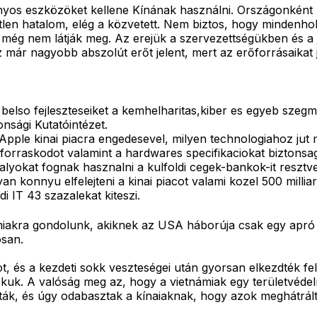
s eszközöket kellene Kínának használni. Országonként ke
len hatalom, elég a közvetett. Nem biztos, hogy mindenhol
még nem látják meg. Az erejük a szervezettségükben és a jó
 már nagyobb abszolút erőt jelent, mert az erőforrásaikat 
 belso fejleszteseiket a kemhelharitas,kiber es egyeb sze
onsági Kutatóintézet.
Apple kinai piacra engedesevel, milyen technologiahoz jut 
orraskodot valamint a hardwares specifikaciokat biztonsagi 
yokat fognak hasznalni a kulfoldi cegek-bankok-it resztvev
 konnyu elfelejteni a kinai piacot valami kozel 500 millia
di IT 43 szazalekat kiteszi.
akra gondolunk, akiknek az USA háborúja csak egy apró cs
osan.
 és a kezdeti sokk veszteségei után gyorsan elkezdték felő
kuk. A valóság meg az, hogy a vietnámiak egy területvédelmi
onták, és úgy odabasztak a kínaiaknak, hogy azok meghátrál