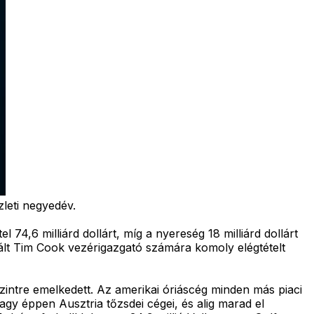
zleti negyedév.
l 74,6 milliárd dollárt, míg a nyereség 18 milliárd dollárt
izált Tim Cook vezérigazgató számára komoly elégtételt
szintre emelkedett. Az amerikai óriáscég minden más piaci
gy éppen Ausztria tőzsdei cégei, és alig marad el