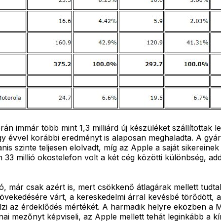
rán immár több mint 1,3 milliárd új készüléket szállítottak 
évvel korábbi eredményt is alaposan meghaladta. A gyártó
 szinte teljesen elolvadt, míg az Apple a saját sikereinek
n 33 millió okostelefon volt a két cég közötti különbség, 
r csak azért is, mert csökkenő átlagárak mellett tudtak si
övekedésére várt, a kereskedelmi árral kevésbé törődött, 
jelzi az érdeklődés mértékét. A harmadik helyre eközben a
nai mezőnyt képviseli, az Apple mellett tehát leginkább a k