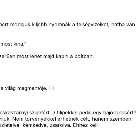
mert mondjuk kiljebb nyomnák a felségvizeiket, hátha van
 most kina."
szerűen most lehet majd kapni a boltban.
a világ megmentője. :-)
skaszarnyi szigetért, a filipekkel pedig egy hajóroncsért?
sználniuk. Nem törvényekkel érhetnek célt, hanem szemben
üzletelve, kémkedve, zsarolva. Ehhez kell