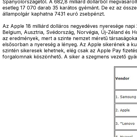
Spanyolországétól. A 682,8 milliárd dollárból megvásárol
esetleg 17 070 darab 35 karátos gyémánt. De ez az összeg
állampolgár kaphatna 7431 euró zsebpénzt.
Az Apple 18 milliárd dolláros negyedéves nyeresége napi 
Belgium, Ausztria, Svédország, Norvégia, Új-Zéland és H
az eredmények, mert a szinte nemzet méretű társaságoka
elsősorban a nyereség a lényeg. Az Apple sikerének a kulc
szintén sikeresek lehetnek, elég csak az Apple Pay fizet
forgalomnak köszönhető. A siker a szegmens vezető gyárt