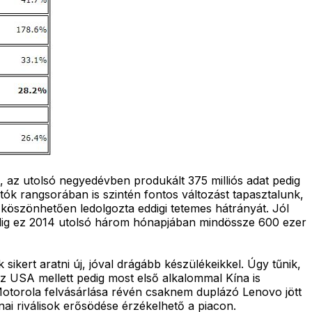
le, az utolsó negyedévben produkált 375 milliós adat pedig
k rangsorában is szintén fontos változást tapasztalunk,
 köszönhetően ledolgozta eddigi tetemes hátrányát. Jól
addig ez 2014 utolsó három hónapjában mindössze 600 ezer
kert aratni új, jóval drágább készülékeikkel. Úgy tűnik,
az USA mellett pedig most első alkalommal Kína is
 Motorola felvásárlása révén csaknem duplázó Lenovo jött
ínai riválisok erősödése érzékelhető a piacon.