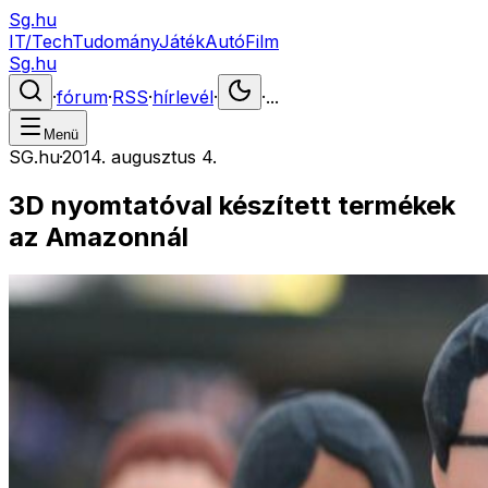
Sg.hu
IT/Tech
Tudomány
Játék
Autó
Film
Sg.hu
·
fórum
·
RSS
·
hírlevél
·
·
...
Menü
SG.hu
·
2014. augusztus 4.
3D nyomtatóval készített termékek
az Amazonnál