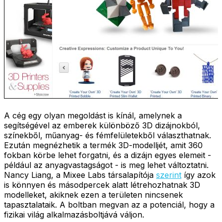
A cég egy olyan megoldást is kínál, amelynek a
segítségével az emberek különböző 3D dizájnokból,
színekből, műanyag- és fémfelületekből választhatnak.
Ezután megnézhetik a termék 3D-modelljét, amit 360
fokban körbe lehet forgatni, és a dizájn egyes elemeit -
például az anyagvastagságot - is meg lehet változtatni.
Nancy Liang, a Mixee Labs társalapítója
szerint
így azok
is könnyen és másodpercek alatt létrehozhatnak 3D
modelleket, akiknek ezen a területen nincsenek
tapasztalataik. A boltban megvan az a potenciál, hogy a
fizikai világ alkalmazásboltjává váljon.