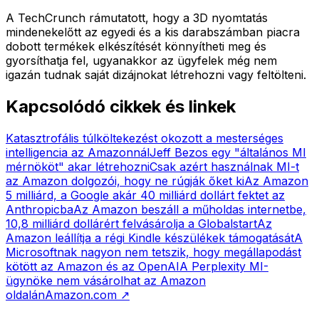
A TechCrunch rámutatott, hogy a 3D nyomtatás
mindenekelőtt az egyedi és a kis darabszámban piacra
dobott termékek elkészítését könnyítheti meg és
gyorsíthatja fel, ugyanakkor az ügyfelek még nem
igazán tudnak saját dizájnokat létrehozni vagy feltölteni.
Kapcsolódó cikkek és linkek
Katasztrofális túlköltekezést okozott a mesterséges
intelligencia az Amazonnál
Jeff Bezos egy "általános MI
mérnököt" akar létrehozni
Csak azért használnak MI-t
az Amazon dolgozói, hogy ne rúgják őket ki
Az Amazon
5 milliárd, a Google akár 40 milliárd dollárt fektet az
Anthropicba
Az Amazon beszáll a műholdas internetbe,
10,8 milliárd dollárért felvásárolja a Globalstart
Az
Amazon leállítja a régi Kindle készülékek támogatását
A
Microsoftnak nagyon nem tetszik, hogy megállapodást
kötött az Amazon és az OpenAI
A Perplexity MI-
ügynöke nem vásárolhat az Amazon
oldalán
Amazon.com
↗