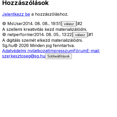
Hozzászólások
Jelentkezz be
a hozzászóláshoz.
©
MsUser
2014. 08. 08.
.
19:51
|
|
#
2
válasz
A szellemi kreativitás kezd materializálódni.
©
netperformer
2014. 08. 05.
.
13:22
|
|
#
1
válasz
A digitális szemét elkezd materializálódni.
Sg
.hu
©
2026
Minden jog fenntartva.
Adatvédelmi nyilatkozat
Impresszum
Fórum
E-mail:
szerkesztoseg@sg.hu
Sütibeállítások