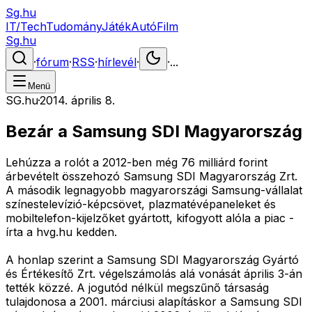
Sg.hu
IT/Tech
Tudomány
Játék
Autó
Film
Sg.hu
·
fórum
·
RSS
·
hírlevél
·
·
...
Menü
SG.hu
·
2014. április 8.
Bezár a Samsung SDI Magyarország
Lehúzza a rolót a 2012-ben még 76 milliárd forint
árbevételt összehozó Samsung SDI Magyarország Zrt.
A második legnagyobb magyarországi Samsung-vállalat
színestelevízió-képcsövet, plazmatévépaneleket és
mobiltelefon-kijelzőket gyártott, kifogyott alóla a piac -
írta a hvg.hu kedden.
A honlap szerint a Samsung SDI Magyarország Gyártó
és Értékesítő Zrt. végelszámolás alá vonását április 3-án
tették közzé. A jogutód nélkül megszűnő társaság
tulajdonosa a 2001. márciusi alapításkor a Samsung SDI