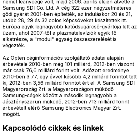
német leánycége volt, majd 2006. április elején átvette a
Samsung SDI Co. Ltd. A cég 322 ezer négyzetméteres
gödi gyárát 2001-ben építették, az induláskor 20 és 21,
utóbb 28, 29 és 32 colos képcsöveket készítettek itt.
Európa egyik legnagyobb katódsugárcső-gyártója lett az
üzem, ahol 2007-től a plazmatelevíziók egyik fő
alkatrésze, a "modul" egység összeszerelését is
végezték.
Az Opten céginformációs szolgáltató adatai alapján
árbevétele 2010-ben még 101 milliárd, 2012-ben viszont
már csak 76,6 milliárd forint volt. Adózott eredménye
2010-ben 3,77, egy évvel később 4,2 milliárd forintot tett
ki, 2012-ben 3,56 milliárd forintot ért el. A Samsung SDI
Magyarország Zrt. a Magyarországon működő
Samsung-cégek között a második legnagyobb a
Jászfényszarun működő, 2012-ben 713 milliárd forint
árbevételt elérő Samsung Electronics Magyar Zrt.
mögött.
Kapcsolódó cikkek és linkek