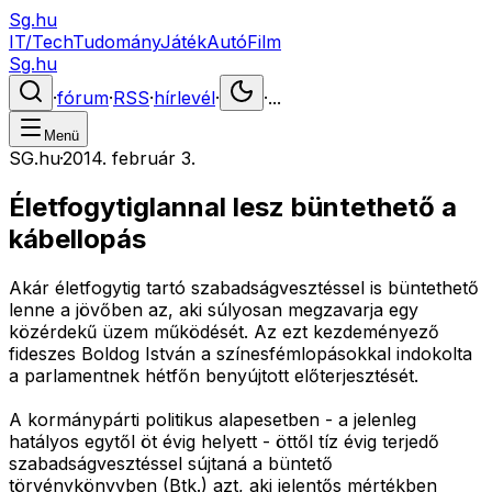
Sg.hu
IT/Tech
Tudomány
Játék
Autó
Film
Sg.hu
·
fórum
·
RSS
·
hírlevél
·
·
...
Menü
SG.hu
·
2014. február 3.
Életfogytiglannal lesz büntethető a
kábellopás
Akár életfogytig tartó szabadságvesztéssel is büntethető
lenne a jövőben az, aki súlyosan megzavarja egy
közérdekű üzem működését. Az ezt kezdeményező
fideszes Boldog István a színesfémlopásokkal indokolta
a parlamentnek hétfőn benyújtott előterjesztését.
A kormánypárti politikus alapesetben - a jelenleg
hatályos egytől öt évig helyett - öttől tíz évig terjedő
szabadságvesztéssel sújtaná a büntető
törvénykönyvben (Btk.) azt, aki jelentős mértékben