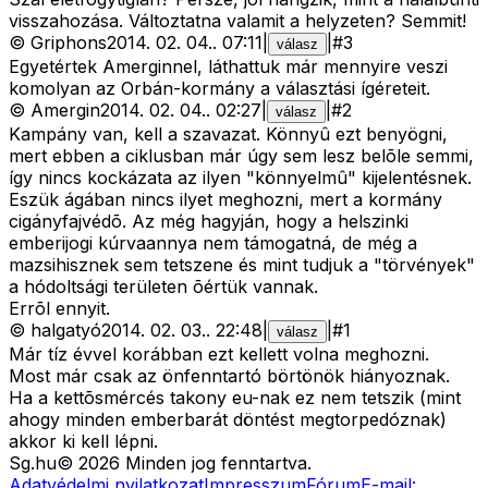
visszahozása. Változtatna valamit a helyzeten? Semmit!
©
Griphons
2014. 02. 04.
.
07:11
|
|
#
3
válasz
Egyetértek Amerginnel, láthattuk már mennyire veszi
komolyan az Orbán-kormány a választási ígéreteit.
©
Amergin
2014. 02. 04.
.
02:27
|
|
#
2
válasz
Kampány van, kell a szavazat. Könnyû ezt benyögni,
mert ebben a ciklusban már úgy sem lesz belõle semmi,
így nincs kockázata az ilyen "könnyelmû" kijelentésnek.
Eszük ágában nincs ilyet meghozni, mert a kormány
cigányfajvédõ. Az még hagyján, hogy a helszinki
emberijogi kúrvaannya nem támogatná, de még a
mazsihisznek sem tetszene és mint tudjuk a "törvények"
a hódoltsági területen õértük vannak.
Errõl ennyit.
©
halgatyó
2014. 02. 03.
.
22:48
|
|
#
1
válasz
Már tíz évvel korábban ezt kellett volna meghozni.
Most már csak az önfenntartó börtönök hiányoznak.
Ha a kettõsmércés takony eu-nak ez nem tetszik (mint
ahogy minden emberbarát döntést megtorpedóznak)
akkor ki kell lépni.
Sg
.hu
©
2026
Minden jog fenntartva.
Adatvédelmi nyilatkozat
Impresszum
Fórum
E-mail: