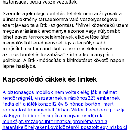
biztonságát pedig veszélyeztették.
Szerinte a jelenlegi büntetési tételek nem arányosak a
bűncselekmény társadalomra való veszélyességével,
ezért javasolta a Btk.-szigorítást. "Mivel közérdekű üzem
megzavarásának eredménye azonos vagy súlyosabb
lehet egyes terrorcselekmények elkövetése által
megvalósított eredménynél, így a legsúlyosabb
minősített esetben indokolt a terrorcselekménnyel
azonos büntetés kiszabása" - írta a kormánypárti
politikus. A Btk.-módosítás a kihirdetését követő napon
lépne hatályba.
Kapcsolódó cikkek és linkek
A biztonságos mobilok nem voltak elég jók a német
rendőrségnél, visszatérnek a rádióhoz
223 embernek
"adta el" a játékkonzolt
2 év 8 hónap börtön, mert
robbantást kommentelt Orbán Viktor Facebook-posztja
alá
Egyre több drón segíti a magyar rendőrök
munkáját
Országos informatikai probléma van a
határátkelőhelyeken
Lövöldözésről posztolt egy miskolci