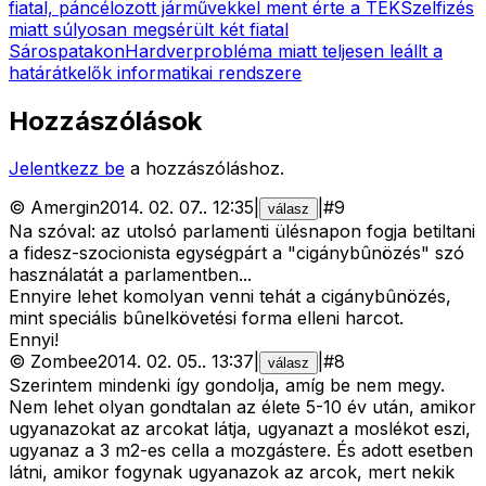
fiatal, páncélozott járművekkel ment érte a TEK
Szelfizés
miatt súlyosan megsérült két fiatal
Sárospatakon
Hardverprobléma miatt teljesen leállt a
határátkelők informatikai rendszere
Hozzászólások
Jelentkezz be
a hozzászóláshoz.
©
Amergin
2014. 02. 07.
.
12:35
|
|
#
9
válasz
Na szóval: az utolsó parlamenti ülésnapon fogja betiltani
a fidesz-szocionista egységpárt a "cigánybûnözés" szó
használatát a parlamentben...
Ennyire lehet komolyan venni tehát a cigánybûnözés,
mint speciális bûnelkövetési forma elleni harcot.
Ennyi!
©
Zombee
2014. 02. 05.
.
13:37
|
|
#
8
válasz
Szerintem mindenki így gondolja, amíg be nem megy.
Nem lehet olyan gondtalan az élete 5-10 év után, amikor
ugyanazokat az arcokat látja, ugyanazt a moslékot eszi,
ugyanaz a 3 m2-es cella a mozgástere. És adott esetben
látni, amikor fogynak ugyanazok az arcok, mert nekik