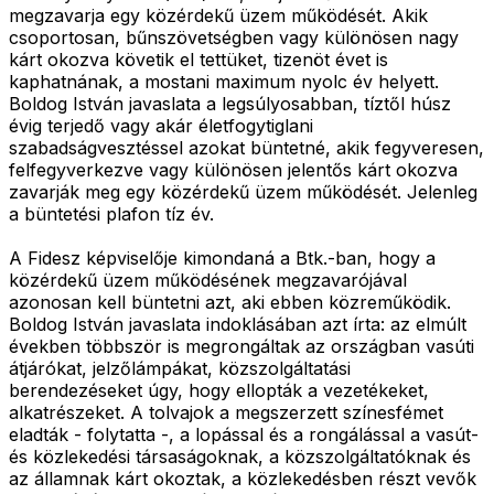
megzavarja egy közérdekű üzem működését. Akik
csoportosan, bűnszövetségben vagy különösen nagy
kárt okozva követik el tettüket, tizenöt évet is
kaphatnának, a mostani maximum nyolc év helyett.
Boldog István javaslata a legsúlyosabban, tíztől húsz
évig terjedő vagy akár életfogytiglani
szabadságvesztéssel azokat büntetné, akik fegyveresen,
felfegyverkezve vagy különösen jelentős kárt okozva
zavarják meg egy közérdekű üzem működését. Jelenleg
a büntetési plafon tíz év.
A Fidesz képviselője kimondaná a Btk.-ban, hogy a
közérdekű üzem működésének megzavarójával
azonosan kell büntetni azt, aki ebben közreműködik.
Boldog István javaslata indoklásában azt írta: az elmúlt
években többször is megrongáltak az országban vasúti
átjárókat, jelzőlámpákat, közszolgáltatási
berendezéseket úgy, hogy ellopták a vezetékeket,
alkatrészeket. A tolvajok a megszerzett színesfémet
eladták - folytatta -, a lopással és a rongálással a vasút-
és közlekedési társaságoknak, a közszolgáltatóknak és
az államnak kárt okoztak, a közlekedésben részt vevők