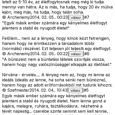
letelt az 5-10 év, az életfogytosnak meg még ki tudja
mennyi van hátra. Az is más, ha tudja, hogy 20 év múlva
kijön, meg más, ha tudja, hogy talán soha.
©
Archenemy
2014. 02. 05.
.
00:23
|
|
#
7
válasz
"Egyik másik ember számára egy kényelmes életfogyt
jelenteni a stabil és nyugodt életet"
Felõlem... nem az a lényeg, hogy kínok közt fetrengjen,
hanem hogy ne érintkezzen a társadalom többi
(normális) részével. Ezt teljesen jól teljesíti egy életfogyt.
©
Archenemy
2014. 02. 05.
.
00:22
|
|
#
6
válasz
"A bûnözést nem a büntetési tételek szorítják vissza,
hanem hogy nagy valószínûséggel elkapják az illetõket."
Nirvána - érvelés.... A lényeg nem az, hogy mi lenne az
ideális (ideális az lenne, ha soha senki nem bûnözne),
hanem hogy az adott erõforrásokból mit tudunk kihozni.
©
Szefmester
2014. 02. 04.
.
10:43
|
|
#
5
válasz
Egyik másik ember számára egy kényelmes életfogyt
jelenteni a stabil és nyugodt életet. Nem lenne gond a
kajára, melegre, ruhára, tisztálkodásra.. nézhetné a
tévét napestig... cserébe szinte semmit sem kell tennie,