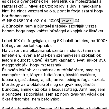
és csak a gyengéknek kell elviselniük a molesztálást a
rabtársaktól... Mivel ez utóbbit így is úgy is megkapná
kint, ha nincs veszteni valója, pont le fogja szarni hogy
börtönben van.
©
NEXUS6
2014. 02. 04.
.
10:03
|
|
#
4
válasz
A bûnözést nem a büntetési tételek szorítják vissza,
hanem hogy nagy valószínûséggel elkapják az illetõket.
Lehet 10X életfogytiglan, meg 5X halálbüntetés, ha 1000-
bõl egy emberkét kapnak el.
Ha viszont ma elkapnának szinte mindenkit (ami nem
lehetetlen, lévén a MÉH-ben személyesen szokják õk
leadni a cucost, ugye), és tutti kapnak 5 évet, akkor 85X
meggondolják, hogy mit tesznek.
És aztán inkább visszatérnek autófeltörésre, meg cigi
csempészetre, lányok futtatására, kisstílû csalásra,
lopásra, garázdaságra, stb, amivel eddig is foglalkoztak.
Merthogy az õ oldalukról meg ez gyak megélhetési
bûnözés, aminek az oka a lecsúszottság. Amit meg sem
a büntitétel szigorítása, sem az hogy gyakran vágják be
õket áristomba, nem befolyásol.
Szal életfogytiglan? Persze, jól hangzik, mint a halálbünti