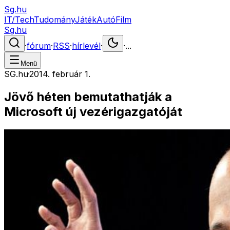
Sg.hu
IT/Tech
Tudomány
Játék
Autó
Film
Sg.hu
·
fórum
·
RSS
·
hírlevél
·
·
...
Menü
SG.hu
·
2014. február 1.
Jövő héten bemutathatják a
Microsoft új vezérigazgatóját