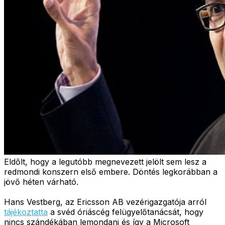
Eldőlt, hogy a legutóbb megnevezett jelölt sem lesz a
redmondi konszern első embere. Döntés legkorábban a
jövő héten várható.
Hans Vestberg, az Ericsson AB vezérigazgatója arról
tájékoztatta
a svéd óriáscég felügyelőtanácsát, hogy
nincs szándékában lemondani és így a Microsoft