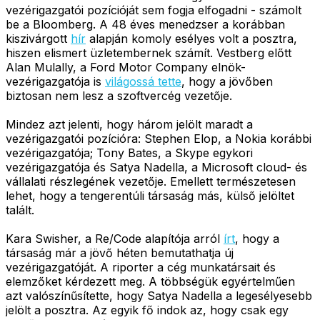
vezérigazgatói pozícióját sem fogja elfogadni - számolt
be a Bloomberg. A 48 éves menedzser a korábban
kiszivárgott
hír
alapján komoly esélyes volt a posztra,
hiszen elismert üzletembernek számít. Vestberg előtt
Alan Mulally, a Ford Motor Company elnök-
vezérigazgatója is
világossá tette
, hogy a jövőben
biztosan nem lesz a szoftvercég vezetője.
Mindez azt jelenti, hogy három jelölt maradt a
vezérigazgatói pozícióra: Stephen Elop, a Nokia korábbi
vezérigazgatója; Tony Bates, a Skype egykori
vezérigazgatója és Satya Nadella, a Microsoft cloud- és
vállalati részlegének vezetője. Emellett természetesen
lehet, hogy a tengerentúli társaság más, külső jelöltet
talált.
Kara Swisher, a Re/Code alapítója arról
írt
, hogy a
társaság már a jövő héten bemutathatja új
vezérigazgatóját. A riporter a cég munkatársait és
elemzőket kérdezett meg. A többségük egyértelműen
azt valószínűsítette, hogy Satya Nadella a legesélyesebb
jelölt a posztra. Az egyik fő indok az, hogy csak egy