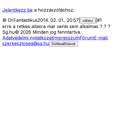
Jelentkezz be
a hozzászóláshoz.
©
DrFantastikus
2014. 02. 01.
.
20:57
|
|
#
1
válasz
erre a retkes allasra mar senki sem alkalmas ? ? ?
Sg
.hu
©
2026
Minden jog fenntartva.
Adatvédelmi nyilatkozat
Impresszum
Fórum
E-mail:
szerkesztoseg@sg.hu
Sütibeállítások