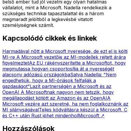
belső ember tud jól vezetni egy olyan hatalmas
vállalatot, mint a Microsoft. Nadella rendelkezik a
szükséges technikai tapasztalattal és a három
megmaradt jelöltből a legkevésbé vitatott
személyiségnek számít.
Kapcsolódó cikkek és linkek
Harmadával nőtt a Microsoft nyeresége, de ezt el is költi
MI-re
A Microsoft vezetője az MI-modellek rejtett árára
figyelmeztet
Az EU rákényszerítette a Microsoftot, hogy
megmutassa hogyan csoportosítja át a nyereségét
alacsony adózású országokba
Satya Nadella: "Nem
engedhetjük, hogy a MI-óriások felfalják a
gazdaságot"
Lazít partnerségén a Microsoft és az
OpenAI
A Microsoftnak nagyon nem tetszik, hogy
megállapodást kötött az Amazon és az OpenAI
A
Microsoft vezére azt szeretné, ha nem foglalkoznánk az
MI silányságával
Teljes kódváltásra készül a Microsoft, C
és C++ után Rust jöhet mindenhol
Microsoft
↗
Hozzászólások