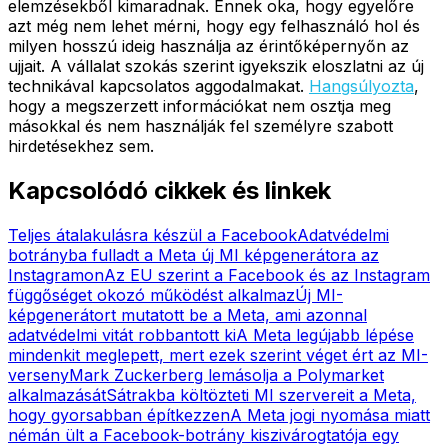
elemzésekből kimaradnak. Ennek oka, hogy egyelőre
azt még nem lehet mérni, hogy egy felhasználó hol és
milyen hosszú ideig használja az érintőképernyőn az
ujjait. A vállalat szokás szerint igyekszik eloszlatni az új
technikával kapcsolatos aggodalmakat.
Hangsúlyozta
,
hogy a megszerzett információkat nem osztja meg
másokkal és nem használják fel személyre szabott
hirdetésekhez sem.
Kapcsolódó cikkek és linkek
Teljes átalakulásra készül a Facebook
Adatvédelmi
botrányba fulladt a Meta új MI képgenerátora az
Instagramon
Az EU szerint a Facebook és az Instagram
függőséget okozó működést alkalmaz
Új MI-
képgenerátort mutatott be a Meta, ami azonnal
adatvédelmi vitát robbantott ki
A Meta legújabb lépése
mindenkit meglepett, mert ezek szerint véget ért az MI-
verseny
Mark Zuckerberg lemásolja a Polymarket
alkalmazását
Sátrakba költözteti MI szervereit a Meta,
hogy gyorsabban építkezzen
A Meta jogi nyomása miatt
némán ült a Facebook-botrány kiszivárogtatója egy