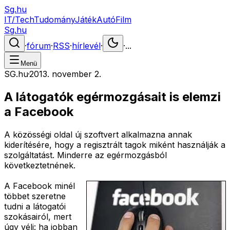
Sg.hu
IT/Tech
Tudomány
Játék
Autó
Film
Sg.hu
·
fórum
·
RSS
·
hírlevél
·
·
...
Menü
SG.hu
·
2013. november 2.
A látogatók egérmozgásait is elemzi
a Facebook
A közösségi oldal új szoftvert alkalmazna annak
kiderítésére, hogy a regisztrált tagok miként használják a
szolgáltatást. Minderre az egérmozgásból
következtetnének.
A Facebook minél
többet szeretne
tudni a látogatói
szokásairól, mert
úgy véli: ha jobban