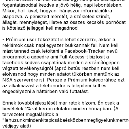
fogantatásoddal kezdve a jövõ hétig, napi lebontásban.
Mikor, hol, kivel, hogyan, hányszor információkra
alapozva. A péniszed méretét, a székleted színét,
állagát, mennyiségét, illetve az összes kecskés pornódat
is kötelezõ jelleggel kell megadnod.
- Prémium user fokozatot is lehet szerezni, akkor a
reklámok csak napi egyszer bukkannak fel. Nem kell
mást tenned csak letölteni a Facebook-Tracker nevû
programot a gépedre ami Full Access-t biztosít a
facebook kedves csapatának minden a számítógépen
végzett tevékenységrõl (apró betûs részben nem kell
elolvasnod hogy minden adatot tükörben mentünk az
NSA szerverére is). Persze a Prémium kategórához ezt
az alkalmazást a telefonodra is telepíteni kell és
engedélyezni a háttérben való futtatást.
Ennek továbbfejlesztését már rátok bízom. Én csak a
bevételek 1%-át kérem elutalni minden hónapban. (A
tervezetet megtaláljátok a
"lehúzunkmindenkitapicsábaésközbenmegfigyelünkmertn
védjegy alatt)