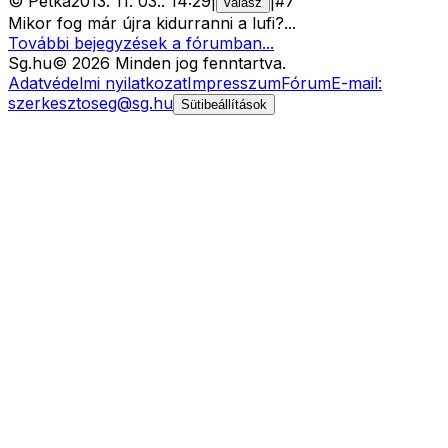
©
Petka
2013. 11. 03.
.
14:29
|
|
#
7
válasz
Mikor fog már újra kidurranni a lufi?...
További bejegyzések a fórumban...
Sg
.hu
©
2026
Minden jog fenntartva.
Adatvédelmi nyilatkozat
Impresszum
Fórum
E-mail:
szerkesztoseg@sg.hu
Sütibeállítások