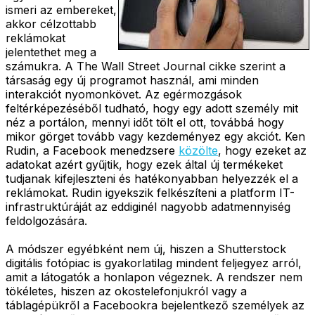
ismeri az embereket,
akkor célzottabb
reklámokat
jelentethet meg a
számukra. A The Wall Street Journal cikke szerint a
társaság egy új programot használ, ami minden
interakciót nyomonkövet. Az egérmozgások
feltérképezéséből tudható, hogy egy adott személy mit
néz a portálon, mennyi időt tölt el ott, továbbá hogy
mikor görget tovább vagy kezdeményez egy akciót. Ken
Rudin, a Facebook menedzsere
közölte
, hogy ezeket az
adatokat azért gyűjtik, hogy ezek által új termékeket
tudjanak kifejleszteni és hatékonyabban helyezzék el a
reklámokat. Rudin igyekszik felkészíteni a platform IT-
infrastruktúráját az eddiginél nagyobb adatmennyiség
feldolgozására.
A módszer egyébként nem új, hiszen a Shutterstock
digitális fotópiac is gyakorlatilag mindent feljegyez arról,
amit a látogatók a honlapon végeznek. A rendszer nem
tökéletes, hiszen az okostelefonjukról vagy a
táblagépükről a Facebookra bejelentkező személyek az