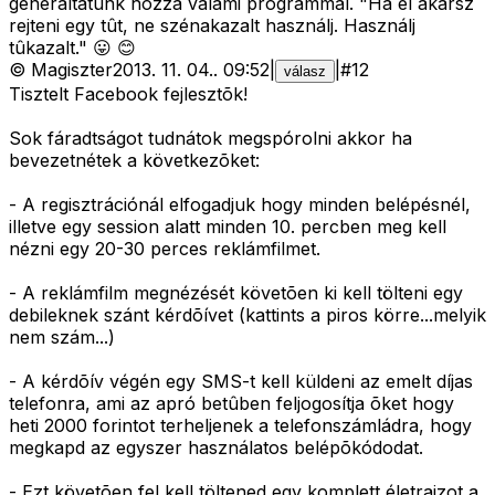
generáltatunk hozzá valami programmal. "Ha el akarsz
rejteni egy tût, ne szénakazalt használj. Használj
tûkazalt." 😛 😊
©
Magiszter
2013. 11. 04.
.
09:52
|
|
#
12
válasz
Tisztelt Facebook fejlesztõk!
Sok fáradtságot tudnátok megspórolni akkor ha
bevezetnétek a következõket:
- A regisztrációnál elfogadjuk hogy minden belépésnél,
illetve egy session alatt minden 10. percben meg kell
nézni egy 20-30 perces reklámfilmet.
- A reklámfilm megnézését követõen ki kell tölteni egy
debileknek szánt kérdõívet (kattints a piros körre...melyik
nem szám...)
- A kérdõív végén egy SMS-t kell küldeni az emelt díjas
telefonra, ami az apró betûben feljogosítja õket hogy
heti 2000 forintot terheljenek a telefonszámládra, hogy
megkapd az egyszer használatos belépõkódodat.
- Ezt követõen fel kell töltened egy komplett életrajzot a