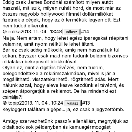
Eddig csak James Bondnál számított milyen autót
használ, mit iszik, milyen ruhát hord, de most már az
összes nagyobb hollywoodi filmnél dollármilliókat
fizetnek a cégek, hogy az õ termékük legyen ott. Ezt
nem tudod elkerülni.
©
rolika
2013. 11. 04.
.
13:48
|
|
#
14
válasz
Na ja. Nem értem, hogy lehet egész iparágakat ráépíteni
valamire, amit nyom nélkül le lehet tiltani.
Bár ez csak addig mûködik, amíg nem használjuk túl
sokan. Egyszer csak majd nem tudunk belépni bizonyos
oldalakra bekapcsolt blokkolóval.
Olyan ez, mint a digitális tévézés, nem tudom,
belegondoltak-e a reklámszakmában, mivel is jár a
megállítható, visszatekerhetõ, rögzíthetõ adás. Mert
nálunk azzal, hogy eleve késve kezdünk el tévézni, és
szépen átpörgetjük a reklámot. De ha mindenki ezt
csinálja?!
©
tcpip2
2013. 11. 04.
.
10:24
|
|
#
13
válasz
Keyloggert találtam a gépe... ja, ez csak a jegyzettömb.
Amúgy szervezhetünk passzív ellenállást, megnyitjuk az
oldalt sok-sok példányban és kamuegérmozgást