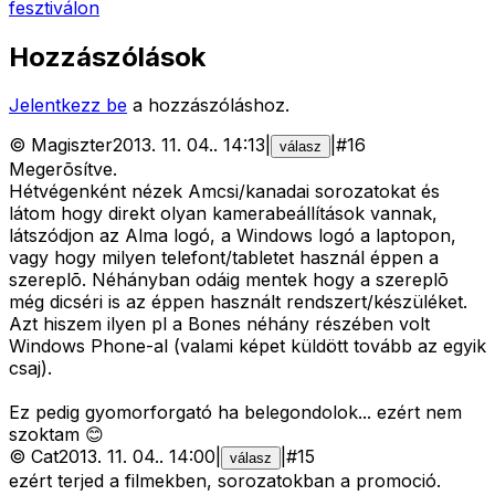
fesztiválon
Hozzászólások
Jelentkezz be
a hozzászóláshoz.
©
Magiszter
2013. 11. 04.
.
14:13
|
|
#
16
válasz
Megerõsítve.
Hétvégenként nézek Amcsi/kanadai sorozatokat és
látom hogy direkt olyan kamerabeállítások vannak,
látszódjon az Alma logó, a Windows logó a laptopon,
vagy hogy milyen telefont/tabletet használ éppen a
szereplõ. Néhányban odáig mentek hogy a szereplõ
még dicséri is az éppen használt rendszert/készüléket.
Azt hiszem ilyen pl a Bones néhány részében volt
Windows Phone-al (valami képet küldött tovább az egyik
csaj).
Ez pedig gyomorforgató ha belegondolok... ezért nem
szoktam 😊
©
Cat
2013. 11. 04.
.
14:00
|
|
#
15
válasz
ezért terjed a filmekben, sorozatokban a promoció.