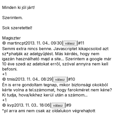
Minden ki jól járt!
Szerintem.
Sok szeretettel!
Magiszter
©
martincpt
2013. 11. 04.
.
09:30
|
|
#
11
válasz
Semmi extra nincs benne. Javascriptet kikapcsolod azt
sz*phatják az adatgyûjtést. Más kérdés, hogy nem
igazán használható majd a site... Szerintem a google már
10 éve szedi az adatokat errõl, szóval annyira nem kell
befosni.
+
1
©
tmisi
2013. 11. 04.
.
08:29
|
|
#
10
válasz
Én is erre gondoltam tegnap, mikor biztonsági okokból
kérte volna a tel.számomat, hogy farokméret nem kéne?
Ki tudja, hova/kikhez kerül után a számom...
+
1
©
kvp
2013. 11. 03.
.
18:06
|
|
#
9
válasz
"pl arra ami nem csak az oldalukon végrehajtott