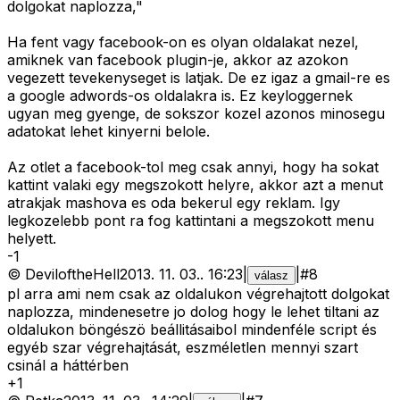
dolgokat naplozza,"
Ha fent vagy facebook-on es olyan oldalakat nezel,
amiknek van facebook plugin-je, akkor az azokon
vegezett tevekenyseget is latjak. De ez igaz a gmail-re es
a google adwords-os oldalakra is. Ez keyloggernek
ugyan meg gyenge, de sokszor kozel azonos minosegu
adatokat lehet kinyerni belole.
Az otlet a facebook-tol meg csak annyi, hogy ha sokat
kattint valaki egy megszokott helyre, akkor azt a menut
atrakjak mashova es oda bekerul egy reklam. Igy
legkozelebb pont ra fog kattintani a megszokott menu
helyett.
-
1
©
DeviloftheHell
2013. 11. 03.
.
16:23
|
|
#
8
válasz
pl arra ami nem csak az oldalukon végrehajtott dolgokat
naplozza, mindenesetre jo dolog hogy le lehet tiltani az
oldalukon böngészö beállitásaibol mindenféle script és
egyéb szar végrehajtását, eszméletlen mennyi szart
csinál a háttérben
+
1