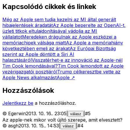
Kapcsolódó cikkek és linkek
Még az Apple sem tudja kezelni az MI által generált
hibajelentések áradatát
Az Apple beperelte az OpenAI-t,
üzleti titkok eltulajdonításával vádolja az MI
vállalatot
Meredeken drágulnak az Apple eszközei a
memóriachipek válsága miatt
Az Apple a memóriahiány
következtében emeli az árakat
Az Európai Bizottság
szerint az Apple döntött a Siri AI
halasztásáról
Visszatérhet-e az innováció az Apple-nél
Tim Cook lemondásával?
Tim Cook lemondott az Apple
vezérigazgatói posztjáról
Trump célkeresztbe vette az
Apple News alkalmazást
Apple
↗
Hozzászólások
Jelentkezz be
a hozzászóláshoz.
©
Egerwin
2013. 10. 16.
.
23:05
|
|
#
5
válasz
Az apple-nek mikor volt újító szerepe, amit elvesztett?
©
asgh
2013. 10. 15.
.
14:53
|
|
#
4
válasz