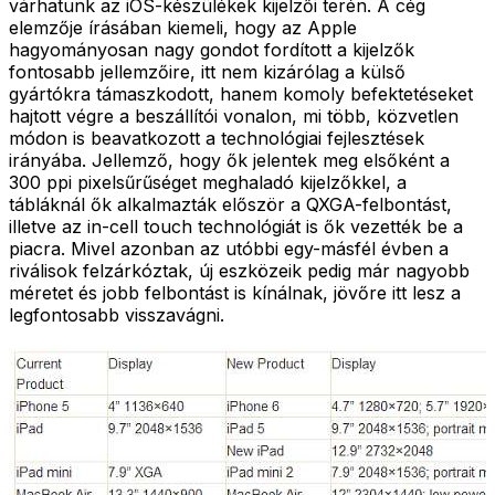
várhatunk az iOS-készülékek kijelzői terén. A cég
elemzője írásában kiemeli, hogy az Apple
hagyományosan nagy gondot fordított a kijelzők
fontosabb jellemzőire, itt nem kizárólag a külső
gyártókra támaszkodott, hanem komoly befektetéseket
hajtott végre a beszállítói vonalon, mi több, közvetlen
módon is beavatkozott a technológiai fejlesztések
irányába. Jellemző, hogy ők jelentek meg elsőként a
300 ppi pixelsűrűséget meghaladó kijelzőkkel, a
tábláknál ők alkalmazták először a QXGA-felbontást,
illetve az in-cell touch technológiát is ők vezették be a
piacra. Mivel azonban az utóbbi egy-másfél évben a
riválisok felzárkóztak, új eszközeik pedig már nagyobb
méretet és jobb felbontást is kínálnak, jövőre itt lesz a
legfontosabb visszavágni.