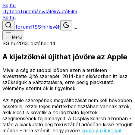
Sg.hu
IT/Tech
Tudomány
Játék
Autó
Film
Sg.hu
·
fórum
·
RSS
·
hírlevél
·
·
...
Menü
SG.hu
·
2013. október 14.
A kijelzőknél újíthat jövőre az Apple
Mivel a cég az utóbbi időben ezen a területen
elvesztette újító szerepét, 2014-ben elsősorban itt lesz
szükségük a változtatásra, erre pedig piackutatói
vélemény szerint ők is figyelnek.
Az Apple szerepének megváltozását nem kell bővebben
ecsetelni, ezzel teljes mértékben tisztában vannak azok,
akik kicsit is követik a hordozható kijelzők
szegmensének fejleményeit. A DisplaySearch azonban -
talán a piackutató cég fókuszából adódóan kissé elfogult
módon - arra számít, hogy jövőre
komoly újításokat