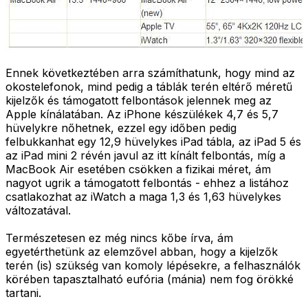
Ennek következtében arra számíthatunk, hogy mind az
okostelefonok, mind pedig a táblák terén eltérő méretű
kijelzők és támogatott felbontások jelennek meg az
Apple kínálatában. Az iPhone készülékek 4,7 és 5,7
hüvelykre nőhetnek, ezzel egy időben pedig
felbukkanhat egy 12,9 hüvelykes iPad tábla, az iPad 5 és
az iPad mini 2 révén javul az itt kínált felbontás, míg a
MacBook Air esetében csökken a fizikai méret, ám
nagyot ugrik a támogatott felbontás - ehhez a listához
csatlakozhat az iWatch a maga 1,3 és 1,63 hüvelykes
változatával.
Természetesen ez még nincs kőbe írva, ám
egyetérthetünk az elemzővel abban, hogy a kijelzők
terén (is) szükség van komoly lépésekre, a felhasználók
körében tapasztalható eufória (mánia) nem fog örökké
tartani.