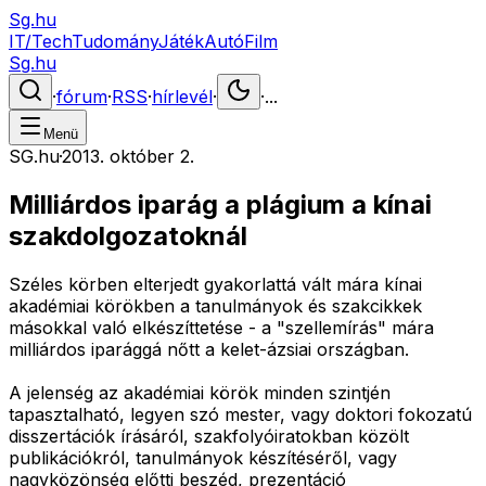
Sg.hu
IT/Tech
Tudomány
Játék
Autó
Film
Sg.hu
·
fórum
·
RSS
·
hírlevél
·
·
...
Menü
SG.hu
·
2013. október 2.
Milliárdos iparág a plágium a kínai
szakdolgozatoknál
Széles körben elterjedt gyakorlattá vált mára kínai
akadémiai körökben a tanulmányok és szakcikkek
másokkal való elkészíttetése - a "szellemírás" mára
milliárdos iparággá nőtt a kelet-ázsiai országban.
A jelenség az akadémiai körök minden szintjén
tapasztalható, legyen szó mester, vagy doktori fokozatú
disszertációk írásáról, szakfolyóiratokban közölt
publikációkról, tanulmányok készítéséről, vagy
nagyközönség előtti beszéd, prezentáció