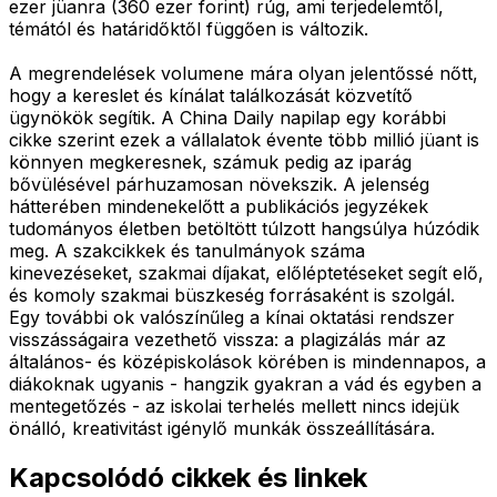
ezer jüanra (360 ezer forint) rúg, ami terjedelemtől,
témától és határidőktől függően is változik.
A megrendelések volumene mára olyan jelentőssé nőtt,
hogy a kereslet és kínálat találkozását közvetítő
ügynökök segítik. A China Daily napilap egy korábbi
cikke szerint ezek a vállalatok évente több millió jüant is
könnyen megkeresnek, számuk pedig az iparág
bővülésével párhuzamosan növekszik. A jelenség
hátterében mindenekelőtt a publikációs jegyzékek
tudományos életben betöltött túlzott hangsúlya húzódik
meg. A szakcikkek és tanulmányok száma
kinevezéseket, szakmai díjakat, előléptetéseket segít elő,
és komoly szakmai büszkeség forrásaként is szolgál.
Egy további ok valószínűleg a kínai oktatási rendszer
visszásságaira vezethető vissza: a plagizálás már az
általános- és középiskolások körében is mindennapos, a
diákoknak ugyanis - hangzik gyakran a vád és egyben a
mentegetőzés - az iskolai terhelés mellett nincs idejük
önálló, kreativitást igénylő munkák összeállítására.
Kapcsolódó cikkek és linkek