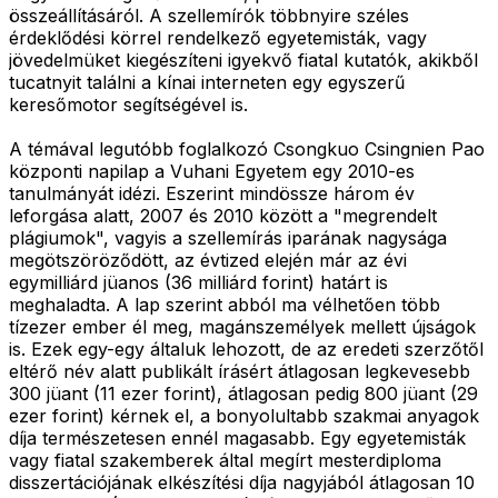
összeállításáról. A szellemírók többnyire széles
érdeklődési körrel rendelkező egyetemisták, vagy
jövedelmüket kiegészíteni igyekvő fiatal kutatók, akikből
tucatnyit találni a kínai interneten egy egyszerű
keresőmotor segítségével is.
A témával legutóbb foglalkozó Csongkuo Csingnien Pao
központi napilap a Vuhani Egyetem egy 2010-es
tanulmányát idézi. Eszerint mindössze három év
leforgása alatt, 2007 és 2010 között a "megrendelt
plágiumok", vagyis a szellemírás iparának nagysága
megötszöröződött, az évtized elején már az évi
egymilliárd jüanos (36 milliárd forint) határt is
meghaladta. A lap szerint abból ma vélhetően több
tízezer ember él meg, magánszemélyek mellett újságok
is. Ezek egy-egy általuk lehozott, de az eredeti szerzőtől
eltérő név alatt publikált írásért átlagosan legkevesebb
300 jüant (11 ezer forint), átlagosan pedig 800 jüant (29
ezer forint) kérnek el, a bonyolultabb szakmai anyagok
díja természetesen ennél magasabb. Egy egyetemisták
vagy fiatal szakemberek által megírt mesterdiploma
disszertációjának elkészítési díja nagyjából átlagosan 10