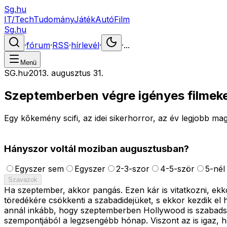
Sg.hu
IT/Tech
Tudomány
Játék
Autó
Film
Sg.hu
·
fórum
·
RSS
·
hírlevél
·
·
...
Menü
SG.hu
·
2013. augusztus 31.
Szeptemberben végre igényes filmeke
Egy kőkemény scifi, az idei sikerhorror, az év legjobb mag
Hányszor voltál moziban augusztusban?
Egyszer sem
Egyszer
2-3-szor
4-5-ször
5-nél
Szavazok
Ha szeptember, akkor pangás. Ezen kár is vitatkozni, ekk
töredékére csökkenti a szabadidejüket, s ekkor kezdik el 
annál inkább, hogy szeptemberben Hollywood is szabadságo
szempontjából a legzsengébb hónap. Viszont az is igaz, 