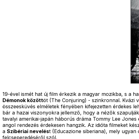
19-ével ismét hat új film érkezik a magyar mozikba, s a ha
Démonok között
öt (The Conjuring) - szinkronnal. Kvázi 
összeesküvés elméletek fényében kifejezetten érdekes lehe
bár a hazai viszonyokra jellemző, hogy a nézők szapuljá
tavalyi amerikai-japán háborús dráma Tommy Lee Jones és
angol rendezés érdekesen hangzik. Az idióta filmeket ké
a
Szibériai nevelés
t (Educazione siberiana), mely ugyan 
felcseperedéséről szól.