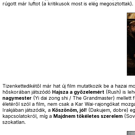
rúgott már luftot (a kritikusok most is elég megosztottak).
Tizenkettedikétől már hat új film mutatkozik be a hazai 
hőskorában játszódó
Hajsza a győzelemért
(Rush) is leh
nagymester
(Yi dai zong shi / The Grandmaster) mellett
életéről szól a film, nem csak a Kar Wai-rajongókat mozg
Irakjában játszódik, a
Köszönöm, jól!
(Dakujem, dobre) egy
kapcsolatokról, míg a
Majdnem tökéletes szerelem
(Sov
szokatlan.