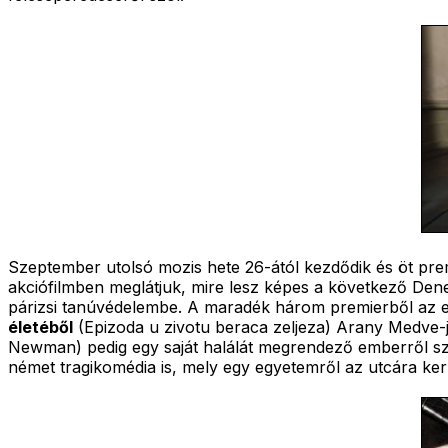
Szeptember utolsó mozis hete 26-ától kezdődik és öt prem
akciófilmben meglátjuk, mire lesz képes a következő De
párizsi tanúvédelembe. A maradék három premierből az e
életéből
(Epizoda u zivotu beraca zeljeza) Arany Medve-je
Newman) pedig egy saját halálát megrendező emberről szó
német tragikomédia is, mely egy egyetemről az utcára kerül