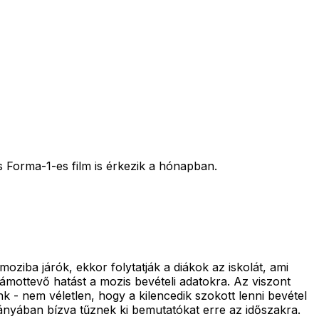
os Forma-1-es film is érkezik a hónapban.
ziba járók, ekkor folytatják a diákok az iskolát, ami
zámottevő hatást a mozis bevételi adatokra. Az viszont
 - nem véletlen, hogy a kilencedik szokott lenni bevétel
ányában bízva tűznek ki bemutatókat erre az időszakra.