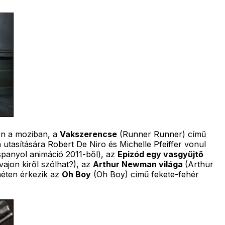
len a moziban, a
Vakszerencse
(Runner Runner) című
utasítására Robert De Niro és Michelle Pfeiffer vonul
spanyol animáció 2011-ből), az
Epizód egy vasgyűjtő
vajon kiről szólhat?), az
Arthur Newman világa
(Arthur
héten érkezik az
Oh Boy
(Oh Boy) című fekete-fehér