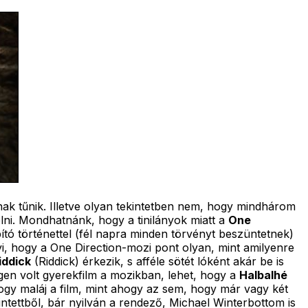
ak tűnik. Illetve olyan tekintetben nem, hogy mindhárom
lni. Mondhatnánk, hogy a tinilányok miatt a
One
ító történettel (fél napra minden törvényt beszüntetnek)
yi, hogy a One Direction-mozi pont olyan, mint amilyenre
iddick
(Riddick) érkezik, s afféle sötét lóként akár be is
égen volt gyerekfilm a mozikban, lehet, hogy a
Halbalhé
gy maláj a film, mint ahogy az sem, hogy már vagy két
intettből, bár nyilván a rendező, Michael Winterbottom is