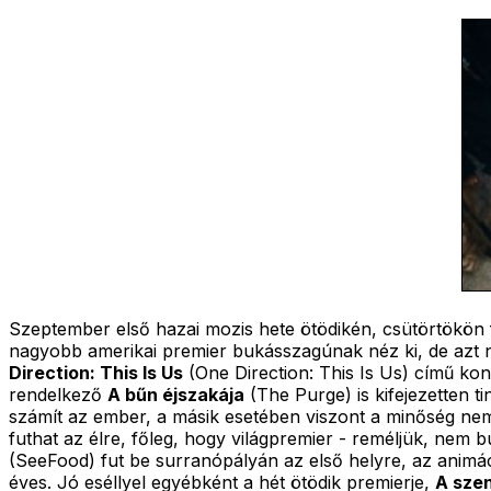
Szeptember első hazai mozis hete ötödikén, csütörtökön f
nagyobb amerikai premier bukásszagúnak néz ki, de azt n
Direction: This Is Us
(One Direction: This Is Us) című kon
rendelkező
A bűn éjszakája
(The Purge) is kifejezetten t
számít az ember, a másik esetében viszont a minőség nem
futhat az élre, főleg, hogy világpremier - reméljük, nem b
(SeeFood) fut be surranópályán az első helyre, az animá
éves. Jó eséllyel egyébként a hét ötödik premierje,
A szen