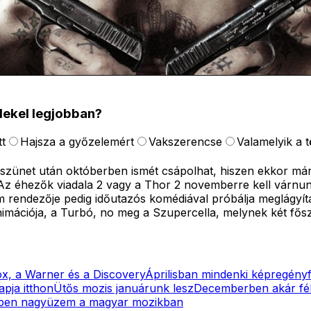
dekel legjobban?
t
Hajsza a győzelemért
Vakszerencse
Valamelyik a 
i szünet után októberben ismét csápolhat, hiszen ekkor már
 éhezők viadala 2 vagy a Thor 2 novemberre kell várnunk. 
m rendezője pedig időutazós komédiával próbálja meglágyítan
animációja, a Turbó, no meg a Szupercella, melynek két fő
ox, a Warner és a Discovery
Áprilisban mindenki képregényf
pja itthon
Ütős mozis januárunk lesz
Decemberben akár fél
rben nagyüzem a magyar mozikban