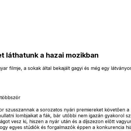
t láthatunk a hazai mozikban
yar filmje, a sokak által bekajált gagyi és még egy látvány
 többször
or szusszannak a sorozatos nyári premiereket követően a mo
hullatni lombjaikat a fák, bár utóbbi nem igazán gyakorol s
t vesz ki, hiszen a nyár után és a díjszezon előtt vagyunk
hogy egyes stúdiók és forgalmazók éppen a konkurencia hi