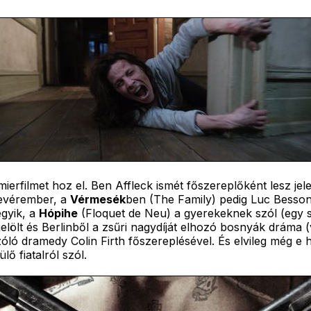
ierfilmet hoz el. Ben Affleck ismét főszereplőként lesz je
nevérember, a
Vérmesék
ben (The Family) pedig Luc Besson 
gyik, a
Hópihe
(Floquet de Neu) a gyerekeknek szól (egy 
lölt és Berlinből a zsűri nagydíját elhozó bosnyák dráma (
ló dramedy Colin Firth főszereplésével. És elvileg még e 
ő fiatalról szól.