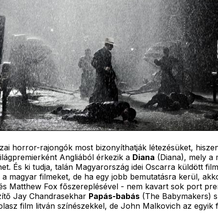
zai horror-rajongók most bizonyíthatják létezésüket, hiszen
világpremierként Angliából érkezik a
Diana
(Diana), mely a 
t. És ki tudja, talán Magyarország idei Oscarra küldött fil
k a magyar filmeket, de ha egy jobb bemutatásra kerül, ak
 Matthew Fox főszereplésével - nem kavart sok port premi
szítő Jay Chandrasekhar
Papás-babás
(The Babymakers) sp
olasz film litván színészekkel, de John Malkovich az egyik 