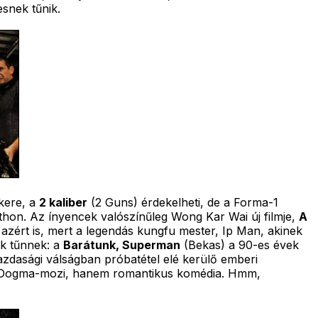
esnek tűnik.
ikere, a
2 kaliber
(2 Guns) érdekelheti, de a Forma-1
itthon. Az ínyencek valószínűleg Wong Kar Wai új filmje,
A
azért is, mert a legendás kungfu mester, Ip Man, akinek
ek tűnnek: a
Barátunk, Superman
(Bekas) a 90-es évek
zdasági válságban próbatétel elé kerülő emberi
ós Dogma-mozi, hanem romantikus komédia. Hmm,