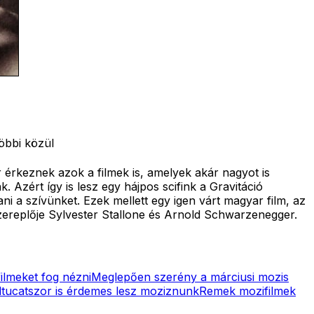
többi közül
 érkeznek azok a filmek is, amelyek akár nagyot is
Azért így is lesz egy hájpos scifink a Gravitáció
i a szívünket. Ezek mellett egy igen várt magyar film, az
szereplője Sylvester Stallone és Arnold Schwarzenegger.
ilmeket fog nézni
Meglepően szerény a márciusi mozis
tucatszor is érdemes lesz moziznunk
Remek mozifilmek