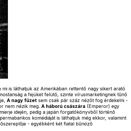
 mi is láthatjuk az Amerikában rettentő nagy sikert arató
mostanság a fejüket felütő, szinte vírusmarketingnek tűnő
mje,
A nagy füzet
sem csak pár száz nézőt fog érdekelni -
kor nem nézik meg.
A háború császára
(Emperor) egy
erje idején, pedig a japán forgatókönyvből történő
ermabankos komédiáját is láthatjuk még ekkor, valamint
főszereplője - egyébként két fiatal bűnöző