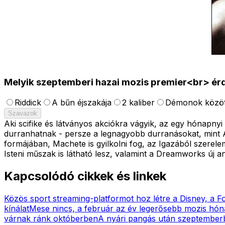
Melyik szeptemberi hazai mozis premier<br> ér
Riddick
A bűn éjszakája
2 kaliber
Démonok közöt
Szavazok
Aki scifike és látványos akciókra vágyik, az egy hónapny
durranhatnak - persze a legnagyobb durranásokat, mint Az
formájában, Machete is gyilkolni fog, az Igazából szerele
Isteni műszak is látható lesz, valamint a Dreamworks új 
Kapcsolódó cikkek és linkek
Közös sport streaming-platformot hoz létre a Disney, a F
kínálat
Mese nincs, a február az év legerősebb mozis hóna
várnak ránk októberben
A nyári pangás után szeptembe