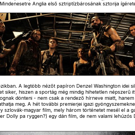
 Mindenesetre Anglia első sztriptízbárosának sztorija ígéret
mozikban. A legtöbb nézőt papíron Denzel Washington idei s
et siker, hiszen a sportág még mindig hihetetlen népszerű 
 fognak dönteni - nem csak a rendező hírneve miatt, hanem 
athatja meg. A hét további premierjei igazi gyöngyszemekn
 szlovák-magyar film, mely három történetet mesél el a ga
er Dolly pa ryggen?) egy dán film, de nem valami lehúz