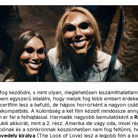
og kezdődni, s mint olyan, meglehetősen kiszámíthatatlann
em egyszerű kitalálni, hogy melyik fog több embert érdeke
certfilm lesz a befutó, de hájpos horrorként a nagyon csáb
inikompatbilis. A különbség a két film között mindössze ann
 ér fel a felhajtással. Harmadik nagyobb bemutatóként a
R
ukik akkorát, mint a 2. rész. Amerika ide vagy oda, mivel r
ciónak és a szinkronnak köszönhetően nem fog feltűnni, ho
vedély királya
(The Look of Love) lesz a legjobb film a kv