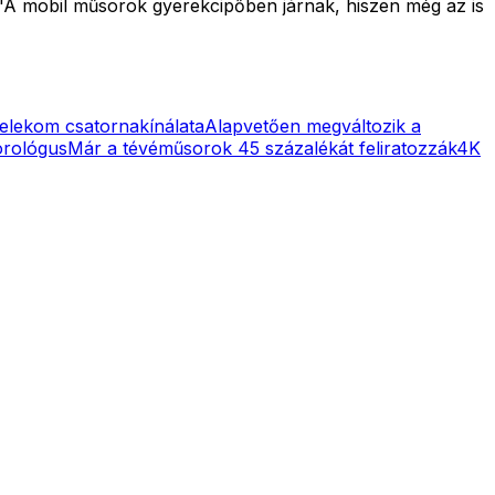
 "A mobil műsorok gyerekcipőben járnak, hiszen még az is
elekom csatornakínálata
Alapvetően megváltozik a
orológus
Már a tévéműsorok 45 százalékát feliratozzák
4K