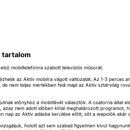
s tartalom
lső mobiltelefonra szabott televíziós műsorát.
tik az Aktív mobilra vágott változatát. Az 1-3 perces anyag
zt, de nem teljes mértékben fedi majd az Aktív sztárvilág rov
utnak előnyhöz a mobiltévét választók. A csatorna által el
ket, azaz nem adott időben kínál meghatározott programot, h
en nap az Aktív adásba kerülése előtt, sőt a wapolók akár a
en vizsgáljuk, holott azt sem szabad figyelmen kívül hagynun