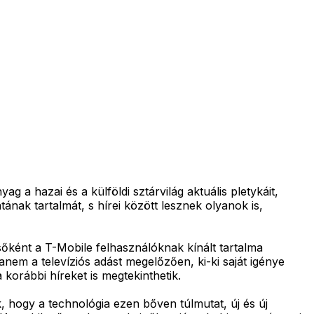
 a hazai és a külföldi sztárvilág aktuális pletykáit,
atának tartalmát, s hírei között lesznek olyanok is,
sőként a T-Mobile felhasználóknak kínált tartalma
anem a televíziós adást megelőzően, ki-ki saját igénye
 korábbi híreket is megtekinthetik.
k, hogy a technológia ezen bőven túlmutat, új és új