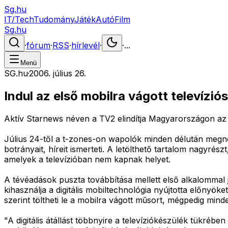
Sg.hu
IT/Tech
Tudomány
Játék
Autó
Film
Sg.hu
·
fórum
·
RSS
·
hírlevél
·
·
...
Menü
SG.hu
·
2006. július 26.
Indul az első mobilra vágott televízió
Aktív Starnews néven a TV2 elindítja Magyarországon az e
Július 24-től a t-zones-on wapolók minden délután megnézhe
botrányait, híreit ismerteti. A letölthető tartalom nagyrés
amelyek a televízióban nem kapnak helyet.
A tévéadások puszta továbbítása mellett első alkalommal j
kihasználja a digitális mobiltechnológia nyújtotta előnyö
szerint töltheti le a mobilra vágott műsort, mégpedig mind
"A digitális átállást többnyire a televíziókészülék tükréb