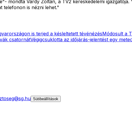
ve"- mondta Várdy Zoltán, a TV2 kereskedelemi igazgatója.
 telefonon is nézni lehet."
yarországon is terjed a késleltetett tévénézés
Módosult a T
vák csatornát
Végigcsuklotta az időjárás-jelentést egy mete
ztoseg@sg.hu
Sütibeállítások