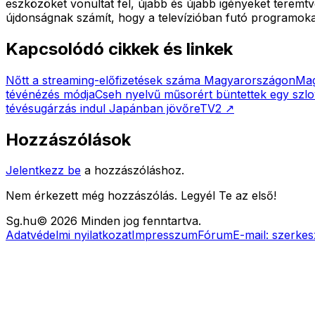
eszközöket vonultat fel, újabb és újabb igényeket teremt
újdonságnak számít, hogy a televízióban futó programokat
Kapcsolódó cikkek és linkek
Nőtt a streaming-előfizetések száma Magyarországon
Mag
tévénézés módja
Cseh nyelvű műsorért büntettek egy szlo
tévésugárzás indul Japánban jövőre
TV2
↗
Hozzászólások
Jelentkezz be
a hozzászóláshoz.
Nem érkezett még hozzászólás. Legyél Te az első!
Sg
.hu
©
2026
Minden jog fenntartva.
Adatvédelmi nyilatkozat
Impresszum
Fórum
E-mail:
szerkes