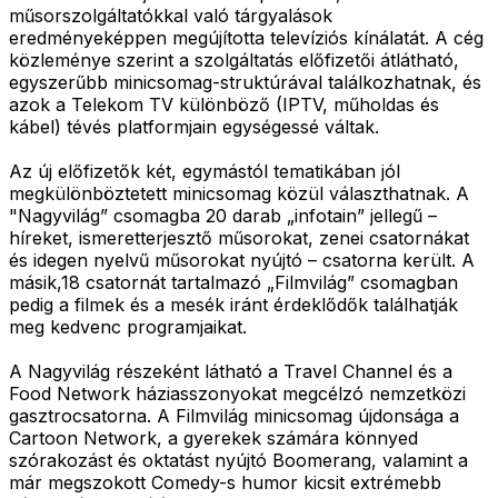
műsorszolgáltatókkal való tárgyalások
eredményeképpen megújította televíziós kínálatát. A cég
közleménye szerint a szolgáltatás előfizetői átlátható,
egyszerűbb minicsomag-struktúrával találkozhatnak, és
azok a Telekom TV különböző (IPTV, műholdas és
kábel) tévés platformjain egységessé váltak.
Az új előfizetők két, egymástól tematikában jól
megkülönböztetett minicsomag közül választhatnak. A
"Nagyvilág” csomagba 20 darab „infotain” jellegű –
híreket, ismeretterjesztő műsorokat, zenei csatornákat
és idegen nyelvű műsorokat nyújtó – csatorna került. A
másik,18 csatornát tartalmazó „Filmvilág” csomagban
pedig a filmek és a mesék iránt érdeklődők találhatják
meg kedvenc programjaikat.
A Nagyvilág részeként látható a Travel Channel és a
Food Network háziasszonyokat megcélzó nemzetközi
gasztrocsatorna. A Filmvilág minicsomag újdonsága a
Cartoon Network, a gyerekek számára könnyed
szórakozást és oktatást nyújtó Boomerang, valamint a
már megszokott Comedy-s humor kicsit extrémebb