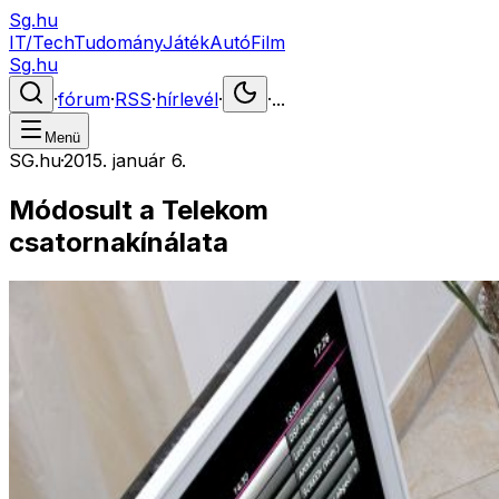
Sg.hu
IT/Tech
Tudomány
Játék
Autó
Film
Sg.hu
·
fórum
·
RSS
·
hírlevél
·
·
...
Menü
SG.hu
·
2015. január 6.
Módosult a Telekom
csatornakínálata