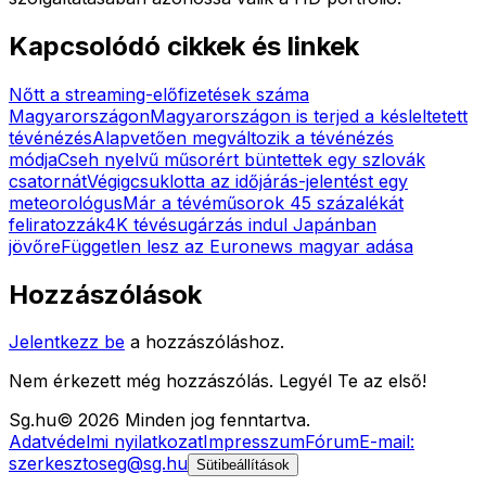
Kapcsolódó cikkek és linkek
Nőtt a streaming-előfizetések száma
Magyarországon
Magyarországon is terjed a késleltetett
tévénézés
Alapvetően megváltozik a tévénézés
módja
Cseh nyelvű műsorért büntettek egy szlovák
csatornát
Végigcsuklotta az időjárás-jelentést egy
meteorológus
Már a tévéműsorok 45 százalékát
feliratozzák
4K tévésugárzás indul Japánban
jövőre
Független lesz az Euronews magyar adása
Hozzászólások
Jelentkezz be
a hozzászóláshoz.
Nem érkezett még hozzászólás. Legyél Te az első!
Sg
.hu
©
2026
Minden jog fenntartva.
Adatvédelmi nyilatkozat
Impresszum
Fórum
E-mail:
szerkesztoseg@sg.hu
Sütibeállítások