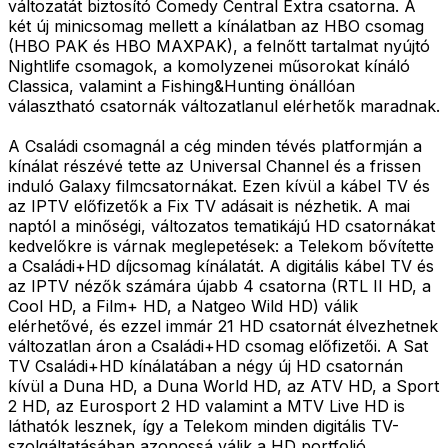
változatát biztosító Comedy Central Extra csatorna. A
két új minicsomag mellett a kínálatban az HBO csomag
(HBO PAK és HBO MAXPAK), a felnőtt tartalmat nyújtó
Nightlife csomagok, a komolyzenei műsorokat kínáló
Classica, valamint a Fishing&Hunting önállóan
választható csatornák változatlanul elérhetők maradnak.
A Családi csomagnál a cég minden tévés platformján a
kínálat részévé tette az Universal Channel és a frissen
induló Galaxy filmcsatornákat. Ezen kívül a kábel TV és
az IPTV előfizetők a Fix TV adásait is nézhetik. A mai
naptól a minőségi, változatos tematikájú HD csatornákat
kedvelőkre is várnak meglepetések: a Telekom bővítette
a Családi+HD díjcsomag kínálatát. A digitális kábel TV és
az IPTV nézők számára újabb 4 csatorna (RTL II HD, a
Cool HD, a Film+ HD, a Natgeo Wild HD) válik
elérhetővé, és ezzel immár 21 HD csatornát élvezhetnek
változatlan áron a Családi+HD csomag előfizetői. A Sat
TV Családi+HD kínálatában a négy új HD csatornán
kívül a Duna HD, a Duna World HD, az ATV HD, a Sport
2 HD, az Eurosport 2 HD valamint a MTV Live HD is
láthatók lesznek, így a Telekom minden digitális TV-
szolgáltatásában azonossá válik a HD portfolió.