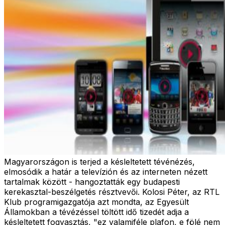
Magyarországon is terjed a késleltetett tévénézés,
elmosódik a határ a televízión és az interneten nézett
tartalmak között - hangoztatták egy budapesti
kerekasztal-beszélgetés résztvevői. Kolosi Péter, az RTL
Klub programigazgatója azt mondta, az Egyesült
Államokban a tévézéssel töltött idő tizedét adja a
késleltetett fogyasztás, "ez valamiféle plafon, e fölé nem