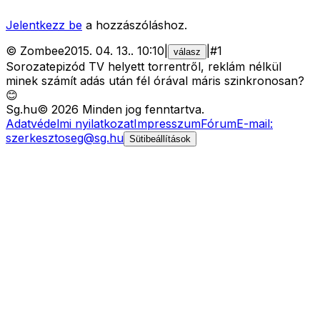
Jelentkezz be
a hozzászóláshoz.
©
Zombee
2015. 04. 13.
.
10:10
|
|
#
1
válasz
Sorozatepizód TV helyett torrentről, reklám nélkül
minek számít adás után fél órával máris szinkronosan?
😊
Sg
.hu
©
2026
Minden jog fenntartva.
Adatvédelmi nyilatkozat
Impresszum
Fórum
E-mail:
szerkesztoseg@sg.hu
Sütibeállítások