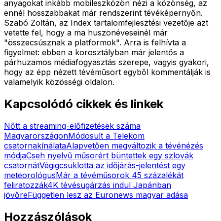
anyagokat inkább mobileszközön nézi a közönség, az
ennél hosszabbakat már rendszerint tévéképernyőn.
Szabó Zoltán, az Index tartalomfejlesztési vezetője azt
vetette fel, hogy a ma huszonéveseinél már
"összecsúsznak a platformok". Arra is felhívta a
figyelmet: ebben a korosztályban már jelentős a
párhuzamos médiafogyasztás szerepe, vagyis gyakori,
hogy az épp nézett tévéműsort egyből kommentálják is
valamelyik közösségi oldalon.
Kapcsolódó cikkek és linkek
Nőtt a streaming-előfizetések száma
Magyarországon
Módosult a Telekom
csatornakínálata
Alapvetően megváltozik a tévénézés
módja
Cseh nyelvű műsorért büntettek egy szlovák
csatornát
Végigcsuklotta az időjárás-jelentést egy
meteorológus
Már a tévéműsorok 45 százalékát
feliratozzák
4K tévésugárzás indul Japánban
jövőre
Független lesz az Euronews magyar adása
Hozzászólások