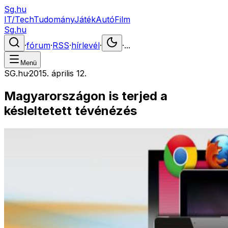
Sg.hu
IT/Tech
Tudomány
Játék
Autó
Film
Sg.hu
·
fórum
·
RSS
·
hírlevél
·
·
...
Menü
SG.hu
·
2015. április 12.
Magyarországon is terjed a
késleltetett tévénézés