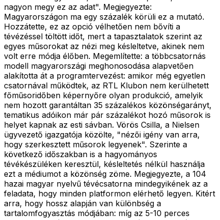
nagyon megy ez az adat". Megjegyezte:
Magyarországon ma egy százalék körüli ez a mutató.
Hozzátette, ez az opció vélhetően nem bővíti a
tévézéssel töltött időt, mert a tapasztalatok szerint az
egyes műsorokat az nézi meg késleltetve, akinek nem
volt erre módja élőben. Megemlítette: a többcsatornás
modell magyarországi meghonosodása alapvetően
alakította át a programtervezést: amikor még egyetlen
csatornával működtek, az RTL Klubon nem kerülhetett
főműsoridőben képernyőre olyan produkció, amelyik
nem hozott garantáltan 35 százalékos közönségarányt,
tematikus adóikon már pár százalékot hozó műsorok is
helyet kapnak az esti sávban. Vörös Csilla, a Nielsen
ügyvezető igazgatója közölte, "nézői igény van arra,
hogy szerkesztett műsorok legyenek". Szerinte a
következő időszakban is a hagyományos
tévékészüléken keresztül, késleltetés nélkül használja
ezt a médiumot a közönség zöme. Megjegyezte, a 104
hazai magyar nyelvű tévécsatorna mindegyikének az a
feladata, hogy minden platformon elérhető legyen. Kitért
arra, hogy hossz alapján van különbség a
tartalomfogyasztás módjában: míg az 5-10 perces