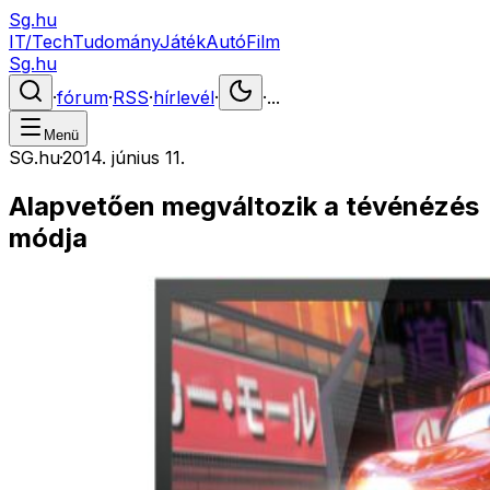
Sg.hu
IT/Tech
Tudomány
Játék
Autó
Film
Sg.hu
·
fórum
·
RSS
·
hírlevél
·
·
...
Menü
SG.hu
·
2014. június 11.
Alapvetően megváltozik a tévénézés
módja