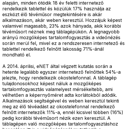
alapján, minden ötödik 18 év feletti internetező
rendelkezik tablettel és közülük 17% használja az
eszközt élő tévéműsor megtekintésére is akár
alkalmazáson, akár weben keresztül. Hozzájuk képest
valamivel magasabb, 23% azok hányada, akik korábbi
tévéműsort néznek meg táblagépükön. A legnagyobb
arányú mozgóképes tartalomfogyasztás a videónézés
során merül fel, mivel ez a rendszeresen internetező és
tablettel rendelkező felnőtt lakosság 71%-ánál
mondható el.
A 2014. áprilisi, eNET által végzett kutatás során a
hetente legalább egyszer internetező felnőttek 54%-a
jelezte, hogy rendelkezik okostelefonnal. A táblagép
tulajdonosokhoz képest náluk a mozgóképes
tartalomfogyasztás valamelyest mérsékeltebb, ami
vélhetően a képernyőméret adta korlátokból adódik.
Alkalmazások segítségével és weben keresztül tekinti
meg az élő tévéadást az okostelefonnal rendelkező
felnőtt internetezők 11%-a, ennél kicsivel többen (16%)
pedig korábbi tévéműsort nézik ezen keresztül. A
táblagépen való mozgóképes tartalomfogyasztáshoz