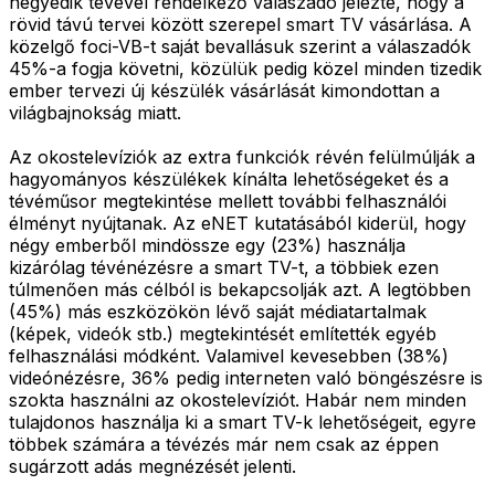
negyedik tévével rendelkező válaszadó jelezte, hogy a
rövid távú tervei között szerepel smart TV vásárlása. A
közelgő foci-VB-t saját bevallásuk szerint a válaszadók
45%-a fogja követni, közülük pedig közel minden tizedik
ember tervezi új készülék vásárlását kimondottan a
világbajnokság miatt.
Az okostelevíziók az extra funkciók révén felülmúlják a
hagyományos készülékek kínálta lehetőségeket és a
tévéműsor megtekintése mellett további felhasználói
élményt nyújtanak. Az eNET kutatásából kiderül, hogy
négy emberből mindössze egy (23%) használja
kizárólag tévénézésre a smart TV-t, a többiek ezen
túlmenően más célból is bekapcsolják azt. A legtöbben
(45%) más eszközökön lévő saját médiatartalmak
(képek, videók stb.) megtekintését említették egyéb
felhasználási módként. Valamivel kevesebben (38%)
videónézésre, 36% pedig interneten való böngészésre is
szokta használni az okostelevíziót. Habár nem minden
tulajdonos használja ki a smart TV-k lehetőségeit, egyre
többek számára a tévézés már nem csak az éppen
sugárzott adás megnézését jelenti.