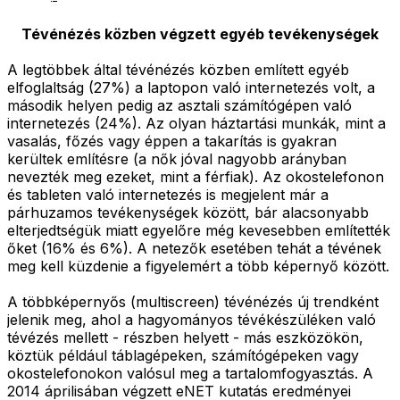
Tévénézés közben végzett egyéb tevékenységek
A legtöbbek által tévénézés közben említett egyéb
elfoglaltság (27%) a laptopon való internetezés volt, a
második helyen pedig az asztali számítógépen való
internetezés (24%). Az olyan háztartási munkák, mint a
vasalás, főzés vagy éppen a takarítás is gyakran
kerültek említésre (a nők jóval nagyobb arányban
nevezték meg ezeket, mint a férfiak). Az okostelefonon
és tableten való internetezés is megjelent már a
párhuzamos tevékenységek között, bár alacsonyabb
elterjedtségük miatt egyelőre még kevesebben említették
őket (16% és 6%). A netezők esetében tehát a tévének
meg kell küzdenie a figyelemért a több képernyő között.
A többképernyős (multiscreen) tévénézés új trendként
jelenik meg, ahol a hagyományos tévékészüléken való
tévézés mellett - részben helyett - más eszközökön,
köztük például táblagépeken, számítógépeken vagy
okostelefonokon valósul meg a tartalomfogyasztás. A
2014 áprilisában végzett eNET kutatás eredményei