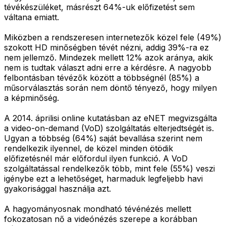
tévékészüléket, másrészt 64%-uk előfizetést sem
váltana emiatt.
Miközben a rendszeresen internetezők közel fele (49%)
szokott HD minőségben tévét nézni, addig 39%-ra ez
nem jellemző. Mindezek mellett 12% azok aránya, akik
nem is tudtak választ adni erre a kérdésre. A nagyobb
felbontásban tévézők között a többségnél (85%) a
műsorválasztás során nem döntő tényező, hogy milyen
a képminőség.
A 2014. áprilisi online kutatásban az eNET megvizsgálta
a video-on-demand (VoD) szolgáltatás elterjedtségét is.
Ugyan a többség (64%) saját bevallása szerint nem
rendelkezik ilyennel, de közel minden ötödik
előfizetésnél már előfordul ilyen funkció. A VoD
szolgáltatással rendelkezők több, mint fele (55%) veszi
igénybe ezt a lehetőséget, harmaduk legfeljebb havi
gyakorisággal használja azt.
A hagyományosnak mondható tévénézés mellett
fokozatosan nő a videónézés szerepe a korábban