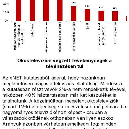
Okostelevízión végzett tevékenységek a
tévénézésen túl
Az eNET kutatásából kiderül, hogy hazánkban
meglehetősen magas a televíziós ellátottság. Mindössze
a kutatásban részt vevők 2%-a nem rendelkezik tévével,
miközben 40% háztartásában már két készüléket is
találhatunk. A közelmúltban megjelent okostelevíziók
(smart TV-k) elterjedtsége természetesen még elmarad a
hagyományos televíziókéhoz képest - csupán a
válaszadók ötödének otthonában van ilyen eszköz.
Arányuk azonban várhatóan emelkedni fog: minden