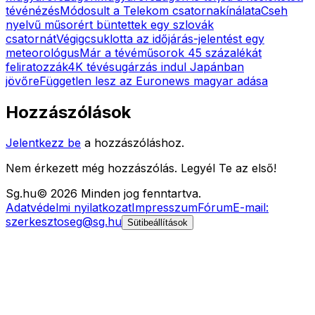
tévénézés
Módosult a Telekom csatornakínálata
Cseh
nyelvű műsorért büntettek egy szlovák
csatornát
Végigcsuklotta az időjárás-jelentést egy
meteorológus
Már a tévéműsorok 45 százalékát
feliratozzák
4K tévésugárzás indul Japánban
jövőre
Független lesz az Euronews magyar adása
Hozzászólások
Jelentkezz be
a hozzászóláshoz.
Nem érkezett még hozzászólás. Legyél Te az első!
Sg
.hu
©
2026
Minden jog fenntartva.
Adatvédelmi nyilatkozat
Impresszum
Fórum
E-mail:
szerkesztoseg@sg.hu
Sütibeállítások