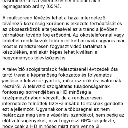
hasonlóan itt is a videónézésnél mutatkozik a
legmagasabb arány (65%).
A multiscreen tévézés tehát a hazai internetező,
tévénéző közönség körében is elkezdte térhódítását és
az okoseszközök elterjedésével ez a trend a jövőben
várhatóan tovább fog erősödni. Az okostelefonnal vagy
tablettel rendelkezők több mint kétharmada ugyanis már
most is rendszeresen fogyaszt videó tartalmat a
készülékén, ami akár képes lehet kiváltani a
hagyományos televíziózást is.
A televízió szolgáltatások fejlesztésénél évtizedek óta
tartó trend a képminőség fokozatos és folyamatos
javítása a televízió-gyártók, műsorszórók és csatornák
részéről. A televízió szolgáltatás tulajdonságainak
fontossági sorrendjében a HD minőség a
középmezőnyben végzett, de a rendszeresen
internetező felnőttek 62%-a inkább fontosnak gondolta
ezt a jellemzőt. Ugyanakkor a többségnél ez nem
határozza meg sem a vásárlási szándékot, sem pedig az
előfizetési igényeket, mivel egyrészt 69%-uk jelezte,
hogy csak a HD minőség miatt nem venne új