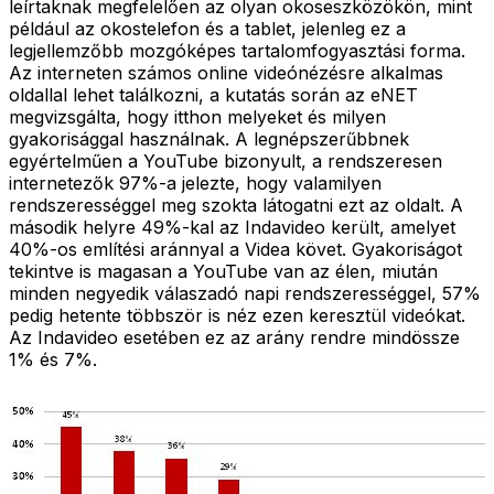
leírtaknak megfelelően az olyan okoseszközökön, mint
például az okostelefon és a tablet, jelenleg ez a
legjellemzőbb mozgóképes tartalomfogyasztási forma.
Az interneten számos online videónézésre alkalmas
oldallal lehet találkozni, a kutatás során az eNET
megvizsgálta, hogy itthon melyeket és milyen
gyakorisággal használnak. A legnépszerűbbnek
egyértelműen a YouTube bizonyult, a rendszeresen
internetezők 97%-a jelezte, hogy valamilyen
rendszerességgel meg szokta látogatni ezt az oldalt. A
második helyre 49%-kal az Indavideo került, amelyet
40%-os említési aránnyal a Videa követ. Gyakoriságot
tekintve is magasan a YouTube van az élen, miután
minden negyedik válaszadó napi rendszerességgel, 57%
pedig hetente többször is néz ezen keresztül videókat.
Az Indavideo esetében ez az arány rendre mindössze
1% és 7%.