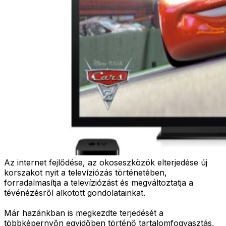
Az internet fejlődése, az okoseszközök elterjedése új
korszakot nyit a televíziózás történetében,
forradalmasítja a televíziózást és megváltoztatja a
tévénézésről alkotott gondolatainkat.
Már hazánkban is megkezdte terjedését a
többképernyőn egyidőben történő tartalomfogyasztás,