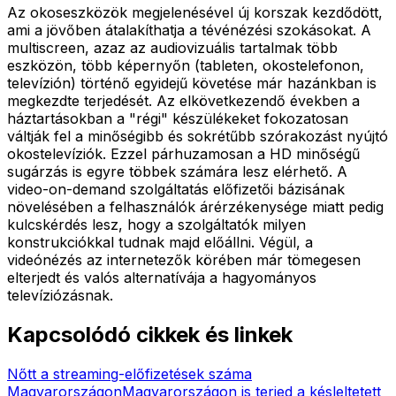
Az okoseszközök megjelenésével új korszak kezdődött,
ami a jövőben átalakíthatja a tévénézési szokásokat. A
multiscreen, azaz az audiovizuális tartalmak több
eszközön, több képernyőn (tableten, okostelefonon,
televízión) történő egyidejű követése már hazánkban is
megkezdte terjedését. Az elkövetkezendő években a
háztartásokban a "régi" készülékeket fokozatosan
váltják fel a minőségibb és sokrétűbb szórakozást nyújtó
okostelevíziók. Ezzel párhuzamosan a HD minőségű
sugárzás is egyre többek számára lesz elérhető. A
video-on-demand szolgáltatás előfizetői bázisának
növelésében a felhasználók árérzékenysége miatt pedig
kulcskérdés lesz, hogy a szolgáltatók milyen
konstrukciókkal tudnak majd előállni. Végül, a
videónézés az internetezők körében már tömegesen
elterjedt és valós alternatívája a hagyományos
televíziózásnak.
Kapcsolódó cikkek és linkek
Nőtt a streaming-előfizetések száma
Magyarországon
Magyarországon is terjed a késleltetett