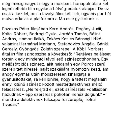
még mindig nagyot megy a moziban, hónapok óta a két
legnézettebb film egyike a hétvégi adatok alapján. De ez
csak a kezdet, ami a tavalyi filmeket illeti, ugyanis pár hét
múlva érkezik a platformra a Ma este gyilkolunk is.
Fazekas Péter filmjében Kern András, Pogány Judit,
Koltai Róbert, Bodrogi Gyula, Jordán Tamás, Bálint
András, Hámori Ildikó, Takács Kati és Bánsági Ildikó,
valamint Hermányi Mariann, Stefanovics Angéla, Bánki
Gergely, Gyöngyösi Zoltán szerepel. A Köbli Norbert
által írt film szinopszisa a következő: "
Rejtélyes haláleset
történik egy mindentől távol eső színészotthonban. Egy
mellőzött idős színész, akit hajdanán egy Poirot-szerű
szerep tett híressé, saját szakállára nyomozni kezd, ám
ahogy egymás után módszeresen kihallgatja a
gyanúsítottakat, rá kell jönnie, hogy a tettest megtalálni
ennyi kitűnő színész között mesterdetektívhez méltó
feladat lesz. „Ne felejtsd el, ezek színészek! Főállásban
hazudnak – épp ezért lesz pokolian nehéz dolgunk” –
mondja a detektívnek felcsapó főszereplő, Tolnai
Tivadar.
"