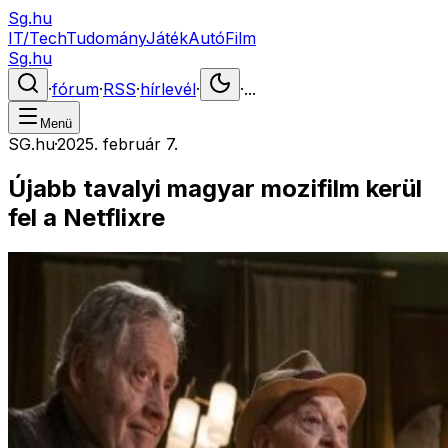
Sg.hu
IT/Tech
Tudomány
Játék
Autó
Film
Sg.hu
·
fórum
·
RSS
·
hírlevél
·
·
...
Menü
SG.hu
·
2025. február 7.
Újabb tavalyi magyar mozifilm kerül
fel a Netflixre