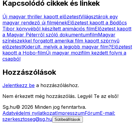
Kapcsolódó cikkek és linkek
Új magyar thriller kapott előzetest
Világsztárok egy
magyar rendező új filmjének
Előzetest kapott a Bödőcs
Tibor könyvéből készített animációs film
Előzetest kapott
a Magyar Péterről szóló dokumentumfilm
Magyar
színészekkel forgatott amerikai film kapott szörnyű
előzetest
Kiderült, melyik a legjobb magyar film?
Előzetest
kapott a Hobo-film
Új magyar mozifilm kezdett folyni a
csapból
Hozzászólások
Jelentkezz be
a hozzászóláshoz.
Nem érkezett még hozzászólás. Legyél Te az első!
Sg
.hu
©
2026
Minden jog fenntartva.
Adatvédelmi nyilatkozat
Impresszum
Fórum
E-mail:
szerkesztoseg@sg.hu
Sütibeállítások