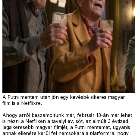
A Futni mentem után jön egy kevésbé sikeres magyar
film is a Netflixre.
Ahogy arról beszámoltunk már, február 13-án már lehet
is nézni a Netflixen a tavalyi év, sőt, az elmúlt 3 évtized
legsikeresebb magyar filmjét, a Futni mentemet, ugyanis
annak ellenére kerül fel nemsokára a platformra, hogy