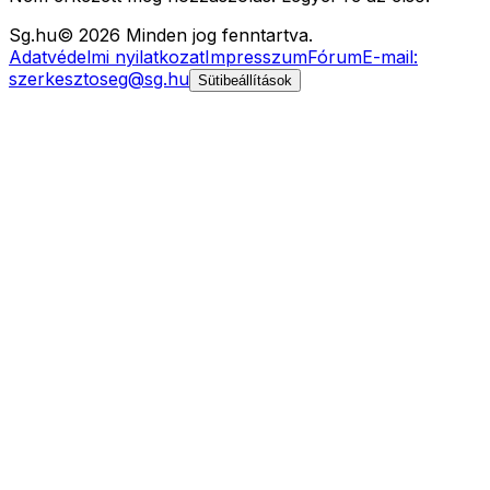
Sg
.hu
©
2026
Minden jog fenntartva.
Adatvédelmi nyilatkozat
Impresszum
Fórum
E-mail:
szerkesztoseg@sg.hu
Sütibeállítások