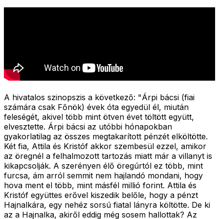
A hivatalos szinopszis a következő: "
Árpi bácsi (fiai
számára csak Főnök) évek óta egyedül él, miután
feleségét, akivel több mint ötven évet töltött együtt,
elvesztette. Árpi bácsi az utóbbi hónapokban
gyakorlatilag az összes megtakarított pénzét elköltötte.
Két fia, Attila és Kristóf akkor szembesül ezzel, amikor
az öregnél a felhalmozott tartozás miatt már a villanyt is
kikapcsolják. A szerényen élő öregúrtól ez több, mint
furcsa, ám arról semmit nem hajlandó mondani, hogy
hova ment el több, mint másfél millió forint. Attila és
Kristóf együttes erővel kiszedik belőle, hogy a pénzt
Hajnalkára, egy nehéz sorsú fiatal lányra költötte. De ki
az a Hajnalka, akiről eddig még sosem hallottak? Az