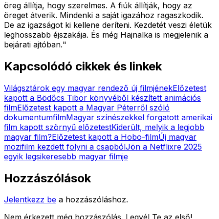
öreg állítja, hogy szerelmes. A fiúk állítják, hogy az
öreget átverik. Mindenki a saját igazához ragaszkodik.
De az igazságot ki kellene deríteni. Kezdetét veszi életük
leghosszabb éjszakája. És még Hajnalka is megjelenik a
bejárati ajtóban.
"
Kapcsolódó cikkek és linkek
Világsztárok egy magyar rendező új filmjének
Előzetest
kapott a Bödőcs Tibor könyvéből készített animációs
film
Előzetest kapott a Magyar Péterről szóló
dokumentumfilm
Magyar színészekkel forgatott amerikai
film kapott szörnyű előzetest
Kiderült, melyik a legjobb
magyar film?
Előzetest kapott a Hobo-film
Új magyar
mozifilm kezdett folyni a csapból
Jön a Netflixre 2025
egyik legsikeresebb magyar filmje
Hozzászólások
Jelentkezz be
a hozzászóláshoz.
Nem érkezett még hozzászólás. Legyél Te az első!