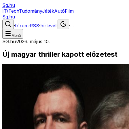
Sg.hu
IT/Tech
Tudomány
Játék
Autó
Film
Sg.hu
·
fórum
·
RSS
·
hírlevél
·
·
...
Menü
SG.hu
·
2026. május 10.
Új magyar thriller kapott előzetest