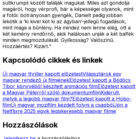
sültkrumpli között találják magukat. Miles azt gondolja
magáról, hogy vérprofi, bár a képességei olyanok, mint
a fotói: botrányosan gyengék, Danielt pedig jobban
lekötik a ‘ki kivel köt ki az ágyban’-jellegű fogadások,
mint maga a bűntény. Ha mindez nem lenne elég, ott a
két kemény rendőrnő, akik halálosan unják a két balfék
minden megmozdulását. Gyilkosság? Valószínű.
Hozzáértés? Kizárt.
"
Kapcsolódó cikkek és linkek
Új magyar thriller kapott előzetest
Világsztárok egy
magyar rendező új filmjének
Előzetest kapott a Bödőcs
Tibor könyvéből készített animációs film
Előzetest kapott
a Magyar Péterről szóló dokumentumfilm
Kiderült,
melyik a legjobb magyar film?
Előzetest kapott a Hobo-
film
Új magyar mozifilm kezdett folyni a csapból
Jön a
Netflixre 2025 egyik legsikeresebb magyar filmje
Hozzászólások
Jelentkezz be
a hozzászóláshoz.