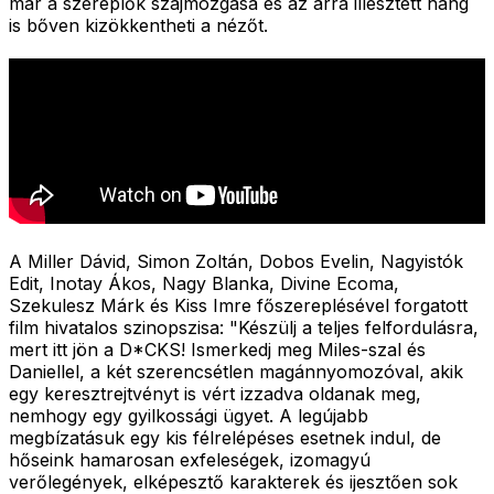
már a szereplők szájmozgása és az arra illesztett hang
is bőven kizökkentheti a nézőt.
A Miller Dávid, Simon Zoltán, Dobos Evelin, Nagyistók
Edit, Inotay Ákos, Nagy Blanka, Divine Ecoma,
Szekulesz Márk és Kiss Imre főszereplésével forgatott
film hivatalos szinopszisa: "
Készülj a teljes felfordulásra,
mert itt jön a D*CKS! Ismerkedj meg Miles-szal és
Daniellel, a két szerencsétlen magánnyomozóval, akik
egy keresztrejtvényt is vért izzadva oldanak meg,
nemhogy egy gyilkossági ügyet. A legújabb
megbízatásuk egy kis félrelépéses esetnek indul, de
hőseink hamarosan exfeleségek, izomagyú
verőlegények, elképesztő karakterek és ijesztően sok