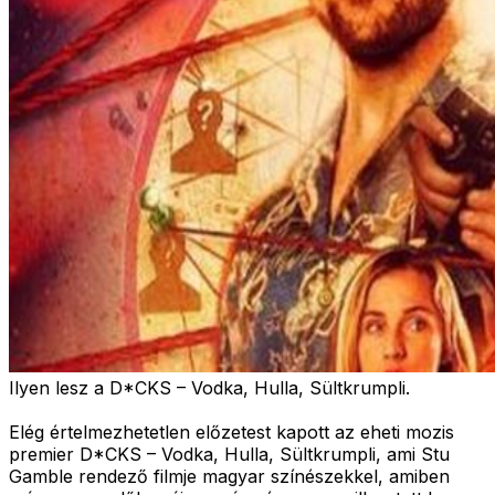
Ilyen lesz a D*CKS – Vodka, Hulla, Sültkrumpli.
Elég értelmezhetetlen előzetest kapott az eheti mozis
premier D*CKS – Vodka, Hulla, Sültkrumpli, ami Stu
Gamble rendező filmje magyar színészekkel, amiben