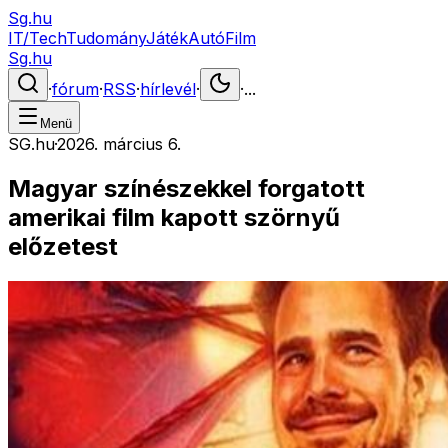
Sg.hu
IT/Tech
Tudomány
Játék
Autó
Film
Sg.hu
·
fórum
·
RSS
·
hírlevél
·
·
...
Menü
SG.hu
·
2026. március 6.
Magyar színészekkel forgatott
amerikai film kapott szörnyű
előzetest