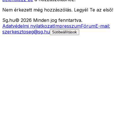
Nem érkezett még hozzászólás. Legyél Te az első!
Sg
.hu
©
2026
Minden jog fenntartva.
Adatvédelmi nyilatkozat
Impresszum
Fórum
E-mail:
szerkesztoseg@sg.hu
Sütibeállítások