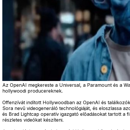
Az OpenAI megkereste a Universal, a Paramount és a War
hollywoodi producereknek.
Offenzívát indított Hollywoodban az OpenAI és találkozók
Sora nevű videogeneráló technológiáját, és eloszlassa azo
és Brad Lightcap operatív igazgató előadásokat tartott a f
részletes videókat készíteni.