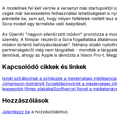
A modellnek fel kell vennie a versenyt más startupoktól s
cégek már kereskedelmi felhasználási lehetőségeket is n
jelentette be, sem azt, hogy milyen feltételek mellett lesz
Sora modell egy termékbe való beépítését.
Az OpenAI "nagyon ellenőrzött módon" promózza a modell
személy. A filmipar részéről a Sora fogadtatása általános
módon történő befolyásolásának". Néhány stúdió nyitottna
partnerségekről még nem tárgyaltak - mondták a tárgyal
demókat, ahogy az Apple is demózta a Vision Pro-t. Megpr
Kapcsolódó cikkek és linkek
Ismét sztrájkolnak a színészek a mesterséges intelligencia
Johansson-botrány
A forgatókönyvírók a mesterséges intel
leggagyibb filmes plakátjai
Szoftverrel figyeli a médiataná
Hozzászólások
Jelentkezz be
a hozzászóláshoz.