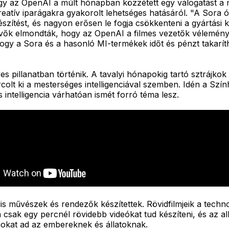
gy az OpenAI a múlt hónapban közzétett egy válogatást a mo
és kreatív iparágakra gyakorolt lehetséges hatásáról. "A Sor
észítést, és nagyon erősen le fogja csökkenteni a gyártási
vevők elmondták, hogy az OpenAI a filmes vezetők vélemény
y a Sora és a hasonló MI-termékek időt és pénzt takaríth
 pillanatban történik. A tavalyi hónapokig tartó sztrájkok
olt ki a mesterséges intelligenciával szemben. Idén a Sz
intelligencia várhatóan ismét forró téma lesz.
lis művészek és rendezők készítettek. Rövidfilmjeik a tech
a csak egy percnél rövidebb videókat tud készíteni, és az 
gokat ad az embereknek és állatoknak.