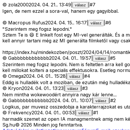
©
zola2000
2024. 04. 21.
.
13:49
|
|
#
7
válasz
Igen, de nem ezzel a sora-val, hanem egy gagyibbal.
©
Macropus Rufus
2024. 04. 15.
.
16:17
|
|
#
6
válasz
"Szerintem meg fogsz lepodni."
Sztem Te is 😄 E linkelt fost egy MI-vel generálták. És a
kell annyir tartani még az MI generálta filmketől vagy csak
https://index.hu/mindekozben/poszt/2024/04/14/romantiku
©
Gabbbbbbbbbbbb
2024. 04. 01.
.
19:57
|
|
#
5
válasz
Szerintem meg fogsz lepodni. Nem is feltetlen arra kell g
kell millokat kolteni a specialis effektusokra. Esetleg norm
©
Omega
2024. 04. 01.
.
15:28
|
|
#
4
válasz
Eddig is hulladék volt a moziban, de ezután még hulladékab
©
Kryon
2024. 04. 01.
.
13:23
|
|
#
3
válasz
Nem mintha wokewoodért annyira nagy kár lenne...
©
Gabbbbbbbbbbbb
2024. 04. 01.
.
10:07
|
|
#
2
válasz
Logikus, par muvesz osszedobja a karakterrajzokat es utan
©
Frekvency
2024. 04. 01.
.
00:53
|
|
#
1
válasz
harmadik szemet az open IA managmentnek amig nem kés
Sg
.hu
©
2026
Minden jog fenntartva.