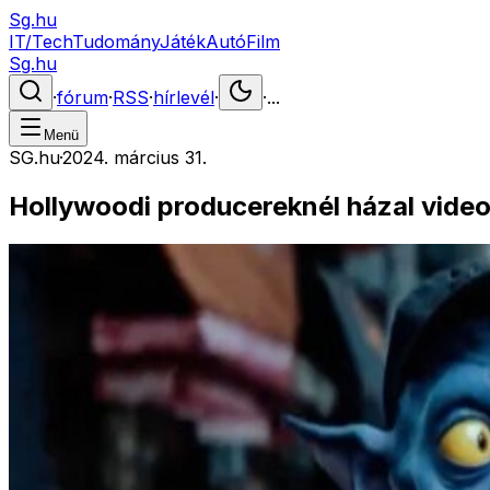
Sg.hu
IT/Tech
Tudomány
Játék
Autó
Film
Sg.hu
·
fórum
·
RSS
·
hírlevél
·
·
...
Menü
SG.hu
·
2024. március 31.
Hollywoodi producereknél házal vide