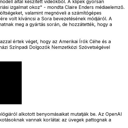
dell által készített videókból. A klipek gyorsan
a óriási izgalmat okoz" - mondta Claire Enders médiaelemző.
 költségeket, valamint megnöveli a számítógépes
ére volt kíváncsi a Sora bevezetésének módjáról. A
atnak meg a gyártás során, de hozzátették, hogy a
 azzal értek véget, hogy az Amerikai Írók Céhe és a
ínházi Színpadi Dolgozók Nemzetközi Szövetségével
nológiáról alkotott benyomásaikat mutatják be. Az OpenAI
alkotásoknak vannak korlátai: az üvegek pattognak a