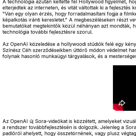
A technológia azután keltette fel Hollywood figyelmét, ho
elterjedtek az interneten, és vitát váltottak ki a fejleszt
"Van egy olyan érzés, hogy forradalmasítani fogja a filmk
képalkotás iránti keresletet." A megbeszéléseken részt 
bemutatókat megtekintők közül néhányan azt mondták, hog
technológia további fejlesztésre szorul.
Az OpenAI közeledése a hollywoodi stúdiók felé egy kényes
Színész Céh szerződéseikben úttörő módon védelmet harc
folynak hasonló munkaügyi tárgyalások, és a mesterséges 
Az OpenAI új Sora-videókat is közzétett, amelyeket vizuá
a rendszer továbbfejlesztésén is dolgozik. Jelenleg a Sor
padlóról ahelyett, hogy összetörnének, vagy plusz végta