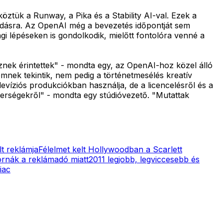
köztük a Runway, a Pika és a Stability AI-val. Ezek a
adásra. Az OpenAI még a bevezetés időpontját sem
sági lépéseken is gondolkodik, mielőtt fontolóra venné a
nek érintettek" - mondta egy, az OpenAI-hoz közel álló
emnek tekintik, nem pedig a történetmesélés kreatív
evíziós produkciókban használja, de a licencelésről és a
erségekről" - mondta egy stúdióvezető. "Mutattak
lt reklámja
Félelmet kelt Hollywoodban a Scarlett
ornák a reklámadó miatt
2011 legjobb, legviccesebb és
iac