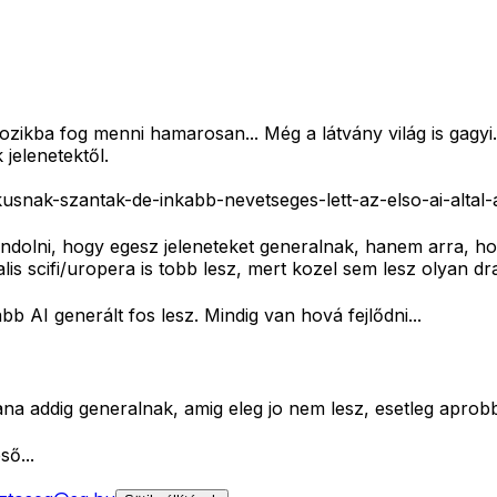
 mozikba fog menni hamarosan... Még a látvány világ is gagy
 jelenetektől.
snak-szantak-de-inkabb-nevetseges-lett-az-elso-ai-altal-a
ondolni, hogy egesz jeleneteket generalnak, hanem arra, ho
alis scifi/uropera is tobb lesz, mert kozel sem lesz olyan dr
b AI generált fos lesz. Mindig van hová fejlődni...
a addig generalnak, amig eleg jo nem lesz, esetleg aprobb 
ő...