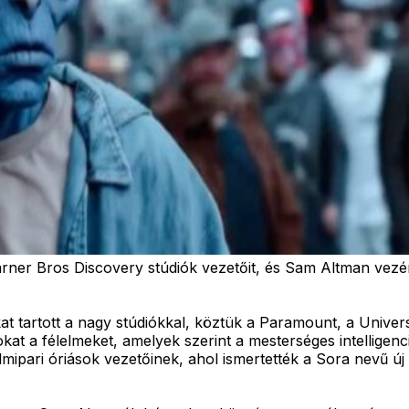
ner Bros Discovery stúdiók vezetőit, és Sam Altman vezér
at tartott a nagy stúdiókkal, köztük a Paramount, a Unive
kat a félelmeket, amelyek szerint a mesterséges intelligenc
ilmipari óriások vezetőinek, ahol ismertették a Sora nevű ú