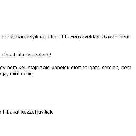
i. Ennél bármelyik cgi film jobb. Fényévekkel. Szóval nem
nimalt-film-elozetese/
gy nem kell majd zold panelek elott forgatni semmit, nem
aga, mint eddig.
hibakat kezzel javitjak.