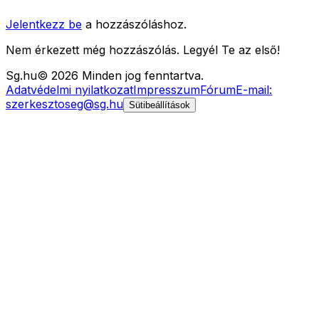
Jelentkezz be
a hozzászóláshoz.
Nem érkezett még hozzászólás. Legyél Te az első!
Sg
.hu
©
2026
Minden jog fenntartva.
Adatvédelmi nyilatkozat
Impresszum
Fórum
E-mail:
szerkesztoseg@sg.hu
Sütibeállítások