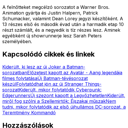
A felnőtteket megcélzó sorozatot a Warner Bros.
Animation gyártja és Justin Halpern, Patrick
Schumacker, valamint Dean Lorey jegyzi készítőként. A
13 részes első és második évad után a harmadik etap 10
részt számlált, és a negyedik is tíz részes lesz. Aminek
egyébként új showrunnerje lesz Sarah Peters
személyében.
Kapcsolódó cikkek és linkek
Kiderült, ki lesz az új Joker a Batman-
sorozatban
Előzetest kapott az Avatár - Aang legendája
filmes folytatása
Új Batman-tévésorozat
készül
Folytatódhat jön az új Stranger Things-
sorozat
Kiderült, mikor folytatódik Cyberpunk:
Edgerunners
Új szezont kapott a Legyőzhetetlen
Kiderült,
miről fog szólni a Szellemirtók: Éjszakai műszak
Nem
tudni, mikor folytatódik az első újhullámos DC-sorozat, a
Teremtmény Kommandó
Hozzászólások