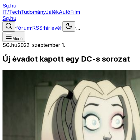
Sg.hu
IT/Tech
Tudomány
Játék
Autó
Film
Sg.hu
·
fórum
·
RSS
·
hírlevél
·
·
...
Menü
SG.hu
·
2022. szeptember 1.
Új évadot kapott egy DC-s sorozat