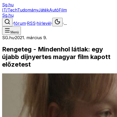
Sg.hu
IT/Tech
Tudomány
Játék
Autó
Film
Sg.hu
·
fórum
·
RSS
·
hírlevél
·
·
...
Menü
SG.hu
·
2021. március 9.
Rengeteg - Mindenhol látlak: egy
újabb díjnyertes magyar film kapott
előzetest