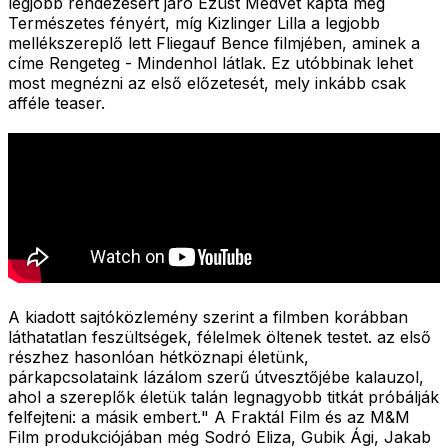
legjobb rendezésért járó Ezüst Medvét kapta meg
Természetes fényért, míg Kizlinger Lilla a legjobb
mellékszereplő lett Fliegauf Bence filmjében, aminek a
címe Rengeteg - Mindenhol látlak. Ez utóbbinak lehet
most megnézni az első előzetesét, mely inkább csak
afféle teaser.
A kiadott sajtóközlemény szerint a filmben
korábban
láthatatlan feszültségek, félelmek öltenek testet. az első
részhez hasonlóan hétköznapi életünk,
párkapcsolataink lázálom szerű útvesztőjébe kalauzol,
ahol a szereplők életük talán legnagyobb titkát próbálják
felfejteni: a másik embert.
" A Fraktál Film és az M&M
Film produkciójában még Sodró Eliza, Gubik Ági, Jakab