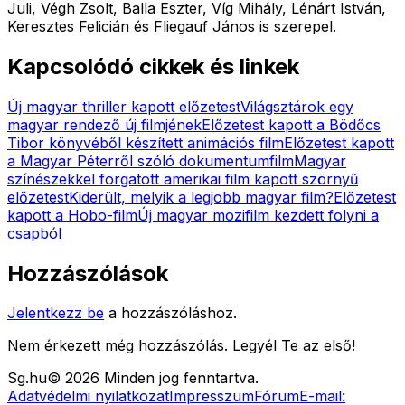
Juli, Végh Zsolt, Balla Eszter, Víg Mihály, Lénárt István,
Keresztes Felicián és Fliegauf János is szerepel.
Kapcsolódó cikkek és linkek
Új magyar thriller kapott előzetest
Világsztárok egy
magyar rendező új filmjének
Előzetest kapott a Bödőcs
Tibor könyvéből készített animációs film
Előzetest kapott
a Magyar Péterről szóló dokumentumfilm
Magyar
színészekkel forgatott amerikai film kapott szörnyű
előzetest
Kiderült, melyik a legjobb magyar film?
Előzetest
kapott a Hobo-film
Új magyar mozifilm kezdett folyni a
csapból
Hozzászólások
Jelentkezz be
a hozzászóláshoz.
Nem érkezett még hozzászólás. Legyél Te az első!
Sg
.hu
©
2026
Minden jog fenntartva.
Adatvédelmi nyilatkozat
Impresszum
Fórum
E-mail: