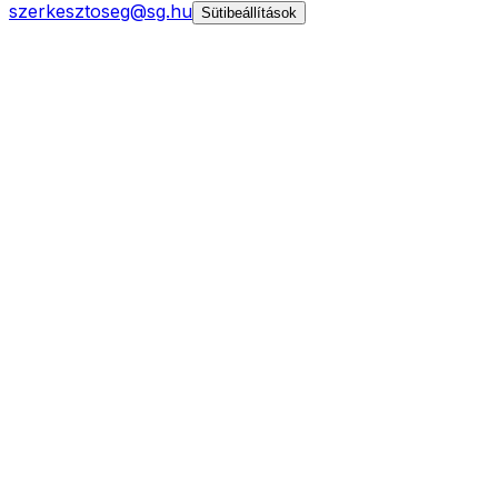
szerkesztoseg@sg.hu
Sütibeállítások