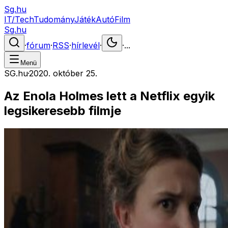
Sg.hu
IT/Tech
Tudomány
Játék
Autó
Film
Sg.hu
·
fórum
·
RSS
·
hírlevél
·
·
...
Menü
SG.hu
·
2020. október 25.
Az Enola Holmes lett a Netflix egyik
legsikeresebb filmje