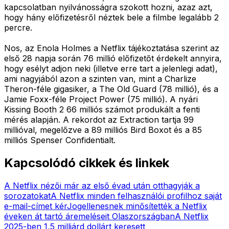
kapcsolatban nyilvánosságra szokott hozni, azaz azt,
hogy hány előfizetésről néztek bele a filmbe legalább 2
percre.
Nos, az Enola Holmes a Netflix tájékoztatása szerint az
első 28 napja során 76 millió előfizetőt érdekelt annyira,
hogy esélyt adjon neki (illetve erre tart a jelenlegi adat),
ami nagyjából azon a szinten van, mint a Charlize
Theron-féle gigasiker, a The Old Guard (78 millió), és a
Jamie Foxx-féle Project Power (75 millió). A nyári
Kissing Booth 2 66 milliós számot produkált a fenti
mérés alapján. A rekordot az Extraction tartja 99
millióval, megelőzve a 89 milliós Bird Boxot és a 85
milliós Spenser Confidentialt.
Kapcsolódó cikkek és linkek
A Netflix nézői már az első évad után otthagyják a
sorozatokat
A Netflix minden felhasználói profilhoz saját
e-mail-címet kér
Jogellenesnek minősítették a Netflix
éveken át tartó áremeléseit Olaszországban
A Netflix
2025-ben 1,5 milliárd dollárt keresett