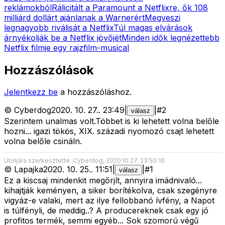
reklámokból
Rálicitált a Paramount a Netflixre, ők 108
milliárd dollárt ajánlanak a Warnerért
Megveszi
legnagyobb riválisát a Netflix
Túl magas elvárások
árnyékolják be a Netflix jövőjét
Minden idők legnézettebb
Netflix filmje egy rajzfilm-musical
Hozzászólások
Jelentkezz be
a hozzászóláshoz.
©
Cyberdog
2020. 10. 27.
.
23:49
|
|
#
2
válasz
Szerintem unalmas volt.Többet is ki lehetett volna belőle
hozni... igazi tökös, XIX. századi nyomozó csajt lehetett
volna belőle csináln.
Utoljára szerkesztette: Cyberdog, 2020.10.27. 23:50:10
©
Lapajka
2020. 10. 25.
.
11:51
|
|
#
1
válasz
Ez a kiscsaj mindenkit megőrjít, annyira imádnivaló...
kihajtják keményen, a siker borítékolva, csak szegényre
vigyáz-e valaki, mert az ilye fellobbanó ívfény, a Napot
is túlfényli, de meddig..? A producereknek csak egy jó
profitos termék, semmi egyéb... Sok szomorú végű