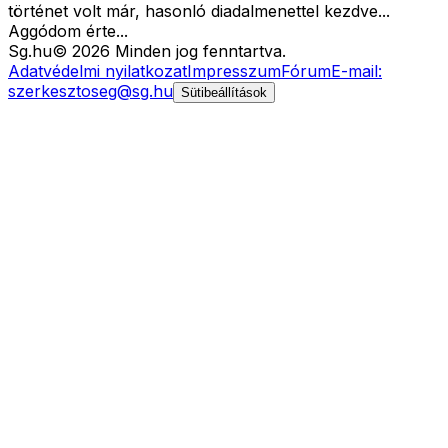
történet volt már, hasonló diadalmenettel kezdve...
Aggódom érte...
Sg
.hu
©
2026
Minden jog fenntartva.
Adatvédelmi nyilatkozat
Impresszum
Fórum
E-mail:
szerkesztoseg@sg.hu
Sütibeállítások