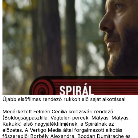
Újabb elsőfilmes rendező rukkolt elő saját alkotással.
Megérkezett Felméri Cecília kolozsvári rendező
(Boldogságpasztilla, Végtelen percek, Mátyás, Mátyás,
Kakukk) első nagyjátékfilmjének, a Spirálnak az
előzetes. A Vertigo Media által forgalmazott alkotás
főszereplői Borbély Alexandra, Bogdan Dumitrache és