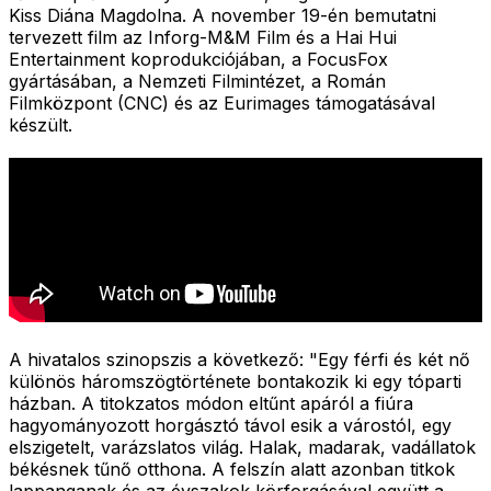
Kiss Diána Magdolna. A november 19-én bemutatni
tervezett film az Inforg-M&M Film és a Hai Hui
Entertainment koprodukciójában, a FocusFox
gyártásában, a Nemzeti Filmintézet, a Román
Filmközpont (CNC) és az Eurimages támogatásával
készült.
A hivatalos szinopszis a következő: "
Egy férfi és két nő
különös háromszögtörténete bontakozik ki egy tóparti
házban. A titokzatos módon eltűnt apáról a fiúra
hagyományozott horgásztó távol esik a várostól, egy
elszigetelt, varázslatos világ. Halak, madarak, vadállatok
békésnek tűnő otthona. A felszín alatt azonban titkok
lappanganak és az évszakok körforgásával együtt a