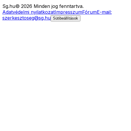
Sg
.hu
©
2026
Minden jog fenntartva.
Adatvédelmi nyilatkozat
Impresszum
Fórum
E-mail:
szerkesztoseg@sg.hu
Sütibeállítások