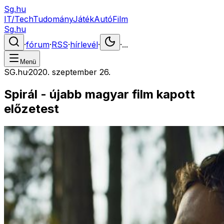
Sg.hu
IT/Tech
Tudomány
Játék
Autó
Film
Sg.hu
·
fórum
·
RSS
·
hírlevél
·
·
...
Menü
SG.hu
·
2020. szeptember 26.
Spirál - újabb magyar film kapott
előzetest