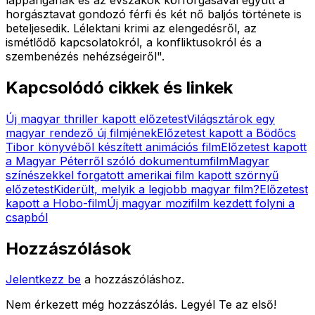
horgásztavat gondozó férfi és két nő baljós története is
beteljesedik. Lélektani krimi az elengedésről, az
ismétlődő kapcsolatokról, a konfliktusokról és a
szembenézés nehézségeiről
".
Kapcsolódó cikkek és linkek
Új magyar thriller kapott előzetest
Világsztárok egy
magyar rendező új filmjének
Előzetest kapott a Bödőcs
Tibor könyvéből készített animációs film
Előzetest kapott
a Magyar Péterről szóló dokumentumfilm
Magyar
színészekkel forgatott amerikai film kapott szörnyű
előzetest
Kiderült, melyik a legjobb magyar film?
Előzetest
kapott a Hobo-film
Új magyar mozifilm kezdett folyni a
csapból
Hozzászólások
Jelentkezz be
a hozzászóláshoz.
Nem érkezett még hozzászólás. Legyél Te az első!