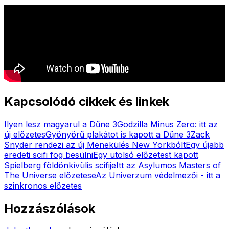
Kapcsolódó cikkek és linkek
Ilyen lesz magyarul a Dűne 3
Godzilla Minus Zero: itt az
új előzetes
Gyönyörű plakátot is kapott a Dűne 3
Zack
Snyder rendezi az új Menekülés New Yorkbólt
Egy újabb
eredeti scifi fog besülni
Egy utolsó előzetest kapott
Spielberg földönkívülis scifije
Itt az Asylumos Masters of
The Universe előzetese
Az Univerzum védelmezői - itt a
szinkronos előzetes
Hozzászólások