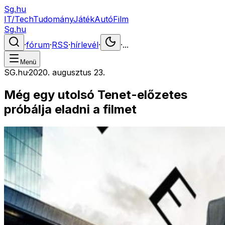
Sg.hu
IT/Tech
Tudomány
Játék
Autó
Film
Sg.hu
·
fórum
·
RSS
·
hírlevél
·
·
...
Menü
SG.hu
·
2020. augusztus 23.
Még egy utolsó Tenet-előzetes
próbálja eladni a filmet