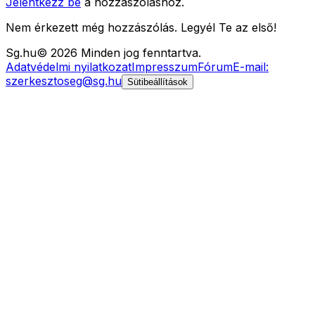
Jelentkezz be
a hozzászóláshoz.
Nem érkezett még hozzászólás. Legyél Te az első!
Sg
.hu
©
2026
Minden jog fenntartva.
Adatvédelmi nyilatkozat
Impresszum
Fórum
E-mail:
szerkesztoseg@sg.hu
Sütibeállítások