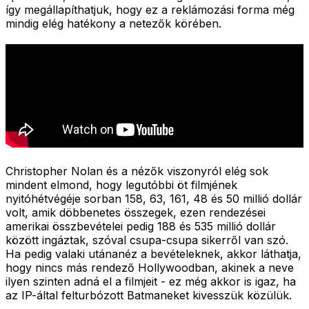
így megállapíthatjuk, hogy ez a reklámozási forma még
mindig elég hatékony a netezők körében.
Christopher Nolan és a nézők viszonyról elég sok
mindent elmond, hogy legutóbbi öt filmjének
nyitóhétvégéje sorban 158, 63, 161, 48 és 50 millió dollár
volt, amik döbbenetes összegek, ezen rendezései
amerikai összbevételei pedig 188 és 535 millió dollár
között ingáztak, szóval csupa-csupa sikerről van szó.
Ha pedig valaki utánanéz a bevételeknek, akkor láthatja,
hogy nincs más rendező Hollywoodban, akinek a neve
ilyen szinten adná el a filmjeit - ez még akkor is igaz, ha
az IP-által felturbózott Batmaneket kivesszük közülük.