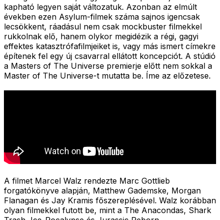
kapható legyen saját változatuk. Azonban az elmúlt
években ezen Asylum-filmek száma sajnos igencsak
lecsökkent, ráadásul nem csak mockbuster filmekkel
rukkolnak elő, hanem olykor megidézik a régi, gagyi
effektes katasztrófafilmjeiket is, vagy más ismert címekre
építenek fel egy új csavarral ellátott koncepciót. A stúdió
a Masters of The Universe premierje előtt nem sokkal a
Master of The Universe-t mutatta be. Íme az előzetese.
A filmet Marcel Walz rendezte Marc Gottlieb
forgatókönyve alapján, Matthew Gademske, Morgan
Flanagan és Jay Kramis főszereplésével. Walz korábban
olyan filmekkel futott be, mint a The Anacondas, Shark
Trash, Ice-Pocalypse és Jurassic Reborn.