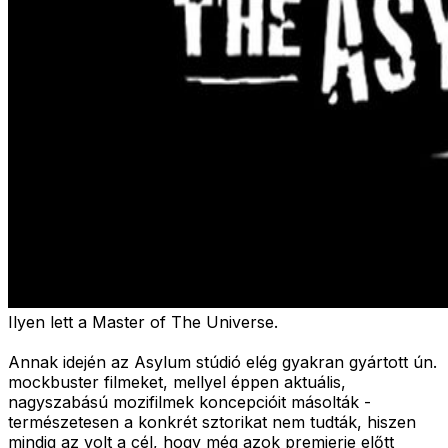
Ilyen lett a Master of The Universe.
Annak idején az Asylum stúdió elég gyakran gyártott ún.
mockbuster filmeket, mellyel éppen aktuális,
nagyszabású mozifilmek koncepcióit másolták -
természetesen a konkrét sztorikat nem tudták, hiszen
mindig az volt a cél, hogy még azok premierje előtt