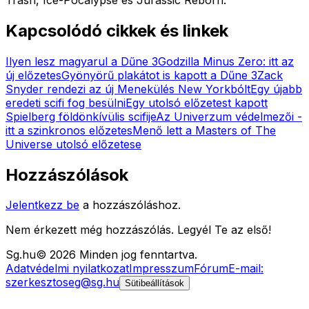
Kapcsolódó cikkek és linkek
Ilyen lesz magyarul a Dűne 3
Godzilla Minus Zero: itt az
új előzetes
Gyönyörű plakátot is kapott a Dűne 3
Zack
Snyder rendezi az új Menekülés New Yorkbólt
Egy újabb
eredeti scifi fog besülni
Egy utolsó előzetest kapott
Spielberg földönkívülis scifije
Az Univerzum védelmezői -
itt a szinkronos előzetes
Menő lett a Masters of The
Universe utolsó előzetese
Hozzászólások
Jelentkezz be
a hozzászóláshoz.
Nem érkezett még hozzászólás. Legyél Te az első!
Sg
.hu
©
2026
Minden jog fenntartva.
Adatvédelmi nyilatkozat
Impresszum
Fórum
E-mail:
szerkesztoseg@sg.hu
Sütibeállítások