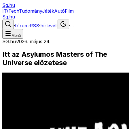
Sg.hu
IT/Tech
Tudomány
Játék
Autó
Film
Sg.hu
·
fórum
·
RSS
·
hírlevél
·
·
...
Menü
SG.hu
·
2026. május 24.
Itt az Asylumos Masters of The
Universe előzetese