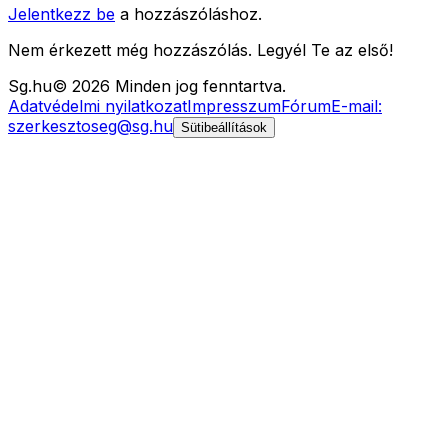
Jelentkezz be
a hozzászóláshoz.
Nem érkezett még hozzászólás. Legyél Te az első!
Sg
.hu
©
2026
Minden jog fenntartva.
Adatvédelmi nyilatkozat
Impresszum
Fórum
E-mail:
szerkesztoseg@sg.hu
Sütibeállítások