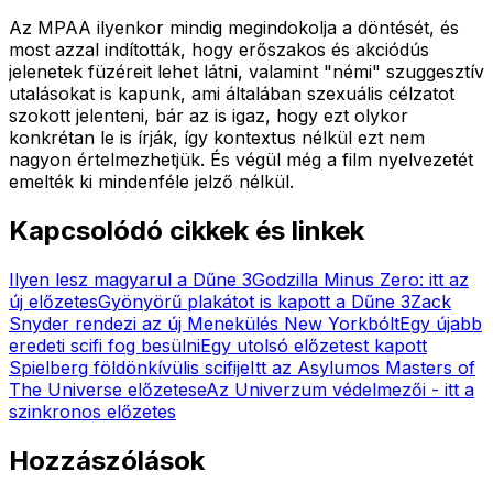
Az MPAA ilyenkor mindig megindokolja a döntését, és
most azzal indították, hogy erőszakos és akciódús
jelenetek füzéreit lehet látni, valamint "némi" szuggesztív
utalásokat is kapunk, ami általában szexuális célzatot
szokott jelenteni, bár az is igaz, hogy ezt olykor
konkrétan le is írják, így kontextus nélkül ezt nem
nagyon értelmezhetjük. És végül még a film nyelvezetét
emelték ki mindenféle jelző nélkül.
Kapcsolódó cikkek és linkek
Ilyen lesz magyarul a Dűne 3
Godzilla Minus Zero: itt az
új előzetes
Gyönyörű plakátot is kapott a Dűne 3
Zack
Snyder rendezi az új Menekülés New Yorkbólt
Egy újabb
eredeti scifi fog besülni
Egy utolsó előzetest kapott
Spielberg földönkívülis scifije
Itt az Asylumos Masters of
The Universe előzetese
Az Univerzum védelmezői - itt a
szinkronos előzetes
Hozzászólások