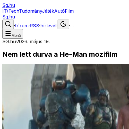
Sg.hu
IT/Tech
Tudomány
Játék
Autó
Film
Sg.hu
·
fórum
·
RSS
·
hírlevél
·
·
...
Menü
SG.hu
·
2026. május 19.
Nem lett durva a He-Man mozifilm