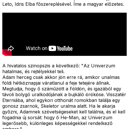
Leto, Idris Elba főszereplésével. Íme a magyar előzetes.
A hivatalos szinopszis a következő: "
Az Univerzum
hatalmas, és rejtélyekkel teli.
Adam herceg csak akkor jön erre rá, amikor unalmas
földi hétköznapjai váratlanul a feje tetejére állnak.
Megtudja, hogy ő száműzött a Földön, és igazából egy
távoli bolygó uralkodójának a bujkáló örököse. Visszatér
Eterniába, ahol egykori otthonát romokban találja egy
gonosz zsarnok, Skeletor uralma alatt. Ha le akarja
győzni, Adamnek szövetségeseket kell találnia, és el kell
fogadnia új sorsát: hogy ő He-Man, az Univerzum
legerősebb, különleges képességekkel rendelkező
embere."