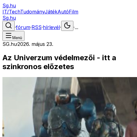
Sg.hu
IT/Tech
Tudomány
Játék
Autó
Film
Sg.hu
·
fórum
·
RSS
·
hírlevél
·
·
...
Menü
SG.hu
·
2026. május 23.
Az Univerzum védelmezői - itt a
szinkronos előzetes