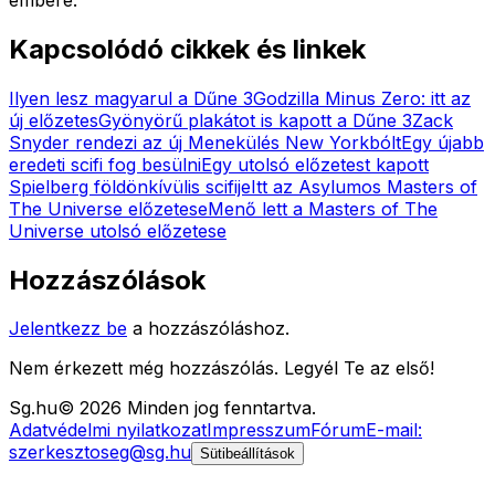
Kapcsolódó cikkek és linkek
Ilyen lesz magyarul a Dűne 3
Godzilla Minus Zero: itt az
új előzetes
Gyönyörű plakátot is kapott a Dűne 3
Zack
Snyder rendezi az új Menekülés New Yorkbólt
Egy újabb
eredeti scifi fog besülni
Egy utolsó előzetest kapott
Spielberg földönkívülis scifije
Itt az Asylumos Masters of
The Universe előzetese
Menő lett a Masters of The
Universe utolsó előzetese
Hozzászólások
Jelentkezz be
a hozzászóláshoz.
Nem érkezett még hozzászólás. Legyél Te az első!
Sg
.hu
©
2026
Minden jog fenntartva.
Adatvédelmi nyilatkozat
Impresszum
Fórum
E-mail:
szerkesztoseg@sg.hu
Sütibeállítások