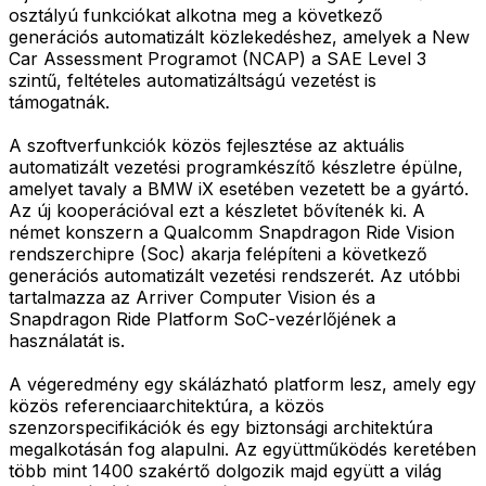
osztályú funkciókat alkotna meg a következő
generációs automatizált közlekedéshez, amelyek a New
Car Assessment Programot (NCAP) a SAE Level 3
szintű, feltételes automatizáltságú vezetést is
támogatnák.
A szoftverfunkciók közös fejlesztése az aktuális
automatizált vezetési programkészítő készletre épülne,
amelyet tavaly a BMW iX esetében vezetett be a gyártó.
Az új kooperációval ezt a készletet bővítenék ki. A
német konszern a Qualcomm Snapdragon Ride Vision
rendszerchipre (Soc) akarja felépíteni a következő
generációs automatizált vezetési rendszerét. Az utóbbi
tartalmazza az Arriver Computer Vision és a
Snapdragon Ride Platform SoC-vezérlőjének a
használatát is.
A végeredmény egy skálázható platform lesz, amely egy
közös referenciaarchitektúra, a közös
szenzorspecifikációk és egy biztonsági architektúra
megalkotásán fog alapulni. Az együttműködés keretében
több mint 1400 szakértő dolgozik majd együtt a világ