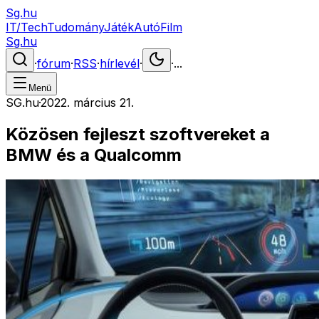
Sg.hu
IT/Tech
Tudomány
Játék
Autó
Film
Sg.hu
·
fórum
·
RSS
·
hírlevél
·
·
...
Menü
SG.hu
·
2022. március 21.
Közösen fejleszt szoftvereket a
BMW és a Qualcomm