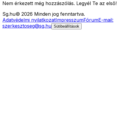
Nem érkezett még hozzászólás. Legyél Te az első!
Sg
.hu
©
2026
Minden jog fenntartva.
Adatvédelmi nyilatkozat
Impresszum
Fórum
E-mail:
szerkesztoseg@sg.hu
Sütibeállítások