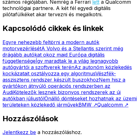
számos régiójában. Nemrég a Ferrari
lett
a Qualcomm
technológiai partnere. A két fél egyedi digitális
pilótafülkéket akar tervezni és megalkotni.
Kapcsolódó cikkek és linkek
Egyre nehezebb feltörni a modern autók
motorvezérlését
A Volvo és a Stellantis szerint még
drágább autókat okoz majd Európa digitális
függetlensége
Így maradtak le a világ legnagyobb
autógyártói a szoftverek terén
Az autonóm közlekedés
kockázatait osztályozza egy algoritmus
Vészfék-
asszisztens rendszer készült buszokhoz
Nem hisz a
gyártókon átnyúló operációs rendszerben az
Audi
Kötelezők lesznek bizonyos rendszerek az új
autókban júliustól
Önálló döntéseket hozhatnak az üzemi
területeken közlekedő járművek
BMW
↗
Qualcomm
↗
Hozzászólások
Jelentkezz be
a hozzászóláshoz.