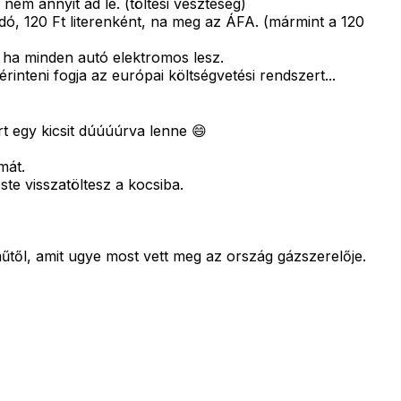
nem annyit ad le. (töltési veszteség)
dó, 120 Ft literenként, na meg az ÁFA. (mármint a 120
, ha minden autó elektromos lesz.
nteni fogja az európai költségvetési rendszert...
t egy kicsit dúúúúrva lenne 😄
mát.
te visszatöltesz a kocsiba.
től, amit ugye most vett meg az ország gázszerelője.