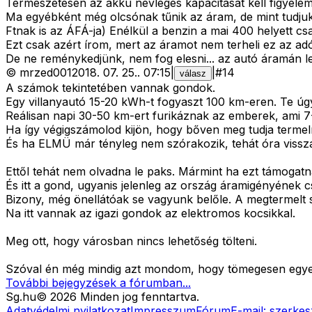
Természetesen az akku névleges kapacitását kell figyelembe
Ma egyébként még olcsónak tűnik az áram, de mint tudjuk a
Ftnak is az ÁFÁ-ja) Enélkül a benzin a mai 400 helyett cs
Ezt csak azért írom, mert az áramot nem terheli ez az adó
De ne reménykedjünk, nem fog elesni... az autó áramán les
©
mrzed001
2018. 07. 25.
.
07:15
|
|
#
14
válasz
A számok tekintetében vannak gondok.
Egy villanyautó 15-20 kWh-t fogyaszt 100 km-eren. Te úg
Reálisan napi 30-50 km-ert furikáznak az emberek, ami 
Ha így végigszámolod kijön, hogy bőven meg tudja termeln
És ha ELMÜ már tényleg nem szórakozik, tehát óra visszaf
Ettől tehát nem olvadna le paks. Mármint ha ezt támogatn
És itt a gond, ugyanis jelenleg az ország áramigényének 
Bizony, még önellátóak se vagyunk belőle. A megtermelt 
Na itt vannak az igazi gondok az elektromos kocsikkal.
Meg ott, hogy városban nincs lehetőség tölteni.
Szóval én még mindig azt mondom, hogy tömegesen egyedü
További bejegyzések a fórumban...
Sg
.hu
©
2026
Minden jog fenntartva.
Adatvédelmi nyilatkozat
Impresszum
Fórum
E-mail:
szerkes