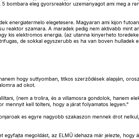
b. 5 bombara eleg gyorsreaktor uzemanyagot ami meg a ren
adek energiatermelo elegetesere. Magyaran ami kijon futoan
u reaktor szamara. A maradek pedig nem aktivabb mint ami 
 egy kis elektromos energia. (az utanna kinyerheto torede
rifugas, de sokkal egyszerubb es ha van boven hulladek e
hanem hogy suttyomban, titkos szerződések alapján, orosz
alomra ad okot.
llítani, (nem a trolira, és a villamosra gondolok, hanem e
 mennyit kell tölteni, hogy a járat folyamatos legyen."
lik onjaroak es egyre nagyobb szakaszon mennek drot nelkul
het egyfajta megoldást, az ELMŰ idehaza már jelezte, hogy ál