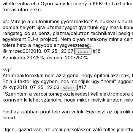
vitette volna el a Gyurcsany kormany a KFKI-bol azt a k
forras utan nezni.
ps: Mire jo a plutoniumos gyorsreaktor? A nuklearis hull
bomba helyett ujra uzemanyagot gyartunk egy masik tipus
rengeteg ido es penz, plazma/calutron technikaval pedig
egyebkent EU-s project). Nem olyan hatekony mint a cent
toleralhato a nagyobb anyagveszteseg.
©
mrzed001
2018. 07. 25.
.
23:07
|
|
#
18
válasz
Az inkább 20-25%, és nem 200-250%
kvp:
Atomreaktorokkal nem az a gond, hogy építeni akarnak, 
Ez a 3 faktor így egyben, nos mondjuk úgy "némi" aggod
©
kvp
2018. 07. 25.
.
22:03
|
|
#
17
válasz
"Szerintem a városi tömegközlekedést kell elektromosra á
könnyen ki lehet számolni, hogy mikor melyik járaton mikor
Pest az ujabban pont tele van veluk. Egyreszt az uj tro
hibrid.
"Igen, igazad van, az utcai parkoláskor való töltés jelent