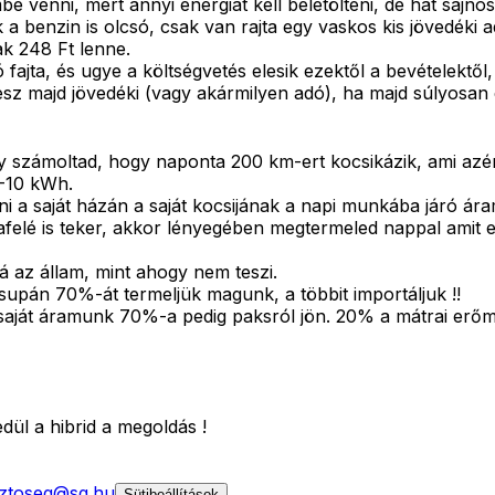
 venni, mert annyi energiát kell beletölteni, de hát sajnos 
 benzin is olcsó, csak van rajta egy vaskos kis jövedéki a
ak 248 Ft lenne.
 fajta, és ugye a költségvetés elesik ezektől a bevételektől
z majd jövedéki (vagy akármilyen adó), ha majd súlyosan éri
y számoltad, hogy naponta 200 km-ert kocsikázik, ami azér
7-10 kWh.
i a saját házán a saját kocsijának a napi munkába járó ára
elé is teker, akkor lényegében megtermeled nappal amit es
á az állam, mint ahogy nem teszi.
csupán 70%-át termeljük magunk, a többit importáljuk !!
saját áramunk 70%-a pedig paksról jön. 20% a mátrai erőmű
l a hibrid a megoldás !
ztoseg@sg.hu
Sütibeállítások