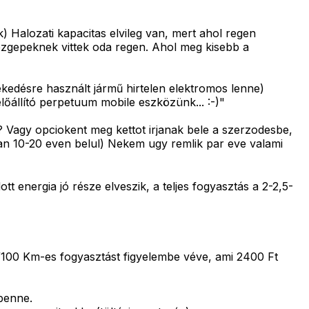
 Halozati kapacitas elvileg van, mert ahol regen
ehezgepeknek vittek oda regen. Ahol meg kisebb a
kedésre használt jármű hirtelen elektromos lenne)
állító perpetuum mobile eszközünk... :-)"
 Vagy opciokent meg kettot irjanak bele a szerzodesbe,
an 10-20 even belul) Nekem ugy remlik par eve valami
 energia jó része elveszik, a teljes fogyasztás a 2-2,5-
100 Km-es fogyasztást figyelembe véve, ami 2400 Ft
 benne.