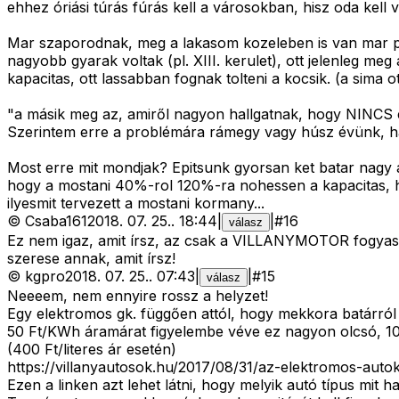
ehhez óriási túrás fúrás kell a városokban, hisz oda kell 
Mar szaporodnak, meg a lakasom kozeleben is van mar par 
nagyobb gyarak voltak (pl. XIII. kerulet), ott jelenleg m
kapacitas, ott lassabban fognak tolteni a kocsik. (a sima ott
"a másik meg az, amiről nagyon hallgatnak, hogy NINCS e
Szerintem erre a problémára rámegy vagy húsz évünk, hac
Most erre mit mondjak? Epitsunk gyorsan ket batar nagy 
hogy a mostani 40%-rol 120%-ra nohessen a kapacitas, ha
ilyesmit tervezett a mostani kormany...
©
Csaba161
2018. 07. 25.
.
18:44
|
|
#
16
válasz
Ez nem igaz, amit írsz, az csak a VILLANYMOTOR fogyasztá
szerese annak, amit írsz!
©
kgpro
2018. 07. 25.
.
07:43
|
|
#
15
válasz
Neeeem, nem ennyire rossz a helyzet!
Egy elektromos gk. függően attól, hogy mekkora batárró
50 Ft/KWh áramárat figyelembe véve ez nagyon olcsó, 10
(400 Ft/literes ár esetén)
https://villanyautosok.hu/2017/08/31/az-elektromos-auto
Ezen a linken azt lehet látni, hogy melyik autó típus mit