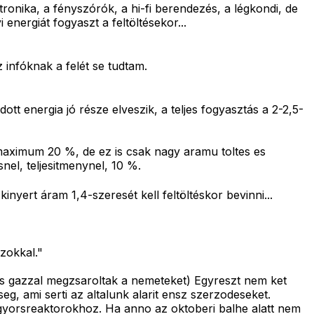
ronika, a fényszórók, a hi-fi berendezés, a légkondi, de
nergiát fogyaszt a feltöltésekor...
 infóknak a felét se tudtam.
t energia jó része elveszik, a teljes fogyasztás a 2-2,5-
, maximum 20 %, de ez is csak nagy aramu toltes es
nel, teljesitmenynel, 10 %.
ert áram 1,4-szeresét kell feltöltéskor bevinni...
zokkal."
es gazzal megzsaroltak a nemeteket) Egyreszt nem ket
g, ami serti az altalunk alarit ensz szerzodeseket.
gyorsreaktorokhoz. Ha anno az oktoberi balhe alatt nem