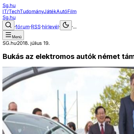
Sg.hu
IT/Tech
Tudomány
Játék
Autó
Film
Sg.hu
·
fórum
·
RSS
·
hírlevél
·
·
...
Menü
SG.hu
·
2018. július 19.
Bukás az elektromos autók német tá