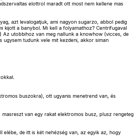
dszervaltas elottrol maradt ott most nem kellene mas
yag, azt levalogatjuk, ami nagyon sugarzo, abbol pedig
kijott a banybol. Mi kell a folyamathoz? Centrifugaval
ke) Az utobbihoz van meg nallunk a knowhow (vicces, de
s ugysem tudunk vele mit kezdeni, akkor siman
okkal.
lektromos buszokra), ott ugyanis menetrend van, és
, masreszt van egy rakat elektromos busz, plusz rengeteg
l elébe, de itt is két nehézség van, az egyik az, hogy