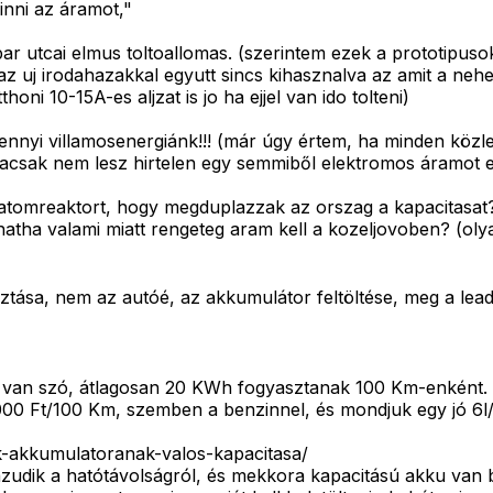
vinni az áramot,"
utcai elmus toltoallomas. (szerintem ezek a prototipusok)
eg az uj irodahazakkal egyutt sincs kihasznalva az amit a n
honi 10-15A-es aljzat is jo ha ejjel van ido tolteni)
nnyi villamosenergiánk!!! (már úgy értem, ha minden közle
sak nem lesz hirtelen egy semmiből elektromos áramot elő
atomreaktort, hogy megduplazzak az orszag a kapacitasat?
tha valami miatt rengeteg aram kell a kozeljovoben? (oly
sa, nem az autóé, az akkumulátor feltöltése, meg a leadott
l van szó, átlagosan 20 KWh fogyasztanak 100 Km-enként.
00 Ft/100 Km, szemben a benzinnel, és mondjuk egy jó 6l/
k-akkumulatoranak-valos-kapacitasa/
 hazudik a hatótávolságról, és mekkora kapacitású akku van