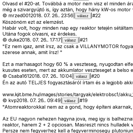
Olvasd el #20-at. Továbbá a motor nem visz el minden ára
még a szivargyújtó is, így aztán, hogy hány kW-os motor 
©
mrzed001
2018. 07. 26.
.
23:56
|
|
#
22
válasz
Köszönöm ezt az elemzést.
Habár volt, hogy minden nap egy reaktor tetején sétáltam
Utána fogok olvasni, ez érdekes.
©
duke
2018. 07. 26.
.
17:17
|
|
#
21
válasz
"Ez nem igaz, amit írsz, az csak a VILLANYMOTOR fogyaszt
szerese annak, amit írsz! "
Ezt a marhasagot hogy 60 % a veszteseg, nyugodtan elfele
kusutes eseten, mert az akkumlator veszteseget a belso el
©
Csaba161
2018. 07. 26.
.
10:04
|
|
#
20
válasz
Én az autó TELJES fogyasztásáról írtam és a legjobb akku
www.kjit.bme.hu/images/stories/targyak/elektrobsc1/akku_
©
kvp
2018. 07. 26.
.
09:49
|
|
#
19
válasz
"Atomreaktorokkal nem az a gond, hogy építeni akarnak,
Az EU nagyon nehezen hagyna jova, meg igy is balheznak
reaktor, hanem 2 + 2 opciosan. Masreszt nincs hulladek vi
Persze nem fegyverhez kell a fegyverminosegu plutonium,