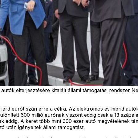
utók elterjesztésére kitalált állami támogatási rendszer 
iárd eurót szán erre a célra. Az elektromos és hibrid autók
ülönített 600 millió eurónak viszont eddig csak a 13 százalék
ottak eddig. A keret több mint 300 ezer autó megvételének 
tó után igényeltek állami támogatást.