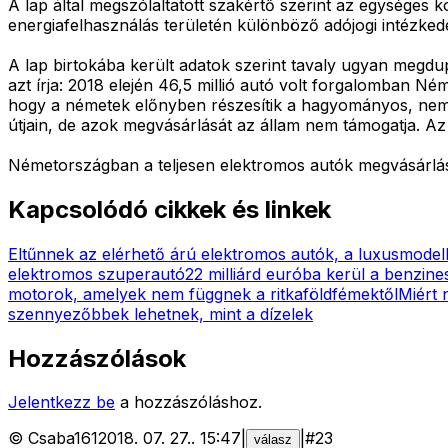
A lap által megszólaltatott szakértő szerint az egysége
energiafelhasználás területén különböző adójogi intézke
A lap birtokába került adatok szerint tavaly ugyan megdu
azt írja: 2018 elején 46,5 millió autó volt forgalomban Né
hogy a németek előnyben részesítik a hagyományos, nem k
útjain, de azok megvásárlását az állam nem támogatja. Az
Németországban a teljesen elektromos autók megvásárlásá
Kapcsolódó cikkek és linkek
Eltűnnek az elérhető árú elektromos autók, a luxusmodell
elektromos szuperautó
22 milliárd euróba kerül a benzines
motorok, amelyek nem függnek a ritkaföldfémektől
Miért 
szennyezőbbek lehetnek, mint a dízelek
Hozzászólások
Jelentkezz be
a hozzászóláshoz.
©
Csaba161
2018. 07. 27.
.
15:47
|
|
#
23
válasz