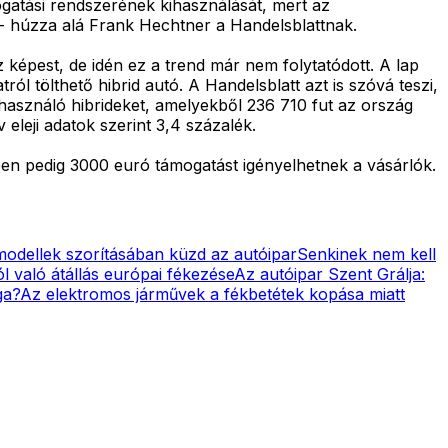
gatási rendszerének kihasználását, mert az
 - húzza alá Frank Hechtner a Handelsblattnak.
képest, de idén ez a trend már nem folytatódott. A lap
l tölthető hibrid autó. A Handelsblatt azt is szóvá teszi,
asználó hibrideket, amelyekből 236 710 fut az ország
eleji adatok szerint 3,4 százalék.
en pedig 3000 euró támogatást igényelhetnek a vásárlók.
odellek szorításában küzd az autóipar
Senkinek nem kell
l való átállás európai fékezése
Az autóipar Szent Grálja:
ga?
Az elektromos járművek a fékbetétek kopása miatt