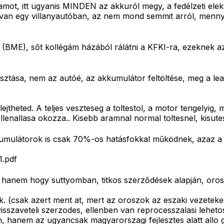
mot, itt ugyanis MINDEN az akkuról megy, a fedélzeti elekt
van egy villanyautóban, az nem mond semmit arról, mennyi e
 (BME), sőt kollégám házából rálátni a KFKI-ra, ezeknek az
ása, nem az autóé, az akkumulátor feltöltése, meg a leadot
jtheted. A teljes veszteseg a toltestol, a motor tengelyig
lenallasa okozza.. Kisebb aramnal normal toltesnel, kisutes
mulátorok is csak 70%-os hatásfokkal működnek, azaz a kiny
1.pdf
 hanem hogy suttyomban, titkos szerződések alapján, oros
. (csak azert ment at, mert az oroszok az eszaki vezetek
sszaveteli szerzodes, ellenben van reprocesszalasi lehetose
 hanem az ugyancsak magyarorszagi fejlesztes alatt allo 