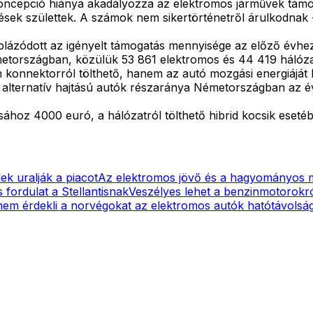
s koncepció hiánya akadályozza az elektromos járművek támo
dések születtek. A számok nem sikertörténetről árulkodnak
plázódott az igényelt támogatás mennyisége az előző évhez 
metországban, közülük 53 861 elektromos és 44 419 hálózatró
onnektorról tölthető, hanem az autó mozgási energiáját h
 alternatív hajtású autók részaránya Németországban az év 
hoz 4000 euró, a hálózatról tölthető hibrid kocsik esetéb
ek uralják a piacot
Az elektromos jövő és a hagyományos m
 fordulat a Stellantisnak
Veszélyes lehet a benzinmotorokró
nem érdekli a norvégokat az elektromos autók hatótávolsá