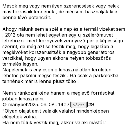
Mások meg vagy nem ilyen szerencsések vagy nekik
más forrásaik lennének , de mégsem használják ki a
benne lévő potenciált.
Ahogy nálunk sem a szél a nap és a termál vizeket sem
, 2012 ota nem lehet egyetlen egy uj szélerőmuvet
létrehozni, mert környezetszennyező pár joképességu
szerint, de még azt se teszik meg, hogy legalább a
meglévőket korszerüsitsék a nagyobb generátoros
verzikkal, hogy ugyan akkora helyen többszörös
termelés legyen.
Napelemek is egy csomo kihasználatlan területen
lehetne pakolni mégse teszik . Ha csak a parkolokba
tennének már is lenne plusz töltö .
Nem siránkozni kéne hanem a meglévő forrásokat
jobban kihasználni.
©
manypet
2025. 06. 08.
.
14:17
|
|
#
9
válasz
"Olyan olajat amit valakik valahol mindenképpen
elégettek volna.
Ha nem tőlük veszik meg, akkor valaki mástól."