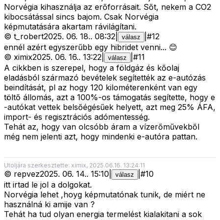
Norvégia kihasználja az erőforrásait. Sőt, nekem a CO2
kibocsátással sincs bajom. Csak Norvégia
képmutatására akartam rávilágítani.
©
t_robert
2025. 06. 18.
.
08:32
|
|
#
12
válasz
ennél azért egyszerűbb egy hibridet venni... 😊
©
ximix
2025. 06. 16.
.
13:22
|
|
#
11
válasz
A cikkben is szerepel, hogy a földgáz és kőolaj
eladásból származó bevételek segítették az e-autózás
beindítását, pl az hogy 120 kilométerenként van egy
töltő állomás, azt a 100%-os támogatás segítette, hogy e
-autókat vettek belsőégésűek helyett, azt meg 25% ÁFA,
import- és regisztrációs adómentesség.
Tehát az, hogy van olcsóbb áram a vízerőművekből
még nem jelenti azt, hogy mindenki e-autóra pattan.
Utoljára szerkesztette: ximix, 2025.06.16. 13:24:11
©
repvez
2025. 06. 14.
.
15:10
|
|
#
10
válasz
itt irtad le jol a dolgokat.
Norvégia lehet ,hoyg képmutatónak tunik, de miért ne
használná ki amije van ?
Tehát ha tud olyan energia termelést kialakitani a sok