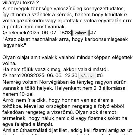
villanyautókra ?
A norvégok többsége valószínűleg környezettudatos,
így itt nem a szándék a kérdés, hanem hogy kitudták e
volna gazdálkodni vagy eljutottak e volna egyáltalán erre
a pontra ahol most vannak .
©
felemelõ
2025. 06. 07.
.
18:13
|
|
#
7
válasz
"Azaz olajat használnak arra, hogy karbonsemlegesek
legyenek."
Olyan olajat amit valakik valahol mindenképpen elégettek
volna.
Ha nem tőlük veszik meg, akkor valaki mástól.
©
harmi2009
2025. 06. 06.
.
23:30
|
|
#
6
válasz
Nemrég voltam Norvégiában és tényleg nagyon sűrűn
vannak a töltő helyek. Helyenként nem 2-3 állomással
hanem 10-zel.
Arról nem ír a cikk, hogy honnan van az áram a
töltőkbe. Mevel az orszégban rengeteg a folyó ebből
fakadóan rengeteg a vízerőmű. Olyan sok áramot
termelnek, hogy náluk nem ciki vagy fizetnek sokat ha
égve felejted a lámpát.
Ami az úthasználati díjat illeti, addig kell fizetni amig az út