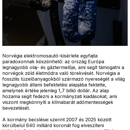
Norvégia elektromosautó-kísérlete egyfajta
paradoxonnak köszönhető: az ország Európa
legnagyobb olaj- és gáztermelője, ami segít támogatni a
norvégok zöld életmódra való törekvését. Norvégia a
fosszilis tüzelőanyagokból származó nyereségét a világ
legnagyobb állami befektetési alapjába fektette,
amelynek értéke jelenleg 1,7 billió dollár. Az alap
hozama segít fedezni a kormányzati kiadásokat, ami
viszont megkönnyíti a klímabarát adómentességek
bevezetését.
A kormány becslései szerint 2007 és 2025 között
körülbelül 640 milliárd koronát fog elveszíteni