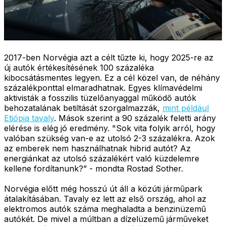
2017-ben Norvégia azt a célt tűzte ki, hogy 2025-re az
új autók értékesítésének 100 százaléka
kibocsátásmentes legyen. Ez a cél közel van, de néhány
százalékponttal elmaradhatnak. Egyes klímavédelmi
aktivisták a fosszilis tüzelőanyaggal működő autók
behozatalának betiltását szorgalmazzák,
mint például
Etiópia tavaly
. Mások szerint a 90 százalék feletti arány
elérése is elég jó eredmény. "Sok vita folyik arról, hogy
valóban szükség van-e az utolsó 2-3 százalékra. Azok
az emberek nem használhatnak hibrid autót? Az
energiánkat az utolsó százalékért való küzdelemre
kellene fordítanunk?” - mondta Rostad Sother.
Norvégia előtt még hosszú út áll a közúti járműpark
átalakításában. Tavaly ez lett az első ország, ahol az
elektromos autók száma meghaladta a benzinüzemű
autókét. De mivel a múltban a dízelüzemű járműveket