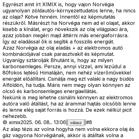
Egyrészt amit írt XIMIX is, hogy vajon Norvégia
ugyanolyan zöldautós-környezettudatos lenne, ha nincs
az olaja? Kötve hinném. Innentől ez képmutatás
részükről. Másrészt ha Norvégia nem ad el olajat, akkor
kisebb a kínálat, ergo növekszik az olaj világpiaci ára,
azaz jobban megéri majd áttérni más energiaforrásra.
Így az eladással ők is segítik a fosszilis energiát.
Azaz Norvégia az olaj eladás + az elektromos autó
kombinációjával csak parasztvakít és képmutat.
Ugyanígy sztárolják Bhutánt is, hogy az milyen
karbonsemleges. Persze, annyi vízzel, ami lezúdul a
80fokos lejtésű Himaláján, nem nehéz vízerőművekkel
energiát előállítani. Csinálja meg ezt valaki a nagy büdös
Alföldön, ha tudja. Máris nem megy olyan könnyen az
olcsó és karbonsemleges energiaellátás.
Nekünk is meg lehetne csinálni könnyen az elektromos
autóra való átállást, ha az árammal hajtás olcsóbb lenne
és lenne elég saját forrás is hozzá. De ezek nélkül picit
nehezebb.
©
ximix
2025. 06. 08.
.
13:06
|
|
#
8
válasz
Az alap tézis az volna hogyha nem volna ekkora olaj és
gáz vagyona Norvégiának, akkor is átálltak volna a