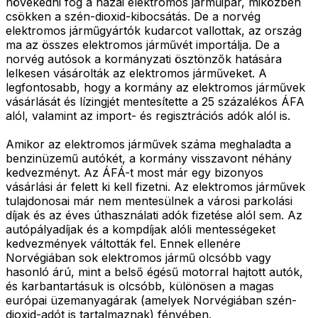
növekedni fog a hazai elektromos járműipar, miközben
csökken a szén-dioxid-kibocsátás. De a norvég
elektromos járműgyártók kudarcot vallottak, az ország
ma az összes elektromos járművét importálja. De a
norvég autósok a kormányzati ösztönzők hatására
lelkesen vásárolták az elektromos járműveket. A
legfontosabb, hogy a kormány az elektromos járművek
vásárlását és lízingjét mentesítette a 25 százalékos ÁFA
alól, valamint az import- és regisztrációs adók alól is.
Amikor az elektromos járművek száma meghaladta a
benzinüzemű autókét, a kormány visszavont néhány
kedvezményt. Az ÁFÁ-t most már egy bizonyos
vásárlási ár felett ki kell fizetni. Az elektromos járművek
tulajdonosai már nem mentesülnek a városi parkolási
díjak és az éves úthasználati adók fizetése alól sem. Az
autópályadíjak és a kompdíjak alóli mentességeket
kedvezmények váltották fel. Ennek ellenére
Norvégiában sok elektromos jármű olcsóbb vagy
hasonló árú, mint a belső égésű motorral hajtott autók,
és karbantartásuk is olcsóbb, különösen a magas
európai üzemanyagárak (amelyek Norvégiában szén-
dioxid-adót is tartalmaznak) fényében.