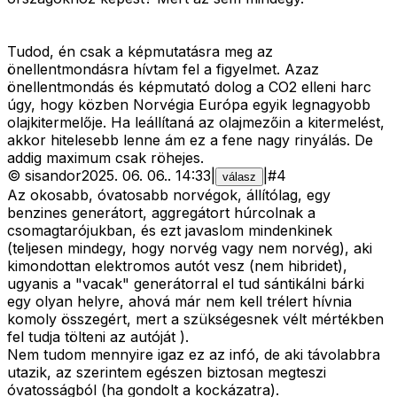
Tudod, én csak a képmutatásra meg az
önellentmondásra hívtam fel a figyelmet. Azaz
önellentmondás és képmutató dolog a CO2 elleni harc
úgy, hogy közben Norvégia Európa egyik legnagyobb
olajkitermelője. Ha leállítaná az olajmezőin a kitermelést,
akkor hitelesebb lenne ám ez a fene nagy rinyálás. De
addig maximum csak röhejes.
©
sisandor
2025. 06. 06.
.
14:33
|
|
#
4
válasz
Az okosabb, óvatosabb norvégok, állítólag, egy
benzines generátort, aggregátort húrcolnak a
csomagtarójukban, és ezt javaslom mindenkinek
(teljesen mindegy, hogy norvég vagy nem norvég), aki
kimondottan elektromos autót vesz (nem hibridet),
ugyanis a "vacak" generátorral el tud sántikálni bárki
egy olyan helyre, ahová már nem kell trélert hívnia
komoly összegért, mert a szükségesnek vélt mértékben
fel tudja tölteni az autóját ).
Nem tudom mennyire igaz ez az infó, de aki távolabbra
utazik, az szerintem egészen biztosan megteszi
óvatosságból (ha gondolt a kockázatra).