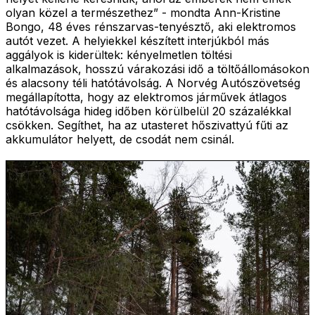
olyan közel a természethez” - mondta Ann-Kristine
Bongo, 48 éves rénszarvas-tenyésztő, aki elektromos
autót vezet. A helyiekkel készített interjúkból más
aggályok is kiderültek: kényelmetlen töltési
alkalmazások, hosszú várakozási idő a töltőállomásokon
és alacsony téli hatótávolság. A Norvég Autószövetség
megállapította, hogy az elektromos járművek átlagos
hatótávolsága hideg időben körülbelül 20 százalékkal
csökken. Segíthet, ha az utasteret hőszivattyú fűti az
akkumulátor helyett, de csodát nem csinál.