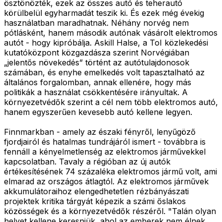
ösztönözték, ezek az összes autó és teherautó
körülbelül egyharmadát teszik ki. És ezek még évekig
használatban maradhatnak. Néhány norvég nem
pótlásként, hanem második autónak vásárolt elektromos
autót - hogy kipróbálja. Askill Halse, a ToI közlekedési
kutatóközpont közgazdásza szerint Norvégiában
„jelentős növekedés” történt az autótulajdonosok
számában, és enyhe emelkedés volt tapasztalható az
általános forgalomban, annak ellenére, hogy más
politikák a használat csökkentésére irányultak. A
környezetvédők szerint a cél nem több elektromos autó,
hanem egyszerűen kevesebb autó kellene legyen.
Finnmarkban - amely az északi fényről, lenyűgöző
fjordjairól és hatalmas tundrájáról ismert - továbbra is
fennáll a kényelmetlenség az elektromos járművekkel
kapcsolatban. Tavaly a régióban az új autók
értékesítésének 74 százaléka elektromos jármű volt, ami
elmarad az országos átlagtól. Az elektromos járművek
akkumulátoraihoz elengedhetetlen rézbányászati
projektek kritika tárgyát képezik a számi őslakos
közösségek és a környezetvédők részéről. "Talán olyan
helyet kellene keresniük, ahol az emberek nem élnek