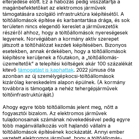
elterjedése előtt. Ez a habozás pedig visszatartja a
magánbefektetőket az elektromos járművek
támogatására szolgáló infrastruktúra kiépítésétől. A
töltőállomások építése és karbantartása drága, és sok
területen nincs elegendő kereslet a járművezetők
részéről ahhoz, hogy a töltőállomások nyereségesek
legyenek. Norvégiában a kormány aktív szerepet
játszott a töltőhálózat kezdeti kiépítésében. Bizonyos
esetekben, annak érdekében, hogy a töltőállomások
kiépítésre kerüljenek a főutakon, a „töltőállomás-
üzemeltetők” a telepítési költségek akár 100 százalékát
kitevő
támogatást is kaphattak
. 2022 júniusa óta
azonban az új személygépkocsi-töltőállomások
kizárólag kereskedelmi alapon épülnek. (A kormány
továbbra is támogatja a nehéz tehergépjárművek
töltőinfrastruktúráját.)
Ahogy egyre több töltőállomás jelent meg, nőtt a
fogyasztói bizalom. Az elektromos járművek
tulajdonosainak számának növekedésével pedig egyre
több magánvállalkozás volt hajlandó vállalni a
töltőállomások építésének kockázatát. Annyi ember
vezetett elektromos járművet, hogy a töltőállomás-