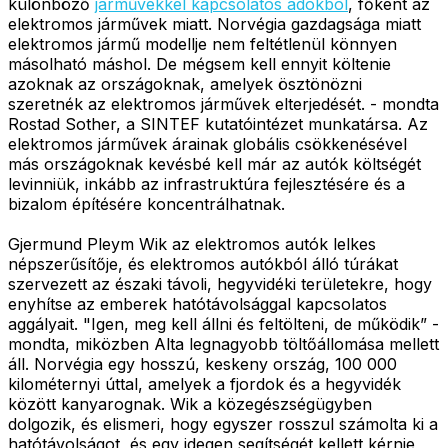
különböző
járművekkel kapcsolatos adókból
, főként az
elektromos járművek miatt. Norvégia gazdagsága miatt
elektromos jármű modellje nem feltétlenül könnyen
másolható máshol. De mégsem kell ennyit költenie
azoknak az országoknak, amelyek ösztönözni
szeretnék az elektromos járművek elterjedését. - mondta
Rostad Sother, a SINTEF kutatóintézet munkatársa. Az
elektromos járművek árainak globális csökkenésével
más országoknak kevésbé kell már az autók költségét
levinniük, inkább az infrastruktúra fejlesztésére és a
bizalom építésére koncentrálhatnak.
Gjermund Pleym Wik az elektromos autók lelkes
népszerűsítője, és elektromos autókból álló túrákat
szervezett az északi távoli, hegyvidéki területekre, hogy
enyhítse az emberek hatótávolsággal kapcsolatos
aggályait. "Igen, meg kell állni és feltölteni, de működik” -
mondta, miközben Alta legnagyobb töltőállomása mellett
áll. Norvégia egy hosszú, keskeny ország, 100 000
kilométernyi úttal, amelyek a fjordok és a hegyvidék
között kanyarognak. Wik a közegészségügyben
dolgozik, és elismeri, hogy egyszer rosszul számolta ki a
hatótávolságot, és egy idegen segítségét kellett kérnie,