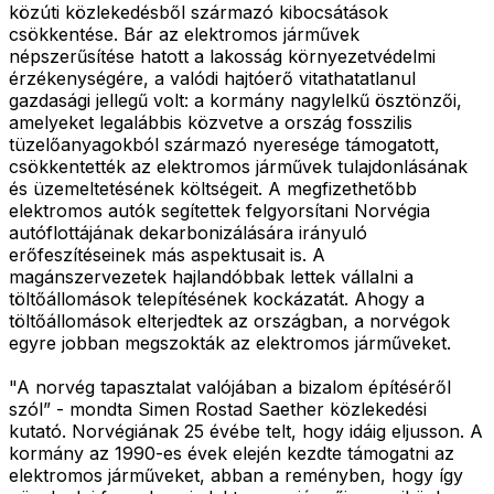
közúti közlekedésből származó kibocsátások
csökkentése. Bár az elektromos járművek
népszerűsítése hatott a lakosság környezetvédelmi
érzékenységére, a valódi hajtóerő vitathatatlanul
gazdasági jellegű volt: a kormány nagylelkű ösztönzői,
amelyeket legalábbis közvetve a ország fosszilis
tüzelőanyagokból származó nyeresége támogatott,
csökkentették az elektromos járművek tulajdonlásának
és üzemeltetésének költségeit. A megfizethetőbb
elektromos autók segítettek felgyorsítani Norvégia
autóflottájának dekarbonizálására irányuló
erőfeszítéseinek más aspektusait is. A
magánszervezetek hajlandóbbak lettek vállalni a
töltőállomások telepítésének kockázatát. Ahogy a
töltőállomások elterjedtek az országban, a norvégok
egyre jobban megszokták az elektromos járműveket.
"A norvég tapasztalat valójában a bizalom építéséről
szól” - mondta Simen Rostad Saether közlekedési
kutató. Norvégiának 25 évébe telt, hogy idáig eljusson. A
kormány az 1990-es évek elején kezdte támogatni az
elektromos járműveket, abban a reményben, hogy így