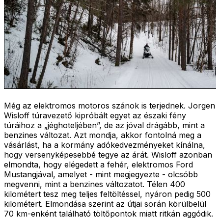
Még az elektromos motoros szánok is terjednek. Jorgen
Wisloff túravezető kipróbált egyet az északi fény
túráihoz a „jéghoteljében”, de az jóval drágább, mint a
benzines változat. Azt mondja, akkor fontolná meg a
vásárlást, ha a kormány adókedvezményeket kínálna,
hogy versenyképesebbé tegye az árát. Wisloff azonban
elmondta, hogy elégedett a fehér, elektromos Ford
Mustangjával, amelyet - mint megjegyezte - olcsóbb
megvenni, mint a benzines változatot. Télen 400
kilométert tesz meg teljes feltöltéssel, nyáron pedig 500
kilométert. Elmondása szerint az útjai során körülbelül
70 km-enként található töltőpontok miatt ritkán aggódik.