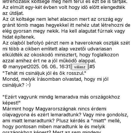
létrehozásik költsége meg nem térül és ezt be is tartják.
Az elmúlt egy-két évben volt hogy idő előtt elengedték
az útdíjat.
Az út költsége nem lehet alacson mert az ország egy
gránit tömb magas hegyekkel itt nehéz utat létrehozni de
elég gyorsan megy nekik. Ha kell alagutat fúrnak vagy
hidat építenek.
Az olajból befolyó pénzt nem a haveroknak osztják szét
mi több a cikben emlitett alap vezetői udvariasan
elküldték az okoskodó minisztert, hogy foglalkozon
azzal amihez ért ne a jól működő alappal.
©
manypet
2025. 06. 06.
.
16:31
|
|
#
5
válasz
"Tehát mi csináljuk jól és ők rosszul."
Mondd, melyik írásomban olvastad, hogy mi jól
csináljuk? :-)
"Ezért vagyunk mindig lemaradva más országokhoz
képest!"
Mármint hogy Magyarországnak nincs érdemi
olajvagyona és ezért lemaradtunk? Vagy mire gondolsz,
ami miatt lemaradtunk? Plusz kérdés a "miatt" mellé,
hogy pontosan miben maradtunk le és melyik
országokhoz képest? Mert az sem mindegy.