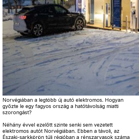
Norvégiában a legtöbb új autó elektromos. Hogyan
győzte le egy fagyos ország a hatótávolság miatti
szorongást?
Néhány évvel ezelőtt szinte senki sem vezetett
elektromos autót Norvégiában. Ebben a távoli, az
Északi-sarkkörön túli régióban a rénszarvasok száma