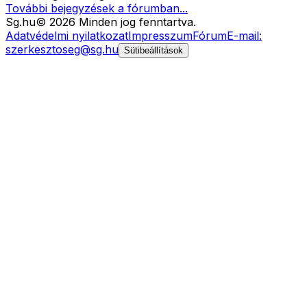
További bejegyzések a fórumban...
Sg
.hu
©
2026
Minden jog fenntartva.
Adatvédelmi nyilatkozat
Impresszum
Fórum
E-mail:
szerkesztoseg@sg.hu
Sütibeállítások