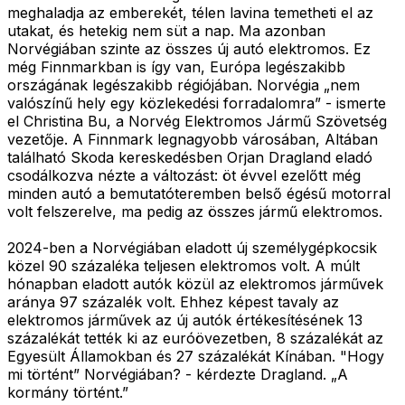
meghaladja az emberekét, télen lavina temetheti el az
utakat, és hetekig nem süt a nap. Ma azonban
Norvégiában szinte az összes új autó elektromos. Ez
még Finnmarkban is így van, Európa legészakibb
országának legészakibb régiójában. Norvégia „nem
valószínű hely egy közlekedési forradalomra” - ismerte
el Christina Bu, a Norvég Elektromos Jármű Szövetség
vezetője. A Finnmark legnagyobb városában, Altában
található Skoda kereskedésben Orjan Dragland eladó
csodálkozva nézte a változást: öt évvel ezelőtt még
minden autó a bemutatóteremben belső égésű motorral
volt felszerelve, ma pedig az összes jármű elektromos.
2024-ben a Norvégiában eladott új személygépkocsik
közel 90 százaléka teljesen elektromos volt. A múlt
hónapban eladott autók közül az elektromos járművek
aránya 97 százalék volt. Ehhez képest tavaly az
elektromos járművek az új autók értékesítésének 13
százalékát tették ki az euróövezetben, 8 százalékát az
Egyesült Államokban és 27 százalékát Kínában. "Hogy
mi történt” Norvégiában? - kérdezte Dragland. „A
kormány történt.”