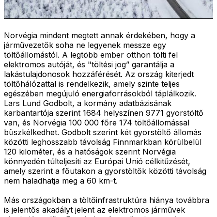
Norvégia mindent megtett annak érdekében, hogy a
járművezetők soha ne legyenek messze egy
töltőállomástól. A legtöbb ember otthon tölti fel
elektromos autóját, és "töltési jog” garantálja a
lakástulajdonosok hozzáférését. Az ország kiterjedt
töltőhálózattal is rendelkezik, amely szinte teljes
egészében megújuló energiaforrásokból táplálkozik.
Lars Lund Godbolt, a kormány adatbázisának
karbantartója szerint 1684 helyszínen 9771 gyorstöltő
van, és Norvégia 100 000 főre 174 töltőállomással
büszkélkedhet. Godbolt szerint két gyorstöltő állomás
közötti leghosszabb távolság Finnmarkban körülbelül
120 kilométer, és a hatóságok szerint Norvégia
könnyedén túlteljesíti az Európai Unió célkitűzését,
amely szerint a főutakon a gyorstöltők közötti távolság
nem haladhatja meg a 60 km-t.
Más országokban a töltőinfrastruktúra hiánya továbbra
is jelentős akadályt jelent az elektromos járművek