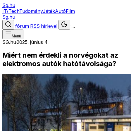
Sg.hu
IT/Tech
Tudomány
Játék
Autó
Film
Sg.hu
·
fórum
·
RSS
·
hírlevél
·
·
...
Menü
SG.hu
·
2025. június 4.
Miért nem érdekli a norvégokat az
elektromos autók hatótávolsága?