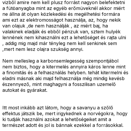
vizből amire nem kell plusz forrást nagyon belefektetni
a fütöanyagba mint az egyéb erőmüveknél akkor miért
ne állna át olyan közlekedési és megélhetési formára
ami ezt az elektromosságot használja, az, hogy nekik
van olajuk ,de nem használják , az miért baj, ha
valakinek eladják és ebből pénzuk van, sztem hulyék
lennének nem kihasználni ezt a lehetőséget és rajta ulni
, addig mig majd már tényleg nem kell senkinek sem
,mert nem lesz olajra szukség annyi.
Nem mellesleg a karbonsemlegesség szempontjábol
nem biztos, hogy a kitermelés annyira káros lenne mint
a finomitás és a felhasználás helyben. tehát kitermelni és
eladni másnak aki majd felhasználja még mindig kevésb
észennyező, mint maghagyni a fosszilisan uzemelő
autokat és gyárakat.
Itt most inkább azt látom, hogy a savanyu a szőlő
effektus játszik be, mert irigykednek a norvégokra, hogy
ki tudják használni azokat a lehetőségeiket amit a
természet adott és jol is bánnak ezekkel a forrásokkal.