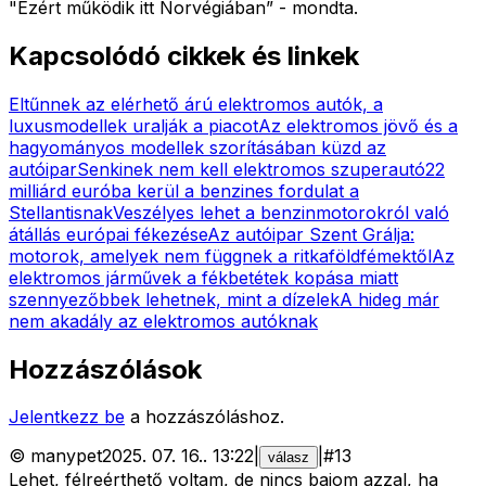
"Ezért működik itt Norvégiában” - mondta.
Kapcsolódó cikkek és linkek
Eltűnnek az elérhető árú elektromos autók, a
luxusmodellek uralják a piacot
Az elektromos jövő és a
hagyományos modellek szorításában küzd az
autóipar
Senkinek nem kell elektromos szuperautó
22
milliárd euróba kerül a benzines fordulat a
Stellantisnak
Veszélyes lehet a benzinmotorokról való
átállás európai fékezése
Az autóipar Szent Grálja:
motorok, amelyek nem függnek a ritkaföldfémektől
Az
elektromos járművek a fékbetétek kopása miatt
szennyezőbbek lehetnek, mint a dízelek
A hideg már
nem akadály az elektromos autóknak
Hozzászólások
Jelentkezz be
a hozzászóláshoz.
©
manypet
2025. 07. 16.
.
13:22
|
|
#
13
válasz
Lehet, félreérthető voltam, de nincs bajom azzal, ha