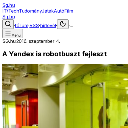
Sg.hu
IT/Tech
Tudomány
Játék
Autó
Film
Sg.hu
·
fórum
·
RSS
·
hírlevél
·
·
...
Menü
SG.hu
·
2016. szeptember 4.
A Yandex is robotbuszt fejleszt