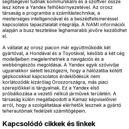
segítségével tudnak kommunikálni és a szoftver össze
lesz kötve a Yandex felhőkörnyezetével. Az orosz
társaság a programba a számítástechnikai, a
mesterséges intelligenciával és a beszédfelismeréssel
kapcsolatos tapasztalatát integrálja. A NAMI információi
alapján a busz tesztelése leghamarabb jövőre kezdődhet
el.
A vállalat az orosz piacon már együttműködik két
gyártóval, a Hondával és a Toyotával, később a két cég
modelljeiben megjelenhetnek a navigációs és a
webböngészős megoldásai. A Yandex egyik szóvivője
ugyanakkor sietett leszögezni, hogy a hálózatba kötött
gépkocsikkal kapcsolatos érdeklődésük nem
korlátozódik kizárólag Oroszországra, más piaci
szereplőkkel is tárgyalnak. Ez a Yandex első
próbálkozása a vezető nélküli járművek területén. A
társaság külön megállapodott a Kamaz képviselőivel
arról, hogy a szolgáltatásai elérhetők lesznek a gyártó
teherautóinak fedélzeti számítógépein.
Kapcsolódó cikkek és linkek