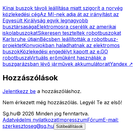
Kínai buszok távoli leállítása miatt szigorít a norvég
közlekedési cég
Az MI-nek adja át az irányítást az
Egyesült Királyság egyik legnagyobb
busztársasága
Elektromosra cserélik az amerikai
iskolabuszokat
Sikeresen teszteltek robotbuszokat
Karlsruhe útjain
Bécsben leállították a robotbusz-
projektet
Konvojokban haladhatnak az elektromos
buszok
Közlekedési engedélyt kapott az e.GO
robotbusza
Virtuális erőműként használják a
buszgarázsban lévő járművek akkumulátorait
Yandex
↗
Hozzászólások
Jelentkezz be
a hozzászóláshoz.
Nem érkezett még hozzászólás. Legyél Te az első!
Sg
.hu
©
2026
Minden jog fenntartva.
Adatvédelmi nyilatkozat
Impresszum
Fórum
E-mail:
szerkesztoseg@sg.hu
Sütibeállítások