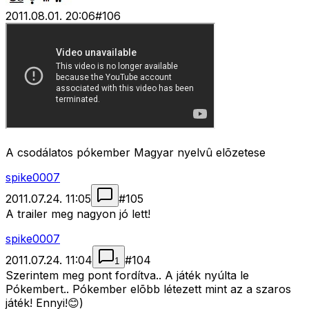
2011.08.01. 20:06
#
106
A csodálatos pókember Magyar nyelvû elõzetese
spike0007
2011.07.24. 11:05
#
105
A trailer meg nagyon jó lett!
spike0007
2011.07.24. 11:04
#
104
1
Szerintem meg pont fordítva.. A játék nyúlta le
Pókembert.. Pókember elõbb létezett mint az a szaros
játék! Ennyi!😊)