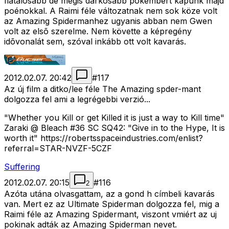
fiatalosabb de mégis darkosabb pókembert kapunk majd
poénokkal. A Raimi féle változatnak nem sok köze volt
az Amazing Spidermanhez ugyanis abban nem Gwen
volt az elsõ szerelme. Nem követte a képregény
idõvonalát sem, szóval inkább ott volt kavarás.
2012.02.07. 20:42
#
117
Az új film a ditko/lee féle The Amazing spder-mant
dolgozza fel ami a legrégebbi verzió...
"Whether you Kill or get Killed it is just a way to Kill time"
Zaraki @ Bleach #36 SC SQ42: "Give in to the Hype, It is
worth it" https://robertsspaceindustries.com/enlist?
referral=STAR-NVZF-5CZF
Suffering
2012.02.07. 20:15
#
116
2
Azóta utána olvasgattam, az a gond h címbeli kavarás
van. Mert ez az Ultimate Spiderman dolgozza fel, mig a
Raimi féle az Amazing Spidermant, viszont vmiért az uj
pokinak adták az Amazing Spiderman nevet.