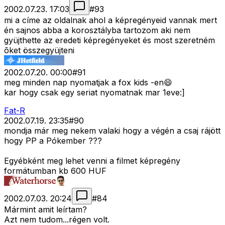
2002.07.23. 17:03
#
93
mi a címe az oldalnak ahol a képregényeid vannak mert
én sajnos abba a korosztályba tartozom aki nem
gyüjthette az eredeti képregényeket és most szeretném
õket összegyüjteni
2002.07.20. 00:00
#
91
meg minden nap nyomatjak a fox kids -en😄
kar hogy csak egy seriat nyomatnak mar 1eve:]
Fat-R
2002.07.19. 23:35
#
90
mondja már meg nekem valaki hogy a végén a csaj rájött
hogy PP a Pókember ???
Egyébként meg lehet venni a filmet képregény
formátumban kb 600 HUF
2002.07.03. 20:24
#
84
Mármint amit leírtam?
Azt nem tudom...régen volt.