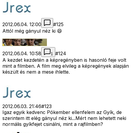
2012.06.04. 12:00
#
125
Attól még gányul néz ki 😄
2012.06.04. 10:58
#
124
1
A kezdet kezdetén a képregényben is hasonló feje volt
mint a filmben. A film meg elvileg a képregények alapján
készült és nem a mese ihlette.
2012.06.03. 21:46
#
123
Igaz egyik kedvenc Pókember ellenfelem az Gyík, de
szerintem itt elég gányul néz ki...Mért nem lehetett neki
normális gyíkfejet csinálni, mint a rajfilmben?