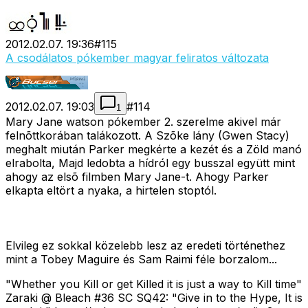
2012.02.07. 19:36
#
115
A csodálatos pókember magyar feliratos változata
2012.02.07. 19:03
#
114
1
Mary Jane watson pókember 2. szerelme akivel már
felnõttkorában talákozott. A Szõke lány (Gwen Stacy)
meghalt miután Parker megkérte a kezét és a Zöld manó
elrabolta, Majd ledobta a hídról egy busszal együtt mint
ahogy az elsõ filmben Mary Jane-t. Ahogy Parker
elkapta eltört a nyaka, a hirtelen stoptól.
Elvileg ez sokkal közelebb lesz az eredeti történethez
mint a Tobey Maguire és Sam Raimi féle borzalom...
"Whether you Kill or get Killed it is just a way to Kill time"
Zaraki @ Bleach #36 SC SQ42: "Give in to the Hype, It is