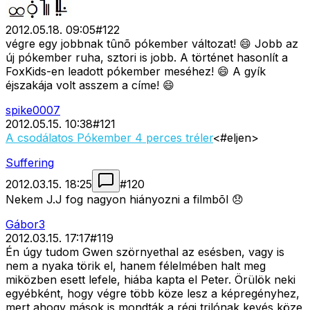
2012.05.18. 09:05
#
122
végre egy jobbnak tûnõ pókember változat! 😄 Jobb az
új pókember ruha, sztori is jobb. A történet hasonlít a
FoxKids-en leadott pókember meséhez! 😄 A gyík
éjszakája volt asszem a címe! 😄
spike0007
2012.05.15. 10:38
#
121
A csodálatos Pókember 4 perces tréler
<#eljen>
Suffering
2012.03.15. 18:25
#
120
Nekem J.J fog nagyon hiányozni a filmbõl 😞
Gábor3
2012.03.15. 17:17
#
119
Én úgy tudom Gwen szörnyethal az esésben, vagy is
nem a nyaka törik el, hanem félelmében halt meg
miközben esett lefele, hiába kapta el Peter. Örülök neki
egyébként, hogy végre több köze lesz a képregényhez,
mert ahogy mások is mondták a régi trilónak kevés köze