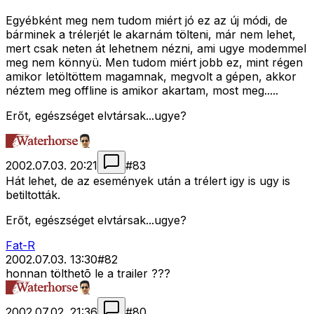
Egyébként meg nem tudom miért jó ez az új módi, de
bárminek a trélerjét le akarnám tölteni, már nem lehet,
mert csak neten át lehetnem nézni, ami ugye modemmel
meg nem könnyü. Men tudom miért jobb ez, mint régen
amikor letöltöttem magamnak, megvolt a gépen, akkor
néztem meg offline is amikor akartam, most meg.....
Erőt, egészséget elvtársak...ugye?
2002.07.03. 20:21
#
83
Hát lehet, de az események után a trélert igy is ugy is
betiltották.
Erőt, egészséget elvtársak...ugye?
Fat-R
2002.07.03. 13:30
#
82
honnan tölthetõ le a trailer ???
2002.07.02. 21:36
#
80