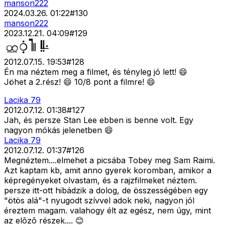
manson222
2024.03.26. 01:22
#
130
manson222
2023.12.21. 04:09
#
129
2012.07.15. 19:53
#
128
Én ma néztem meg a filmet, és tényleg jó lett! 😄
Jöhet a 2.rész! 😄 10/8 pont a filmre! 😄
Lacika 79
2012.07.12. 01:38
#
127
Jah, és persze Stan Lee ebben is benne volt. Egy
nagyon mókás jelenetben 😄
Lacika 79
2012.07.12. 01:37
#
126
Megnéztem....elmehet a picsába Tobey meg Sam Raimi.
Azt kaptam kb, amit anno gyerek koromban, amikor a
képregényeket olvastam, és a rajzfilmeket néztem.
persze itt-ott hibádzik a dolog, de összességében egy
"ötös alá"-t nyugodt szívvel adok neki, nagyon jól
éreztem magam. valahogy élt az egész, nem úgy, mint
az elõzõ részek.... 😊