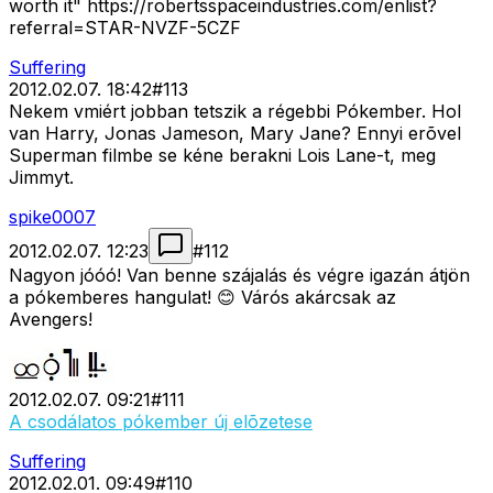
worth it" https://robertsspaceindustries.com/enlist?
referral=STAR-NVZF-5CZF
Suffering
2012.02.07. 18:42
#
113
Nekem vmiért jobban tetszik a régebbi Pókember. Hol
van Harry, Jonas Jameson, Mary Jane? Ennyi erõvel
Superman filmbe se kéne berakni Lois Lane-t, meg
Jimmyt.
spike0007
2012.02.07. 12:23
#
112
Nagyon jóóó! Van benne szájalás és végre igazán átjön
a pókemberes hangulat! 😊 Várós akárcsak az
Avengers!
2012.02.07. 09:21
#
111
A csodálatos pókember új elõzetese
Suffering
2012.02.01. 09:49
#
110