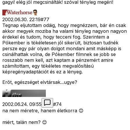
gagyi! elég jól megcsinálták! szóval tényleg megéri!
2002.06.30. 22:19
#
77
Tegnap eljutottam odáig, hogy megnézzem, bár én csak
akkor megyek moziba ha valami tényleg nagyon nagyon
érdekel és tudom, hogy tecceni fog. Szerintem a
Pókember is tökéletesen jól sikerült, biztosan tudnék
persze egy pár olyan dolgot mondani amit másképp is
csinálhattak volna, de Pókember filmnek se jobb se
rosszabb nem kell, azt kaptam a pénzemért amire
számítottam, egy tökéletes megvalósítású
képregényadaptációt és ez a lényeg.
Erőt, egészséget elvtársak...ugye?
2002.06.24. 09:55
#
74
na nem méretre, hanem életkorra 😊
miért, talán nem? 😊