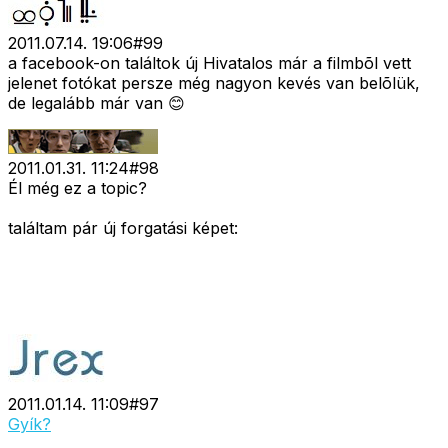
2011.07.14. 19:06
#
99
a facebook-on találtok új Hivatalos már a filmbõl vett
jelenet fotókat persze még nagyon kevés van belõlük,
de legalább már van 😊
2011.01.31. 11:24
#
98
Él még ez a topic?
találtam pár új forgatási képet:
2011.01.14. 11:09
#
97
Gyík?