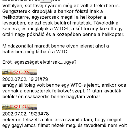
Volt ilyen, söt tavaj nyárom még ez volt a trélerben is.
Gengszterek kirabolják a bankor fölszállnak a
helikopterre, egyszercsak megáll a helikopter a
levegöben, de ezt csak belülröl mutatják. Távolodik a
kamera, és meglátjuk a WTC-t, a két torony között egy
oltári nagy pókháló és a közepében benne a helikopter.
Mindazonáltal maradt benne olyan jelenet ahol a
háttérben még látható a WTC.
Erőt, egészséget elvtársak...ugye?
2002.07.02. 19:31
#
79
amúgy állítolag volt benne egy WTC-s jelent, amikor oda
vannak a gengszterek felkötve! szept. 11 után kivágták
belôle! én csakazértis benne hagytam volna!
2002.07.02. 19:29
#
78
nekem is tetszett a film. arra számítottam, hogy megint
egy gagyi amcsi filmet nézek meg. és tévedtem!! nem volt