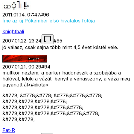
2011.01.14. 07:47
#
96
Íme az új Pókember elsõ hivatalos fotója
knightbali
2007.01.22. 23:24
#
95
jó válasz, csak sajna több mint 4,5 évet késtél vele.
2007.01.21. 00:29
#
94
multkor néztem, a parker hadonászik a szobájába a
hálóval, lelöki a vázát, benyit a vénasszony, a váza meg
ugyanott ál<#idiota>
&#778; &#778;&#778; &#778;&#778;&#778;
&#778;&#778;&#778;&#778;
&#778;&#778;&#778;&#778;&#778;
&#778;&#778;&#778;&#778;&#778;&#778;
&#778;&#778;
Fat-R