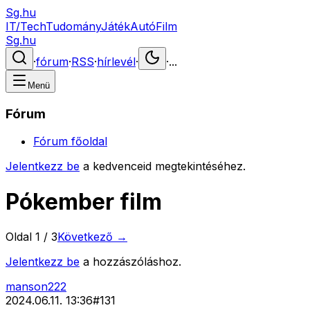
Sg.hu
IT/Tech
Tudomány
Játék
Autó
Film
Sg.hu
·
fórum
·
RSS
·
hírlevél
·
·
...
Menü
Fórum
Fórum főoldal
Jelentkezz be
a kedvenceid megtekintéséhez.
Pókember film
Oldal
1
/
3
Következő →
Jelentkezz be
a hozzászóláshoz.
manson222
2024.06.11. 13:36
#
131