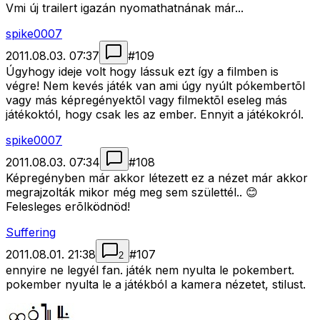
Vmi új trailert igazán nyomathatnának már...
spike0007
2011.08.03. 07:37
#
109
Úgyhogy ideje volt hogy lássuk ezt így a filmben is
végre! Nem kevés játék van ami úgy nyúlt pókembertõl
vagy más képregényektõl vagy filmektõl eseleg más
játékoktól, hogy csak les az ember. Ennyit a játékokról.
spike0007
2011.08.03. 07:34
#
108
Képregényben már akkor létezett ez a nézet már akkor
megrajzolták mikor még meg sem születtél.. 😊
Felesleges erõlködnöd!
Suffering
2011.08.01. 21:38
#
107
2
ennyire ne legyél fan. játék nem nyulta le pokembert.
pokember nyulta le a játékból a kamera nézetet, stilust.