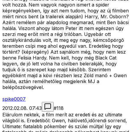
volt hozzá. Nem vagyok nagyon ismert a spider
képregényekben, így azt nem tudom, hogy az új filmben
miért nincs bent (a trailerek alapján) Harry, Mr. Osborn?
Azért remélem pár alapdolog megmarad, mint Ben bácsi
halála. Viszont ahogy látom Peter itt nem egészen úgy
szerzi meg erõit mint a régi trilóban. Ugyebár ott
osztálykirándulás volt, itt meg egy nagy, kémcsõpörgõ
teremben csípi meg ahol egyedül van. Eredetileg hogy
történt? (képregény) Azt sajnálom még, hogy nem lesz
benne Felisia Hardy. Nem kell, hogy még Black Cat
legyen, de jó lett volna ha civilben belerakják, hogy
tudjuk õ is szerepet kap majd késõbb. Szerintem
egyébként majd a kövi részben lesz Zöld manó + Gwen
halála, aztán remélhetõleg megjelenik MJ a
belépõszövegével.
spike0007
2012.02.08. 07:43
#
118
Elárulom nektek, a film merít az eredeti és az ultimate
világból is. Eredetibõl: Gwen, hálóvetõ,idõrendi sorrend,
Ultimate: fiatalabb pókember és szülei múltja! Így egy