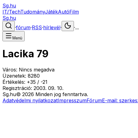
Sg.hu
IT/Tech
Tudomány
Játék
Autó
Film
Sg.hu
·
fórum
·
RSS
·
hírlevél
·
·
...
Menü
Lacika 79
Város:
Nincs megadva
Üzenetek:
8280
Értékelés:
+
35
/
-
21
Regisztráció:
2003. 09. 10.
Sg
.hu
©
2026
Minden jog fenntartva.
Adatvédelmi nyilatkozat
Impresszum
Fórum
E-mail:
szerkes