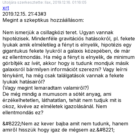
Utoljára szerkesztette: llax, 2019.12.16. 01:16:05
xrt
2019.12.15. 21:43
#
3
Megint a szkeptikus hozzáállásom:
Nem ismerjük a csillagközi teret. Ugyan vannak
hipotézisek. Mindenféle gravitációs hatásokról, pl. fekete
lyukak amik elméletileg a fényt is elnyelik, hipotézis egy
gigantukus fekete lyukról a galaxis közepében, de már
ez ellentmondás. Ha még a fényt is elnyelik, de minimum
görbítjék az ívét, akkor hogy is tudunk mondjuk másik
galaxisról bármilyen információt szerezni? Vagy leírni
tényként, ha még csak találgatások vannak a fekete
lyukak hatásairól?
(Vagy megint lemaradtam valamiről?)
De még mindig a mumusom a sötét anyag, ami
érzékelhetetlen, láthatatlan, tehát nem tudjuk mit is
okoz, kivéve az elméletek igazolásánál. Nem
ellentmondás ez?
&#8222;Nem az kever bajba amit nem tudunk, hanem
amiről hisszük hogy igaz de mégsem az.&#8221;