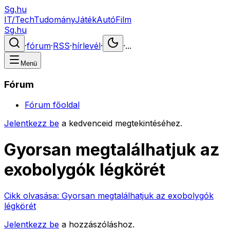
Sg.hu
IT/Tech
Tudomány
Játék
Autó
Film
Sg.hu
·
fórum
·
RSS
·
hírlevél
·
·
...
Menü
Fórum
Fórum főoldal
Jelentkezz be
a kedvenceid megtekintéséhez.
Gyorsan megtalálhatjuk az
exobolygók légkörét
Cikk olvasása:
Gyorsan megtalálhatjuk az exobolygók
légkörét
Jelentkezz be
a hozzászóláshoz.