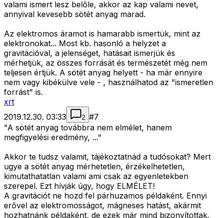
valami ismert lesz belőle, akkor az kap valami nevet,
annyival kevesebb sötét anyag marad.
Az elektromos áramot is hamarabb ismertük, mint az
elektronokat... Most kb. hasonló a helyzet a
gravitációval, a jelenséget, hatásait ismerjük és
mérhetjük, az összes forrását és természetét még nem
teljesen értjük. A sötét anyag helyett - ha már ennyire
nem vagy kibékülve vele - , használhatod az "ismeretlen
forrást" is.
xrt
2019.12.30. 03:33
#
7
2
"A sötét anyag továbbra nem elmélet, hanem
megfigyelési eredmény, ..."
Akkor te tudsz valamit, tájékoztatnád a tudósokat? Mert
ugye a sötét anyag mérhetetlen, érzékelhetetlen,
kimutathatatlan valami ami csak az egyenletekben
szerepel. Ezt hívják úgy, hogy ELMÉLET!
A gravitációt ne hozd fel párhuzamos példaként. Ennyi
erővel az elektromosságot, mágneses hatást, akármit
hozhatnánk példaként, de ezek már mind bizonyítottak.