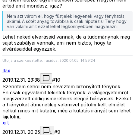
érted amit mondasz, igaz?
Nem azt várom el, hogy füstjelek legyenek vagy fényhatás,
akármi. A sötét anyag továbbra is csak hipotézis! Tény hogy
van valami amit ezzel lehet legkönnyebben magyarázni
Lehet neked elvárásaid vannak, de a tudománynak meg
saját szabályai vannak, ami nem biztos, hogy te
elvárásaiddal egyezzek.
Utoljára szerkesztette: Irasidus, 2020.01.05. 14:59:24
llax
2019.12.31. 23:38
#
10
Szerintem sehol nem neveztem bizonyított ténynek.
Én csak egyvalamit tekintek ténynek: a világegyetemről
megszerzett eddigi ismereteink eléggé hiányosak. Ezeket
a hiányokat átmenetileg valamivel pótolni kell, elmélet
nélkül nincs mit kutatni, még a kutatás irányát sem lehet
kijelölni...
xrt
2019.12.31. 20:25
#
9
1