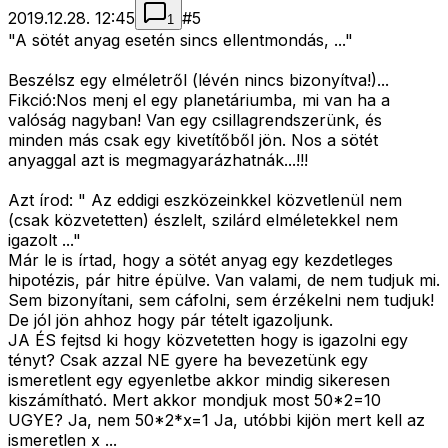
2019.12.28. 12:45
#
5
1
"A sötét anyag esetén sincs ellentmondás, ..."
Beszélsz egy elméletről (lévén nincs bizonyítva!)...
Fikció:Nos menj el egy planetáriumba, mi van ha a
valóság nagyban! Van egy csillagrendszerünk, és
minden más csak egy kivetítőből jön. Nos a sötét
anyaggal azt is megmagyarázhatnák...!!!
Azt írod: " Az eddigi eszközeinkkel közvetlenül nem
(csak közvetetten) észlelt, szilárd elméletekkel nem
igazolt ..."
Már le is írtad, hogy a sötét anyag egy kezdetleges
hipotézis, pár hitre épülve. Van valami, de nem tudjuk mi.
Sem bizonyítani, sem cáfolni, sem érzékelni nem tudjuk!
De jól jön ahhoz hogy pár tételt igazoljunk.
JA ÉS fejtsd ki hogy közvetetten hogy is igazolni egy
tényt? Csak azzal NE gyere ha bevezetünk egy
ismeretlent egy egyenletbe akkor mindig sikeresen
kiszámítható. Mert akkor mondjuk most 50*2=10
UGYE? Ja, nem 50*2*x=1 Ja, utóbbi kijön mert kell az
ismeretlen x ...