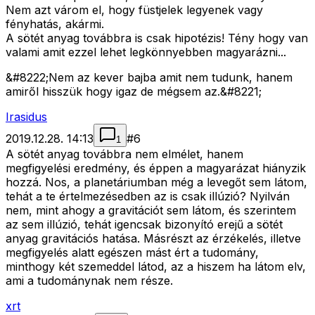
Nem azt várom el, hogy füstjelek legyenek vagy
fényhatás, akármi.
A sötét anyag továbbra is csak hipotézis! Tény hogy van
valami amit ezzel lehet legkönnyebben magyarázni...
&#8222;Nem az kever bajba amit nem tudunk, hanem
amiről hisszük hogy igaz de mégsem az.&#8221;
Irasidus
2019.12.28. 14:13
#
6
1
A sötét anyag továbbra nem elmélet, hanem
megfigyelési eredmény, és éppen a magyarázat hiányzik
hozzá. Nos, a planetáriumban még a levegőt sem látom,
tehát a te értelmezésedben az is csak illúzió? Nyilván
nem, mint ahogy a gravitációt sem látom, és szerintem
az sem illúzió, tehát igencsak bizonyító erejű a sötét
anyag gravitációs hatása. Másrészt az érzékelés, illetve
megfigyelés alatt egészen mást ért a tudomány,
minthogy két szemeddel látod, az a hiszem ha látom elv,
ami a tudománynak nem része.
xrt