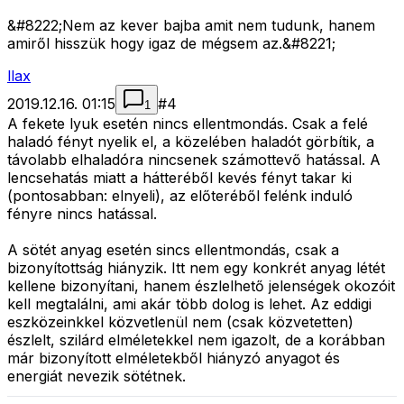
&#8222;Nem az kever bajba amit nem tudunk, hanem
amiről hisszük hogy igaz de mégsem az.&#8221;
llax
2019.12.16. 01:15
#
4
1
A fekete lyuk esetén nincs ellentmondás. Csak a felé
haladó fényt nyelik el, a közelében haladót görbítik, a
távolabb elhaladóra nincsenek számottevő hatással. A
lencsehatás miatt a hátteréből kevés fényt takar ki
(pontosabban: elnyeli), az előteréből felénk induló
fényre nincs hatással.
A sötét anyag esetén sincs ellentmondás, csak a
bizonyítottság hiányzik. Itt nem egy konkrét anyag létét
kellene bizonyítani, hanem észlelhető jelenségek okozóit
kell megtalálni, ami akár több dolog is lehet. Az eddigi
eszközeinkkel közvetlenül nem (csak közvetetten)
észlelt, szilárd elméletekkel nem igazolt, de a korábban
már bizonyított elméletekből hiányzó anyagot és
energiát nevezik sötétnek.