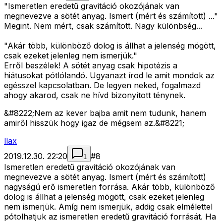
"Ismeretlen eredetű gravitáció okozójának van
megnevezve a sötét anyag. Ismert (mért és számított) ..."
Megint. Nem mért, csak számított. Nagy különbség...
"Akár több, különböző dolog is állhat a jelenség mögött,
csak ezeket jelenleg nem ismerjük."
Erről beszélek! A sötét anyag csak hipotézis a
hiátusokat pótlólandó. Ugyanazt írod le amit mondok az
egésszel kapcsolatban. De legyen neked, fogalmazd
ahogy akarod, csak ne hívd bizonyított ténynek.
&#8222;Nem az kever bajba amit nem tudunk, hanem
amiről hisszük hogy igaz de mégsem az.&#8221;
llax
2019.12.30. 22:20
#
8
1
Ismeretlen eredetű gravitáció okozójának van
megnevezve a sötét anyag. Ismert (mért és számított)
nagyságú erő ismeretlen forrása. Akár több, különböző
dolog is állhat a jelenség mögött, csak ezeket jelenleg
nem ismerjük. Amíg nem ismerjük, addig csak elmélettel
pótolhatjuk az ismeretlen eredetű gravitáció forrását. Ha