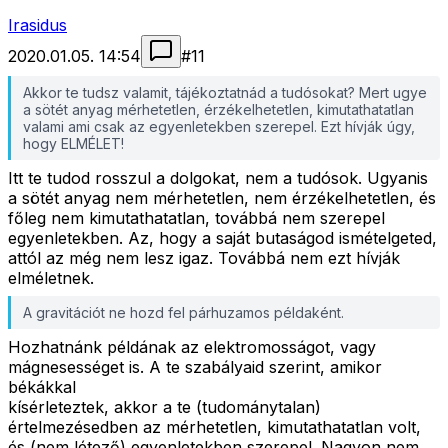
Irasidus
2020.01.05. 14:54
#
11
Akkor te tudsz valamit, tájékoztatnád a tudósokat? Mert ugye
a sötét anyag mérhetetlen, érzékelhetetlen, kimutathatatlan
valami ami csak az egyenletekben szerepel. Ezt hívják úgy,
hogy ELMÉLET!
Itt te tudod rosszul a dolgokat, nem a tudósok. Ugyanis
a sötét anyag nem mérhetetlen, nem érzékelhetetlen, és
főleg nem kimutathatatlan, továbbá nem szerepel
egyenletekben. Az, hogy a saját butaságod ismételgeted,
attól az még nem lesz igaz. Továbbá nem ezt hívják
elméletnek.
A gravitációt ne hozd fel párhuzamos példaként.
Hozhatnánk példának az elektromosságot, vagy
mágnesességet is. A te szabályaid szerint, amikor
békákkal
kísérleteztek, akkor a te (tudománytalan)
értelmezésedben az mérhetetlen, kimutathatatlan volt,
és (nem létező) egyenletekben szerepel. Nagyon nem