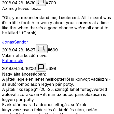
2018.04.28. 16:30
#
700
Az még kevés lesz...
"Oh, you misunderstand me, Lieutenant. All I meant was
it's a little foolish to worry about your careers at a time
like this when there's a good chance we're all about to
be killed." (Garak)
JonasSandor
2018.04.28. 16:27
#
699
1
Valami el a kezdő neve.
Kotomicuki
2018.04.28. 16:06
#
698
Nagy általánosságban:
A játék legelején lehet helikopterről is konvojt vadászni -
az autóromboláson legyen pár pötty.
A játék "közepéig" (20.-25. szintig) lehet felfegyverzett
autóval szórakozni - itt már az autód páncélozásán is
legyen pár pötty.
Ezek után marad a drónos elfogás: sofőrök
kinyuvasztása a felderítés és kijelölés után, netán