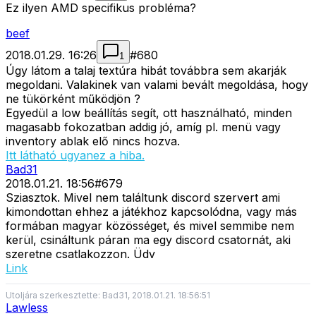
Ez ilyen AMD specifikus probléma?
beef
2018.01.29. 16:26
#
680
1
Úgy látom a talaj textúra hibát továbbra sem akarják
megoldani. Valakinek van valami bevált megoldása, hogy
ne tükörként működjön ?
Egyedül a low beállítás segít, ott használható, minden
magasabb fokozatban addig jó, amíg pl. menü vagy
inventory ablak elő nincs hozva.
Itt látható ugyanez a hiba.
Bad31
2018.01.21. 18:56
#
679
Sziasztok. Mivel nem találtunk discord szervert ami
kimondottan ehhez a játékhoz kapcsolódna, vagy más
formában magyar közösséget, és mivel semmibe nem
kerül, csináltunk páran ma egy discord csatornát, aki
szeretne csatlakozzon. Üdv
Link
Utoljára szerkesztette: Bad31, 2018.01.21. 18:56:51
Lawless