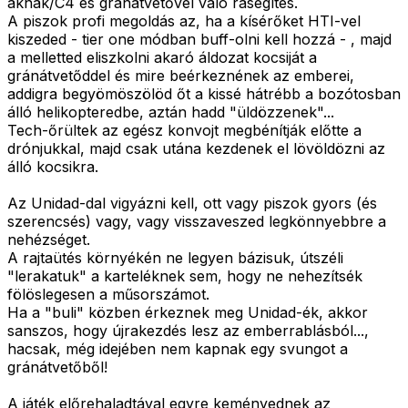
aknák/C4 és gránátvetővel való rásegítés.
A piszok profi megoldás az, ha a kísérőket HTI-vel
kiszeded - tier one módban buff-olni kell hozzá - , majd
a melletted eliszkolni akaró áldozat kocsiját a
gránátvetőddel és mire beérkeznének az emberei,
addigra begyömöszölöd őt a kissé hátrébb a bozótosban
álló helikopteredbe, aztán hadd "üldözzenek"...
Tech-őrültek az egész konvojt megbénítják előtte a
drónjukkal, majd csak utána kezdenek el lövöldözni az
álló kocsikra.
Az Unidad-dal vigyázni kell, ott vagy piszok gyors (és
szerencsés) vagy, vagy visszaveszed legkönnyebbre a
nehézséget.
A rajtaütés környékén ne legyen bázisuk, útszéli
"lerakatuk" a karteléknek sem, hogy ne nehezítsék
fölöslegesen a műsorszámot.
Ha a "buli" közben érkeznek meg Unidad-ék, akkor
sanszos, hogy újrakezdés lesz az emberrablásból...,
hacsak, még idejében nem kapnak egy svungot a
gránátvetőből!
A játék előrehaladtával egyre keményednek az