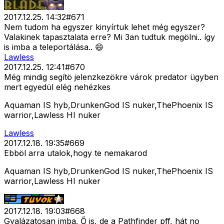
2017.12.25. 14:32
#
671
Nem tudom ha egyszer kinyírtuk lehet még egyszer?
Valakinek tapasztalata erre? Mi 3an tudtuk megölni.. így
is imba a teleportálása.. 😄
Lawless
2017.12.25. 12:41
#
670
Még mindig segítö jelenzkezökre várok predator ügyben
mert egyedül elég nehézkes
Aquaman IS hyb,DrunkenGod IS nuker,ThePhoenix IS
warrior,Lawless HI nuker
Lawless
2017.12.18. 19:35
#
669
Ebböl arra utalok,hogy te nemakarod
Aquaman IS hyb,DrunkenGod IS nuker,ThePhoenix IS
warrior,Lawless HI nuker
2017.12.18. 19:03
#
668
Gyalázatosan imba. Ő is, de a Pathfinder pff, hát no