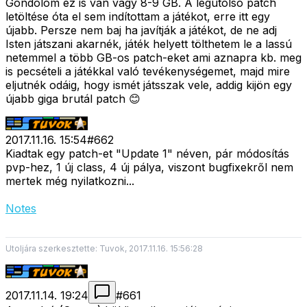
Gondolom ez is van vagy 8-9 GB. A legutolsó patch
letöltése óta el sem indítottam a játékot, erre itt egy
újabb. Persze nem baj ha javítják a játékot, de ne adj
Isten játszani akarnék, játék helyett tölthetem le a lassú
netemmel a több GB-os patch-eket ami aznapra kb. meg
is pecsételi a játékkal való tevékenységemet, majd mire
eljutnék odáig, hogy ismét játsszak vele, addig kijön egy
újabb giga brutál patch 😊
2017.11.16. 15:54
#
662
Kiadtak egy patch-et "Update 1" néven, pár módosítás
pvp-hez, 1 új class, 4 új pálya, viszont bugfixekről nem
mertek még nyilatkozni...
Notes
Utoljára szerkesztette: Tuvok, 2017.11.16. 15:56:28
2017.11.14. 19:24
#
661