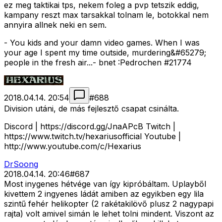
ez meg taktikai tps, nekem foleg a pvp tetszik eddig,
kampany reszt max tarsakkal tolnam le, botokkal nem
annyira allnek neki en sem.
- You kids and your damn video games. When I was
your age I spent my time outside, murdering&#65279;
people in the fresh air...- bnet :Pedrochen #21774
2018.04.14. 20:54
#
688
Division utáni, de más fejlesztő csapat csinálta.
Discord | https://discord.gg/JnaAPcB Twitch |
https://www.twitch.tv/hexariusofficial Youtube |
http://www.youtube.com/c/Hexarius
DrSoong
2018.04.14. 20:46
#
687
Most inygenes hétvége van így kipróbáltam. Uplayből
kivettem 2 ingyenes ládát amiben az egyikben egy lila
szintű fehér helikopter (2 rakétakilövő plusz 2 nagypapi
rajta) volt amivel simán le lehet tolni mindent. Viszont az