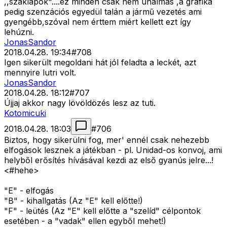
,,szaklapok"....ez minden csak nem unalmas ,a grafika
pedig szenzációs egyedül talán a jármű vezetés ami
gyengébb,szóval nem érttem miért kellett ezt így
lehúzni.
JonasSandor
2018.04.28. 19:34
#
708
Igen sikerült megoldani hát jól feladta a leckét, azt
mennyire lutri volt.
JonasSandor
2018.04.28. 18:12
#
707
Újjaj akkor nagy lövöldözés lesz az tuti.
Kotomicuki
2018.04.28. 18:03
#
706
Biztos, hogy sikerülni fog, mer' ennél csak nehezebb
elfogások lesznek a játékban - pl. Unidad-os konvoj, ami
helyből erősítés hívásával kezdi az első gyanús jelre...!
<#hehe>
"E" - elfogás
"B" - kihallgatás (Az "E" kell előtte!)
"F" - leütés (Az "E" kell előtte a "szelíd" célpontok
esetében - a "vadak" ellen egyből mehet!)