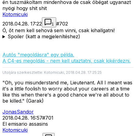
én tuszmákoltam mindenhova de csak óbégat ugyanazt
nyögi hogy shit shit
Kotomicuki
2018.04.28. 17:22
#
702
1
Ó, őt nem kell sehová sem vinni, csak kihallgatni!
Spoiler (katt a megjelenítéshez)
Autós "megoldásra" egy példa.
A C4-es megoldás - nem kell utaztatni, csak kikérdezni.
Utoljára szerkesztette: Kotomicuki, 2018.04.28. 17:25:25
"Oh, you misunderstand me, Lieutenant. All I meant was
it's a little foolish to worry about your careers at a time
like this when there's a good chance we're all about to
be killed." (Garak)
JonasSandor
2018.04.28. 16:57
#
701
El emisario assasins
Kotomicuki