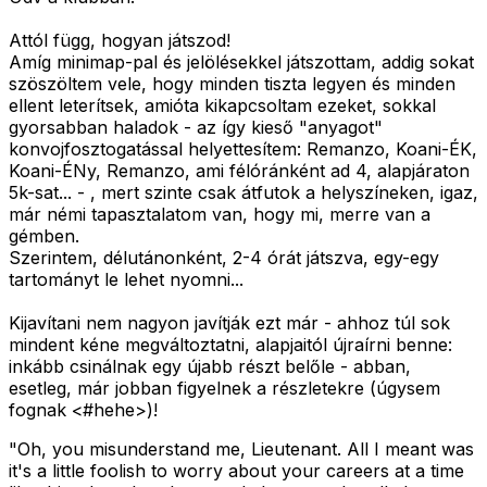
Attól függ, hogyan játszod!
Amíg minimap-pal és jelölésekkel játszottam, addig sokat
szöszöltem vele, hogy minden tiszta legyen és minden
ellent leterítsek, amióta kikapcsoltam ezeket, sokkal
gyorsabban haladok - az így kieső "anyagot"
konvojfosztogatással helyettesítem: Remanzo, Koani-ÉK,
Koani-ÉNy, Remanzo, ami félóránként ad 4, alapjáraton
5k-sat... - , mert szinte csak átfutok a helyszíneken, igaz,
már némi tapasztalatom van, hogy mi, merre van a
gémben.
Szerintem, délutánonként, 2-4 órát játszva, egy-egy
tartományt le lehet nyomni...
Kijavítani nem nagyon javítják ezt már - ahhoz túl sok
mindent kéne megváltoztatni, alapjaitól újraírni benne:
inkább csinálnak egy újabb részt belőle - abban,
esetleg, már jobban figyelnek a részletekre (úgysem
fognak <#hehe>
)!
"Oh, you misunderstand me, Lieutenant. All I meant was
it's a little foolish to worry about your careers at a time