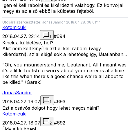
Igen el kell rabolni és kikérdezni valahogy. Ez konvojjal
megy és az első ebből a küldetés fajtából.
Utoljára szerkesztette: JonasSandor, 2018.04.28. 08:01:14
Kotomicuki
2018.04.27. 22:14
#
694
1
Kinek a küldetése, hol?
Akit nem kell kinyírni azt el kell rabolni (vagy
kikérdezni), sz'al elégé sok a lehetőség így, látatlanban...
"Oh, you misunderstand me, Lieutenant. All I meant was
it's a little foolish to worry about your careers at a time
like this when there's a good chance we're all about to
be killed." (Garak)
JonasSandor
2018.04.27. 19:07
#
693
1
Ezt a csávós dolgot hogy lehet megcsinálni?
Kotomicuki
2018.04.27. 18:07
#
692
2
Üdv a klubban!