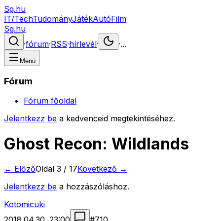
Sg.hu
IT/Tech
Tudomány
Játék
Autó
Film
Sg.hu
·
fórum
·
RSS
·
hírlevél
·
·
...
Menü
Fórum
Fórum főoldal
Jelentkezz be
a kedvenceid megtekintéséhez.
Ghost Recon: Wildlands
← Előző
Oldal
3
/
17
Következő →
Jelentkezz be
a hozzászóláshoz.
Kotomicuki
2018.04.30. 23:00
#
710