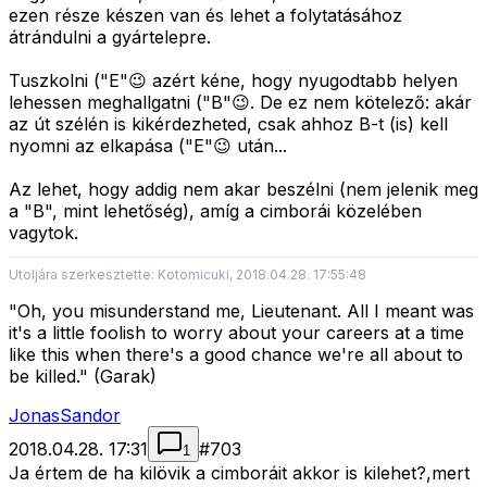
ezen része készen van és lehet a folytatásához
átrándulni a gyártelepre.
Tuszkolni ("E"😉 azért kéne, hogy nyugodtabb helyen
lehessen meghallgatni ("B"😉. De ez nem kötelező: akár
az út szélén is kikérdezheted, csak ahhoz B-t (is) kell
nyomni az elkapása ("E"😉 után...
Az lehet, hogy addig nem akar beszélni (nem jelenik meg
a "B", mint lehetőség), amíg a cimborái közelében
vagytok.
Utoljára szerkesztette: Kotomicuki, 2018.04.28. 17:55:48
"Oh, you misunderstand me, Lieutenant. All I meant was
it's a little foolish to worry about your careers at a time
like this when there's a good chance we're all about to
be killed." (Garak)
JonasSandor
2018.04.28. 17:31
#
703
1
Ja értem de ha kilövik a cimboráit akkor is kilehet?,mert