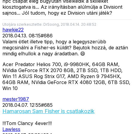
npc csapat elég bugyután viselkedik a skilleket
kiosztogatva is... Az irányításban alúlmúlja a Divisiont
sajnos... Jól tudom, hogy ez Division utáni játék?
Utoljára szerkesztette: DrSoong, 2018.04.14. 20:48:52
hawkie22
2018.04.13. 08:15
#
686
Valami ötlet illetve tipp, hogy a legegyszerübb
megcsinálni a Fisher-es küldit? Bejutok hozzá, de aztán
mindig elhullok a nagy áradatban. 😄
Acer Predator Helios 700, i9-9980HK, 64GB RAM,
NVidia GeForce RTX 2070 8GB, 2TB SSD, 1TB HDD,
Win 11 ASUS Rog Strix G17, AMD Ryzen 9 7945HX,
64GB RAM, NVidia GeForce RTX 4080 12GB, 6TB SSD,
Win 10
mester1987
2018.04.07. 12:55
#
685
Hamarosan Sam Fisher is csatlakozik
!!!Tom Clancy 4ever!!!
Lawless