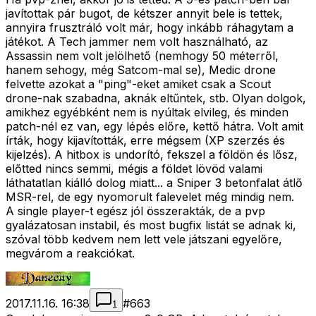
javítottak pár bugot, de kétszer annyit bele is tettek,
annyira frusztráló volt már, hogy inkább ráhagytam a
játékot. A Tech jammer nem volt használható, az
Assassin nem volt jelölhető (nemhogy 50 méterről,
hanem sehogy, még Satcom-mal se), Medic drone
felvette azokat a "ping"-eket amiket csak a Scout
drone-nak szabadna, aknák eltűntek, stb. Olyan dolgok,
amikhez egyébként nem is nyúltak elvileg, és minden
patch-nél ez van, egy lépés előre, kettő hátra. Volt amit
írták, hogy kijavították, erre mégsem (XP szerzés és
kijelzés). A hitbox is undorító, fekszel a földön és lősz,
előtted nincs semmi, mégis a földet lövöd valami
láthatatlan kiálló dolog miatt... a Sniper 3 betonfalat átlő
MSR-rel, de egy nyomorult falevelet még mindig nem.
A single player-t egész jól összerakták, de a pvp
gyalázatosan instabil, és most bugfix listát se adnak ki,
szóval több kedvem nem lett vele játszani egyelőre,
megvárom a reakciókat.
2017.11.16. 16:38
#
663
1