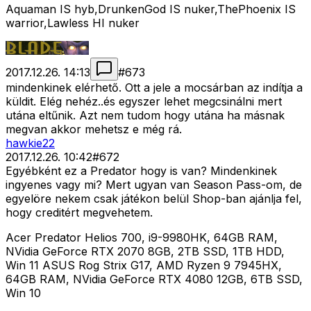
Aquaman IS hyb,DrunkenGod IS nuker,ThePhoenix IS
warrior,Lawless HI nuker
2017.12.26. 14:13
#
673
mindenkinek elérhető. Ott a jele a mocsárban az indítja a
küldit. Elég nehéz..és egyszer lehet megcsinálni mert
utána eltűnik. Azt nem tudom hogy utána ha másnak
megvan akkor mehetsz e még rá.
hawkie22
2017.12.26. 10:42
#
672
Egyébként ez a Predator hogy is van? Mindenkinek
ingyenes vagy mi? Mert ugyan van Season Pass-om, de
egyelöre nekem csak játékon belül Shop-ban ajánlja fel,
hogy creditért megvehetem.
Acer Predator Helios 700, i9-9980HK, 64GB RAM,
NVidia GeForce RTX 2070 8GB, 2TB SSD, 1TB HDD,
Win 11 ASUS Rog Strix G17, AMD Ryzen 9 7945HX,
64GB RAM, NVidia GeForce RTX 4080 12GB, 6TB SSD,
Win 10