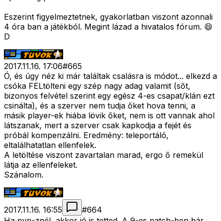
Eszerint figyelmeztetnek, gyakorlatban viszont azonnali
4 óra ban a játékból. Megint lázad a hivatalos fórum. 😄
D
2017.11.16. 17:06
#
665
Ó, és úgy néz ki már találtak csalásra is módot... elkezd a
csóka FELtölteni egy szép nagy adag valamit (sőt,
bizonyos felvétel szerint egy egész 4-es csapat/klán ezt
csinálta), és a szerver nem tudja őket hova tenni, a
másik player-ek hiába lövik őket, nem is ott vannak ahol
látszanak, mert a szerver csak kapkodja a fejét és
próbál kompenzálni. Eredmény: teleportáló,
eltalálhatatlan ellenfelek.
A letöltése viszont zavartalan marad, ergo ő remekül
látja az ellenfeleket.
Szánalom.
2017.11.16. 16:55
#
664
Ha pvp-znél, akkor jó is tetted. A 9-es patch-ben bár