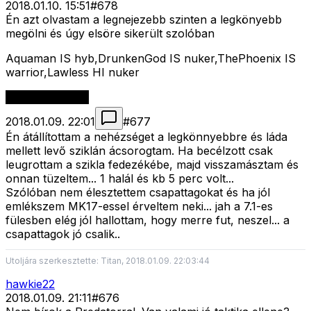
2018.01.10. 15:51
#
678
Én azt olvastam a legnejezebb szinten a legkönyebb
megölni és úgy elsöre sikerült szolóban
Aquaman IS hyb,DrunkenGod IS nuker,ThePhoenix IS
warrior,Lawless HI nuker
2018.01.09. 22:01
#
677
Én átállítottam a nehézséget a legkönnyebbre és láda
mellett levő sziklán ácsorogtam. Ha becélzott csak
leugrottam a szikla fedezékébe, majd visszamásztam és
onnan tüzeltem... 1 halál és kb 5 perc volt...
Szólóban nem élesztettem csapattagokat és ha jól
emlékszem MK17-essel érveltem neki... jah a 7.1-es
fülesben elég jól hallottam, hogy merre fut, neszel... a
csapattagok jó csalik..
Utoljára szerkesztette: Titan, 2018.01.09. 22:03:44
hawkie22
2018.01.09. 21:11
#
676