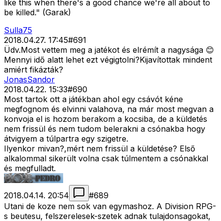
like this when there's a good chance we're all about to
be killed." (Garak)
Sulla75
2018.04.27. 17:45
#
691
Üdv.Most vettem meg a jatékot és elrémít a nagysága 😊
Mennyi idő alatt lehet ezt végigtolni?Kijavítottak mindent
amiért fikázták?
JonasSandor
2018.04.22. 15:33
#
690
Most tartok ott a játékban ahol egy csávót kéne
megfognom és elvinni valahova, na már most megvan a
konvoja el is hozom berakom a kocsiba, de a küldetés
nem frissül és nem tudom belerakni a csónakba hogy
átvigyem a túlpartra egy szigetre.
Ilyenkor mivan?,mért nem frissül a küldetése? Első
alkalommal sikerült volna csak túlmentem a csónakkal
és megfulladt.
2018.04.14. 20:54
#
689
Utani de koze nem sok van egymashoz. A Division RPG-
s beutesu, felszerelesek-szetek adnak tulajdonsagokat,