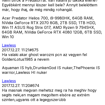
Nem bírok a Predatorral. Van valami jó taktika ellene?
Egyébként mennyi löszer kell bele? Annyit belelöttem
már, hogy ihaj, de még mindig rohangál.
Acer Predator Helios 700, i9-9980HK, 64GB RAM,
NVidia GeForce RTX 2070 8GB, 2TB SSD, 1TB HDD,
Win 11 ASUS Rog Strix G17, AMD Ryzen 9 7945HX,
64GB RAM, NVidia GeForce RTX 4080 12GB, 6TB SSD,
Win 10
Lawless
2017.12.27. 11:21
#
675
Ha valaki akar ghost warozni pcn az vegyen fel
GoldenLotus1985 a nevem
Aquaman IS hyb,DrunkenGod IS nuker,ThePhoenix IS
warrior,Lawless HI nuker
Lawless
2017.12.27. 11:20
#
674
Ha masnak megvan mehetsz meg ra ha meghiv hogy
segits neki,en magam megoltem elsöre az extrém
szinten,ugyanis ott a legegyszerübb