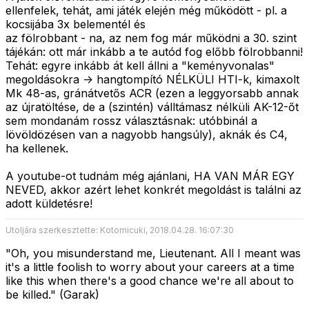
ellenfelek, tehát, ami játék elején még működött - pl. a
kocsijába 3x belementél és
az fölrobbant - na, az nem fog már működni a 30. szint
tájékán: ott már inkább a te autód fog előbb fölrobbanni!
Tehát: egyre inkább át kell állni a "keményvonalas"
megoldásokra -> hangtompító NÉLKÜLI HTI-k, kimaxolt
Mk 48-as, gránátvetős ACR (ezen a leggyorsabb annak
az újratöltése, de a (szintén) válltámasz nélküli AK-12-őt
sem mondanám rossz választásnak: utóbbinál a
lövöldözésen van a nagyobb hangsúly), aknák és C4,
ha kellenek.
A youtube-ot tudnám még ajánlani, HA VAN MÁR EGY
NEVED, akkor azért lehet konkrét megoldást is találni az
adott küldetésre!
Utoljára szerkesztette: Kotomicuki, 2018.04.28. 16:07:30
"Oh, you misunderstand me, Lieutenant. All I meant was
it's a little foolish to worry about your careers at a time
like this when there's a good chance we're all about to
be killed." (Garak)