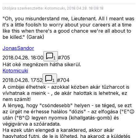
Utoljára szerkesztette: Kotomicuki, 2018.04.28. 18:08:18
"Oh, you misunderstand me, Lieutenant. All I meant was
it's a little foolish to worry about your careers at a time
like this when there's a good chance we're all about to
be killed." (Garak)
JonasSandor
2018.04.28. 18:00
#
705
1
Hát oké megnézem hátha sikerül.
Kotomicuki
2018.04.28. 17:52
#
704
1
A cimbijei élhetnek - azokkal közben akár tűzharcot is
vívhatnak a mieink - , de akár halottak is lehetnek, ez
nem számít!
A lényeg, hogy "csöndesebb" helyen - se téged, se ezt
az ürgét ne érhesse halálos "dózis" - az elfogása ("E"😉
után ("B"😉 legyen nyomva (kihallgatás-gomb) és
végigvárva a szóáradata.
Ha ezek után elengedi a karaktered, akkor akár
hagyhatod futni, de le is lőheted, ha akarod: a küldetés