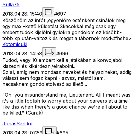
Sulla75
2018.04.28. 15:40
#
697
Köszönöm az infót ,egyenlőre esténként csinálok meg
egy max -kettő küldetést.Skacokkal még csak egy
embert tudok kijelölni gyilokra gondolom ez később-
több xp után-változik és meget a tábornok mód<#hehe>
Kotomicuki
2018.04.28. 14:58
#
696
2
Tudod, vagy 10 embert kell a játékában a konvojából
kiszedni és kikérdezni/elrabolni...
Sz'al, amíg nem mondasz neveket és helyszíneket, addig
választ sem fogsz kapni - szvsz, mástól sem,
hacsaknem gondolatolvasó az illető...
"Oh, you misunderstand me, Lieutenant. All I meant was
it's a little foolish to worry about your careers at a time
like this when there's a good chance we're all about to
be killed." (Garak)
JonasSandor
2018.04.28. 07:59
#
695
1