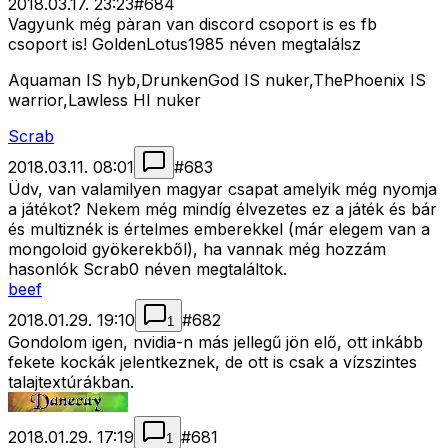
2018.03.17. 23:23
#
684
Vagyunk még pàran van discord csoport is es fb
csoport is! GoldenLotus1985 néven megtalálsz
Aquaman IS hyb,DrunkenGod IS nuker,ThePhoenix IS
warrior,Lawless HI nuker
Scrab
2018.03.11. 08:01
#
683
Üdv, van valamilyen magyar csapat amelyik még nyomja
a játékot? Nekem még mindíg élvezetes ez a játék és bár
és multiznék is értelmes emberekkel (már elegem van a
mongoloid gyökerekből), ha vannak még hozzám
hasonlók Scrab0 néven megtaláltok.
beef
2018.01.29. 19:10
#
682
1
Gondolom igen, nvidia-n más jellegű jön elő, ott inkább
fekete kockák jelentkeznek, de ott is csak a vízszintes
talajtextúrákban.
2018.01.29. 17:19
#
681
1