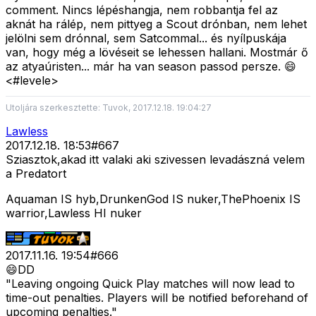
comment. Nincs lépéshangja, nem robbantja fel az
aknát ha rálép, nem pittyeg a Scout drónban, nem lehet
jelölni sem drónnal, sem Satcommal... és nyílpuskája
van, hogy még a lövéseit se lehessen hallani. Mostmár ő
az atyaúristen... már ha van season passod persze. 😄
<#levele>
Utoljára szerkesztette: Tuvok, 2017.12.18. 19:04:27
Lawless
2017.12.18. 18:53
#
667
Sziasztok,akad itt valaki aki szivessen levadászná velem
a Predatort
Aquaman IS hyb,DrunkenGod IS nuker,ThePhoenix IS
warrior,Lawless HI nuker
2017.11.16. 19:54
#
666
😄DD
"Leaving ongoing Quick Play matches will now lead to
time-out penalties. Players will be notified beforehand of
upcoming penalties."