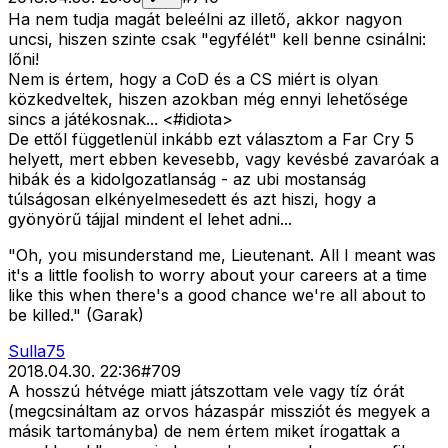
Ha nem tudja magát beleélni az illető, akkor nagyon
uncsi, hiszen szinte csak "egyfélét" kell benne csinálni:
lőni!
Nem is értem, hogy a CoD és a CS miért is olyan
közkedveltek, hiszen azokban még ennyi lehetősége
sincs a játékosnak...
<#idiota>
De ettől függetlenül inkább ezt választom a Far Cry 5
helyett, mert ebben kevesebb, vagy kevésbé zavaróak a
hibák és a kidolgozatlanság - az ubi mostanság
túlságosan elkényelmesedett és azt hiszi, hogy a
gyönyörű tájjal mindent el lehet adni...
"Oh, you misunderstand me, Lieutenant. All I meant was
it's a little foolish to worry about your careers at a time
like this when there's a good chance we're all about to
be killed." (Garak)
Sulla75
2018.04.30. 22:36
#
709
A hosszú hétvége miatt játszottam vele vagy tíz órát
(megcsináltam az orvos házaspár missziót és megyek a
másik tartományba) de nem értem miket írogattak a