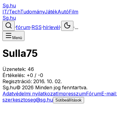
Sg.hu
IT/Tech
Tudomány
Játék
Autó
Film
Sg.hu
·
fórum
·
RSS
·
hírlevél
·
·
...
Menü
Sulla75
Üzenetek:
46
Értékelés:
+
0
/
-
0
Regisztráció:
2016. 10. 02.
Sg
.hu
©
2026
Minden jog fenntartva.
Adatvédelmi nyilatkozat
Impresszum
Fórum
E-mail:
szerkesztoseg@sg.hu
Sütibeállítások