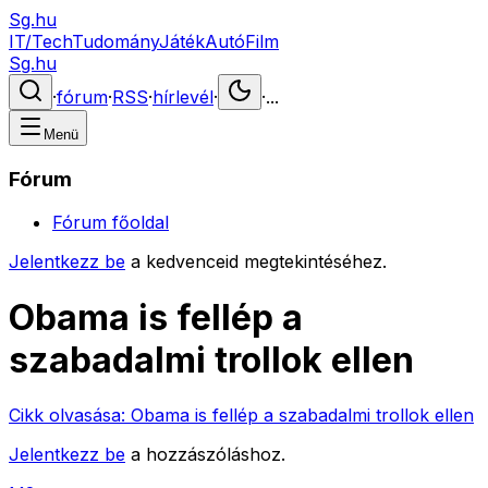
Sg.hu
IT/Tech
Tudomány
Játék
Autó
Film
Sg.hu
·
fórum
·
RSS
·
hírlevél
·
·
...
Menü
Fórum
Fórum főoldal
Jelentkezz be
a kedvenceid megtekintéséhez.
Obama is fellép a
szabadalmi trollok ellen
Cikk olvasása:
Obama is fellép a szabadalmi trollok ellen
Jelentkezz be
a hozzászóláshoz.