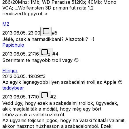
286/20Mhz; 1Mb; WD Paradise 512Kb; 40Mb; Mono
VGA; ...Wolfeinsten 3D priman fut rajta 1.2
rendszerfloppyrol :>
M2
2013.06.05. 23:00
#
5
Jééé, csak a harmadikban!? Alszotok!? :-)
Papichulo
2013.06.05. 21:16
#
4
2
Szerintem te nagyobb troll vagy 😉
Etinger
2013.06.05. 19:09
#
3
Az egyik legnagyobb ilyen szabadalmi troll az Apple 😊
teddybear
2013.06.05. 17:10
#
2
Vedd úgy, hogy ezek a szabadalmi trollok, ügyvédek,
akik megtalálták a módját, hogy még egy bõrt
lehúzzanak a vállalkozókról.
Az ugyanis teljesen jogos, hogy ha valaki feltalál valamit,
akkor hasznot húzhasson a szabadalomból. Ezek