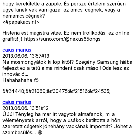
hogy kerekítette a zapple. És persze értelem szerûen
ugye kinek vak van igaza, az amcsi cégnek, vagy a
nemamcsicégnek?
<#papakacsint>
Histeria est magistra vitae. Ez nem trollkodás, ez online
graffiti! ;) https://suno.com/@nexus65ongs
caius marius
2013.06.06. 13:57
#
13
Na mosmongyátok ki lop kitõl? Szegény Samsung hiába
fejleszt ez a tetû alma mindent csak másol! Oda lesz az
innováció...
Hahahahaha 😊
&#24448;&#21069;&#30475;&#21516;&#24535;
caius marius
2013.06.06. 13:51
#
12
Úúú! Tényleg ha már itt vagytok almafanok, mi a
véleményetek arról, hogy a usákok betiltotta a hõn
szeretett cégetek jónéhány vackának importját? Jöhet a
szembesülés... 😄