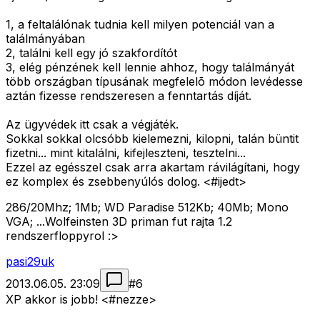
1, a feltalálónak tudnia kell milyen potenciál van a
találmányában
2, találni kell egy jó szakfordítót
3, elég pénzének kell lennie ahhoz, hogy találmányát
több országban típusának megfelelõ módon levédesse
aztán fizesse rendszeresen a fenntartás díját.
Az ügyvédek itt csak a végjáték.
Sokkal sokkal olcsóbb kielemezni, kilopni, talán büntit
fizetni... mint kitalálni, kifejleszteni, tesztelni...
Ezzel az egésszel csak arra akartam rávilágítani, hogy
ez komplex és zsebbenyúlós dolog. <#ijedt>
286/20Mhz; 1Mb; WD Paradise 512Kb; 40Mb; Mono
VGA; ...Wolfeinsten 3D priman fut rajta 1.2
rendszerfloppyrol :>
pasi29uk
2013.06.05. 23:09
#
6
XP akkor is jobb! <#nezze>