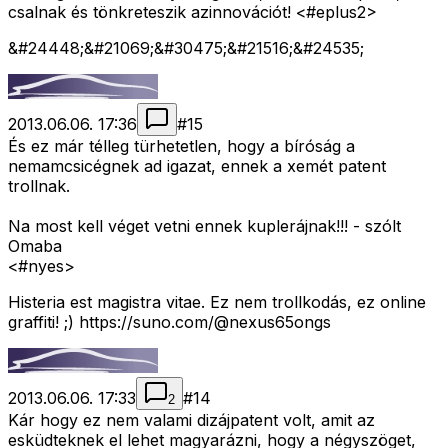
csalnak és tönkreteszik azinnovációt! <#eplus2>
&#24448;&#21069;&#30475;&#21516;&#24535;
2013.06.06. 17:36
#
15
És ez már télleg türhetetlen, hogy a bíróság a
nemamcsicégnek ad igazat, ennek a xemét patent
trollnak.
Na most kell véget vetni ennek kuplerájnak!!! - szólt
Omaba
<#nyes>
Histeria est magistra vitae. Ez nem trollkodás, ez online
graffiti! ;) https://suno.com/@nexus65ongs
2013.06.06. 17:33
#
14
2
Kár hogy ez nem valami dizájpatent volt, amit az
esküdteknek el lehet magyarázni, hogy a négyszöget,