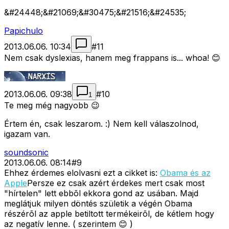
&#24448;&#21069;&#30475;&#21516;&#24535;
Papichulo
2013.06.06. 10:34
#
11
Nem csak dyslexias, hanem meg frappans is... whoa! 😊
2013.06.06. 09:38
#
10
1
Te meg még nagyobb 😉
Értem én, csak leszarom. :) Nem kell válaszolnod,
igazam van.
soundsonic
2013.06.06. 08:14
#
9
Ehhez érdemes elolvasni ezt a cikket is:
Obama és az
Apple
Persze ez csak azért érdekes mert csak most
"hírtelen" lett ebbõl ekkora gond az usában. Majd
meglátjuk milyen döntés születik a végén Obama
részérõl az apple betiltott termékeirõl, de kétlem hogy
az negatív lenne. ( szerintem 😊 )