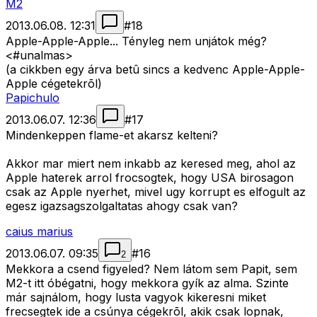
M2
2013.06.08. 12:31
#
18
Apple-Apple-Apple... Tényleg nem unjátok még?
<#unalmas>
(a cikkben egy árva betû sincs a kedvenc Apple-Apple-
Apple cégetekrõl)
Papichulo
2013.06.07. 12:36
#
17
Mindenkeppen flame-et akarsz kelteni?
Akkor mar miert nem inkabb az keresed meg, ahol az
Apple haterek arrol frocsogtek, hogy USA birosagon
csak az Apple nyerhet, mivel ugy korrupt es elfogult az
egesz igazsagszolgaltatas ahogy csak van?
caius marius
2013.06.07. 09:35
#
16
2
Mekkora a csend figyeled? Nem látom sem Papit, sem
M2-t itt óbégatni, hogy mekkora gyík az alma. Szinte
már sajnálom, hogy lusta vagyok kikeresni miket
frecsegtek ide a csúnya cégekrõl, akik csak lopnak,