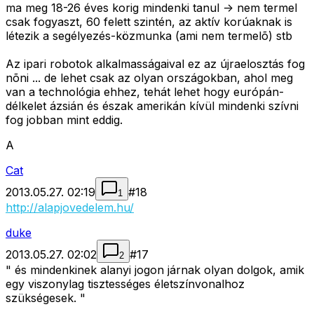
ma meg 18-26 éves korig mindenki tanul -> nem termel
csak fogyaszt, 60 felett szintén, az aktív korúaknak is
létezik a segélyezés-közmunka (ami nem termelõ) stb
Az ipari robotok alkalmasságaival ez az újraelosztás fog
nõni ... de lehet csak az olyan országokban, ahol meg
van a technológia ehhez, tehát lehet hogy európán-
délkelet ázsián és észak amerikán kívül mindenki szívni
fog jobban mint eddig.
A
Cat
2013.05.27. 02:19
#
18
1
http://alapjovedelem.hu/
duke
2013.05.27. 02:02
#
17
2
" és mindenkinek alanyi jogon járnak olyan dolgok, amik
egy viszonylag tisztességes életszínvonalhoz
szükségesek. "