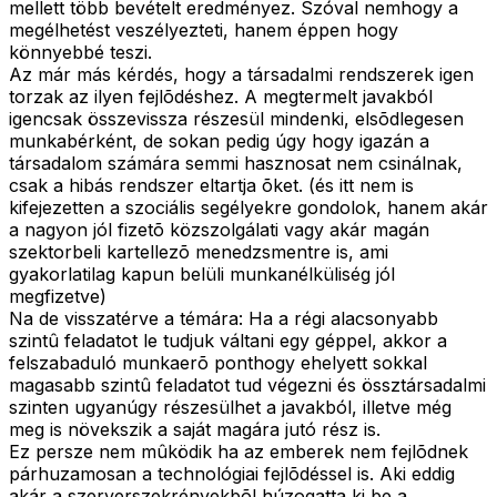
mellett több bevételt eredményez. Szóval nemhogy a
megélhetést veszélyezteti, hanem éppen hogy
könnyebbé teszi.
Az már más kérdés, hogy a társadalmi rendszerek igen
torzak az ilyen fejlõdéshez. A megtermelt javakból
igencsak összevissza részesül mindenki, elsõdlegesen
munkabérként, de sokan pedig úgy hogy igazán a
társadalom számára semmi hasznosat nem csinálnak,
csak a hibás rendszer eltartja õket. (és itt nem is
kifejezetten a szociális segélyekre gondolok, hanem akár
a nagyon jól fizetõ közszolgálati vagy akár magán
szektorbeli kartellezõ menedzsmentre is, ami
gyakorlatilag kapun belüli munkanélküliség jól
megfizetve)
Na de visszatérve a témára: Ha a régi alacsonyabb
szintû feladatot le tudjuk váltani egy géppel, akkor a
felszabaduló munkaerõ ponthogy ehelyett sokkal
magasabb szintû feladatot tud végezni és össztársadalmi
szinten ugyanúgy részesülhet a javakból, illetve még
meg is növekszik a saját magára jutó rész is.
Ez persze nem mûködik ha az emberek nem fejlõdnek
párhuzamosan a technológiai fejlõdéssel is. Aki eddig
akár a szerverszekrényekbõl húzogatta ki be a