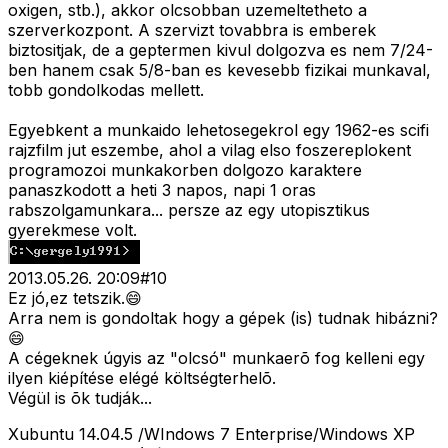
oxigen, stb.), akkor olcsobban uzemeltetheto a
szerverkozpont. A szervizt tovabbra is emberek
biztositjak, de a geptermen kivul dolgozva es nem 7/24-
ben hanem csak 5/8-ban es kevesebb fizikai munkaval,
tobb gondolkodas mellett.
Egyebkent a munkaido lehetosegekrol egy 1962-es scifi
rajzfilm jut eszembe, ahol a vilag elso foszereplokent
programozoi munkakorben dolgozo karaktere
panaszkodott a heti 3 napos, napi 1 oras
rabszolgamunkara... persze az egy utopisztikus
gyerekmese volt.
2013.05.26. 20:09
#
10
Ez jó,ez tetszik.😄
Arra nem is gondoltak hogy a gépek (is) tudnak hibázni?
😄
A cégeknek úgyis az "olcsó" munkaerõ fog kelleni egy
ilyen kiépítése elégé költségterhelõ.
Végül is õk tudják...
Xubuntu 14.04.5 /WIndows 7 Enterprise/Windows XP