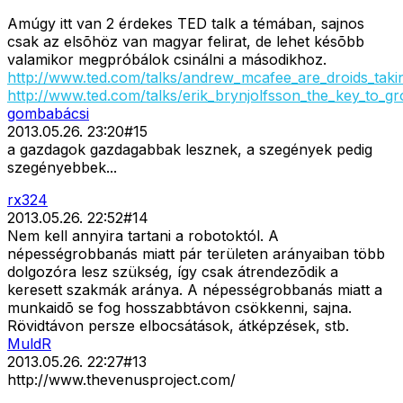
Amúgy itt van 2 érdekes TED talk a témában, sajnos
csak az elsõhöz van magyar felirat, de lehet késõbb
valamikor megpróbálok csinálni a másodikhoz.
http://www.ted.com/talks/andrew_mcafee_are_droids_taki
http://www.ted.com/talks/erik_brynjolfsson_the_key_to_
gombabácsi
2013.05.26. 23:20
#
15
a gazdagok gazdagabbak lesznek, a szegények pedig
szegényebbek...
rx324
2013.05.26. 22:52
#
14
Nem kell annyira tartani a robotoktól. A
népességrobbanás miatt pár területen arányaiban több
dolgozóra lesz szükség, így csak átrendezõdik a
keresett szakmák aránya. A népességrobbanás miatt a
munkaidõ se fog hosszabbtávon csökkenni, sajna.
Rövidtávon persze elbocsátások, átképzések, stb.
MuldR
2013.05.26. 22:27
#
13
http://www.thevenusproject.com/