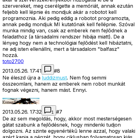
szervereket, meg cserélgette a memóriát, annak ezután
feljebb kell lépnie és mondjuk akár a robotot kell
programoznia. Aki pedig eddig a robotot programozta,
annak pedig mondjuk MI kutatónak kell fellépnie. Szóval
munka mindig van, csak az emberek nem fejlõdnek a
feladathoz (a társadalmi rendszer hibája miatt). De a
lényeg hogy nem a technológiai fejlõdést kell hibáztatni,
ne adj isten ellenállni, mert a társadalom "balfasz"
hozzá.
toto2700
2013.05.26. 17:41
#
8
Ne éleszd újra a
luddizmust
. Nem fog semmi
összeomlani, hanem az emberek nem robot munkát
fognak végezni, hanem mást. Ennyi.
2013.05.26. 17:32
#
7
1
De az sem megoldás, hogy, akkor most mesterségesen
gátat szabunk a fejlõdésnek, hogy mindenki tudjon
dolgozni. Az szinte egyenértékû lenne azzal, hogy valaki
azért kapja a pénzét, hogy ciklusban folyamatosan kiás