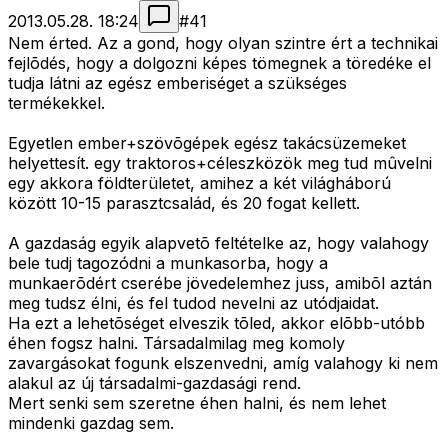
2013.05.28. 18:24
#
41
Nem érted. Az a gond, hogy olyan szintre ért a technikai
fejlõdés, hogy a dolgozni képes tömegnek a töredéke el
tudja látni az egész emberiséget a szükséges
termékekkel.
Egyetlen ember+szövõgépek egész takácsüzemeket
helyettesít. egy traktoros+céleszközök meg tud mûvelni
egy akkora földterületet, amihez a két világháború
között 10-15 parasztcsalád, és 20 fogat kellett.
A gazdaság egyik alapvetõ feltételke az, hogy valahogy
bele tudj tagozódni a munkasorba, hogy a
munkaerõdért cserébe jövedelemhez juss, amibõl aztán
meg tudsz élni, és fel tudod nevelni az utódjaidat.
Ha ezt a lehetõséget elveszik tõled, akkor elõbb-utóbb
éhen fogsz halni. Társadalmilag meg komoly
zavargásokat fogunk elszenvedni, amíg valahogy ki nem
alakul az új társadalmi-gazdasági rend.
Mert senki sem szeretne éhen halni, és nem lehet
mindenki gazdag sem.