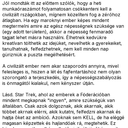
Jól mondták itt az elõttem szólók, hogy a heti
munkaóraszámot folyamatosan csökkenteni kell a
civilizált rszágokban, mígnem közelíteni fog a zéróhoz
átlagban. Ha egy maroknyi ember képes mindent
megtermelni amire az egész népességnek szüksége van
(egy adott területen), akkor a népesség fenmaradó
tagjait lehet másra használni. Élhetnek kedvükre
kreatívan tölthetik az idejüket, nevelhetik a gyerekeiket,
tanulhatnak, felfedzhetnek, nem kell minden nap
gürizniük a puszta megélhetésért.
A civilizált ember nem akar szaporodni annyira, mivel
felesleges is, hiszen a lét és fajfentartáshoz nem olyan
szorongató a terjeszkedés, így a népességszabályozás
is önmagától kialakul, nem kényszer útján.
Lásd. Star Trek, ahol az emberek a Föderációban
mindent megkapnak "ingyen", amire szükségük van
általában. Csak azok dolgoznak, akik akarnak, akik
többet akrnak elérni, akik kutatni, felfedzni akarnak és
hajtja õket az ambíció. Azoknak sem KELL, de ha eléggé
magasan képzettek és hajlandóak rá, megtehetik. Ez