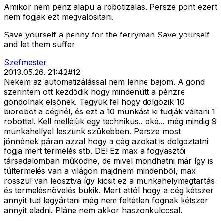
Amikor nem penz alapu a robotizalas. Persze pont ezert
nem fogjak ezt megvalositani.
Save yourself a penny for the ferryman Save yourself
and let them suffer
Szefmester
2013.05.26. 21:42
#
12
Nekem az automatizálással nem lenne bajom. A gond
szerintem ott kezdõdik hogy mindenütt a pénzre
gondolnak elsõnek. Tegyük fel hogy dolgozik 10
biorobot a cégnél, és ezt a 10 munkást ki tudják váltani 1
robottal. Kell melléjük egy technikus.. oké... még mindig 9
munkahellyel leszünk szûkebben. Persze most
jönnének páran azzal hogy a cég azokat is dolgoztatni
fogja mert termelés stb. DE! Ez max a fogyasztói
társadalomban mûködne, de mivel mondhatni már így is
túltermelés van a világon majdnem mindenbõl, max
rosszul van leosztva így kicsit ez a munkahelymegtartás
és termelésnövelés bukik. Mert attól hogy a cég kétszer
annyit tud legyártani még nem feltétlen fognak kétszer
annyit eladni. Pláne nem akkor haszonkulccsal.