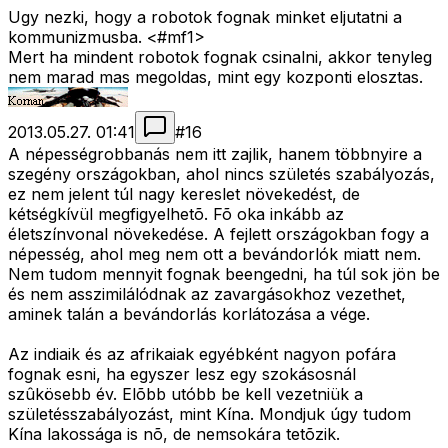
Ugy nezki, hogy a robotok fognak minket eljutatni a
kommunizmusba. <#mf1>
Mert ha mindent robotok fognak csinalni, akkor tenyleg
nem marad mas megoldas, mint egy kozponti elosztas.
2013.05.27. 01:41
#
16
A népességrobbanás nem itt zajlik, hanem többnyire a
szegény országokban, ahol nincs születés szabályozás,
ez nem jelent túl nagy kereslet növekedést, de
kétségkívül megfigyelhetõ. Fõ oka inkább az
életszínvonal növekedése. A fejlett országokban fogy a
népesség, ahol meg nem ott a bevándorlók miatt nem.
Nem tudom mennyit fognak beengedni, ha túl sok jön be
és nem asszimilálódnak az zavargásokhoz vezethet,
aminek talán a bevándorlás korlátozása a vége.
Az indiaik és az afrikaiak egyébként nagyon pofára
fognak esni, ha egyszer lesz egy szokásosnál
szûkösebb év. Elõbb utóbb be kell vezetniük a
születésszabályozást, mint Kína. Mondjuk úgy tudom
Kína lakossága is nõ, de nemsokára tetõzik.