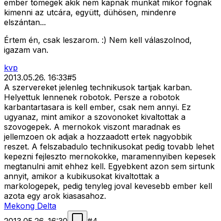
ember tömegek akik nem kapnak munkát mikor fognak
kimenni az utcára, együtt, dühösen, mindenre
elszántan...
Értem én, csak leszarom. :) Nem kell válaszolnod,
igazam van.
kvp
2013.05.26. 16:33
#
5
A szervereket jelenleg technikusok tartjak karban.
Helyettuk lennenek robotok. Persze a robotok
karbantartasara is kell ember, csak nem annyi. Ez
ugyanaz, mint amikor a szovonoket kivaltottak a
szovogepek. A mernokok viszont maradnak es
jellemzoen ok adjak a hozzaadott ertek nagyobbik
reszet. A felszabadulo technikusokat pedig tovabb lehet
kepezni fejleszto mernokokke, maramennyiben kepesek
megtanulni amit ehhez kell. Egyebkent azon sem sirtunk
annyit, amikor a kubikusokat kivaltottak a
markologepek, pedig tenyleg joval kevesebb ember kell
azota egy arok kiasasahoz.
Mekong Delta