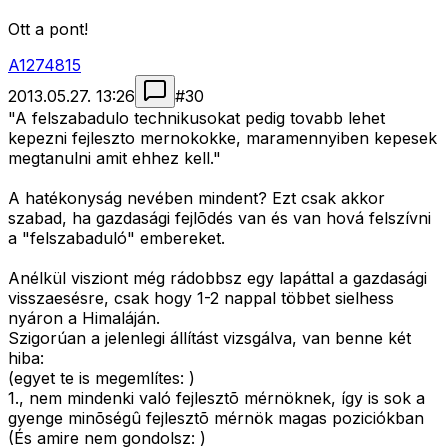
Ott a pont!
A1274815
2013.05.27. 13:26
#
30
"A felszabadulo technikusokat pedig tovabb lehet
kepezni fejleszto mernokokke, maramennyiben kepesek
megtanulni amit ehhez kell."
A hatékonyság nevében mindent? Ezt csak akkor
szabad, ha gazdasági fejlõdés van és van hová felszívni
a "felszabaduló" embereket.
Anélkül visziont még rádobbsz egy lapáttal a gazdasági
visszaesésre, csak hogy 1-2 nappal többet sielhess
nyáron a Himaláján.
Szigorúan a jelenlegi állítást vizsgálva, van benne két
hiba:
(egyet te is megemlítes: )
1., nem mindenki való fejlesztõ mérnöknek, így is sok a
gyenge minõségû fejlesztõ mérnök magas poziciókban
(És amire nem gondolsz: )