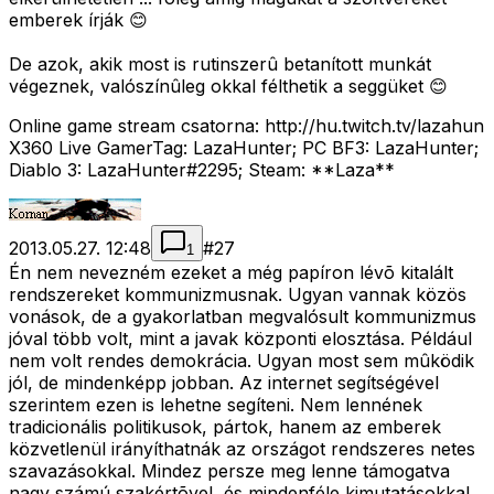
emberek írják 😊
De azok, akik most is rutinszerû betanított munkát
végeznek, valószínûleg okkal félthetik a seggüket 😊
Online game stream csatorna: http://hu.twitch.tv/lazahun
X360 Live GamerTag: LazaHunter; PC BF3: LazaHunter;
Diablo 3: LazaHunter#2295; Steam: **Laza**
2013.05.27. 12:48
#
27
1
Én nem nevezném ezeket a még papíron lévõ kitalált
rendszereket kommunizmusnak. Ugyan vannak közös
vonások, de a gyakorlatban megvalósult kommunizmus
jóval több volt, mint a javak központi elosztása. Például
nem volt rendes demokrácia. Ugyan most sem mûködik
jól, de mindenképp jobban. Az internet segítségével
szerintem ezen is lehetne segíteni. Nem lennének
tradicionális politikusok, pártok, hanem az emberek
közvetlenül irányíthatnák az országot rendszeres netes
szavazásokkal. Mindez persze meg lenne támogatva
nagy számú szakértõvel, és mindenféle kimutatásokkal,