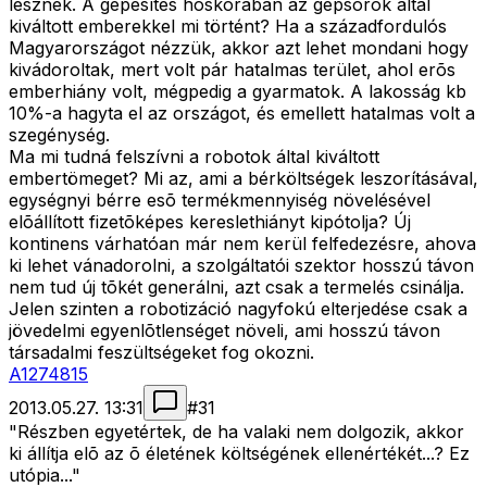
lesznek. A gépesítés hõskorában az gépsorok által
kiváltott emberekkel mi történt? Ha a századfordulós
Magyarországot nézzük, akkor azt lehet mondani hogy
kivádoroltak, mert volt pár hatalmas terület, ahol erõs
emberhiány volt, mégpedig a gyarmatok. A lakosság kb
10%-a hagyta el az országot, és emellett hatalmas volt a
szegénység.
Ma mi tudná felszívni a robotok által kiváltott
embertömeget? Mi az, ami a bérköltségek leszorításával,
egységnyi bérre esõ termékmennyiség növelésével
elõállított fizetõképes kereslethiányt kipótolja? Új
kontinens várhatóan már nem kerül felfedezésre, ahova
ki lehet vánadorolni, a szolgáltatói szektor hosszú távon
nem tud új tõkét generálni, azt csak a termelés csinálja.
Jelen szinten a robotizáció nagyfokú elterjedése csak a
jövedelmi egyenlõtlenséget növeli, ami hosszú távon
társadalmi feszültségeket fog okozni.
A1274815
2013.05.27. 13:31
#
31
"Részben egyetértek, de ha valaki nem dolgozik, akkor
ki állítja elõ az õ életének költségének ellenértékét...? Ez
utópia..."