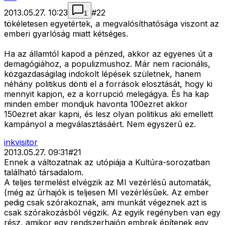
2013.05.27. 10:23
#
22
1
tökéletesen egyetértek, a megvalósíthatósága viszont az
emberi gyarlóság miatt kétséges.
Ha az államtól kapod a pénzed, akkor az egyenes út a
demagógiához, a populizmushoz. Már nem racionális,
közgazdaságilag indokolt lépések születnek, hanem
néhány politikus dönti el a források elosztását, hogy ki
mennyit kapjon, ez a korrupció melegágya. És ha kap
minden ember mondjuk havonta 100ezret akkor
150ezret akar kapni, és lesz olyan politikus aki emellett
kampányol a megválasztásáért. Nem egyszerû ez.
inkvisitor
2013.05.27. 09:31
#
21
Ennek a változatnak az utópiája a Kultúra-sorozatban
található társadalom.
A teljes termelést elvégzik az MI vezérlésû automaták,
(még az ûrhajók is teljesen MI vezérlésûek. Az ember
pedig csak szórakoznak, ami munkát végeznek azt is
csak szórakozásból végzik. Az egyik regényben van egy
rész, amikor egy rendszerhajón embrek építenek egy