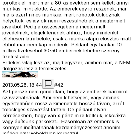
toroltek el, mert mar a 80-as evekben sem kellett annyi
munkas, mint elotte. Az emberek egy jo reszenek, mar
ma is azert nincs munkaja, mert robotok dolgoznak
helyettuk, es igy ok nem reszesulhetnek a megtermelt
javakbol. Pedig a osszesegeben a megtermelt
jovedelmek, elegek lenenek ahhoz, hogy mindenkit
ellehesen latni belole, csak a munka alapu elosztas miatt
ebbol mar nem kap mindenki. Peldaul egy bankar 10
millios fizetesebol 30-50 embernek lehetne szereny
fizetest adni.
Erdekes vilag lesz az, majd egyszer, amiben mar, a NEM
dolgozas lesz a termeszetes.
2013.05.28. 18:44
#
42
Azt persze nem gondoltam, hogy az emberek bármirõl
szavazhatnának. Ami nem lehetséges, vagy aminek
egyértelmûen rossz a kimenetele hosszú távon, arról
fölösleges szavazást tartani. De például olyan
kérdésekben, hogy van x pénz mire költsük, iskolákra
vagy építsünk parkokat... Hasonlóan az emberek is
könnyen indíthatnának kezdeményezéseket anonim
módon egy weboldalon keresztül.