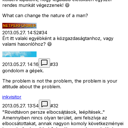
rendes munkát végezzenek! 😄
What can change the nature of a man?
2013.05.27. 14:52
#
34
Ért itt valaki egyébként a közgazdaságtanhoz, vagy
valami hasonlóhoz? 😄
2013.05.27. 14:16
#
33
gondolom a gépek.
The problem is not the problem, the problem is your
attitude about the problem.
inkvisitor
2013.05.27. 13:54
#
32
"Rövidtávon persze elbocsájtások, leépítések.."
Amennyiben nincs olyan terület, ami felszívja az
elbocsátottakat, annak nagyon komoly következményei