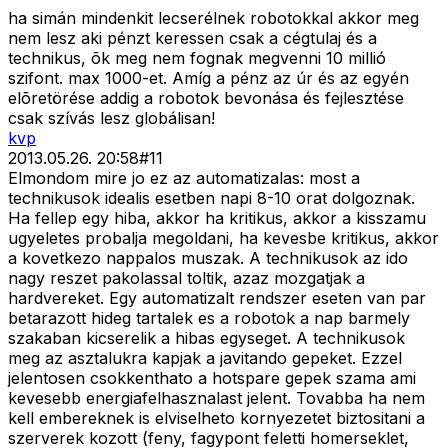
ha simán mindenkit lecserélnek robotokkal akkor meg
nem lesz aki pénzt keressen csak a cégtulaj és a
technikus, õk meg nem fognak megvenni 10 millió
szifont. max 1000-et. Amíg a pénz az úr és az egyén
elõretörése addig a robotok bevonása és fejlesztése
csak szívás lesz globálisan!
kvp
2013.05.26. 20:58
#
11
Elmondom mire jo ez az automatizalas: most a
technikusok idealis esetben napi 8-10 orat dolgoznak.
Ha fellep egy hiba, akkor ha kritikus, akkor a kisszamu
ugyeletes probalja megoldani, ha kevesbe kritikus, akkor
a kovetkezo nappalos muszak. A technikusok az ido
nagy reszet pakolassal toltik, azaz mozgatjak a
hardvereket. Egy automatizalt rendszer eseten van par
betarazott hideg tartalek es a robotok a nap barmely
szakaban kicserelik a hibas egyseget. A technikusok
meg az asztalukra kapjak a javitando gepeket. Ezzel
jelentosen csokkenthato a hotspare gepek szama ami
kevesebb energiafelhasznalast jelent. Tovabba ha nem
kell embereknek is elviselheto kornyezetet biztositani a
szerverek kozott (feny, fagypont feletti homerseklet,