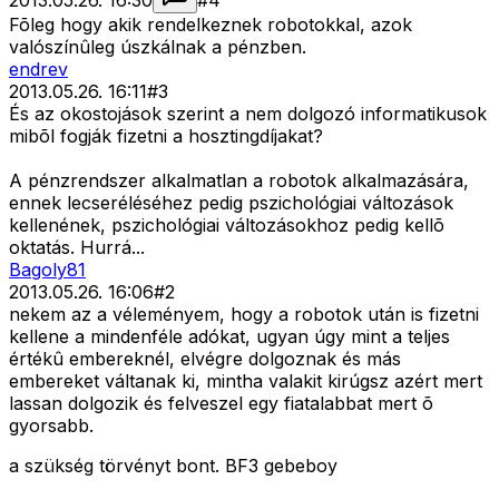
2013.05.26. 16:30
#
4
Fõleg hogy akik rendelkeznek robotokkal, azok
valószínûleg úszkálnak a pénzben.
endrev
2013.05.26. 16:11
#
3
És az okostojások szerint a nem dolgozó informatikusok
mibõl fogják fizetni a hosztingdíjakat?
A pénzrendszer alkalmatlan a robotok alkalmazására,
ennek lecseréléséhez pedig pszichológiai változások
kellenének, pszichológiai változásokhoz pedig kellõ
oktatás. Hurrá...
Bagoly81
2013.05.26. 16:06
#
2
nekem az a véleményem, hogy a robotok után is fizetni
kellene a mindenféle adókat, ugyan úgy mint a teljes
értékû embereknél, elvégre dolgoznak és más
embereket váltanak ki, mintha valakit kirúgsz azért mert
lassan dolgozik és felveszel egy fiatalabbat mert õ
gyorsabb.
a szükség törvényt bont. BF3 gebeboy