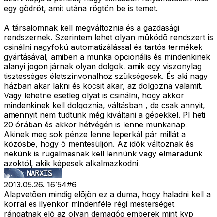
egy gödröt, amit utána rögtön be is temet.
A társalomnak kell megváltoznia és a gazdasági
rendszernek. Szerintem lehet olyan mûködõ rendszert is
csinálni nagyfokú automatizálással és tartós termékek
gyártásával, amiben a munka opcionális és mindenkinek
alanyi jogon járnak olyan dolgok, amik egy viszonylag
tisztességes életszínvonalhoz szükségesek. És aki nagy
házban akar lakni és kocsit akar, az dolgozna valamit.
Vagy lehetne esetleg olyat is csinálni, hogy akkor
mindenkinek kell dolgoznia, váltásban , de csak annyit,
amennyit nem tudtunk még kiváltani a gépekkel. Pl heti
20 órában és akkor hétvégén is lenne munkanap.
Akinek meg sok pénze lenne leperkál pár millát a
közösbe, hogy õ mentesüljön. Az idõk változnak és
nekünk is rugalmasnak kell lennünk vagy elmaradunk
azoktól, akik képesek alkalmazkodni.
2013.05.26. 16:54
#
6
Alapvetõen mindig elõjön ez a duma, hogy haladni kell a
korral és ilyenkor mindenféle régi mesterséget
rángatnak elõ az olyan demagóg emberek mint kvp