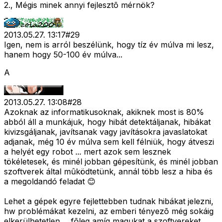
2., Mégis minek annyi fejlesztõ mérnök?
2013.05.27. 13:17
#
29
Igen, nem is arról beszélünk, hogy tíz év múlva mi lesz,
hanem hogy 50-100 év múlva...
A
2013.05.27. 13:08
#
28
Azoknak az informatikusoknak, akiknek most is 80%
abból áll a munkájuk, hogy hibát detektáljanak, hibákat
kivizsgáljanak, javítsanak vagy javításokra javaslatokat
adjanak, még 10 év múlva sem kell félniük, hogy átveszi
a helyét egy robot ... mert azok sem lesznek
tökéletesek, és minél jobban gépesítünk, és minél jobban
szoftverek által mûködtetünk, annál több lesz a hiba és
a megoldandó feladat 😊
Lehet a gépek egyre fejlettebben tudnak hibákat jelezni,
hw problémákat kezelni, az emberi tényezõ még sokáig
elkerülhetetlen ... fõleg amíg magukat a szoftvereket