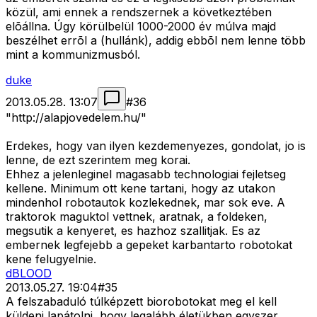
közül, ami ennek a rendszernek a következtében
elõállna. Úgy körülbelül 1000-2000 év múlva majd
beszélhet errõl a (hullánk), addig ebbõl nem lenne több
mint a kommunizmusból.
duke
2013.05.28. 13:07
#
36
"http://alapjovedelem.hu/"
Erdekes, hogy van ilyen kezdemenyezes, gondolat, jo is
lenne, de ezt szerintem meg korai.
Ehhez a jelenleginel magasabb technologiai fejletseg
kellene. Minimum ott kene tartani, hogy az utakon
mindenhol robotautok kozlekednek, mar sok eve. A
traktorok maguktol vettnek, aratnak, a foldeken,
megsutik a kenyeret, es hazhoz szallitjak. Es az
embernek legfejebb a gepeket karbantarto robotokat
kene felugyelnie.
dBLOOD
2013.05.27. 19:04
#
35
A felszabaduló túlképzett biorobotokat meg el kell
küldeni lapátolni, hogy legalább életükben egyszer