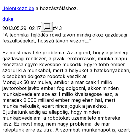
Jelentkezz be
a hozzászóláshoz.
duke
2013.05.29. 02:17
#
43
"A technikai fejlõdés rövid távon mindig okoz gazdasági
feszültségeket, hosszú távon viszont..."
Ez most mas fele problema. Az a gond, hogy a jelenlegi
gazdasagi rendszer, a javak, eroforrasok, munka alapu
elosztasa egyre kevesbbe mukodik. Egyre tobb ember
szorul ki a munkabol, mert a helyuket a hatekonyabban,
olcsobban dolgozo robotok veszik at.
Mondjuk 50 ev mulva, amikor a mar csak 1 millio
javitorobot javito ember fog dolgozni, akkor minden
munkajovedelem aze az 1 millio kivaltsagose lesz, a
maradek 9.999 milliard ember meg ehen hal, mert
munka nelkuliek, ezert nincs joguk a javakhoz.
Eljuthatunk addig az allapotig, hogy minden
munkajovedelem, a robotokat uzemelteto embereke
lesz. Ez most meg, nem nagy problema, de mar
raleptunk erre az utra. A szombati munkanapot is, azert