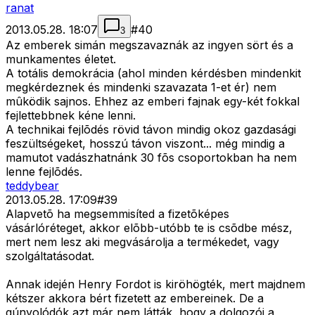
ranat
2013.05.28. 18:07
#
40
3
Az emberek simán megszavaznák az ingyen sört és a
munkamentes életet.
A totális demokrácia (ahol minden kérdésben mindenkit
megkérdeznek és mindenki szavazata 1-et ér) nem
mûködik sajnos. Ehhez az emberi fajnak egy-két fokkal
fejlettebbnek kéne lenni.
A technikai fejlõdés rövid távon mindig okoz gazdasági
feszültségeket, hosszú távon viszont... még mindig a
mamutot vadászhatnánk 30 fõs csoportokban ha nem
lenne fejlõdés.
teddybear
2013.05.28. 17:09
#
39
Alapvetõ ha megsemmisíted a fizetõképes
vásárlóréteget, akkor elõbb-utóbb te is csõdbe mész,
mert nem lesz aki megvásárolja a termékedet, vagy
szolgáltatásodat.
Annak idején Henry Fordot is kiröhögték, mert majdnem
kétszer akkora bért fizetett az embereinek. De a
gúnyolódók azt már nem látták, hogy a dolgozói a