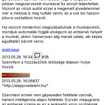
jobban megszervezett munkával 8x annyit teljesítettek.
Viszont az olcsó autóit ezzel a megemelt jövedelemmel
már a melósai is meg tudták venni, és a sok kis haszon
jókora osztalékot hozott.
Ha viszont mindenhol megszabadulnak a munkásoktól,
mondjuk automaták fogják elvégezni az emberek helyett
a munkát, akkor hamarosan alig marad valaki, aki képes
egyáltalán bármit venni.
teddybear
2013.05.28. 16:34
#
38
Szerintem a hozzászólók többsége teljesen hülye
hozzá.
2013.05.28. 16:06
#
37
"http://alapjovedelem.hu/"
Szerintem ennek nem gépesedési feltételei vannak,
hanem intelligencia alapú feltételei. Durván megugrana
az emberek száma és ez a legkisebb azon problémák