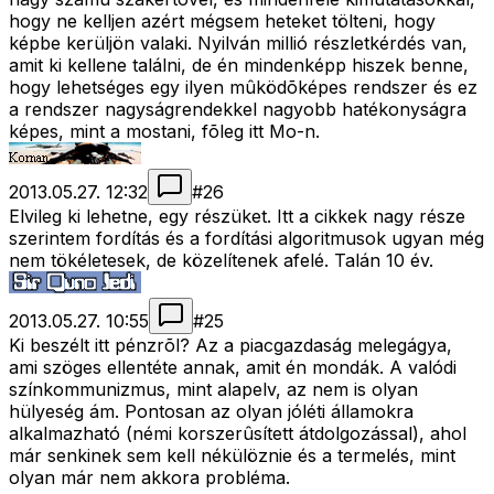
hogy ne kelljen azért mégsem heteket tölteni, hogy
képbe kerüljön valaki. Nyilván millió részletkérdés van,
amit ki kellene találni, de én mindenképp hiszek benne,
hogy lehetséges egy ilyen mûködõképes rendszer és ez
a rendszer nagyságrendekkel nagyobb hatékonyságra
képes, mint a mostani, fõleg itt Mo-n.
2013.05.27. 12:32
#
26
Elvileg ki lehetne, egy részüket. Itt a cikkek nagy része
szerintem fordítás és a fordítási algoritmusok ugyan még
nem tökéletesek, de közelítenek afelé. Talán 10 év.
2013.05.27. 10:55
#
25
Ki beszélt itt pénzrõl? Az a piacgazdaság melegágya,
ami szöges ellentéte annak, amit én mondák. A valódi
színkommunizmus, mint alapelv, az nem is olyan
hülyeség ám. Pontosan az olyan jóléti államokra
alkalmazható (némi korszerûsített átdolgozással), ahol
már senkinek sem kell nékülöznie és a termelés, mint
olyan már nem akkora probléma.