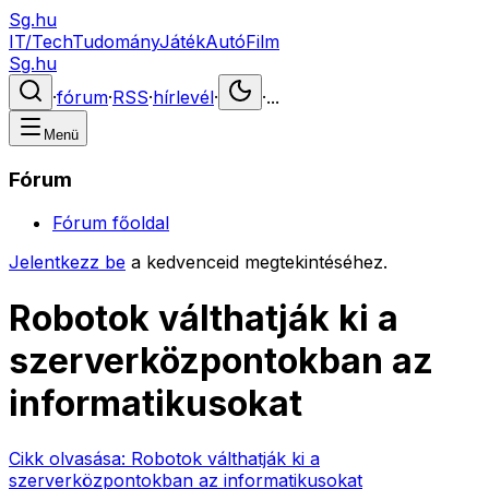
Sg.hu
IT/Tech
Tudomány
Játék
Autó
Film
Sg.hu
·
fórum
·
RSS
·
hírlevél
·
·
...
Menü
Fórum
Fórum főoldal
Jelentkezz be
a kedvenceid megtekintéséhez.
Robotok válthatják ki a
szerverközpontokban az
informatikusokat
Cikk olvasása:
Robotok válthatják ki a
szerverközpontokban az informatikusokat