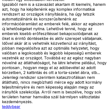
Igazából nem is a szavazást akartam itt kiemelni, hanem
azt, hogy ha kiépítenénk egy komplex informatikai
rendszert az országok irányítására, ha úgy tetszik
automatizálnánk és korszerûsítenénk az
információáramlást az emberek felé, akkor az egészen
új lehetõségeket nyitna. Lehetõvé tenné, hogy az
emberek kisebb erõfeszítéssel bekapcsolódjanak az
õket is érintõ döntésekbe és aktív szerepet vállaljanak.
Idõvel akár át is vehetnék közvetlenül az irányítást,
jobban megvalósítva azt az optimális helyzetet, hogy
valóban a legokosabb és legjobb képességû emberek
vezetnék az országot. Továbbá ez az egész nagyban
növelné az átláthatóságot, ha látni lehetne például, hogy
pontosan , hogyan megy el az adóbevétel az adott
körzetben, 2 kattintás és ott a torta-szelet ábra, stb...
Jelenlegi rendszer szerintem katasztrofálisan nem
átlátható, nincs megbízható mérce egy adott kormány
teljesítményére és nem képesség alapján megy az
irányítók szelekciója. Arról nem is beszélve, hogy sok
területen hamar hamvába szál bármilyen változtatási
kezdeményezés.
teddybear