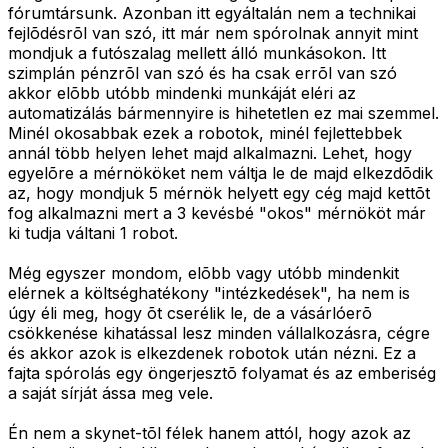
fórumtársunk. Azonban itt egyáltalán nem a technikai
fejlõdésrõl van szó, itt már nem spórolnak annyit mint
mondjuk a futószalag mellett álló munkásokon. Itt
szimplán pénzrõl van szó és ha csak errõl van szó
akkor elõbb utóbb mindenki munkáját eléri az
automatizálás bármennyire is hihetetlen ez mai szemmel.
Minél okosabbak ezek a robotok, minél fejlettebbek
annál több helyen lehet majd alkalmazni. Lehet, hogy
egyelõre a mérnököket nem váltja le de majd elkezdõdik
az, hogy mondjuk 5 mérnök helyett egy cég majd kettõt
fog alkalmazni mert a 3 kevésbé "okos" mérnököt már
ki tudja váltani 1 robot.
Még egyszer mondom, elõbb vagy utóbb mindenkit
elérnek a költséghatékony "intézkedések", ha nem is
úgy éli meg, hogy õt cserélik le, de a vásárlóerõ
csökkenése kihatással lesz minden vállalkozásra, cégre
és akkor azok is elkezdenek robotok után nézni. Ez a
fajta spórolás egy öngerjesztõ folyamat és az emberiség
a saját sírját ássa meg vele.
Én nem a skynet-tõl félek hanem attól, hogy azok az