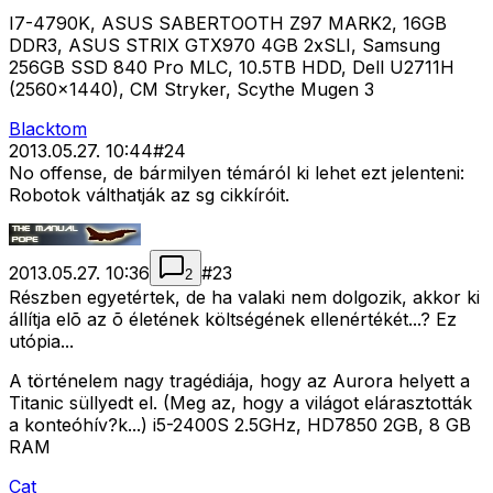
I7-4790K, ASUS SABERTOOTH Z97 MARK2, 16GB
DDR3, ASUS STRIX GTX970 4GB 2xSLI, Samsung
256GB SSD 840 Pro MLC, 10.5TB HDD, Dell U2711H
(2560x1440), CM Stryker, Scythe Mugen 3
Blacktom
2013.05.27. 10:44
#
24
No offense, de bármilyen témáról ki lehet ezt jelenteni:
Robotok válthatják az sg cikkíróit.
2013.05.27. 10:36
#
23
2
Részben egyetértek, de ha valaki nem dolgozik, akkor ki
állítja elõ az õ életének költségének ellenértékét...? Ez
utópia...
A történelem nagy tragédiája, hogy az Aurora helyett a
Titanic süllyedt el. (Meg az, hogy a világot elárasztották
a konteóhív?k...) i5-2400S 2.5GHz, HD7850 2GB, 8 GB
RAM
Cat