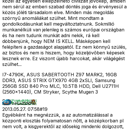
közel az egyetlen elképzelhetõ civilizált jövõkép, amiben
nem sérül az emberi szabad döntés joga és érvényesül a
közös jóléti társadalom elve. Minden más megoldás
szörnyû anomáliákat szülhet. Mint mondtam a
gondolkodásunkat kell megváltoztatnunk. Sokmillió
munkanélküli van jelenleg is számos európai országban
és ha nem tudunk munkát adni nekik, rá kell
döbbenjünk, hogy NEM IS KELL. Másképpen kell
felépíteni a gazdaságot alapjaitól. Ez nem könnyû szülés,
az biztos és nem is hiszem, hogy közeljövõben képesek
lesznek erre. Ez viszont újabb harcokat, akár világégést
szülhet...
I7-4790K, ASUS SABERTOOTH Z97 MARK2, 16GB
DDR3, ASUS STRIX GTX970 4GB 2xSLI, Samsung
256GB SSD 840 Pro MLC, 10.5TB HDD, Dell U2711H
(2560x1440), CM Stryker, Scythe Mugen 3
2013.05.27. 07:58
#
19
Egyébként ha megnézzük, a az automatizálással a
központi elosztás folyamatosan nõtt, a középkorban pl
nem volt, a kisgyerektõl az idõsekig mindenki dolgozott,