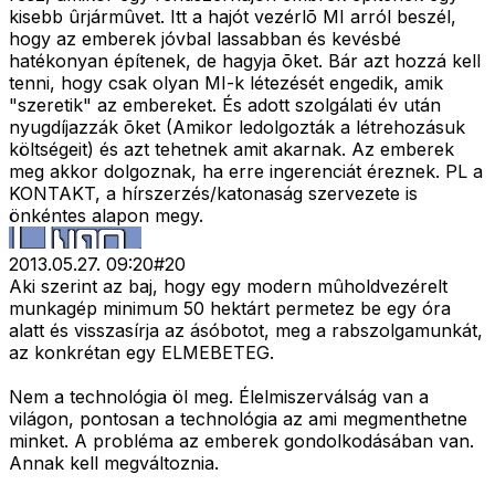
kisebb ûrjármûvet. Itt a hajót vezérlõ MI arról beszél,
hogy az emberek jóvbal lassabban és kevésbé
hatékonyan építenek, de hagyja õket. Bár azt hozzá kell
tenni, hogy csak olyan MI-k létezését engedik, amik
"szeretik" az embereket. És adott szolgálati év után
nyugdíjazzák õket (Amikor ledolgozták a létrehozásuk
költségeit) és azt tehetnek amit akarnak. Az emberek
meg akkor dolgoznak, ha erre ingerenciát éreznek. PL a
KONTAKT, a hírszerzés/katonaság szervezete is
önkéntes alapon megy.
2013.05.27. 09:20
#
20
Aki szerint az baj, hogy egy modern mûholdvezérelt
munkagép minimum 50 hektárt permetez be egy óra
alatt és visszasírja az ásóbotot, meg a rabszolgamunkát,
az konkrétan egy ELMEBETEG.
Nem a technológia öl meg. Élelmiszerválság van a
világon, pontosan a technológia az ami megmenthetne
minket. A probléma az emberek gondolkodásában van.
Annak kell megváltoznia.