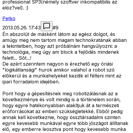
professional SP3(némely szoftver inkompatibilis az
elöz?vel). :)
Petko
2013.05.26. 17:43
#
9
Én abszolút de másként látom az egész dolgot, és
amúgy meg nem tartom magam technokratának abban
a tekintetben, hogy azt próbálnám hangsúlyozni: a
technológia, meg úgy am block a fejlõdés mindenek
felett... Sõt...!
De azért szerintem nagyon is érezhetõ egy óriási
"logikátlansági" hurok amikor valahol a robot szó
elõkerül és a munkahelyeket kezdik el félteni mint az
ipari forradalom idejében.
Pont hogy a gépesítésnek meg robotizálásnak az a
következménye és volt mindig is a történelem során,
hogy egyre hatékonyabban alakítjuk át a természeti
erõforrásokat az emberi szükségletekké. Ebbõl pedig
annak kell következnie, hogy össztársadalmi szinten
egyre kevesebb munkával egyre több jószágot állítanak
elõ, egy emberre leosztva pont hogy kevesebb munka