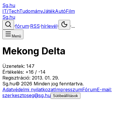
Sg.hu
IT/Tech
Tudomány
Játék
Autó
Film
Sg.hu
·
fórum
·
RSS
·
hírlevél
·
·
...
Menü
Mekong Delta
Üzenetek:
147
Értékelés:
+
16
/
-
14
Regisztráció:
2013. 01. 29.
Sg
.hu
©
2026
Minden jog fenntartva.
Adatvédelmi nyilatkozat
Impresszum
Fórum
E-mail:
szerkesztoseg@sg.hu
Sütibeállítások