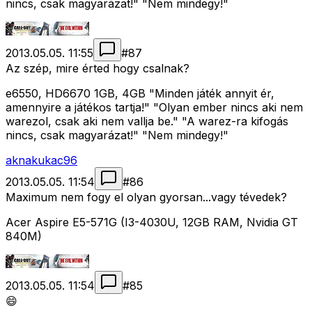
nincs, csak magyarázat!" "Nem mindegy!"
2013.05.05. 11:55
#
87
Az szép, mire érted hogy csalnak?
e6550, HD6670 1GB, 4GB "Minden játék annyit ér,
amennyire a játékos tartja!" "Olyan ember nincs aki nem
warezol, csak aki nem vallja be." "A warez-ra kifogás
nincs, csak magyarázat!" "Nem mindegy!"
aknakukac96
2013.05.05. 11:54
#
86
Maximum nem fogy el olyan gyorsan...vagy tévedek?
Acer Aspire E5-571G (I3-4030U, 12GB RAM, Nvidia GT
840M)
2013.05.05. 11:54
#
85
😄