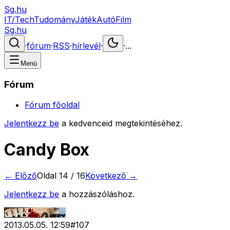
Sg.hu
IT/Tech
Tudomány
Játék
Autó
Film
Sg.hu
·
fórum
·
RSS
·
hírlevél
·
·
...
Menü
Fórum
Fórum főoldal
Jelentkezz be
a kedvenceid megtekintéséhez.
Candy Box
← Előző
Oldal
14
/
16
Következő →
Jelentkezz be
a hozzászóláshoz.
2013.05.05. 12:59
#
107