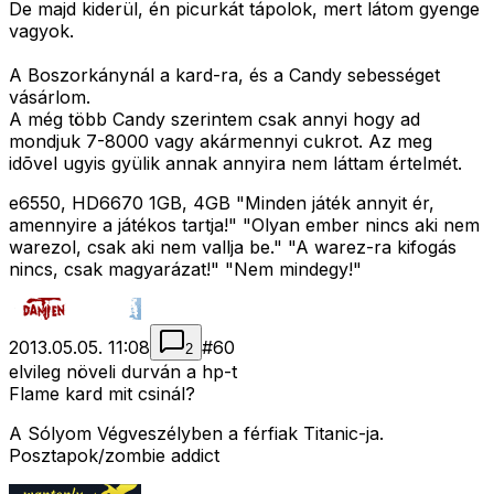
De majd kiderül, én picurkát tápolok, mert látom gyenge
vagyok.
A Boszorkánynál a kard-ra, és a Candy sebességet
vásárlom.
A még több Candy szerintem csak annyi hogy ad
mondjuk 7-8000 vagy akármennyi cukrot. Az meg
idõvel ugyis gyülik annak annyira nem láttam értelmét.
e6550, HD6670 1GB, 4GB "Minden játék annyit ér,
amennyire a játékos tartja!" "Olyan ember nincs aki nem
warezol, csak aki nem vallja be." "A warez-ra kifogás
nincs, csak magyarázat!" "Nem mindegy!"
2013.05.05. 11:08
#
60
2
elvileg növeli durván a hp-t
Flame kard mit csinál?
A Sólyom Végveszélyben a férfiak Titanic-ja.
Posztapok/zombie addict