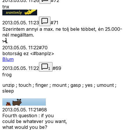
2013.05.05. 11:26
#
72
tnx
2013.05.05. 11:23
#
71
Szerintem annyi a max. ne tolj bele többet, én 25.000-
nél megálltam.
2013.05.05. 11:22
#
70
botorság ez <#banplz>
Blum
2013.05.05. 11:22
#
69
1
frog
unzip ; touch ; finger ; mount ; gasp ; yes ; umount ;
sleep
2013.05.05. 11:21
#
68
Fourth question : if you
could be whatever you want,
what would you be?