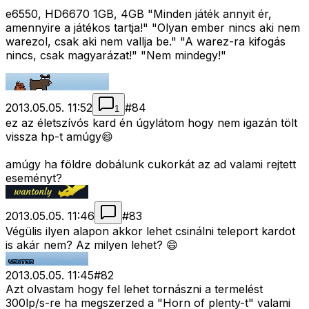
e6550, HD6670 1GB, 4GB "Minden játék annyit ér,
amennyire a játékos tartja!" "Olyan ember nincs aki nem
warezol, csak aki nem vallja be." "A warez-ra kifogás
nincs, csak magyarázat!" "Nem mindegy!"
2013.05.05. 11:52
#
84
1
ez az életszívós kard én úgylátom hogy nem igazán tölt
vissza hp-t amúgy😄
amúgy ha földre dobálunk cukorkát az ad valami rejtett
eseményt?
2013.05.05. 11:46
#
83
Végülis ilyen alapon akkor lehet csinálni teleport kardot
is akár nem? Az milyen lehet? 😄
2013.05.05. 11:45
#
82
Azt olvastam hogy fel lehet tornászni a termelést
300lp/s-re ha megszerzed a "Horn of plenty-t" valami