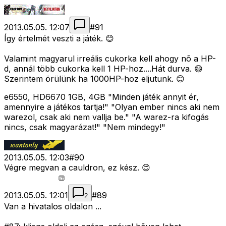
2013.05.05. 12:07
#
91
Így értelmét veszti a játék. 😊
Valamint magyarul irreális cukorka kell ahogy nõ a HP-
d, annál több cukorka kell 1 HP-hoz....Hát durva. 😄
Szerintem örülünk ha 1000HP-hoz eljutunk. 😊
e6550, HD6670 1GB, 4GB "Minden játék annyit ér,
amennyire a játékos tartja!" "Olyan ember nincs aki nem
warezol, csak aki nem vallja be." "A warez-ra kifogás
nincs, csak magyarázat!" "Nem mindegy!"
2013.05.05. 12:03
#
90
Végre megvan a cauldron, ez kész. 😊
2013.05.05. 12:01
#
89
2
Van a hivatalos oldalon ...