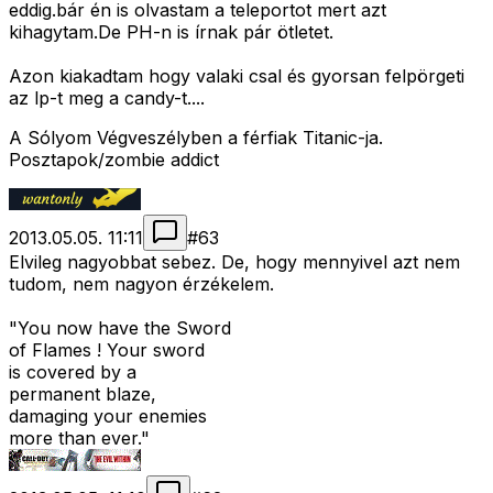
eddig.bár én is olvastam a teleportot mert azt
kihagytam.De PH-n is írnak pár ötletet.
Azon kiakadtam hogy valaki csal és gyorsan felpörgeti
az lp-t meg a candy-t....
A Sólyom Végveszélyben a férfiak Titanic-ja.
Posztapok/zombie addict
2013.05.05. 11:11
#
63
Elvileg nagyobbat sebez. De, hogy mennyivel azt nem
tudom, nem nagyon érzékelem.
"You now have the Sword
of Flames ! Your sword
is covered by a
permanent blaze,
damaging your enemies
more than ever."