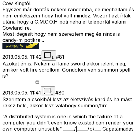
Cow Kingtõl.
Egyszer már dobták nekem randomba, de meghaltam és
nem emlékszem hogy hol volt mindez. Viszont azt írták
utána hogy a G.M.O.O.H poti néha el teleportál valami
Cowland-re.
Most idegesít hogy nem szereztem meg és nincs is
candy-m potikra...
2013.05.05. 11:42
#
81
1
Azokat én is. Nekem a flame sword akkor jelent meg,
amikor volt fire scrollom. Gondolom van summon spell
is?
2013.05.05. 11:41
#
80
1
Szerintem a csokiból lesz az életszívós kard és ha mást
raksz bele, akkor lesz valahogy summon/fire.
“A distributed system is one in which the failure of a
computer you didn't even know existed can render your
own computer unusable” _____/|_____\o/___ Cápatámadás