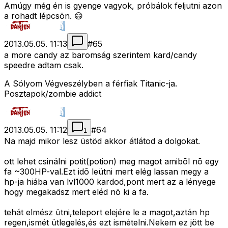
Amúgy még én is gyenge vagyok, próbálok feljutni azon
a rohadt lépcsõn. 😄
2013.05.05. 11:13
#
65
a more candy az baromság szerintem kard/candy
speedre adtam csak.
A Sólyom Végveszélyben a férfiak Titanic-ja.
Posztapok/zombie addict
2013.05.05. 11:12
#
64
1
Na majd mikor lesz üstöd akkor átlátod a dolgokat.
ott lehet csinálni potit(potion) meg magot amibõl nõ egy
fa ~300HP-val.Ezt idõ leütni mert elég lassan megy a
hp-ja hiába van lvl1000 kardod,pont mert az a lényege
hogy megakadsz mert eléd nõ ki a fa.
tehát elmész ütni,teleport elejére le a magot,aztán hp
regen,ismét ütlegelés,és ezt ismételni.Nekem ez jött be