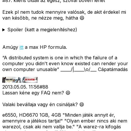
#87: kliens oldali az egész, szóval bõven lehet
Ezek pl nem tudok mennyire valósak, de akit érdekel mi
van késõbb, ne nézze meg, hátha 😄
Spoiler (katt a megjelenítéshez)
Amúgy
itt
a max HP formula.
“A distributed system is one in which the failure of a
computer you didn't even know existed can render your
own computer unusable” _____/|_____\o/___ Cápatámadás
2013.05.05. 11:56
#
88
Lassan kéne egy FAQ nem? 😄
Valaki bevállaja vagy én csináljak? 😄
e6550, HD6670 1GB, 4GB "Minden játék annyit ér,
amennyire a játékos tartja!" "Olyan ember nincs aki nem
warezol, csak aki nem vallja be." "A warez-ra kifogás