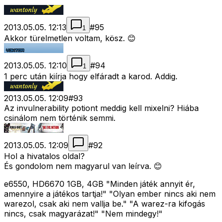
2013.05.05. 12:13
#
95
1
Akkor türelmetlen voltam, kösz. 😊
2013.05.05. 12:10
#
94
1
1 perc után kiírja hogy elfáradt a karod. Addig.
2013.05.05. 12:09
#
93
Az invulnerability potiont meddig kell mixelni? Hiába
csinálom nem történik semmi.
2013.05.05. 12:09
#
92
Hol a hivatalos oldal?
És gondolom nem magyarul van leírva. 😊
e6550, HD6670 1GB, 4GB "Minden játék annyit ér,
amennyire a játékos tartja!" "Olyan ember nincs aki nem
warezol, csak aki nem vallja be." "A warez-ra kifogás
nincs, csak magyarázat!" "Nem mindegy!"