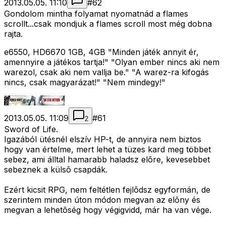
2013.05.05. 11:10
#
62
Gondolom mintha folyamat nyomatnád a flames
scrollt...csak mondjuk a flames scroll most még dobna
rajta.
e6550, HD6670 1GB, 4GB "Minden játék annyit ér,
amennyire a játékos tartja!" "Olyan ember nincs aki nem
warezol, csak aki nem vallja be." "A warez-ra kifogás
nincs, csak magyarázat!" "Nem mindegy!"
2013.05.05. 11:09
#
61
2
Sword of Life.
Igazából ütésnél elszív HP-t, de annyira nem biztos
hogy van értelme, mert lehet a tüzes kard meg többet
sebez, ami álltal hamarabb haladsz elõre, kevesebbet
sebeznek a külsõ csapdák.
Ezért kicsit RPG, nem feltétlen fejlõdsz egyformán, de
szerintem minden úton módon megvan az elõny és
megvan a lehetõség hogy végigvidd, már ha van vége.