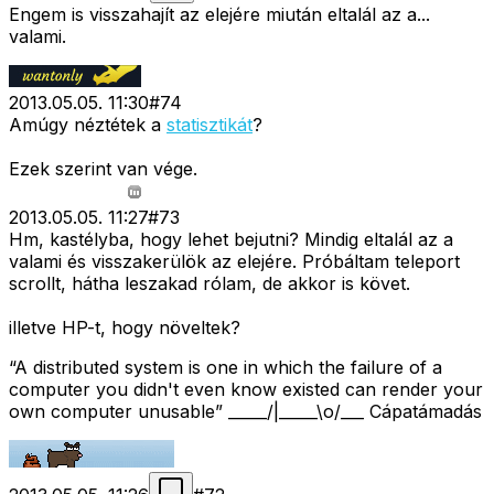
Engem is visszahajít az elejére miután eltalál az a...
valami.
2013.05.05. 11:30
#
74
Amúgy néztétek a
statisztikát
?
Ezek szerint van vége.
2013.05.05. 11:27
#
73
Hm, kastélyba, hogy lehet bejutni? Mindig eltalál az a
valami és visszakerülök az elejére. Próbáltam teleport
scrollt, hátha leszakad rólam, de akkor is követ.
illetve HP-t, hogy növeltek?
“A distributed system is one in which the failure of a
computer you didn't even know existed can render your
own computer unusable” _____/|_____\o/___ Cápatámadás