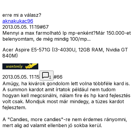
erre mi a válasz?
aknakukac96
2013.05.05. 11:19
#
67
Mennyi a max farmolható lp mp-enként?Már 150.000-et
belenyomtam, de még mindig 100/mp...
Acer Aspire E5-571G (I3-4030U, 12GB RAM, Nvidia GT
840M)
2013.05.05. 11:15
#
66
1
Amúgy, ha kivárok gondolom lett volna többféle kard is.
A summon kardot amit írtatok például nem tudom
hogyan kell megcsinálni, nálam fire és hp kard fejlesztés
volt csak. Mondjuk most már mindegy, a tüzes kardot
fejlesztem.
A "Candies, more candies"-re nem érdemes rányomni,
mert alig ad valamit ellenben jó sokba kerül.