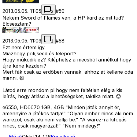
2013.05.05. 11:05
#
59
2
Nekem Sword of Flames van, a HP kard az mit tud?
Elcsesztem?
2013.05.05. 11:03
#
58
1
Ezt nem értem így.
Miazhogy poti,seed és teleport?
Hogy mûködik ez? Kiléphetsz a mecsbõl annélkül hogy
újra kéne kezdeni?
Mert fák csak az erdõben vannak, ahhoz át kellene oda
menni. 😄
Látod erre mondom pl hogy nem feltétlen elég a kis
leírás, hogy átlásd a lehetõségeket, taktika miatt. 😊
e6550, HD6670 1GB, 4GB "Minden játék annyit ér,
amennyire a játékos tartja!" "Olyan ember nincs aki nem
warezol, csak aki nem vallja be." "A warez-ra kifogás
nincs, csak magyarázat!" "Nem mindegy!"
← Előző
Oldal
14
/
16
Következő →