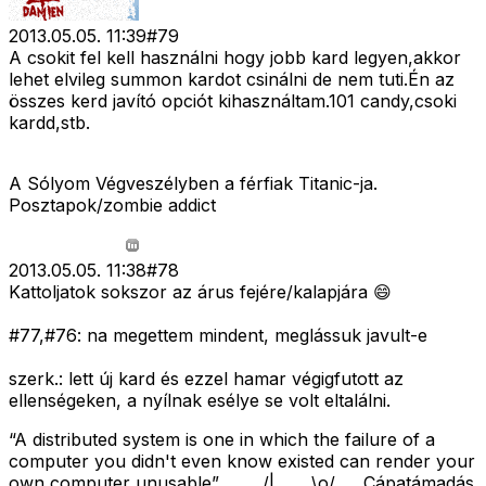
2013.05.05. 11:39
#
79
A csokit fel kell használni hogy jobb kard legyen,akkor
lehet elvileg summon kardot csinálni de nem tuti.Én az
összes kerd javító opciót kihasználtam.101 candy,csoki
kardd,stb.
A Sólyom Végveszélyben a férfiak Titanic-ja.
Posztapok/zombie addict
2013.05.05. 11:38
#
78
Kattoljatok sokszor az árus fejére/kalapjára 😄
#77,#76: na megettem mindent, meglássuk javult-e
szerk.: lett új kard és ezzel hamar végigfutott az
ellenségeken, a nyílnak esélye se volt eltalálni.
“A distributed system is one in which the failure of a
computer you didn't even know existed can render your
own computer unusable” _____/|_____\o/___ Cápatámadás