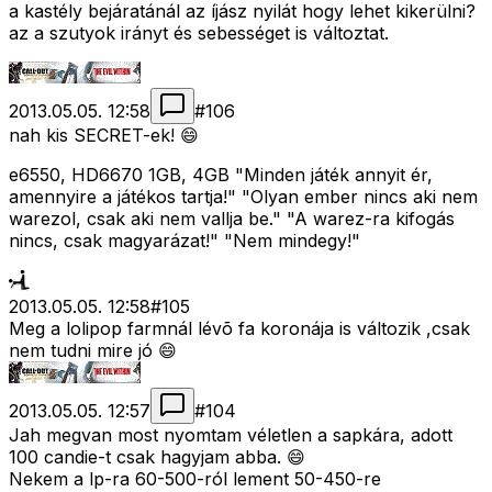
a kastély bejáratánál az íjász nyilát hogy lehet kikerülni?
az a szutyok irányt és sebességet is változtat.
2013.05.05. 12:58
#
106
nah kis SECRET-ek! 😄
e6550, HD6670 1GB, 4GB "Minden játék annyit ér,
amennyire a játékos tartja!" "Olyan ember nincs aki nem
warezol, csak aki nem vallja be." "A warez-ra kifogás
nincs, csak magyarázat!" "Nem mindegy!"
2013.05.05. 12:58
#
105
Meg a lolipop farmnál lévõ fa koronája is változik ,csak
nem tudni mire jó 😄
2013.05.05. 12:57
#
104
Jah megvan most nyomtam véletlen a sapkára, adott
100 candie-t csak hagyjam abba. 😄
Nekem a lp-ra 60-500-ról lement 50-450-re