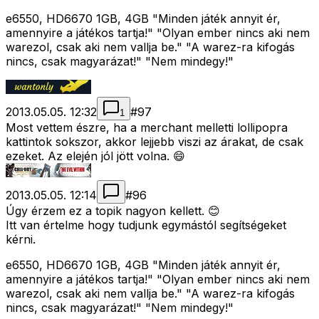
e6550, HD6670 1GB, 4GB "Minden játék annyit ér,
amennyire a játékos tartja!" "Olyan ember nincs aki nem
warezol, csak aki nem vallja be." "A warez-ra kifogás
nincs, csak magyarázat!" "Nem mindegy!"
2013.05.05. 12:32
#
97
1
Most vettem észre, ha a merchant melletti lollipopra
kattintok sokszor, akkor lejjebb viszi az árakat, de csak
ezeket. Az elején jól jött volna. 😄
2013.05.05. 12:14
#
96
Úgy érzem ez a topik nagyon kellett. 😊
Itt van értelme hogy tudjunk egymástól segítségeket
kérni.
e6550, HD6670 1GB, 4GB "Minden játék annyit ér,
amennyire a játékos tartja!" "Olyan ember nincs aki nem
warezol, csak aki nem vallja be." "A warez-ra kifogás
nincs, csak magyarázat!" "Nem mindegy!"