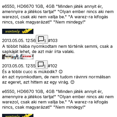
e6550, HD6670 1GB, 4GB "Minden játék annyit ér,
amennyire a játékos tartja!" "Olyan ember nincs aki nem
warezol, csak aki nem vallja be." "A warez-ra kifogás
nincs, csak magyarázat!" "Nem mindegy!"
2013.05.05. 12:56
#
103
1
A többit hiába nyomkodtam nem történik semmi, csak a
sapkáját lehet, de azt már írta valaki.
2013.05.05. 12:55
#
102
1
És a többi cucc is müködik? 😊
én azt nyomkodtam, de nem tudom rávinni normálisan
az egeret, azt hittem az egy virág. 😊
e6550, HD6670 1GB, 4GB "Minden játék annyit ér,
amennyire a játékos tartja!" "Olyan ember nincs aki nem
warezol, csak aki nem vallja be." "A warez-ra kifogás
nincs, csak magyarázat!" "Nem mindegy!"