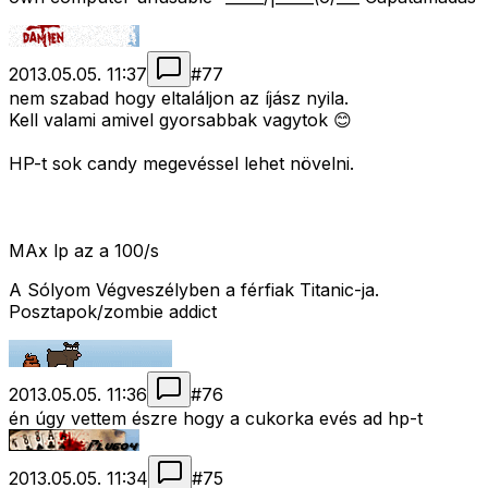
2013.05.05. 11:37
#
77
nem szabad hogy eltaláljon az íjász nyila.
Kell valami amivel gyorsabbak vagytok 😊
HP-t sok candy megevéssel lehet növelni.
MAx lp az a 100/s
A Sólyom Végveszélyben a férfiak Titanic-ja.
Posztapok/zombie addict
2013.05.05. 11:36
#
76
én úgy vettem észre hogy a cukorka evés ad hp-t
2013.05.05. 11:34
#
75