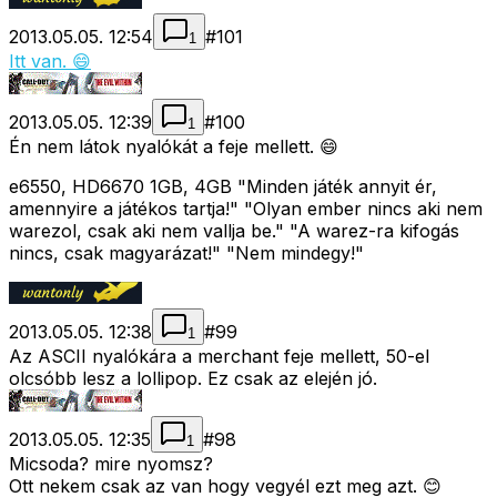
2013.05.05. 12:54
#
101
1
Itt van. 😄
2013.05.05. 12:39
#
100
1
Én nem látok nyalókát a feje mellett. 😄
e6550, HD6670 1GB, 4GB "Minden játék annyit ér,
amennyire a játékos tartja!" "Olyan ember nincs aki nem
warezol, csak aki nem vallja be." "A warez-ra kifogás
nincs, csak magyarázat!" "Nem mindegy!"
2013.05.05. 12:38
#
99
1
Az ASCII nyalókára a merchant feje mellett, 50-el
olcsóbb lesz a lollipop. Ez csak az elején jó.
2013.05.05. 12:35
#
98
1
Micsoda? mire nyomsz?
Ott nekem csak az van hogy vegyél ezt meg azt. 😊