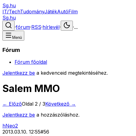
Sg.hu
IT/Tech
Tudomány
Játék
Autó
Film
Sg.hu
·
fórum
·
RSS
·
hírlevél
·
·
...
Menü
Fórum
Fórum főoldal
Jelentkezz be
a kedvenceid megtekintéséhez.
Salem MMO
← Előző
Oldal
2
/
3
Következő →
Jelentkezz be
a hozzászóláshoz.
hNeo2
2013.03.10. 12:55
#
56