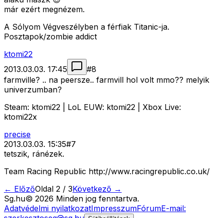
már ezért megnézem.
A Sólyom Végveszélyben a férfiak Titanic-ja.
Posztapok/zombie addict
ktomi22
2013.03.03. 17:45
#
8
farmville? .. na peersze.. farmvill hol volt mmo?? melyik
univerzumban?
Steam: ktomi22 | LoL EUW: ktomi22 | Xbox Live:
ktomi22x
precise
2013.03.03. 15:35
#
7
tetszik, ránézek.
Team Racing Republic http://www.racingrepublic.co.uk/
← Előző
Oldal
2
/
3
Következő →
Sg
.hu
©
2026
Minden jog fenntartva.
Adatvédelmi nyilatkozat
Impresszum
Fórum
E-mail: