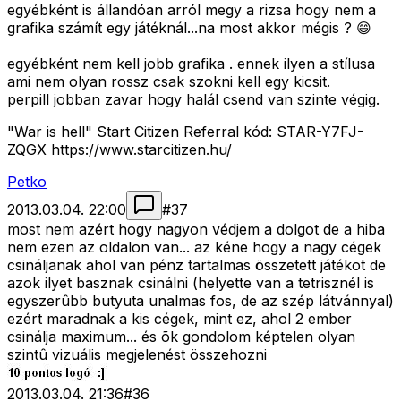
egyébként is állandóan arról megy a rizsa hogy nem a
grafika számít egy játéknál...na most akkor mégis ? 😄
egyébként nem kell jobb grafika . ennek ilyen a stílusa
ami nem olyan rossz csak szokni kell egy kicsit.
perpill jobban zavar hogy halál csend van szinte végig.
"War is hell" Start Citizen Referral kód: STAR-Y7FJ-
ZQGX https://www.starcitizen.hu/
Petko
2013.03.04. 22:00
#
37
most nem azért hogy nagyon védjem a dolgot de a hiba
nem ezen az oldalon van... az kéne hogy a nagy cégek
csináljanak ahol van pénz tartalmas összetett játékot de
azok ilyet basznak csinálni (helyette van a tetrisznél is
egyszerûbb butyuta unalmas fos, de az szép látvánnyal)
ezért maradnak a kis cégek, mint ez, ahol 2 ember
csinálja maximum... és õk gondolom képtelen olyan
szintû vizuális megjelenést összehozni
2013.03.04. 21:36
#
36