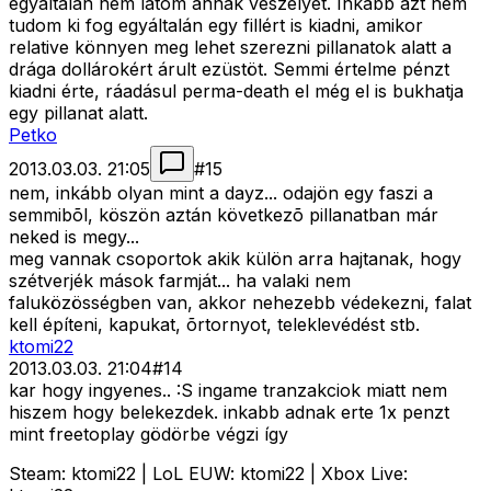
egyáltalán nem látom annak veszélyét. Inkább azt nem
tudom ki fog egyáltalán egy fillért is kiadni, amikor
relative könnyen meg lehet szerezni pillanatok alatt a
drága dollárokért árult ezüstöt. Semmi értelme pénzt
kiadni érte, ráadásul perma-death el még el is bukhatja
egy pillanat alatt.
Petko
2013.03.03. 21:05
#
15
nem, inkább olyan mint a dayz... odajön egy faszi a
semmibõl, köszön aztán következõ pillanatban már
neked is megy...
meg vannak csoportok akik külön arra hajtanak, hogy
szétverjék mások farmját... ha valaki nem
faluközösségben van, akkor nehezebb védekezni, falat
kell építeni, kapukat, õrtornyot, teleklevédést stb.
ktomi22
2013.03.03. 21:04
#
14
kar hogy ingyenes.. :S ingame tranzakciok miatt nem
hiszem hogy belekezdek. inkabb adnak erte 1x penzt
mint freetoplay gödörbe végzi így
Steam: ktomi22 | LoL EUW: ktomi22 | Xbox Live: