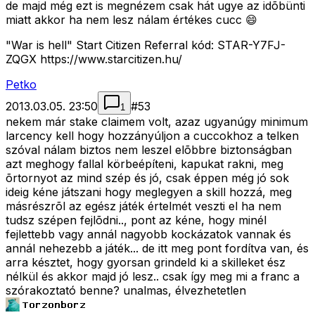
de majd még ezt is megnézem csak hát ugye az idõbünti
miatt akkor ha nem lesz nálam értékes cucc 😄
"War is hell" Start Citizen Referral kód: STAR-Y7FJ-
ZQGX https://www.starcitizen.hu/
Petko
2013.03.05. 23:50
#
53
1
nekem már stake claimem volt, azaz ugyanúgy minimum
larcency kell hogy hozzányúljon a cuccokhoz a telken
szóval nálam biztos nem leszel elõbbre biztonságban
azt meghogy fallal körbeépíteni, kapukat rakni, meg
õrtornyot az mind szép és jó, csak éppen még jó sok
ideig kéne játszani hogy meglegyen a skill hozzá, meg
másrészrõl az egész játék értelmét veszti el ha nem
tudsz szépen fejlõdni.., pont az kéne, hogy minél
fejlettebb vagy annál nagyobb kockázatok vannak és
annál nehezebb a játék... de itt meg pont fordítva van, és
arra késztet, hogy gyorsan grindeld ki a skilleket ész
nélkül és akkor majd jó lesz.. csak így meg mi a franc a
szórakoztató benne? unalmas, élvezhetetlen