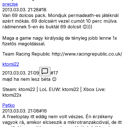
precise
2013.03.03. 21:28
#
18
Van 69 dolcsis pack. Mondjuk permadeath-es játéknál
azért mókás. 69 dolcsiért vezel cumót 10 perc múlva
rádmennek 5-en és buktál 69 dolcsit 😊)))
Maga a game nagy királyság de tényleg jobb lenne 1x
fizetõs megoldással.
Team Racing Republic http://www.racingrepublic.co.uk/
ktomi22
2013.03.03. 21:09
#
17
majd ha nem lesz béta 😉
Steam: ktomi22 | LoL EUW: ktomi22 | Xbox Live:
ktomi22x
Petko
2013.03.03. 21:08
#
16
A freetoplay itt eddig nem volt vészes. Én érzékeny
vagyok rá, amikor elcseszik a mikrotranzakcióval, de itt