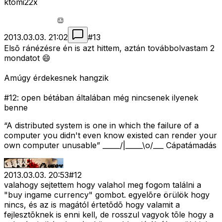
ktomi22x
2013.03.03. 21:02
#
13
Elsõ ránézésre én is azt hittem, aztán továbbolvastam 2
mondatot 😄
Amúgy érdekesnek hangzik
#12: open bétában általában még nincsenek ilyenek
benne
“A distributed system is one in which the failure of a
computer you didn't even know existed can render your
own computer unusable” _____/|_____\o/___ Cápatámadás
2013.03.03. 20:53
#
12
valahogy sejtettem hogy valahol meg fogom találni a
"buy ingame currency" gombot. egyelõre örülök hogy
nincs, és az is magától értetõdõ hogy valamit a
fejlesztõknek is enni kell, de rosszul vagyok tõle hogy a