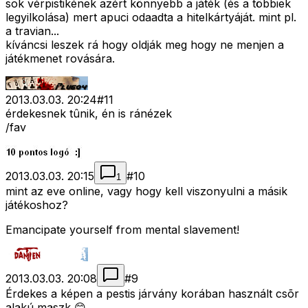
sok vérpistikének azért könnyebb a játék (és a többiek
legyilkolása) mert apuci odaadta a hitelkártyáját. mint pl.
a travian...
kíváncsi leszek rá hogy oldják meg hogy ne menjen a
játékmenet rovására.
2013.03.03. 20:24
#
11
érdekesnek tûnik, én is ránézek
/fav
2013.03.03. 20:15
#
10
1
mint az eve online, vagy hogy kell viszonyulni a másik
játékoshoz?
Emancipate yourself from mental slavement!
2013.03.03. 20:08
#
9
Érdekes a képen a pestis járvány korában használt csõr
alakú maszk 😊