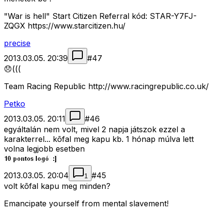
"War is hell" Start Citizen Referral kód: STAR-Y7FJ-
ZQGX https://www.starcitizen.hu/
precise
2013.03.05. 20:39
#
47
😞(((
Team Racing Republic http://www.racingrepublic.co.uk/
Petko
2013.03.05. 20:11
#
46
egyáltalán nem volt, mivel 2 napja játszok ezzel a
karakterrel... kõfal meg kapu kb. 1 hónap múlva lett
volna legjobb esetben
2013.03.05. 20:04
#
45
1
volt kõfal kapu meg minden?
Emancipate yourself from mental slavement!