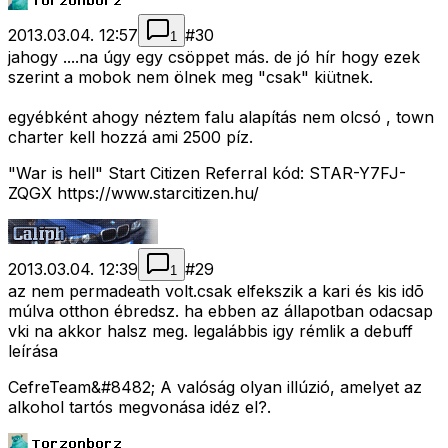
2013.03.04. 12:57
#
30
1
jahogy ....na úgy egy csöppet más. de jó hír hogy ezek
szerint a mobok nem ölnek meg "csak" kiütnek.
egyébként ahogy néztem falu alapítás nem olcsó , town
charter kell hozzá ami 2500 píz.
"War is hell" Start Citizen Referral kód: STAR-Y7FJ-
ZQGX https://www.starcitizen.hu/
2013.03.04. 12:39
#
29
1
az nem permadeath volt.csak elfekszik a kari és kis idõ
múlva otthon ébredsz. ha ebben az állapotban odacsap
vki na akkor halsz meg. legalábbis igy rémlik a debuff
leírása
CefreTeam&#8482; A valóság olyan illúzió, amelyet az
alkohol tartós megvonása idéz el?.