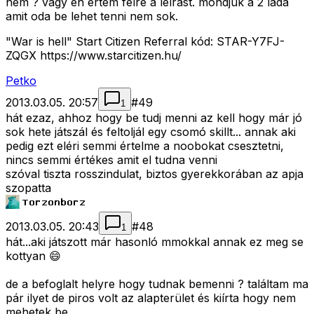
nem ? vagy én értem félre a leírást. mondjuk a 2 láda
amit oda be lehet tenni nem sok.
"War is hell" Start Citizen Referral kód: STAR-Y7FJ-
ZQGX https://www.starcitizen.hu/
Petko
2013.03.05. 20:57
#
49
1
hát ezaz, ahhoz hogy be tudj menni az kell hogy már jó
sok hete játszál és feltoljál egy csomó skillt... annak aki
pedig ezt eléri semmi értelme a noobokat csesztetni,
nincs semmi értékes amit el tudna venni
szóval tiszta rosszindulat, biztos gyerekkorában az apja
szopatta
2013.03.05. 20:43
#
48
1
hát...aki játszott már hasonló mmokkal annak ez meg se
kottyan 😄
de a befoglalt helyre hogy tudnak bemenni ? találtam ma
pár ilyet de piros volt az alapterület és kiírta hogy nem
mehetek be .