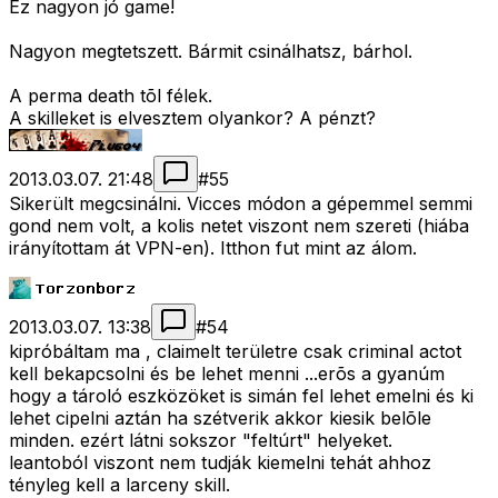
Ez nagyon jó game!
Nagyon megtetszett. Bármit csinálhatsz, bárhol.
A perma death tõl félek.
A skilleket is elvesztem olyankor? A pénzt?
2013.03.07. 21:48
#
55
Sikerült megcsinálni. Vicces módon a gépemmel semmi
gond nem volt, a kolis netet viszont nem szereti (hiába
irányítottam át VPN-en). Itthon fut mint az álom.
2013.03.07. 13:38
#
54
kipróbáltam ma , claimelt területre csak criminal actot
kell bekapcsolni és be lehet menni ...erõs a gyanúm
hogy a tároló eszközöket is simán fel lehet emelni és ki
lehet cipelni aztán ha szétverik akkor kiesik belõle
minden. ezért látni sokszor "feltúrt" helyeket.
leantoból viszont nem tudják kiemelni tehát ahhoz
tényleg kell a larceny skill.