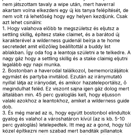
nem játszottam tavaly a wipe után, mert haverral
akartam volna elkezdeni egy új kis tanya felépítését, de
nem volt rá lehetõség hogy egy helyen kezdjünk. Csak
azt lehet csinálni:
1. Hogy valahova elõbb te megszületsz és eljutsz a
settling skillig, építesz stake claimet, és a barátod új
karakterével a wilderness guidenál beírja a te home
secretedet amit elõzõleg beállítottál a buddy list
ablakban. Így oda fog a leantoja születni a te telkedre. A
nagy gáz hogy a settling skillig és a stake claimig eljutni
legalább egy napi munka.
2. Bostonban a haverodal találkozol, bememorizáljátok
egymást és partyba invitálod. Ezután az iránymutató
nyillal látja az irányodat, és amikor hazateleportálsz, õ
megindulhat feléd. Ez viszont sajna igen gáz dolog mert
általában min. 45 perc gyaloglás kell, hogy eljusson
valaki azokhoz a leantokhoz, amiket a wilderness guide
dob.
3. És még marad az is, hogy együtt bostonbol elindultok
gyalog és valahol a városhatáron kívül (az is kb. 5-10
perc gyaloglás) letelepedtek. Itt meg az a gond, hogy túl
közel építkezni nem szabad mert banditák pillanatok