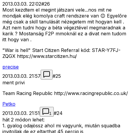
2013.03.03. 22:02
#
26
Most kezdtem el megint játszani vele...nos mit ne
mondjak elég komolya craft rendszere van 😊 Egyelõre
még csak a skill tanulását nézegetem mit hogyan kell .
Azt nem tudni hogy a béta végeztével megmaradnak a
karik ? Mostanság F2P mmoknál ez a divat nem tudom
itt hogy van .
"War is hell" Start Citizen Referral kód: STAR-Y7FJ-
ZQGX https://www.starcitizen.hu/
precise
2013.03.03. 21:57
#
25
ment privi
Team Racing Republic http://www.racingrepublic.co.uk/
Petko
2013.03.03. 21:51
#
24
1
hát 2 módon lehet:
1. gyalog odajössz ahol mi vagyunk, miután squadba
invitollak de ez eltarthat 45 percig is