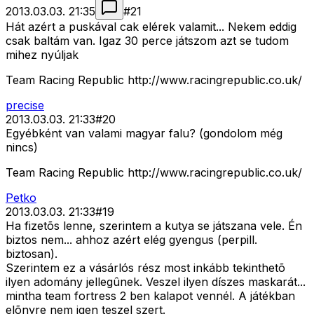
2013.03.03. 21:35
#
21
Hát azért a puskával cak elérek valamit... Nekem eddig
csak baltám van. Igaz 30 perce játszom azt se tudom
mihez nyúljak
Team Racing Republic http://www.racingrepublic.co.uk/
precise
2013.03.03. 21:33
#
20
Egyébként van valami magyar falu? (gondolom még
nincs)
Team Racing Republic http://www.racingrepublic.co.uk/
Petko
2013.03.03. 21:33
#
19
Ha fizetõs lenne, szerintem a kutya se játszana vele. Én
biztos nem... ahhoz azért elég gyengus (perpill.
biztosan).
Szerintem ez a vásárlós rész most inkább tekinthetõ
ilyen adomány jellegûnek. Veszel ilyen díszes maskarát...
mintha team fortress 2 ben kalapot vennél. A játékban
elõnyre nem igen teszel szert.