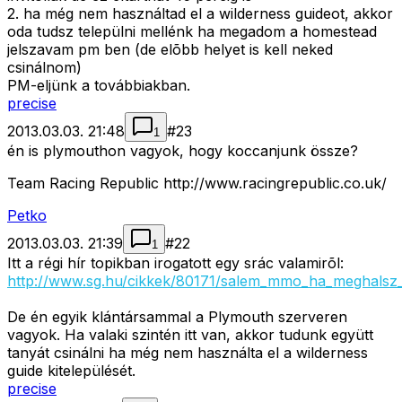
2. ha még nem használtad el a wilderness guideot, akkor
oda tudsz települni mellénk ha megadom a homestead
jelszavam pm ben (de elõbb helyet is kell neked
csinálnom)
PM-eljünk a továbbiakban.
precise
2013.03.03. 21:48
#
23
1
én is plymouthon vagyok, hogy koccanjunk össze?
Team Racing Republic http://www.racingrepublic.co.uk/
Petko
2013.03.03. 21:39
#
22
1
Itt a régi hír topikban irogatott egy srác valamirõl:
http://www.sg.hu/cikkek/80171/salem_mmo_ha_meghalsz_
De én egyik klántársammal a Plymouth szerveren
vagyok. Ha valaki szintén itt van, akkor tudunk együtt
tanyát csinálni ha még nem használta el a wilderness
guide kitelepülését.
precise