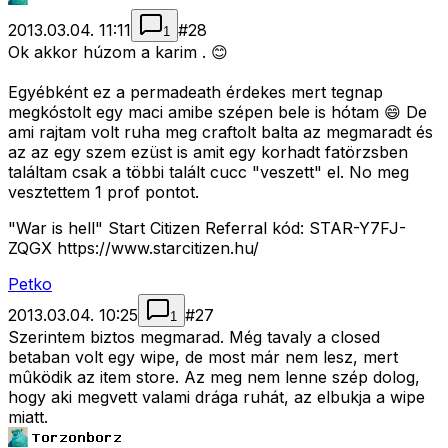
2013.03.04. 11:11
#
28
1
Ok akkor húzom a karim . 😊
Egyébként ez a permadeath érdekes mert tegnap
megkóstolt egy maci amibe szépen bele is hótam 😄 De
ami rajtam volt ruha meg craftolt balta az megmaradt és
az az egy szem ezüst is amit egy korhadt fatörzsben
találtam csak a többi talált cucc "veszett" el. No meg
vesztettem 1 prof pontot.
"War is hell" Start Citizen Referral kód: STAR-Y7FJ-
ZQGX https://www.starcitizen.hu/
Petko
2013.03.04. 10:25
#
27
1
Szerintem biztos megmarad. Még tavaly a closed
betaban volt egy wipe, de most már nem lesz, mert
mûködik az item store. Az meg nem lenne szép dolog,
hogy aki megvett valami drága ruhát, az elbukja a wipe
miatt.