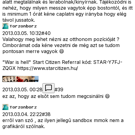
alatt megtalálnak és lerabolnak/kinyírnak. Tájékozódni is
nehéz, hogy milyen messze vagytok épp bostontól, és itt
is minimum 1 órát kéne caplatni egy irányba hogy elég
távol jussatok.
2013.03.05. 10:32
#
40
Valahogy meg lehet nézni az otthonom pozícióját ?
Cimborámat oda kéne vezetni de még azt se tudom
pontosan merre vagyok 😄
"War is hell" Start Citizen Referral kód: STAR-Y7FJ-
ZQGX https://www.starcitizen.hu/
2013.03.05. 00:28
#
39
ez az, hogy az elsõt sem tudom megcsinálni 😄
2013.03.04. 22:22
#
38
errõl van szó , az ilyen jellegû sandbox mmok nem a
grafikáról szólnak.