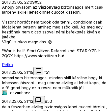
2013.03.05. 22:09
#
52
Ahogy olvasom az
viszonylag
biztonságos mert csak
larceny skillel lehet onnét cuccot kiszedni.
Viszont hordót nem tudok oda tenni , gondolom csak
ládát lehet betenni amihez meg szög kell. Az meg egy
kezdõnek nem olcsó szóval némi befektetés kíván a
játékba.
Végül is okos megoldás. 😊
"War is hell" Start Citizen Referral kód: STAR-Y7FJ-
ZQGX https://www.starcitizen.hu/
Petko
2013.03.05. 21:19
#
51
semmi sem biztonságos, minden skill kérdése hogy ki
lehessen játszani... meg utánna elvileg el lehet kapni, de
a fõ gond hogy ez a része nem mûködik jól
2013.03.05. 21:13
#
50
1
de a fészerben elvileg biztonságos lehet cuccot tárolni ,