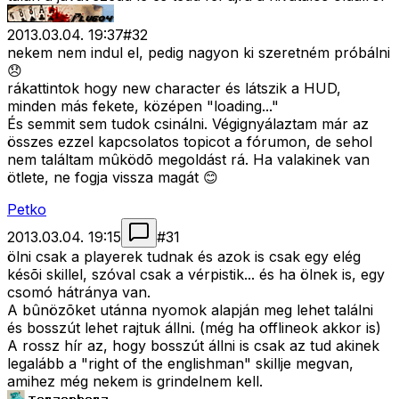
2013.03.04. 19:37
#
32
nekem nem indul el, pedig nagyon ki szeretném próbálni
😞
rákattintok hogy new character és látszik a HUD,
minden más fekete, középen "loading..."
És semmit sem tudok csinálni. Végignyálaztam már az
összes ezzel kapcsolatos topicot a fórumon, de sehol
nem találtam mûködõ megoldást rá. Ha valakinek van
ötlete, ne fogja vissza magát 😊
Petko
2013.03.04. 19:15
#
31
ölni csak a playerek tudnak és azok is csak egy elég
késõi skillel, szóval csak a vérpistik... és ha ölnek is, egy
csomó hátránya van.
A bûnözõket utánna nyomok alapján meg lehet találni
és bosszút lehet rajtuk állni. (még ha offlineok akkor is)
A rossz hír az, hogy bosszút állni is csak az tud akinek
legalább a "right of the englishman" skillje megvan,
amihez még nekem is grindelnem kell.