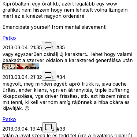
Kipróbáltam egy órát kb, azért legalább egy wow
grafikát nem hiszem hogy nem lehetett volna lízingelni,
mert ez a kinézet nagyon ordenáré
Emancipate yourself from mental slavement!
Petko
2013.03.04. 21:35
#
35
1
vagy egyszerûen csinálj új karaktert... lehet hogy valami
beakadt a szerver oldalon a karaktered generálása után
2013.03.04. 21:32
#
34
1
megvolt, meg minden egyéb apró trükk is, java cache
ürítés, ender kliens, vpn-en átirányítás, triple buffering
kikapcsolása, vga driver frissítés, stb. azt hiszem nincs
mit tenni, ki kell várnom amíg rájönnek a hiba okára és
kijavítják. 😞
Petko
2013.03.04. 19:41
#
33
1
talán a javat szedd le és tedd fel újra a hivatalos oldalról