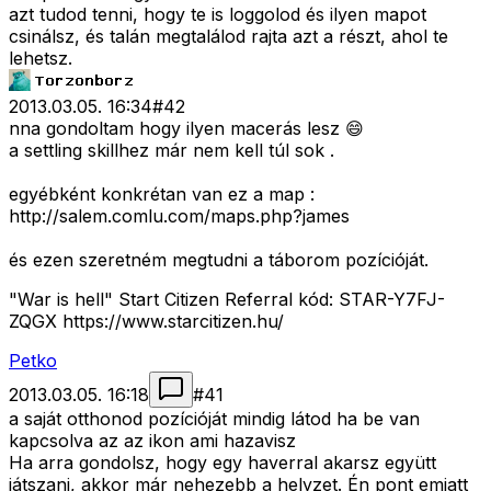
azt tudod tenni, hogy te is loggolod és ilyen mapot
csinálsz, és talán megtalálod rajta azt a részt, ahol te
lehetsz.
2013.03.05. 16:34
#
42
nna gondoltam hogy ilyen macerás lesz 😄
a settling skillhez már nem kell túl sok .
egyébként konkrétan van ez a map :
http://salem.comlu.com/maps.php?james
és ezen szeretném megtudni a táborom pozícióját.
"War is hell" Start Citizen Referral kód: STAR-Y7FJ-
ZQGX https://www.starcitizen.hu/
Petko
2013.03.05. 16:18
#
41
a saját otthonod pozícióját mindig látod ha be van
kapcsolva az az ikon ami hazavisz
Ha arra gondolsz, hogy egy haverral akarsz együtt
játszani, akkor már nehezebb a helyzet. Én pont emiatt