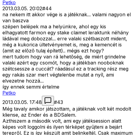
Petko
2013.03.05. 20:02
#
44
na nekem itt akkor vége is a játéknak... valami nagyon el
van baszva
szépen belépek ma a helyünkre, ahol egy kis
elhagyatott farmon egy stake claimet leraktunk néhány
ládával meg dobozzal... erre valaki szétbaszott mident,
még a kukorica ültetvényemet is, meg a kemencét is
(amit az elõzõ tulaj épített).. mégis ezt hogy?
mert tudom hogy van rá lehetõség, de miért grindelne
valaki azért egy csomót, hogy a játékban nooboknak
szétcsessze a cuccát? ráadásul ez a tracking rész meg
egy rakás szar mert végtelenbe mutat a nyíl, ami
elvezetne hozzá...
így ennek semmi értelme
Petko
2013.03.05. 17:48
#
43
Még tavaly amikor játszottam, a játéknak volt két modolt
kliense, az Ender és a BDSalem.
Azthiszem a második volt, ami egy játéksession alatt
képes volt loggolni és ilyen térképet gyûjteni a bejárt
tereprõl. Ez is így készült amit belinkeltél. Csak maximum