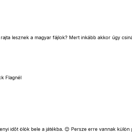
rajta lesznek a magyar fájlok? Mert inkább akkor úgy csin
ck Flagnél
nyi időt ölök bele a játékba. 😊 Persze erre vannak külön 