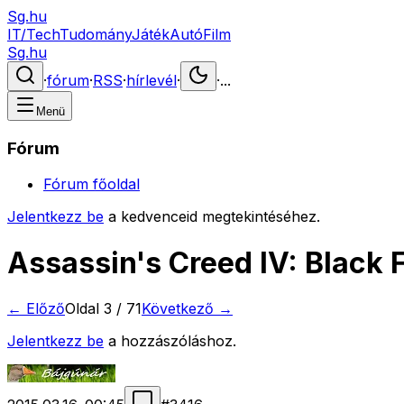
Sg.hu
IT/Tech
Tudomány
Játék
Autó
Film
Sg.hu
·
fórum
·
RSS
·
hírlevél
·
·
...
Menü
Fórum
Fórum főoldal
Jelentkezz be
a kedvenceid megtekintéséhez.
Assassin's Creed IV: Black 
← Előző
Oldal
3
/
71
Következő →
Jelentkezz be
a hozzászóláshoz.