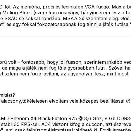
től. Az memória, proci és leginkább VGA függő. Max a bet
 a Motion Blur-t (szerintem ocsmány, hányingerem lesz a h
de SSAO se sokkal rondább. MSAA 2x szerintem elég. God R
" és egy fokkal fokozatosabbnak fog tűnni a játék futása 
örű volt - fontosabb, hogy jól fusson, szerintem inkább vedd
, de maga a játék nem fog tőle gyorsabban futni. Szóval ha 
 sztem nem fogja javítani, az ugyanolyan lesz, mint most. (
mítást?
alacsony,tökéletesen elvoltam vele közepes beállítással 😊
egy AMD Phenom X4 Black Edtiton 975 @ 3,6 Ghz, 8 Gb DD
 stabli 30 FPS-sel. AC4 viszont kifog a cuccon, azt észreve
", ami csak felhúzott élsimítással védhető ki. Egyik ismer