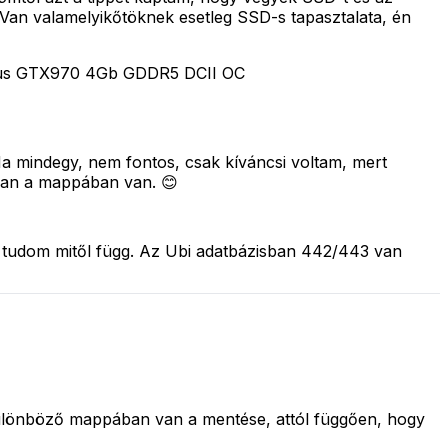
 Van valamelyikőtöknek esetleg SSD-s tapasztalata, én
Asus GTX970 4Gb GDDR5 DCII OC
 Na mindegy, nem fontos, csak kíváncsi voltam, mert
bban a mappában van. 😊
m tudom mitől függ. Az Ubi adatbázisban 442/443 van
 különböző mappában van a mentése, attól függően, hogy