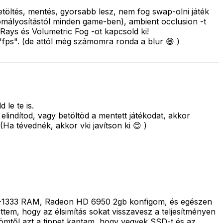
öltés, mentés, gyorsabb lesz, nem fog swap-olni játék
omályosítástól minden game-ben), ambient occlusion -t
ays és Volumetric Fog -ot kapcsold ki!
"fps". (de attól még számomra ronda a blur 😄 )
 le te is.
elindítod, vagy betöltöd a mentett játékodat, akkor
Ha tévednék, akkor vki javítson ki 😊 )
R3-1333 RAM, Radeon HD 6950 2gb konfigom, és egészen
ttem, hogy az élsimítás sokat visszavesz a teljesítményen
ősömtől azt a tippet kaptam, hogy vegyek SSD-t és az