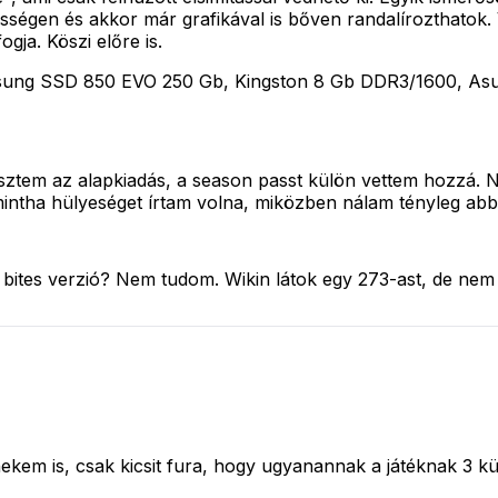
sségen és akkor már grafikával is bőven randalírozthatok.
gja. Köszi előre is.
msung SSD 850 EVO 250 Gb, Kingston 8 Gb DDR3/1600, 
És sztem az alapkiadás, a season passt külön vettem hozzá.
 mintha hülyeséget írtam volna, miközben nálam tényleg a
2 bites verzió? Nem tudom. Wikin látok egy 273-ast, de ne
nekem is, csak kicsit fura, hogy ugyanannak a játéknak 3