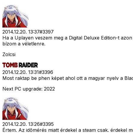
2014.12.20. 13:37
#
3397
Ha a Uplayen veszem meg a Digital Deluxe Edition-t azon 
bízom a véletlenre.
Zolcsi
2014.12.20. 13:31
#
3396
Most raktap be phen képet ahol ott a magyar nyelv a Bla
Next PC upgrade: 2022
2014.12.20. 13:26
#
3395
Értem. Az időmérés miatt érdekel a steam csak. érdekel me