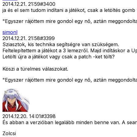
2014.12.21. 21:59
#
3400
ja és el sem tudom indítani a játékot, csak a letöltés gom
"Egyszer rájöttem mire gondol egy nő, aztán meggondolta 
simonl
2014.12.21. 21:58
#
3399
Sziasztok, kis technika segítségre van szükségem.
Feltelepítettem a játékot a 3 lemezről. Majd indításkor a U
Letölti újra a játékot vagy csak a patch -ket tölti?
Köszi a türelmes válaszokat.
"Egyszer rájöttem mire gondol egy nő, aztán meggondolta 
2014.12.20. 14:01
#
3398
És abban a verzióban legalább minden benne van. A seanson
Zolcsi