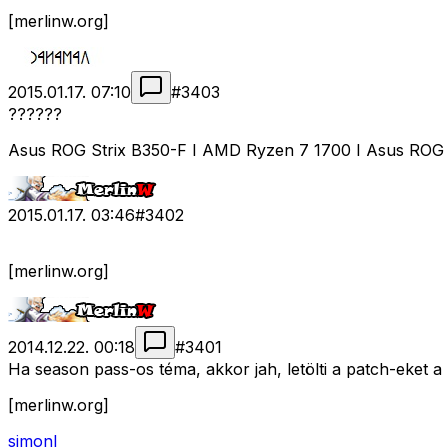
[merlinw.org]
2015.01.17. 07:10
#
3403
??????
Asus ROG Strix B350-F I AMD Ryzen 7 1700 I Asus RO
2015.01.17. 03:46
#
3402
[merlinw.org]
2014.12.22. 00:18
#
3401
Ha season pass-os téma, akkor jah, letölti a patch-eket 
[merlinw.org]
simonl