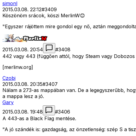
simonl
2015.03.08. 22:12
#
3409
Köszönöm srácok, köszi MerlinW😊
"Egyszer rájöttem mire gondol egy nő, aztán meggondolta 
2015.03.08. 20:54
#
3408
442 vagy 443 (függően attól, hogy Steam vagy Dobozos
[merlinw.org]
Czobi
2015.03.08. 20:35
#
3407
Nálam a 273-as mappában van. De a legegyszerűbb, hogy m
a mappa lesz a jó.
Gary
2015.03.08. 19:48
#
3406
A 443-as a Black Flag mentése.
"A jó szándék is: gazdagság, az önzetlenség: szép S a tisz