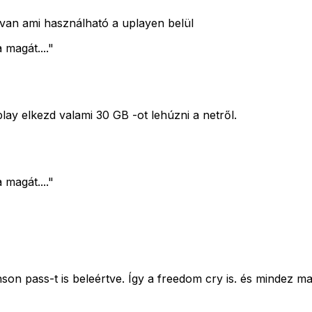
b van ami használható a uplayen belül
magát...."
play elkezd valami 30 GB -ot lehúzni a netről.
magát...."
 pass-t is beleértve. Így a freedom cry is. és mindez magy