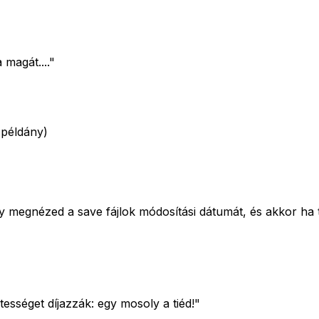
magát...."
 példány)
egnézed a save fájlok módosítási dátumát, és akkor ha tud
tességet díjazzák: egy mosoly a tiéd!"