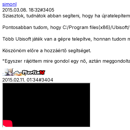
simonl
2015.03.08. 18:32
#
3405
Sziasztok, tudnátok abban segíteni, hogy ha újratelepíte
Pontosabban tudom, hogy C:/Program files(x86)/Ubisof
Több Ubisoft játék van a gépre telepítve, honnan tudom 
Köszönöm előre a hozzáértő segítséget.
"Egyszer rájöttem mire gondol egy nő, aztán meggondolta 
2015.02.11. 01:34
#
3404