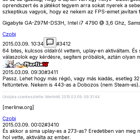
oprendszert és a játékot tegyem arra sokat nyerek a sebe
szkeptikus vagyok, hogy ez nekem az FPS-eimet javítani fo
Gigabyte GA-Z97M-DS3H, Intel i7 4790 @ 3,6 Ghz, Sa
Czobi
2015.03.09. 10:34
#
3412
64 bites, kulcsos oldalról vettem, uplay-en aktiváltam. 
válaszolok egy kérdésre, segíteni próbálok, aztán olyan
2015.03.09. 09:30
#
3411
Passz. Lehet hogy más régió, vagy más kiadás, esetleg 3
feltüntetve. Nekem is 443-as a Dobozos (nem Steam-es).
Utoljára szerkesztette: MerlinW, 2015.03.09. 09:31:44
[merlinw.org]
Czobi
2015.03.09. 00:02
#
3410
És akkor a sima uplay-es a 273-as? Eredetiben van meg 
hol vette, aktiválta az ember.