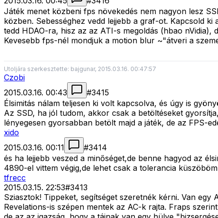
2015.03.16. 00:45
#
3416
Játék menet közbeni fps növekedés nem nagyon lesz SSD-
közben. Sebességhez vedd lejjebb a graf-ot. Kapcsold ki
tedd HDAO-ra, hisz az az ATI-s megoldás (hbao nVidia), 
Kevesebb fps-nél mondjuk a motion blur ~"átveri a szemet
Utoljára szerkesztette: bajgunar, 2015.03.16. 00:47:57
Czobi
2015.03.16. 00:43
#
3415
Élsimitás nálam teljesen ki volt kapcsolva, és úgy is gyöny
Az SSD, ha jól tudom, akkor csak a betöltéseket gyorsítja
lényegesen gyorsabban betölt majd a játék, de az FPS-edet
xido
2015.03.16. 00:11
#
3414
és ha lejjebb veszed a minőséget,de benne hagyod az élsi
4890-el vittem végig,de lehet csak a tolerancia küszöböm 
tfrecc
2015.03.15. 22:53
#
3413
Sziasztok! Tippeket, segítséget szeretnék kérni. Van 
Revelations-is szépen mentek az AC-k rajta. Fraps szerint
de az az igazság, hogy a tájnak van egy hülye "bizsergése