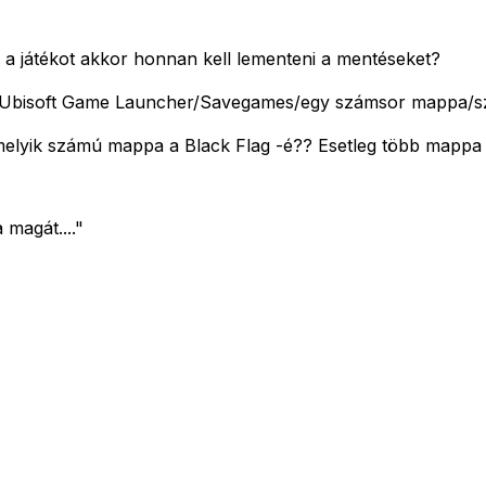
m a játékot akkor honnan kell lementeni a mentéseket?
t/Ubisoft Game Launcher/Savegames/egy számsor mappa/s
melyik számú mappa a Black Flag -é?? Esetleg több mappa i
magát...."