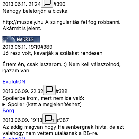
2013.06.11. 21:24
#
390
Nehogy beletörjön a bicska.
http://muszaly.hu A szingularitás fel fog robbanni.
Akármit is jelent.
2013.06.11. 19:19
#
389
Jó rész volt, kavarják a szálakat rendesen.
Értem én, csak leszarom. :) Nem kell válaszolnod,
igazam van.
Evoluti0N
2013.06.09. 22:32
#
388
Spoilerbe írom, mert nem ide való:
Spoiler (katt a megjelenítéshez)
Borg
2013.06.09. 19:13
#
387
1
Az addig megvan hogy Heisenbergnek hívta, de ezt
valahogy nem vettem utalásnak a BB-re..