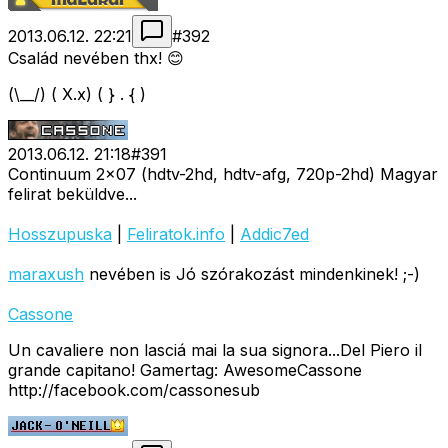
2013.06.12. 22:21
#
392
Család nevében thx! 😊
(\__/) ( X.x) ( } . { )
2013.06.12. 21:18
#
391
Continuum 2x07 (hdtv-2hd, hdtv-afg, 720p-2hd) Magyar
felirat beküldve...
Hosszupuska
|
Feliratok.info
|
Addic7ed
maraxush
nevében is Jó szórakozást mindenkinek! ;-)
Cassone
Un cavaliere non lasciá mai la sua signora...Del Piero il
grande capitano! Gamertag: AwesomeCassone
http://facebook.com/cassonesub