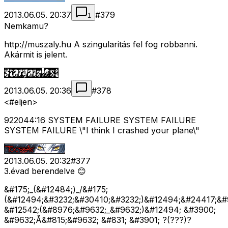
2013.06.05. 20:37
#
379
1
Nemkamu?
http://muszaly.hu A szingularitás fel fog robbanni.
Akármit is jelent.
2013.06.05. 20:36
#
378
<#eljen>
922044:16 SYSTEM FAILURE SYSTEM FAILURE
SYSTEM FAILURE \"I think I crashed your plane\"
2013.06.05. 20:32
#
377
3.évad berendelve 😊
&#175;_(&#12484;)_/&#175;
(&#12494;&#3232;&#30410;&#3232;)&#12494;&#24417;&#
&#12542;(&#8976;&#9632;_&#9632;)&#12494; &#3900;
&#9632;Å&#815;&#9632; &#831; &#3901; ?(???)?