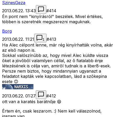
SzinesGeza
2013.06.22. 13:43
#
414
Én pont nem "kinyírásról" beszélek. Mivel értékes,
többen is szeretnék megszerezni maguknak.
Borg
2013.06.22. 11:21
#
413
1
Ha Alec célpont lenne, már rég kinyírhatták volna, akár
az elsõ napon is.
Sokkal valószínûbb az, hogy mivel Alec küldte vissza
õket a jövõbõl valamilyen céllal, az õ fiatalabb énje
létezésének is célja van, amirõl tudnak is a liber8-esek.
Persze nem biztos, hogy mindannyian ugyanazt a
feladatot kapták vele kapcsolatban, lásd a szõkepina
esete 😊
2013.06.22. 01:27
#
412
ott van a karatés barátnõje 😄
Értem én, csak leszarom. :) Nem kell válaszolnod,
igazam van.