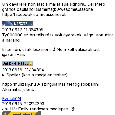
Un cavaliere non lasciá mai la sua signora...Del Piero il
grande capitano! Gamertag: AwesomeCassone
http://facebook.com/cassonesub
2013.06.17. 11:36
#
395
Tyûûûûûû ez brutális rész volt gyerekek, vége ütött mint
a harang.
Értem én, csak leszarom. :) Nem kell válaszolnod,
igazam van.
2013.06.16. 23:13
#
394
Spoiler (katt a megjelenítéshez)
http://muszaly.hu A szingularitás fel fog robbanni.
Akármit is jelent.
Evoluti0N
2013.06.15. 22:22
#
393
Jaj. Hát Emily rendesen meglepett. 😄