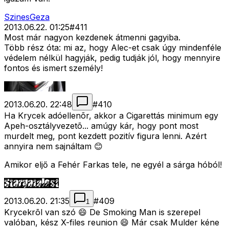
SzinesGeza
2013.06.22. 01:25
#
411
Most már nagyon kezdenek átmenni gagyiba.
Több rész óta: mi az, hogy Alec-et csak úgy mindenféle
védelem nélkül hagyják, pedig tudják jól, hogy mennyire
fontos és ismert személy!
2013.06.20. 22:48
#
410
Ha Krycek adóellenõr, akkor a Cigarettás minimum egy
Apeh-osztályvezetõ... amúgy kár, hogy pont most
murdelt meg, pont kezdett pozitív figura lenni. Azért
annyira nem sajnáltam 😊
Amikor eljő a Fehér Farkas tele, ne egyél a sárga hóból!
2013.06.20. 21:35
#
409
1
Krycekrõl van szó 😄 De Smoking Man is szerepel
valóban, kész X-files reunion 😄 Már csak Mulder kéne