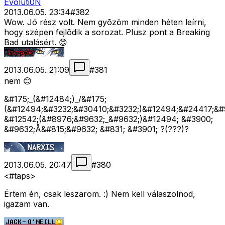
Evoluti0N
2013.06.05. 23:34
#
382
Wow. Jó rész volt. Nem gyõzöm minden héten leírni,
hogy szépen fejlõdik a sorozat. Plusz pont a Breaking
Bad utalásért. 😊
2013.06.05. 21:09
#
381
nem 😊
&#175;_(&#12484;)_/&#175;
(&#12494;&#3232;&#30410;&#3232;)&#12494;&#24417;&#
&#12542;(&#8976;&#9632;_&#9632;)&#12494; &#3900;
&#9632;Å&#815;&#9632; &#831; &#3901; ?(???)?
2013.06.05. 20:47
#
380
<#taps>
Értem én, csak leszarom. :) Nem kell válaszolnod,
igazam van.