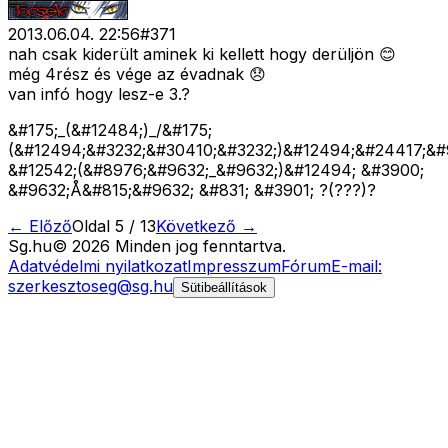
2013.06.04. 22:56
#
371
nah csak kiderült aminek ki kellett hogy derüljön 😊
még 4rész és vége az évadnak 😞
van infó hogy lesz-e 3.?
&#175;_(&#12484;)_/&#175;
(&#12494;&#3232;&#30410;&#3232;)&#12494;&#24417;&#
&#12542;(&#8976;&#9632;_&#9632;)&#12494; &#3900;
&#9632;Å&#815;&#9632; &#831; &#3901; ?(???)?
← Előző
Oldal
5
/
13
Következő →
Sg
.hu
©
2026
Minden jog fenntartva.
Adatvédelmi nyilatkozat
Impresszum
Fórum
E-mail:
szerkesztoseg@sg.hu
Sütibeállítások