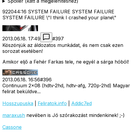
Spoiler (katt a megjelenítéshez)
922044:16 SYSTEM FAILURE SYSTEM FAILURE
SYSTEM FAILURE \"I think I crashed your plane\"
2013.06.18. 17:49
#
397
Köszönjük az áldozatos munkádat, és nem csak ezen
sorozat esetében!
Amikor eljő a Fehér Farkas tele, ne egyél a sárga hóból!
2013.06.18. 16:56
#
396
Continuum 2x08 (hdtv-2hd, hdtv-afg, 720p-2hd) Magyar
felirat beküldve...
Hosszupuska
|
Feliratok.info
|
Addic7ed
maraxush
nevében is Jó szórakozást mindenkinek! ;-)
Cassone