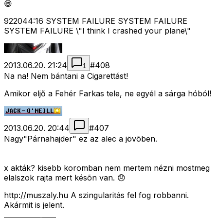
😄
922044:16 SYSTEM FAILURE SYSTEM FAILURE
SYSTEM FAILURE \"I think I crashed your plane\"
2013.06.20. 21:24
#
408
1
Na na! Nem bántani a Cigarettást!
Amikor eljő a Fehér Farkas tele, ne egyél a sárga hóból!
2013.06.20. 20:44
#
407
Nagy"Párnahajder" ez az alec a jövõben.
x akták? kisebb koromban nem mertem nézni mostmeg
elalszok rajta mert késõn van. 😞
http://muszaly.hu A szingularitás fel fog robbanni.
Akármit is jelent.