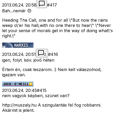
2013.06.24. 20:58
#
417
Bah...nemár 😞
Heeding The Call, one and for all \"But now the rains
weep o\'er his hall,with no one there to hear\" \"Never
let your sense of morals get in the way of doing what\'s
right.\"
2013.06.24. 20:51
#
416
2
igen, folyt. köv. jövõ héten
Értem én, csak leszarom. :) Nem kell válaszolnod,
igazam van.
2013.06.24. 20:45
#
415
nem vagyok képben, szünet van?
http://muszaly.hu A szingularitás fel fog robbanni.
Akármit is jelent.