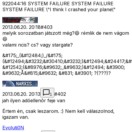
922044:16 SYSTEM FAILURE SYSTEM FAILURE
SYSTEM FAILURE \"I think I crashed your plane\"
2013.06.20. 20:18
#
403
melyik sorozatban játszott még?😄 rémlik de nem vágom
😄
valami ncis? cs? vagy stargate?
&#175;_(&#12484;)_/&#175;
(&#12494;&#3232;&#30410;&#3232;)&#12494;&#24417;&#
&#12542;(&#8976;&#9632;_&#9632;)&#12494; &#3900;
&#9632;Å&#815;&#9632; &#831; &#3901; ?(???)?
2013.06.20. 20:13
#
402
1
jah ilyen adóellenõr feje van
Értem én, csak leszarom. :) Nem kell válaszolnod,
igazam van.
Evoluti0N