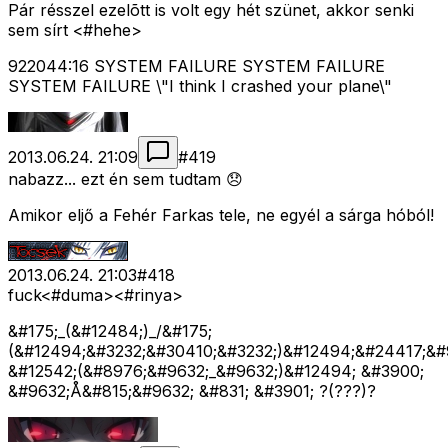
Pár résszel ezelõtt is volt egy hét szünet, akkor senki
sem sírt <#hehe>
922044:16 SYSTEM FAILURE SYSTEM FAILURE
SYSTEM FAILURE \"I think I crashed your plane\"
2013.06.24. 21:09
#
419
nabazz... ezt én sem tudtam 😞
Amikor eljő a Fehér Farkas tele, ne egyél a sárga hóból!
2013.06.24. 21:03
#
418
fuck<#duma>
<#rinya>
&#175;_(&#12484;)_/&#175;
(&#12494;&#3232;&#30410;&#3232;)&#12494;&#24417;&#
&#12542;(&#8976;&#9632;_&#9632;)&#12494; &#3900;
&#9632;Å&#815;&#9632; &#831; &#3901; ?(???)?