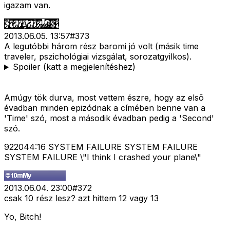
igazam van.
2013.06.05. 13:57
#
373
A legutóbbi három rész baromi jó volt (másik time
traveler, pszichológiai vizsgálat, sorozatgyilkos).
Spoiler (katt a megjelenítéshez)
Amúgy tök durva, most vettem észre, hogy az elsõ
évadban minden epizódnak a címében benne van a
'Time' szó, most a második évadban pedig a 'Second'
szó.
922044:16 SYSTEM FAILURE SYSTEM FAILURE
SYSTEM FAILURE \"I think I crashed your plane\"
2013.06.04. 23:00
#
372
csak 10 rész lesz? azt hittem 12 vagy 13
Yo, Bitch!