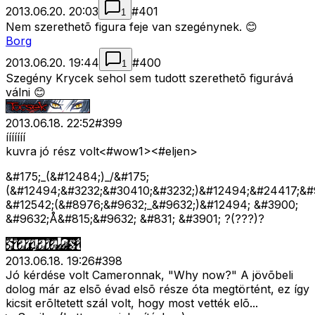
2013.06.20. 20:03
#
401
1
Nem szerethetõ figura feje van szegénynek. 😊
Borg
2013.06.20. 19:44
#
400
1
Szegény Krycek sehol sem tudott szerethetõ figurává
válni 😊
2013.06.18. 22:52
#
399
ííííííí
kuvra jó rész volt<#wow1>
<#eljen>
&#175;_(&#12484;)_/&#175;
(&#12494;&#3232;&#30410;&#3232;)&#12494;&#24417;&#
&#12542;(&#8976;&#9632;_&#9632;)&#12494; &#3900;
&#9632;Å&#815;&#9632; &#831; &#3901; ?(???)?
2013.06.18. 19:26
#
398
Jó kérdése volt Cameronnak, "Why now?" A jövõbeli
dolog már az elsõ évad elsõ része óta megtörtént, ez így
kicsit erõltetett szál volt, hogy most vették elõ...