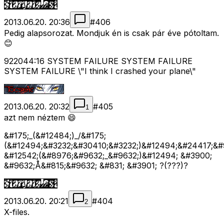
2013.06.20. 20:36
#
406
Pedig alapsorozat. Mondjuk én is csak pár éve pótoltam.
😊
922044:16 SYSTEM FAILURE SYSTEM FAILURE
SYSTEM FAILURE \"I think I crashed your plane\"
2013.06.20. 20:32
#
405
1
azt nem néztem 😄
&#175;_(&#12484;)_/&#175;
(&#12494;&#3232;&#30410;&#3232;)&#12494;&#24417;&#
&#12542;(&#8976;&#9632;_&#9632;)&#12494; &#3900;
&#9632;Å&#815;&#9632; &#831; &#3901; ?(???)?
2013.06.20. 20:21
#
404
2
X-files.