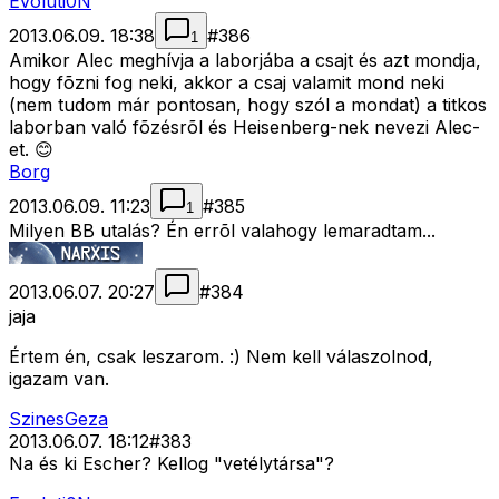
Evoluti0N
2013.06.09. 18:38
#
386
1
Amikor Alec meghívja a laborjába a csajt és azt mondja,
hogy fõzni fog neki, akkor a csaj valamit mond neki
(nem tudom már pontosan, hogy szól a mondat) a titkos
laborban való fõzésrõl és Heisenberg-nek nevezi Alec-
et. 😊
Borg
2013.06.09. 11:23
#
385
1
Milyen BB utalás? Én errõl valahogy lemaradtam...
2013.06.07. 20:27
#
384
jaja
Értem én, csak leszarom. :) Nem kell válaszolnod,
igazam van.
SzinesGeza
2013.06.07. 18:12
#
383
Na és ki Escher? Kellog "vetélytársa"?