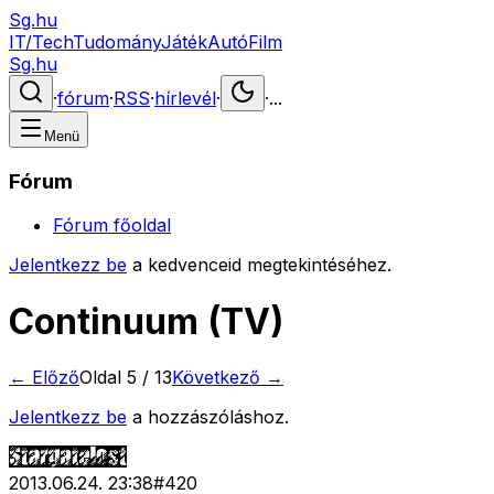
Sg.hu
IT/Tech
Tudomány
Játék
Autó
Film
Sg.hu
·
fórum
·
RSS
·
hírlevél
·
·
...
Menü
Fórum
Fórum főoldal
Jelentkezz be
a kedvenceid megtekintéséhez.
Continuum (TV)
← Előző
Oldal
5
/
13
Következő →
Jelentkezz be
a hozzászóláshoz.
2013.06.24. 23:38
#
420