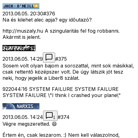
2013.06.05. 20:30
#
376
Na és kilehet alec apja? egy idõutazó?
http://muszaly.hu A szingularitás fel fog robbanni.
Akármit is jelent.
2013.06.05. 14:29
#
375
Sosem volt olyan bajom a sorozattal, mint sok másikkal,
csak rettentõ középszer volt. De úgy látszik jót tesz
neki, hogy jegelik a Liber8 szálat.
922044:16 SYSTEM FAILURE SYSTEM FAILURE
SYSTEM FAILURE \"I think I crashed your plane\"
2013.06.05. 14:24
#
374
1
Végre megszeretted. 😄
Értem én, csak leszarom. :) Nem kell válaszolnod,