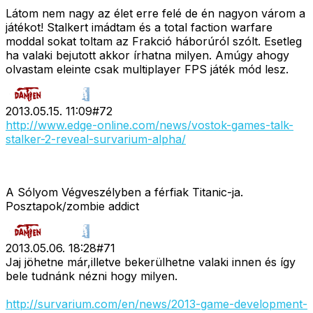
Látom nem nagy az élet erre felé de én nagyon várom a
játékot! Stalkert imádtam és a total faction warfare
moddal sokat toltam az Frakció háborúról szólt. Esetleg
ha valaki bejutott akkor írhatna milyen. Amúgy ahogy
olvastam eleinte csak multiplayer FPS játék mód lesz.
2013.05.15. 11:09
#
72
http://www.edge-online.com/news/vostok-games-talk-
stalker-2-reveal-survarium-alpha/
A Sólyom Végveszélyben a férfiak Titanic-ja.
Posztapok/zombie addict
2013.05.06. 18:28
#
71
Jaj jöhetne már,illetve bekerülhetne valaki innen és így
bele tudnánk nézni hogy milyen.
http://survarium.com/en/news/2013-game-development-