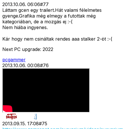
2013.10.06. 06:06
#
77
Láttam gcen egy trailert.Hát valami félelmetes
gyenge.Grafika még elmegy a futottak még
kategoriában, de a mozgás ej :-(
Nem hiába ingyenes.
Kár hogy nem csináltak rendes aaa stalker 2-öt :-(
Next PC upgrade: 2022
pcgammer
2013.10.06. 00:08
#
76
2013.09.15. 17:08
#
75