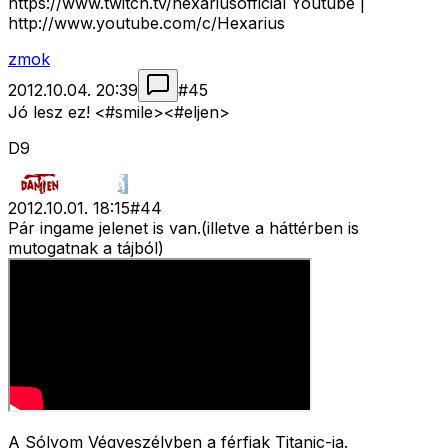
https://www.twitch.tv/hexariusofficial Youtube |
http://www.youtube.com/c/Hexarius
zmok
2012.10.04. 20:39
#
45
Jó lesz ez! <#smile>
<#eljen>
D9
2012.10.01. 18:15
#
44
Pár ingame jelenet is van.(illetve a háttérben is
mutogatnak a tájból)
A Sólyom Végveszélyben a férfiak Titanic-ja.