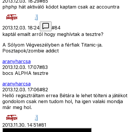
2013.12.03. 18:29
#
85
phphp hát aktiváló kódot kaptam csak az accountra
2013.12.03. 18:24
#
84
kaptál emailt arról hogy meghívtak a tesztre?
A Sólyom Végveszélyben a férfiak Titanic-ja.
Posztapok/zombie addict
aranyharcsa
2013.12.03. 17:07
#
83
bocs ALPHA tesztre
aranyharcsa
2013.12.03. 17:06
#
82
Helló regisztráltam errea Bétára le lehet tölteni a játékot
gondolom csak nem tudom hol, ha igen valaki mondja
már meg hol.
2013.11.30. 14:51
#
81