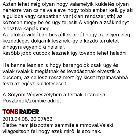
Aztán lehet még olyan hogy valamelyik küldetés olyan
nehézre van csinálva eleve hogy több ember kell.Így aki
a guildba vagy csapatban van(klán rendszer,stb) az
közösen megy be és úgy teljesíti.A végén a zsákmányt
elosztva kapják meg.
Az utolsó videóban beszéltek arról hogy az elején elég
kezdetleges dolgaink lesznek így a kezdõ területet
elhagyni egyenlõ a halállal.
Késõbb jobb cuccok lesznek így tovább lehet haladni.
Ha benne lesz az is hogy barangolok csak úgy és
valaki/valakik meglátnak és levadásznak elveszik a
cuccom, az se lesz rossz,mert így kicsit izgalmasabbá
teszi az egész küldetésesdit.
A Sólyom Végveszélyben a férfiak Titanic-ja.
Posztapok/zombie addict
2013.04.08. 20:07
#
62
Életbe nem játszottam semmiféle mmoval.Valaki
világositson fel hogy ezek mirõl is szólnak.