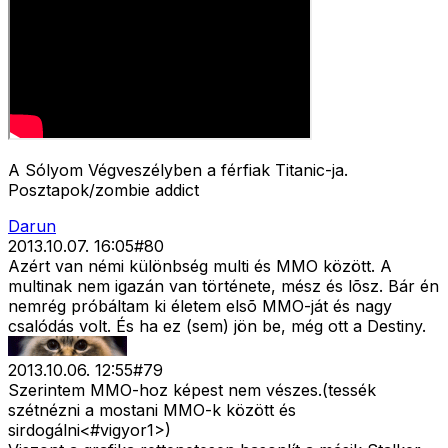
A Sólyom Végveszélyben a férfiak Titanic-ja.
Posztapok/zombie addict
Darun
2013.10.07. 16:05
#
80
Azért van némi különbség multi és MMO között. A
multinak nem igazán van története, mész és lõsz. Bár én
nemrég próbáltam ki életem elsõ MMO-ját és nagy
csalódás volt. És ha ez (sem) jön be, még ott a Destiny.
2013.10.06. 12:55
#
79
Szerintem MMO-hoz képest nem vészes.(tessék
szétnézni a mostani MMO-k között és
sirdogálni<#vigyor1>
)