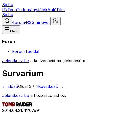
Sg.hu
IT/Tech
Tudomány
Játék
Autó
Film
Sg.hu
·
fórum
·
RSS
·
hírlevél
·
·
...
Menü
Fórum
Fórum főoldal
Jelentkezz be
a kedvenceid megtekintéséhez.
Survarium
← Előző
Oldal
3
/
4
Következő →
Jelentkezz be
a hozzászóláshoz.
2014.04.21. 11:07
#
91