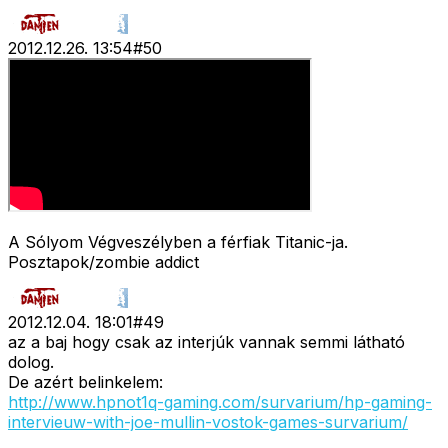
2012.12.26. 13:54
#
50
A Sólyom Végveszélyben a férfiak Titanic-ja.
Posztapok/zombie addict
2012.12.04. 18:01
#
49
az a baj hogy csak az interjúk vannak semmi látható
dolog.
De azért belinkelem:
http://www.hpnot1q-gaming.com/survarium/hp-gaming-
intervieuw-with-joe-mullin-vostok-games-survarium/