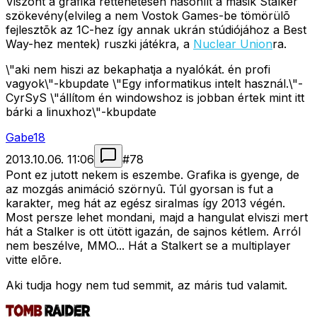
Viszont a grafika rettenetesen hasonlít a másik Stalker
szökevény(elvileg a nem Vostok Games-be tömörülõ
fejlesztõk az 1C-hez így annak ukrán stúdiójához a Best
Way-hez mentek) ruszki játékra, a
Nuclear Union
ra.
\"aki nem hiszi az bekaphatja a nyalókát. én profi
vagyok\"-kbupdate \"Egy informatikus intelt használ.\"-
CyrSyS \"állítom én windowshoz is jobban értek mint itt
bárki a linuxhoz\"-kbupdate
Gabe18
2013.10.06. 11:06
#
78
Pont ez jutott nekem is eszembe. Grafika is gyenge, de
az mozgás animáció szörnyû. Túl gyorsan is fut a
karakter, meg hát az egész siralmas így 2013 végén.
Most persze lehet mondani, majd a hangulat elviszi mert
hát a Stalker is ott ütött igazán, de sajnos kétlem. Arról
nem beszélve, MMO... Hát a Stalkert se a multiplayer
vitte elõre.
Aki tudja hogy nem tud semmit, az máris tud valamit.