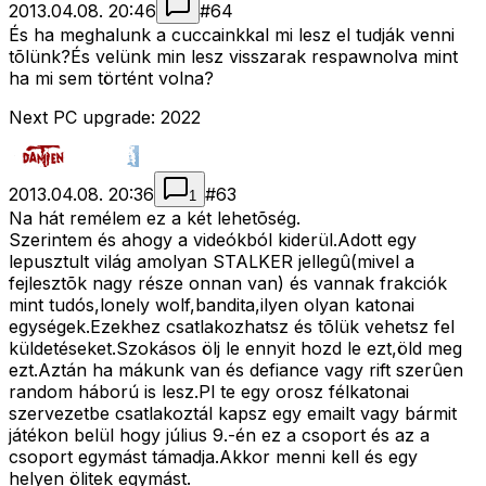
2013.04.08. 20:46
#
64
És ha meghalunk a cuccainkkal mi lesz el tudják venni
tõlünk?És velünk min lesz visszarak respawnolva mint
ha mi sem történt volna?
Next PC upgrade: 2022
2013.04.08. 20:36
#
63
1
Na hát remélem ez a két lehetõség.
Szerintem és ahogy a videókból kiderül.Adott egy
lepusztult világ amolyan STALKER jellegû(mivel a
fejlesztõk nagy része onnan van) és vannak frakciók
mint tudós,lonely wolf,bandita,ilyen olyan katonai
egységek.Ezekhez csatlakozhatsz és tõlük vehetsz fel
küldetéseket.Szokásos ölj le ennyit hozd le ezt,öld meg
ezt.Aztán ha mákunk van és defiance vagy rift szerûen
random háború is lesz.Pl te egy orosz félkatonai
szervezetbe csatlakoztál kapsz egy emailt vagy bármit
játékon belül hogy július 9.-én ez a csoport és az a
csoport egymást támadja.Akkor menni kell és egy
helyen ölitek egymást.