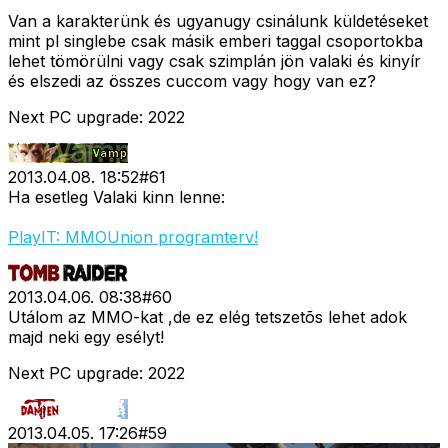
Van a karakterünk és ugyanugy csinálunk küldetéseket
mint pl singlebe csak másik emberi taggal csoportokba
lehet tömörülni vagy csak szimplán jön valaki és kinyír
és elszedi az összes cuccom vagy hogy van ez?
Next PC upgrade: 2022
2013.04.08. 18:52
#
61
Ha esetleg Valaki kinn lenne:
PlayIT: MMOUnion programterv!
2013.04.06. 08:38
#
60
Utálom az MMO-kat ,de ez elég tetszetõs lehet adok
majd neki egy esélyt!
Next PC upgrade: 2022
2013.04.05. 17:26
#
59