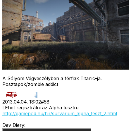
A Sólyom Végveszélyben a férfiak Titanic-ja.
Posztapok/zombie addict
2013.04.04. 18:02
#
58
LEhet regisztrálni az Alpha tesztre
http://gamepod.hu/hir/survarium_alpha_teszt_2.html
Dev Diery: