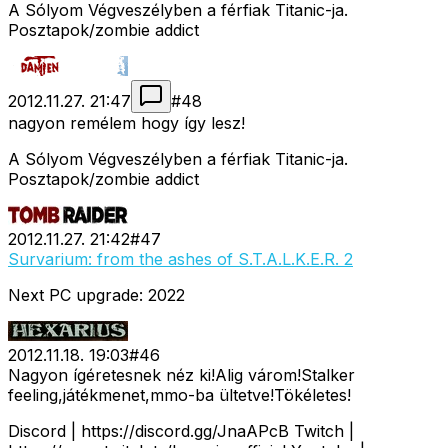
A Sólyom Végveszélyben a férfiak Titanic-ja.
Posztapok/zombie addict
2012.11.27. 21:47
#
48
nagyon remélem hogy így lesz!
A Sólyom Végveszélyben a férfiak Titanic-ja.
Posztapok/zombie addict
2012.11.27. 21:42
#
47
Survarium: from the ashes of S.T.A.L.K.E.R. 2
Next PC upgrade: 2022
2012.11.18. 19:03
#
46
Nagyon ígéretesnek néz ki!Alig várom!Stalker
feeling,játékmenet,mmo-ba ültetve!Tökéletes!
Discord | https://discord.gg/JnaAPcB Twitch |