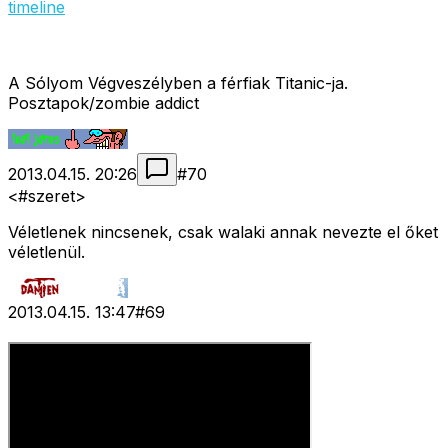
timeline
A Sólyom Végveszélyben a férfiak Titanic-ja.
Posztapok/zombie addict
2013.04.15. 20:26
#
70
<#szeret>
Véletlenek nincsenek, csak walaki annak nevezte el őket
véletlenül.
2013.04.15. 13:47
#
69