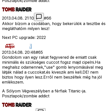
Posztapok/zombie addict
2013.04.08. 21:10
#
66
Akkor bízom a csodában, hogy bekerülök a tesztbe és
megláthatóm milyen lesz!
Next PC upgrade: 2022
2013.04.08. 20:48
#
65
Gondolom van egy rakat fegyvered de emiatt csak
minimális és szükséges cuccot fogsz majd cipelni.Ha
meghalsz odamennek,"use" gomb lenyomásával meg
látják nálad a cuccokat.és kiveszik ami kell.DE! nem
biztos hogy ilyen lesz.Errõl nem beszéltek még ha jól
emlékszem.
A Sólyom Végveszélyben a férfiak Titanic-ja.
Posztapok/zombie addict