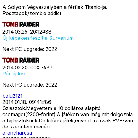
A Sólyom Végveszélyben a férfiak Titanic-ja.
Posztapok/zombie addict
2014.03.25. 20:12
#
88
Új képeken feszít a Survarium
Next PC upgrade: 2022
2014.03.20. 00:57
#
87
Pár új kép
Next PC upgrade: 2022
balu2121
2014.01.18. 09:41
#
86
Sziasztok.Megvettem a 10 dolláros alapító
csomagot(2200-forint).A játékon van még mit dolgoznia
a fejlesztõknek.De kitûnõ játék,egyenlõre csak PVP-van
de szerintem megéri.
aranyharcsa