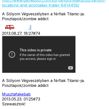
http://www.gamespot.com/survarium/videos/survarium-
locations-and-anomalies-trailer-6414459/
A Sólyom Végveszélyben a férfiak Titanic-ja.
Posztapok/zombie addict
2013.08.27. 18:27
#
74
A Sólyom Végveszélyben a férfiak Titanic-ja.
Posztapok/zombie addict
Musztafakebab
2013.05.23. 01:25
#
73
Szewasztok!