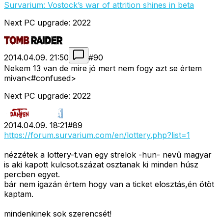
Survarium: Vostock’s war of attrition shines in beta
Next PC upgrade: 2022
2014.04.09. 21:50
#
90
Nekem 13 van de mire jó mert nem fogy azt se értem
mivan<#confused>
Next PC upgrade: 2022
2014.04.09. 18:21
#
89
https://forum.survarium.com/en/lottery.php?list=1
nézzétek a lottery-t.van egy strelok -hun- nevû magyar
is aki kapott kulcsot.százat osztanak ki minden húsz
percben egyet.
bár nem igazán értem hogy van a ticket elosztás,én ötöt
kaptam.
mindenkinek sok szerencsét!