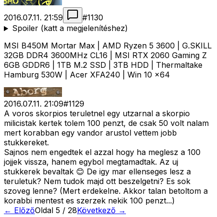
2016.07.11. 21:59
#
1130
Spoiler (katt a megjelenítéshez)
MSI B450M Mortar Max | AMD Ryzen 5 3600 | G.SKILL
32GB DDR4 3600MHz CL16 | MSI RTX 2060 Gaming Z
6GB GDDR6 | 1TB M.2 SSD | 3TB HDD | Thermaltake
Hamburg 530W | Acer XFA240 | Win 10 x64
2016.07.11. 21:09
#
1129
A voros skorpios teruletnel egy utzarnal a skorpio
milicistak kertek tolem 100 penzt, de csak 50 volt nalam
mert korabban egy vandor arustol vettem jobb
stukkereket.
Sajnos nem engedtek el azzal hogy ha meglesz a 100
jojjek vissza, hanem egybol megtamadtak. Az uj
stukkerek bevaltak 😊 De igy mar ellenseges lesz a
teruletuk? Nem tudok majd ott beszelgetni? Es sok
szoveg lenne? (Mert erdekelne. Akkor talan betoltom a
korabbi mentest es szerzek nekik 100 penzt...)
← Előző
Oldal
5
/
28
Következő →