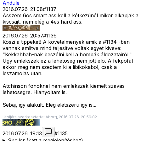
Andule
2016.07.26. 21:08
#
1137
Asszem 6os smart ass kell a kétkezűnél mikor elkapjak a
kiscsajt, nem elég a 4es hard ass.
2016.07.26. 20:57
#
1136
Koszi a tippeket! A kovetelmenyek amik a #1134 -ben
vannak emlitve mind teljesitve voltak egyet kiveve:
"Kekkahbah-nak beszélni kell a bombák áldozatairól."
Ugy emlekszek ez a lehetoseg nem jott elo. A fekpofat
akkor meg nem szedtem ki a libikokabol, csak a
leszamolas utan.
Atchinson fonoknel nem emlekszek kiemelt szavas
lehetosegre. Hianyoltam is.
Sebaj, igy alakult. Eleg eletszeru igy is...
Utoljára szerkesztette: Aborg, 2016.07.26. 20:59:02
2016.07.26. 19:13
#
1135
Spoiler (katt a megjelenítéshez)