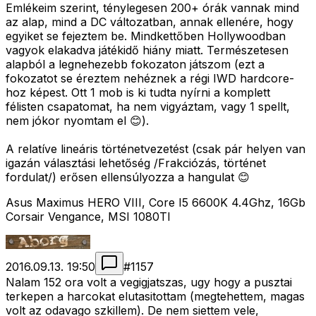
Emlékeim szerint, ténylegesen 200+ órák vannak mind
az alap, mind a DC változatban, annak ellenére, hogy
egyiket se fejeztem be. Mindkettőben Hollywoodban
vagyok elakadva játékidő hiány miatt. Természetesen
alapból a legnehezebb fokozaton játszom (ezt a
fokozatot se éreztem nehéznek a régi IWD hardcore-
hoz képest. Ott 1 mob is ki tudta nyírni a komplett
félisten csapatomat, ha nem vigyáztam, vagy 1 spellt,
nem jókor nyomtam el 😊).
A relatíve lineáris történetvezetést (csak pár helyen van
igazán választási lehetőség /Frakciózás, történet
fordulat/) erősen ellensúlyozza a hangulat 😊
Asus Maximus HERO VIII, Core I5 6600K 4.4Ghz, 16Gb
Corsair Vengance, MSI 1080TI
2016.09.13. 19:50
#
1157
Nalam 152 ora volt a vegigjatszas, ugy hogy a pusztai
terkepen a harcokat elutasitottam (megtehettem, magas
volt az odavago szkillem). De nem siettem vele,