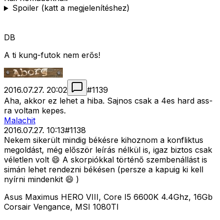
Spoiler (katt a megjelenítéshez)
DB
A ti kung-futok nem erős!
2016.07.27. 20:02
#
1139
Aha, akkor ez lehet a hiba. Sajnos csak a 4es hard ass-
ra voltam kepes.
Malachit
2016.07.27. 10:13
#
1138
Nekem sikerült mindig békésre kihoznom a konfliktus
megoldást, még először leírás nélkül is, igaz biztos csak
véletlen volt 😄 A skorpiókkal történő szembenállást is
simán lehet rendezni békésen (persze a kapuig ki kell
nyírni mindenkit 😄 )
Asus Maximus HERO VIII, Core I5 6600K 4.4Ghz, 16Gb
Corsair Vengance, MSI 1080TI