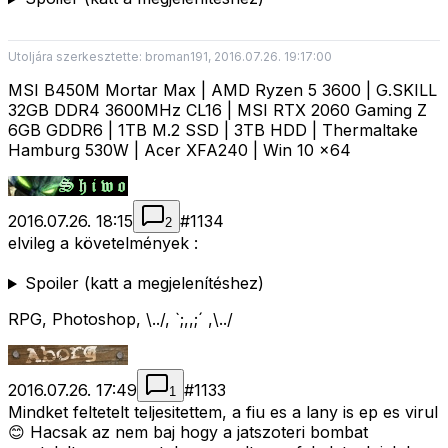
Utoljára szerkesztette: broman191, 2016.07.26. 19:17:00
MSI B450M Mortar Max | AMD Ryzen 5 3600 | G.SKILL
32GB DDR4 3600MHz CL16 | MSI RTX 2060 Gaming Z
6GB GDDR6 | 1TB M.2 SSD | 3TB HDD | Thermaltake
Hamburg 530W | Acer XFA240 | Win 10 x64
2016.07.26. 18:15
#
1134
2
elvileg a követelmények :
Spoiler (katt a megjelenítéshez)
RPG, Photoshop, \../, `;,,;´ ,\../
2016.07.26. 17:49
#
1133
1
Mindket feltetelt teljesitettem, a fiu es a lany is ep es virul
😊 Hacsak az nem baj hogy a jatszoteri bombat