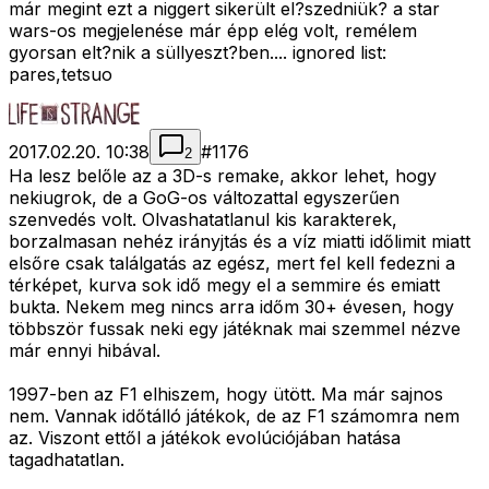
már megint ezt a niggert sikerült el?szedniük? a star
wars-os megjelenése már épp elég volt, remélem
gyorsan elt?nik a süllyeszt?ben.... ignored list:
pares,tetsuo
2017.02.20. 10:38
#
1176
2
Ha lesz belőle az a 3D-s remake, akkor lehet, hogy
nekiugrok, de a GoG-os változattal egyszerűen
szenvedés volt. Olvashatatlanul kis karakterek,
borzalmasan nehéz irányjtás és a víz miatti időlimit miatt
elsőre csak találgatás az egész, mert fel kell fedezni a
térképet, kurva sok idő megy el a semmire és emiatt
bukta. Nekem meg nincs arra időm 30+ évesen, hogy
többször fussak neki egy játéknak mai szemmel nézve
már ennyi hibával.
1997-ben az F1 elhiszem, hogy ütött. Ma már sajnos
nem. Vannak időtálló játékok, de az F1 számomra nem
az. Viszont ettől a játékok evolúciójában hatása
tagadhatatlan.