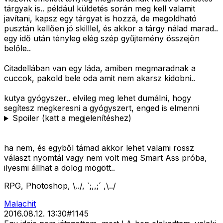
tárgyak is.. például küldetés során meg kell valamit
javítani, kapsz egy tárgyat is hozzá, de megoldható
pusztán kellően jó skilllel, és akkor a tárgy nálad marad..
egy idő után tényleg elég szép gyűjtemény összejön
belőle..
Citadellában van egy láda, amiben megmaradnak a
cuccok, pakold bele oda amit nem akarsz kidobni..
kutya gyógyszer.. elvileg meg lehet dumálni, hogy
segítesz megkeresni a gyógyszert, enged is elmenni
Spoiler (katt a megjelenítéshez)
ha nem, és egyből támad akkor lehet valami rossz
választ nyomtál vagy nem volt meg Smart Ass próba,
ilyesmi állhat a dolog mögött..
RPG, Photoshop, \../, `;,,;´ ,\../
Malachit
2016.08.12. 13:30
#
1145