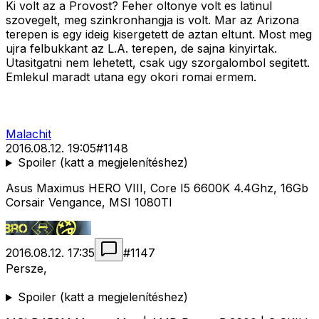
Ki volt az a Provost? Feher oltonye volt es latinul
szovegelt, meg szinkronhangja is volt. Mar az Arizona
terepen is egy ideig kisergetett de aztan eltunt. Most meg
ujra felbukkant az L.A. terepen, de sajna kinyirtak.
Utasitgatni nem lehetett, csak ugy szorgalombol segitett.
Emlekul maradt utana egy okori romai ermem.
Malachit
2016.08.12. 19:05
#
1148
Spoiler (katt a megjelenítéshez)
Asus Maximus HERO VIII, Core I5 6600K 4.4Ghz, 16Gb
Corsair Vengance, MSI 1080TI
2016.08.12. 17:35
#
1147
Persze,
Spoiler (katt a megjelenítéshez)