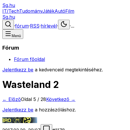
Sg.hu
IT/Tech
Tudomány
Játék
Autó
Film
Sg.hu
·
fórum
·
RSS
·
hírlevél
·
·
...
Menü
Fórum
Fórum főoldal
Jelentkezz be
a kedvenceid megtekintéséhez.
Wasteland 2
← Előző
Oldal
5
/
28
Következő →
Jelentkezz be
a hozzászóláshoz.