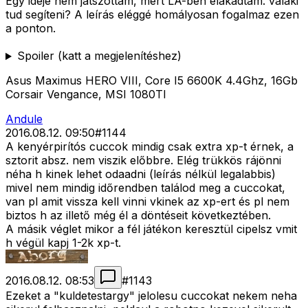
Egy ideje nem játszottam, mert LA-ben elakadtam. valaki
tud segíteni? A leírás eléggé homályosan fogalmaz ezen
a ponton.
Spoiler (katt a megjelenítéshez)
Asus Maximus HERO VIII, Core I5 6600K 4.4Ghz, 16Gb
Corsair Vengance, MSI 1080TI
Andule
2016.08.12. 09:50
#
1144
A kenyérpirítós cuccok mindig csak extra xp-t érnek, a
sztorit absz. nem viszik előbbre. Elég trükkös rájönni
néha h kinek lehet odaadni (leírás nélkül legalabbis)
mivel nem mindig időrendben találod meg a cuccokat,
van pl amit vissza kell vinni vkinek az xp-ert és pl nem
biztos h az illető még él a döntéseit következtében.
A másik véglet mikor a fél játékon keresztül cipelsz vmit
h végül kapj 1-2k xp-t.
2016.08.12. 08:53
#
1143
Ezeket a "kuldetestargy" jelolesu cuccokat nekem neha