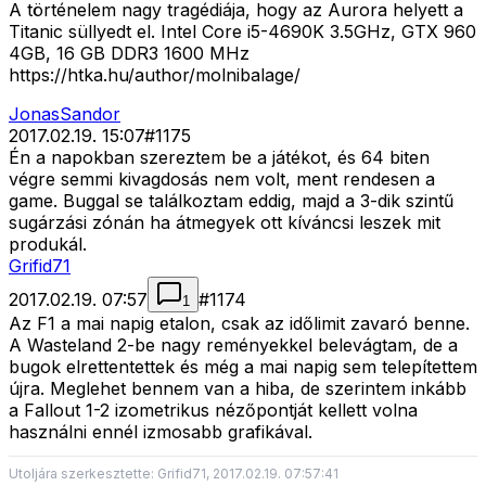
A történelem nagy tragédiája, hogy az Aurora helyett a
Titanic süllyedt el. Intel Core i5-4690K 3.5GHz, GTX 960
4GB, 16 GB DDR3 1600 MHz
https://htka.hu/author/molnibalage/
JonasSandor
2017.02.19. 15:07
#
1175
Én a napokban szereztem be a játékot, és 64 biten
végre semmi kivagdosás nem volt, ment rendesen a
game. Buggal se találkoztam eddig, majd a 3-dik szintű
sugárzási zónán ha átmegyek ott kíváncsi leszek mit
produkál.
Grifid71
2017.02.19. 07:57
#
1174
1
Az F1 a mai napig etalon, csak az időlimit zavaró benne.
A Wasteland 2-be nagy reményekkel belevágtam, de a
bugok elrettentettek és még a mai napig sem telepítettem
újra. Meglehet bennem van a hiba, de szerintem inkább
a Fallout 1-2 izometrikus nézőpontját kellett volna
használni ennél izmosabb grafikával.
Utoljára szerkesztette: Grifid71, 2017.02.19. 07:57:41