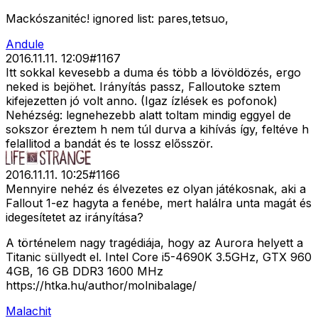
Mackószanitéc! ignored list: pares,tetsuo,
Andule
2016.11.11. 12:09
#
1167
Itt sokkal kevesebb a duma és több a lövöldözés, ergo
neked is bejöhet. Irányítás passz, Falloutoke sztem
kifejezetten jó volt anno. (Igaz ízlések es pofonok)
Nehézség: legnehezebb alatt toltam mindig eggyel de
sokszor éreztem h nem túl durva a kihívás így, feltéve h
felallitod a bandát és te lossz elősször.
2016.11.11. 10:25
#
1166
Mennyire nehéz és élvezetes ez olyan játékosnak, aki a
Fallout 1-ez hagyta a fenébe, mert halálra unta magát és
idegesítetet az irányítása?
A történelem nagy tragédiája, hogy az Aurora helyett a
Titanic süllyedt el. Intel Core i5-4690K 3.5GHz, GTX 960
4GB, 16 GB DDR3 1600 MHz
https://htka.hu/author/molnibalage/
Malachit