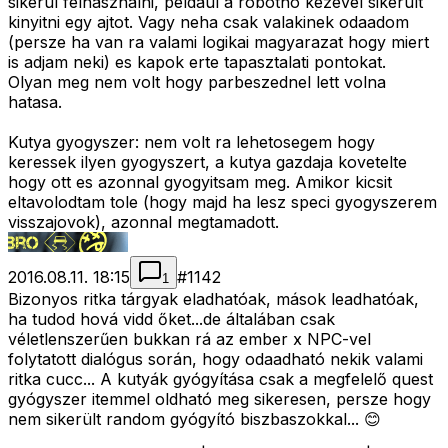
sikerul felhasznalni, peldaul a robotno kezevel sikerult
kinyitni egy ajtot. Vagy neha csak valakinek odaadom
(persze ha van ra valami logikai magyarazat hogy miert
is adjam neki) es kapok erte tapasztalati pontokat.
Olyan meg nem volt hogy parbeszednel lett volna
hatasa.
Kutya gyogyszer: nem volt ra lehetosegem hogy
keressek ilyen gyogyszert, a kutya gazdaja kovetelte
hogy ott es azonnal gyogyitsam meg. Amikor kicsit
eltavolodtam tole (hogy majd ha lesz speci gyogyszerem
visszajovok), azonnal megtamadott.
2016.08.11. 18:15
#
1142
1
Bizonyos ritka tárgyak eladhatóak, mások leadhatóak,
ha tudod hová vidd őket...de általában csak
véletlenszerűen bukkan rá az ember x NPC-vel
folytatott dialógus során, hogy odaadható nekik valami
ritka cucc... A kutyák gyógyítása csak a megfelelő quest
gyógyszer itemmel oldható meg sikeresen, persze hogy
nem sikerült random gyógyító biszbaszokkal... 😊