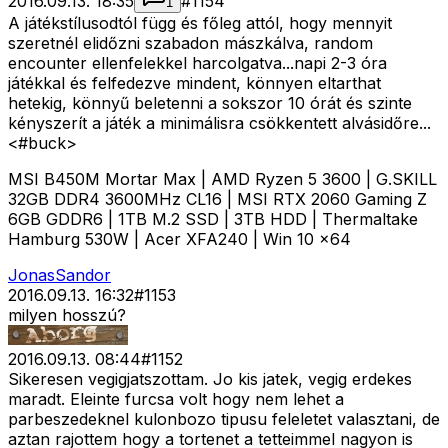
2016.09.13. 18:35
#
1154
1
A játékstílusodtól függ és főleg attól, hogy mennyit
szeretnél elidőzni szabadon mászkálva, random
encounter ellenfelekkel harcolgatva...napi 2-3 óra
játékkal és felfedezve mindent, könnyen eltarthat
hetekig, könnyű beletenni a sokszor 10 órát és szinte
kényszerít a játék a minimálisra csökkentett alvásidőre...
<#buck>
MSI B450M Mortar Max | AMD Ryzen 5 3600 | G.SKILL
32GB DDR4 3600MHz CL16 | MSI RTX 2060 Gaming Z
6GB GDDR6 | 1TB M.2 SSD | 3TB HDD | Thermaltake
Hamburg 530W | Acer XFA240 | Win 10 x64
JonasSandor
2016.09.13. 16:32
#
1153
milyen hosszú?
2016.09.13. 08:44
#
1152
Sikeresen vegigjatszottam. Jo kis jatek, vegig erdekes
maradt. Eleinte furcsa volt hogy nem lehet a
parbeszedeknel kulonbozo tipusu feleletet valasztani, de
aztan rajottem hogy a tortenet a tetteimmel nagyon is