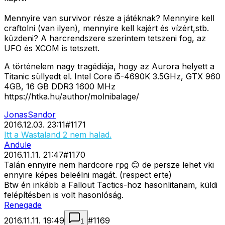
Mennyire van survivor része a játéknak? Mennyire kell
craftolni (van ilyen), mennyire kell kajért és vízért,stb.
küzdeni? A harcrendszere szerintem tetszeni fog, az
UFO és XCOM is tetszett.
A történelem nagy tragédiája, hogy az Aurora helyett a
Titanic süllyedt el. Intel Core i5-4690K 3.5GHz, GTX 960
4GB, 16 GB DDR3 1600 MHz
https://htka.hu/author/molnibalage/
JonasSandor
2016.12.03. 23:11
#
1171
Itt a Wastaland 2 nem halad.
Andule
2016.11.11. 21:47
#
1170
Talán ennyire nem hardcore rpg 😊 de persze lehet vki
ennyire képes beleélni magát. (respect erte)
Btw én inkább a Fallout Tactics-hoz hasonlitanam, küldi
felépítésben is volt hasonlóság.
Renegade
2016.11.11. 19:49
#
1169
1