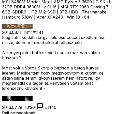
MSI B450M Mortar Max | AMD Ryzen 5 3600 | G.SKILL
32GB DDR4 3600MHz CL16 | MSI RTX 2060 Gaming Z
6GB GDDR6 | 1TB M.2 SSD | 3TB HDD | Thermaltake
Hamburg 530W | Acer XFA240 | Win 10 x64
2016.08.11. 18:11
#
1141
Eleg sok "kuldetestargy" jelolesu cuccot szedtem mar
ossze, de nem mindet sikerul felhasznalni.
A kenyerpiritokbol kiszedett cuccoknak van valami
hasznuk?
Most volt a Voros Skorpio bazison a beteg kutyas
jelenet. Megigertem hogy meggyogyitom a kutyat, de
aztan sajna semmi gyogyszerem nem hatott ra, igy
megtamadtak a tagok es kenytelen voltam oket
lerendezni. <#violent>
2016.07.28. 10:30
#
1140
Rail nomádoknál: