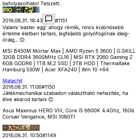
befolyasolhato! Tetszett.
2016.08.31. 18:43
#
1151
Valami 'easter egg' ahogy rémlik, nincs különösebb
értelme életben tartani, legfeljebb golyófogónak ideig-
óráig... 😊
MSI B450M Mortar Max | AMD Ryzen 5 3600 | G.SKILL
32GB DDR4 3600MHz CL16 | MSI RTX 2060 Gaming Z
6GB GDDR6 | 1TB M.2 SSD | 3TB HDD | Thermaltake
Hamburg 530W | Acer XFA240 | Win 10 x64
Malachit
2016.08.31. 11:06
#
1150
Játékmechanikai szabadon választható nehezítés, ha
élve akarod tartani 😊
Asus Maximus HERO VIII, Core I5 6600K 4.4Ghz, 16Gb
Corsair Vengance, MSI 1080TI
2016.08.31. 10:50
#
1149