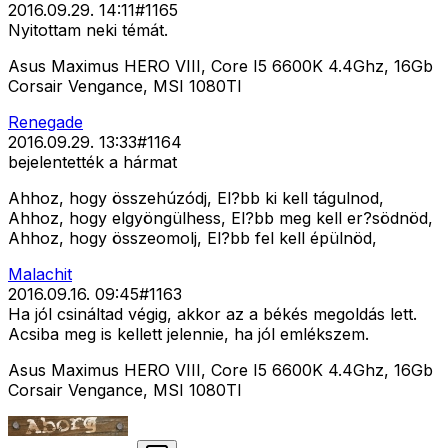
2016.09.29. 14:11
#
1165
Nyitottam neki témát.
Asus Maximus HERO VIII, Core I5 6600K 4.4Ghz, 16Gb
Corsair Vengance, MSI 1080TI
Renegade
2016.09.29. 13:33
#
1164
bejelentették a hármat
Ahhoz, hogy összehúzódj, El?bb ki kell tágulnod,
Ahhoz, hogy elgyöngülhess, El?bb meg kell er?södnöd,
Ahhoz, hogy összeomolj, El?bb fel kell épülnöd,
Malachit
2016.09.16. 09:45
#
1163
Ha jól csináltad végig, akkor az a békés megoldás lett.
Acsiba meg is kellett jelennie, ha jól emlékszem.
Asus Maximus HERO VIII, Core I5 6600K 4.4Ghz, 16Gb
Corsair Vengance, MSI 1080TI