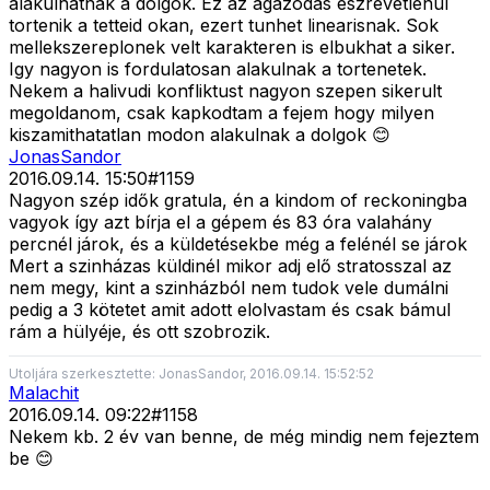
alakulhatnak a dolgok. Ez az agazodas eszrevetlenul
tortenik a tetteid okan, ezert tunhet linearisnak. Sok
mellekszereplonek velt karakteren is elbukhat a siker.
Igy nagyon is fordulatosan alakulnak a tortenetek.
Nekem a halivudi konfliktust nagyon szepen sikerult
megoldanom, csak kapkodtam a fejem hogy milyen
kiszamithatatlan modon alakulnak a dolgok 😊
JonasSandor
2016.09.14. 15:50
#
1159
Nagyon szép idők gratula, én a kindom of reckoningba
vagyok így azt bírja el a gépem és 83 óra valahány
percnél járok, és a küldetésekbe még a felénél se járok
Mert a szinházas küldinél mikor adj elő stratosszal az
nem megy, kint a szinházból nem tudok vele dumálni
pedig a 3 kötetet amit adott elolvastam és csak bámul
rám a hülyéje, és ott szobrozik.
Utoljára szerkesztette: JonasSandor, 2016.09.14. 15:52:52
Malachit
2016.09.14. 09:22
#
1158
Nekem kb. 2 év van benne, de még mindig nem fejeztem
be 😊