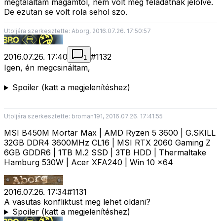
megtalaltam magamtol, nem volt meg feladatnak jelolve.
De ezutan se volt rola sehol szo.
Utoljára szerkesztette: Aborg, 2016.07.26. 17:50:57
2016.07.26. 17:40
#
1132
1
Igen, én megcsináltam,
Spoiler (katt a megjelenítéshez)
Utoljára szerkesztette: broman191, 2016.07.26. 17:41:55
MSI B450M Mortar Max | AMD Ryzen 5 3600 | G.SKILL
32GB DDR4 3600MHz CL16 | MSI RTX 2060 Gaming Z
6GB GDDR6 | 1TB M.2 SSD | 3TB HDD | Thermaltake
Hamburg 530W | Acer XFA240 | Win 10 x64
2016.07.26. 17:34
#
1131
A vasutas konfliktust meg lehet oldani?
Spoiler (katt a megjelenítéshez)