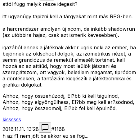
attól függ melyik része idegesít?
itt ugyanúgy tapizni kell a tárgyakat mint más RPG-ben.
a harcrendszer amolyan új xcom, de inkább shadowrun
(az utóbbira hajaz, csak azt ismerik kevesebben).
igazából ennek a játéknak akkor ugrik neki az ember, ha
bejönnek az oldschool dolgok, az izometrikus nézet, a
semmi grandiózus de remekül elmesélt történet. kell
hozzá az az attitűd, hogy most leülök játszani és
szerepjátszom, ott vagyok, beleélem magamat, tipródom
a döntéseken, a fantáziám kiegészíti a játéktechnikai és
grafikai dolgokat.
Ahhoz, hogy összehúzódj, El?bb ki kell tágulnod,
Ahhoz, hogy elgyöngülhess, El?bb meg kell er?södnöd,
Ahhoz, hogy összeomolj, El?bb fel kell épülnöd,
kissssss
2016.11.11. 13:28
#
1168
h az f1 nem jött be akkor ez se fog...