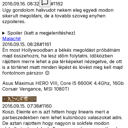
2016.09.16. 08:32
#
1162
Ugy gondolom halivudot nekem eleg egyedi modon
sikerult megoldani, de a tovabbi szoveg enyhen
szpoileres.
Spoiler (katt a megjelenítéshez)
Malachit
2016.09.15. 08:28
#
1161
Én most Hollywoodban a békés megoldást próbálnám
majd összehozni, ha lesz időm folytatni. Időközben
rájöttem merre lehet a pia térképeket nézegetve, de ott
is a történet miatt minden lépést és lövést meg kell majd
fontolnom párszor 😊
Asus Maximus HERO VIII, Core I5 6600K 4.4Ghz, 16Gb
Corsair Vengance, MSI 1080TI
2016.09.15. 07:38
#
1160
Koszi. Eleinte en is azt hittem hogy linearis mert a
parbeszedekben nem lehet kulonbozo valaszokat adni.
De aztan rajottem hogy nagyon is sokfele modon