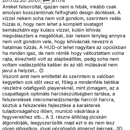
2017.02.20. 20:07
#
1178
Amiket felsoroltál, igazán nem is hibák, inkább csak
amolyan bosszantónak felfogható design döntések. A
vízzel nekem soha nem volt gondom, szerintem reális
húzás is, hogy nem lehet a komplett sivatagot
bemászkálni egy kulacs vízzel, külön kihívás
megválasztani a megállókat...bár nekem tényleg annyira
nem volt gondom vele, hogy kihívásnak nevezni is
hatalmas túlzás. A HUD-ot lehet nagyítani az opciókban
ha minden igaz, de nem rémlik hogy változtattam volna
rajta, élvezhető volt az alapbeállítás, pedig soha nem
voltam vadászpilóta kaliber és az idő múlásával nem
javul a helyzet... 😊
Viszont amit nem említettél és szerintem is valóban
kegyetlen sok időt vesz el, főleg a mindenféle taktikai
részletre odafigyelő playereknél, mint jómagam, az a
csapattagok optimális harckészültségben tartása, a
felszerelések mikromenedzsmentje harcról harcra,
köztük a felszerelés fejlesztése a karakterek
tulajdonságaihoz illően, muníció vásárlása a
fegyverekhez stb... A 3. részre állítólag jócskán
átgondolják, leegyszerűsítik majd ezt is és nem lesz
olyan időgyilkos, jóval pörgősebb élményt ígérnek...3D