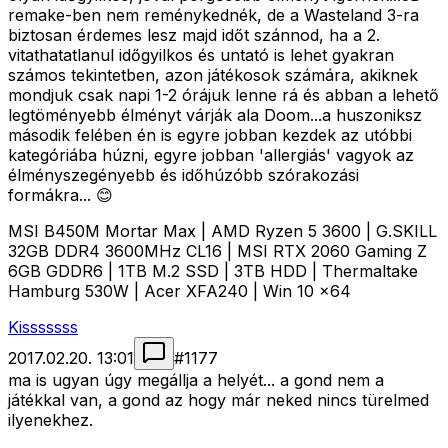
remake-ben nem reménykednék, de a Wasteland 3-ra
biztosan érdemes lesz majd időt szánnod, ha a 2.
vitathatatlanul időgyilkos és untató is lehet gyakran
számos tekintetben, azon játékosok számára, akiknek
mondjuk csak napi 1-2 órájuk lenne rá és abban a lehető
legtöményebb élményt várják ala Doom...a huszoniksz
második felében én is egyre jobban kezdek az utóbbi
kategóriába húzni, egyre jobban 'allergiás' vagyok az
élményszegényebb és időhúzóbb szórakozási
formákra... 😊
MSI B450M Mortar Max | AMD Ryzen 5 3600 | G.SKILL
32GB DDR4 3600MHz CL16 | MSI RTX 2060 Gaming Z
6GB GDDR6 | 1TB M.2 SSD | 3TB HDD | Thermaltake
Hamburg 530W | Acer XFA240 | Win 10 x64
Kisssssss
2017.02.20. 13:01
#
1177
ma is ugyan úgy megállja a helyét... a gond nem a
játékkal van, a gond az hogy már neked nincs türelmed
ilyenekhez.