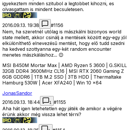
igyekeztem minden szitubol a legtobbet kihozni, es
olvasgattam is mindent becsuletesen.
2016.09.13. 19:38
#
1156
Nem, ha szeretnél utólag is mászkálni bizonyos world
state mellett, akkor csinálj a mentések között egy-egy jól
elkülöníthető elnevezésű mentést, hogy elő tudd szedni
ha kedved szottyanna egy-két random encounter
menetes mászkáláshoz... 😊
MSI B450M Mortar Max | AMD Ryzen 5 3600 | G.SKILL
32GB DDR4 3600MHz CL16 | MSI RTX 2060 Gaming Z
6GB GDDR6 | 1TB M.2 SSD | 3TB HDD | Thermaltake
Hamburg 530W | Acer XFA240 | Win 10 x64
JonasSandor
2016.09.13. 18:44
#
1155
1
Aha hát igen letehetetlen egy játék de amikor a végére
érünk akkor még vissza lehet térni?