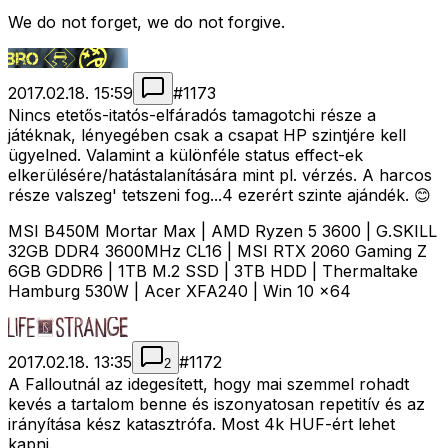
We do not forget, we do not forgive.
2017.02.18. 15:59
#
1173
Nincs etetős-itatós-elfáradós tamagotchi része a
játéknak, lényegében csak a csapat HP szintjére kell
ügyelned. Valamint a különféle status effect-ek
elkerülésére/hatástalanítására mint pl. vérzés. A harcos
része valszeg' tetszeni fog...4 ezerért szinte ajándék. 😊
MSI B450M Mortar Max | AMD Ryzen 5 3600 | G.SKILL
32GB DDR4 3600MHz CL16 | MSI RTX 2060 Gaming Z
6GB GDDR6 | 1TB M.2 SSD | 3TB HDD | Thermaltake
Hamburg 530W | Acer XFA240 | Win 10 x64
2017.02.18. 13:35
#
1172
2
A Falloutnál az idegesített, hogy mai szemmel rohadt
kevés a tartalom benne és iszonyatosan repetitív és az
irányítása kész katasztrófa. Most 4k HUF-ért lehet
kapni.