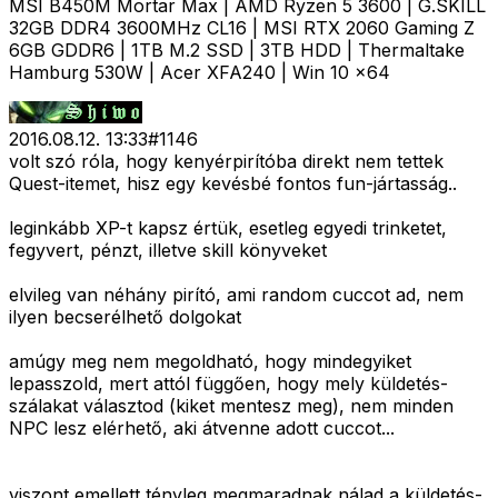
MSI B450M Mortar Max | AMD Ryzen 5 3600 | G.SKILL
32GB DDR4 3600MHz CL16 | MSI RTX 2060 Gaming Z
6GB GDDR6 | 1TB M.2 SSD | 3TB HDD | Thermaltake
Hamburg 530W | Acer XFA240 | Win 10 x64
2016.08.12. 13:33
#
1146
volt szó róla, hogy kenyérpirítóba direkt nem tettek
Quest-itemet, hisz egy kevésbé fontos fun-jártasság..
leginkább XP-t kapsz értük, esetleg egyedi trinketet,
fegyvert, pénzt, illetve skill könyveket
elvileg van néhány pirító, ami random cuccot ad, nem
ilyen becserélhető dolgokat
amúgy meg nem megoldható, hogy mindegyiket
lepasszold, mert attól függően, hogy mely küldetés-
szálakat választod (kiket mentesz meg), nem minden
NPC lesz elérhető, aki átvenne adott cuccot...
viszont emellett tényleg megmaradnak nálad a küldetés-