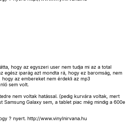
tta, hogy az egyszeri user nem tudja mi az a total
r az egész iparág azt mondta rá, hogy ez baromság, nem
ta, hogy az embereket nem érdekli az mp3
nló sem volt.
edre nem voltak hatással. (pedig kurvára voltak, mert
st Samsung Galaxy sem, a tablet piac még mindig a 600e
ogy ? nyert. http://www.vinylnirvana.hu