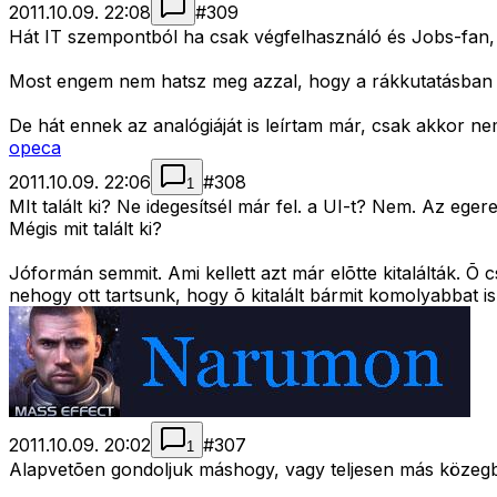
2011.10.09. 22:08
#
309
Hát IT szempontból ha csak végfelhasználó és Jobs-fan,
Most engem nem hatsz meg azzal, hogy a rákkutatásban d
De hát ennek az analógiáját is leírtam már, csak akkor ne
opeca
2011.10.09. 22:06
#
308
1
MIt talált ki? Ne idegesítsél már fel. a UI-t? Nem. Az ege
Mégis mit talált ki?
Jóformán semmit. Ami kellett azt már elõtte kitalálták. Õ
nehogy ott tartsunk, hogy õ kitalált bármit komolyabbat is
2011.10.09. 20:02
#
307
1
Alapvetõen gondoljuk máshogy, vagy teljesen más közegb