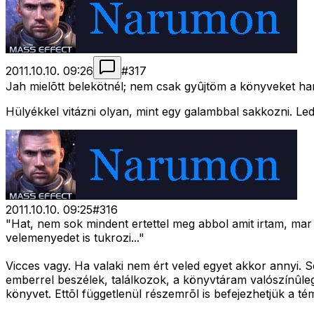
2011.10.10. 09:26
#
317
Jah mielõtt belekötnél; nem csak gyûjtöm a könyveket ha
Hülyékkel vitázni olyan, mint egy galambbal sakkozni. Led
2011.10.10. 09:25
#
316
"Hat, nem sok mindent ertettel meg abbol amit irtam, ma
velemenyedet is tukrozi..."
Vicces vagy. Ha valaki nem ért veled egyet akkor annyi. 
emberrel beszélek, találkozok, a könyvtáram valószínûleg
könyvet. Ettõl függetlenül részemrõl is befejezhetjük a 