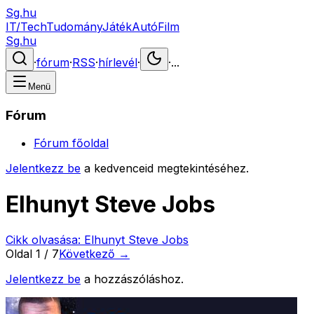
Sg.hu
IT/Tech
Tudomány
Játék
Autó
Film
Sg.hu
·
fórum
·
RSS
·
hírlevél
·
·
...
Menü
Fórum
Fórum főoldal
Jelentkezz be
a kedvenceid megtekintéséhez.
Elhunyt Steve Jobs
Cikk olvasása:
Elhunyt Steve Jobs
Oldal
1
/
7
Következő →
Jelentkezz be
a hozzászóláshoz.