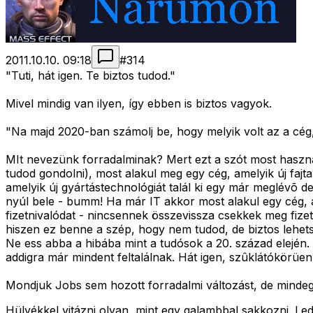
2011.10.10. 09:18
#
314
"Tuti, hát igen. Te biztos tudod."
Mivel mindig van ilyen, így ebben is biztos vagyok.
"Na majd 2020-ban számolj be, hogy melyik volt az a cég, 
MIt nevezünk forradalminak? Mert ezt a szót most használ
tudod gondolni), most alakul meg egy cég, amelyik új fajt
amelyik új gyártástechnológiát talál ki egy már meglévõ 
nyúl bele - bumm! Ha már IT akkor most alakul egy cég, a
fizetnivalódat - nincsennek összevissza csekkek meg fizet
hiszen ez benne a szép, hogy nem tudod, de biztos lehet
Ne ess abba a hibába mint a tudósok a 20. század elején.
addigra már mindent feltalálnak. Hát igen, szûklátókörüen
Mondjuk Jobs sem hozott forradalmi változást, de mindeg
Hülyékkel vitázni olyan, mint egy galambbal sakkozni. Led