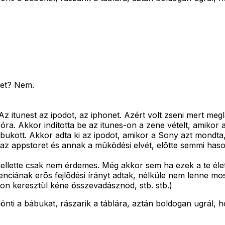
eret? Nem.
 itunest az ipodot, az iphonet. Azért volt zseni mert meglá
óra. Akkor indította be az itunes-on a zene vételt, amiko
megbukott. Akkor adta ki az ipodot, amikor a Sony azt mond
i az appstoret és annak a mûködési elvét, elõtte semmi haso
mellette csak nem érdemes. Még akkor sem ha ezek a te élet
nciának erõs fejlõdési írányt adtak, nélküle nem lenne mo
lon keresztül kéne összevadásznod, stb. stb.)
önti a bábukat, rászarik a táblára, aztán boldogan ugrál, h