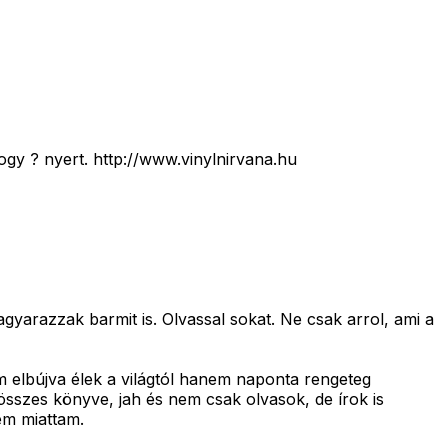
ogy ? nyert. http://www.vinylnirvana.hu
yarazzak barmit is. Olvassal sokat. Ne csak arrol, ami a
m elbújva élek a világtól hanem naponta rengeteg
összes könyve, jah és nem csak olvasok, de írok is
em miattam.