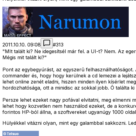
2011.10.10. 09:08
#
313
"MIt talált ki? Ne idegesítsél már fel. a UI-t? Nem. Az eg
Mégis mit talált ki?"
Pont az egybegyúrást, az egyszerû felhasználhatóságot. Az
commander és, hogy hogy kerülnek a cd lemezei a lejátsz
lehet online zenét eladni, hiszen minden ilyen kísérlet 
hordozhatósága, ott a minidisc az sokkal jobb. Õ találta k
Persze lehet ezeket nagy pofával elvitatni, meg elmenni 
lehet hogy kozvetlen nem használod ezeket, de a konkure
forintos HP-ból állna, a szoftvereket ugyanúgy 1000 olda
Hülyékkel vitázni olyan, mint egy galambbal sakkozni. Led