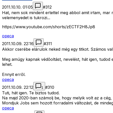
2011.10.10. 01:05
#
312
Hat, nem sok mindent ertettel meg abbol amit irtam, mar
velemenyedet is tukrozi...
https://www.youtube.com/shorts/zECTF2H8Jp8
opeca
2011.10.09. 22:16
#
311
Akkor cserébe elárulok neked még egy titkot. Számos val
Meg amúgy kapnak védõoltást, nevelést, hát igen, tudod ez 
lehet.
Ennyit errõl.
opeca
2011.10.09. 22:12
#
310
1
Tuti, hát igen. Te biztos tudod.
Na majd 2020-ban számolj be, hogy melyik volt az a cég, a
Mondjuk Jobs sem hozott forradalmi változást, de mindeg
opeca