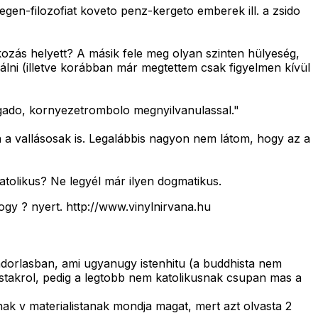
gen-filozofiat koveto penz-kergeto emberek ill. a zsido
kozás helyett? A másik fele meg olyan szinten hülyeség,
álni (illetve korábban már megtettem csak figyelmen kívül
tagado, kornyezetrombolo megnyilvanulassal."
n a vallásosak is. Legalábbis nagyon nem látom, hogy az a
atolikus? Ne legyél már ilyen dogmatikus.
ogy ? nyert. http://www.vinylnirvana.hu
ndorlasban, ami ugyanugy istenhitu (a buddhista nem
teistakrol, pedig a legtobb nem katolikusnak csupan mas a
ak v materialistanak mondja magat, mert azt olvasta 2