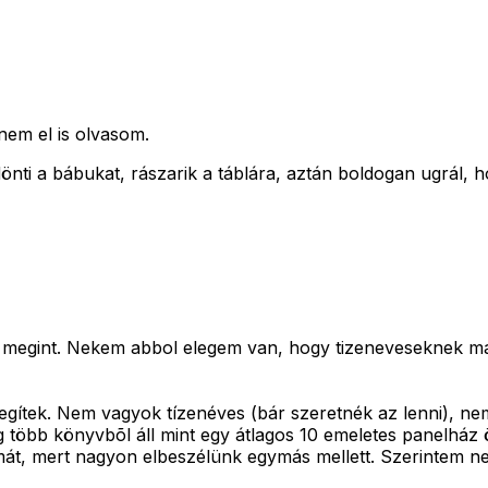
nem el is olvasom.
önti a bábukat, rászarik a táblára, aztán boldogan ugrál, h
r megint. Nekem abbol elegem van, hogy tizeneveseknek mag
Segítek. Nem vagyok tízenéves (bár szeretnék az lenni), ne
 több könyvbõl áll mint egy átlagos 10 emeletes panelház 
témát, mert nagyon elbeszélünk egymás mellett. Szerintem n