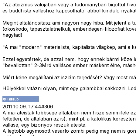
"Az ateizmus valojaban vagy a tudomanyban bigottul hivok 
es buddhista vallashoz kapcsolhato, abbol kiindulo nyakat
Megint általánosítasz ami nagyon nagy hiba. Mit jelent a
(okoskodo, tapasztalatnelkuli, emberidegen-filozofiat ko
hagytad)
"A mai "modern" materialista, kapitalista vilagkep, ami a
Ezzel egyetértek, de azzal nem, hogy ennek bármi köze le
"bevallottan" 2-3Mrd vallásos ember másként élne, másh
Miért kéne megállítani az iszlám terjedését? Vagy most má
Hülyékkel vitázni olyan, mint egy galambbal sakkozni. Led
2011.10.09. 17:44
#
306
A mai ateistak tobbsege altalaban nem hisze semmifele e
feltetlen, de altalaban az is), mint pl. a katolikus keres
vallasa, egy bizonyos reszuk ateista.
A legtobb agymosott vasarlo zombi pedig meg nem is gondo