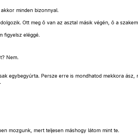
 akkor minden bizonnyal.
olgozik. Ott meg õ van az asztal másik végén, õ a szakem
m figyelsz eléggé.
ret? Nem.
 csak egybegyúrta. Persze erre is mondhatod mekkora ász, m
.
en mozgunk, mert teljesen máshogy látom mint te.