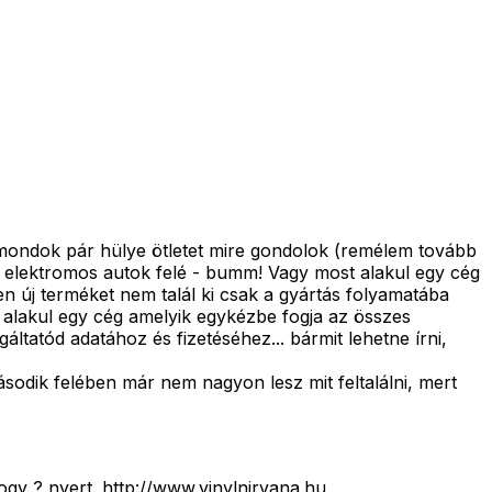
; mondok pár hülye ötletet mire gondolok (remélem tovább
óbb elektromos autok felé - bumm! Vagy most alakul egy cég
n új terméket nem talál ki csak a gyártás folyamatába
 alakul egy cég amelyik egykézbe fogja az összes
ltatód adatához és fizetéséhez... bármit lehetne írni,
sodik felében már nem nagyon lesz mit feltalálni, mert
ogy ? nyert. http://www.vinylnirvana.hu