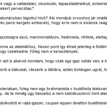
vagy a vallastalan, okoskodo, tapasztalatnelkuli, emberide
ekert perverzitas."
 tudományban bigottul hívõ? Aki mondjuk orvoshoz jár imád
veto penz-kergeto emberek), hogy erre nem is kívánok reag
 kapzsisagra epul, mammonaldozo, hedonista, nihilsta, elet
nne az ateistákhoz, hiszen pont így élnek jelenleg a földö
ogy cselekedne. Fõleg nem a keresztények.
r azt is akarod mondani, hogy csak egy igaz vallás van; a k
önti a bábukat, rászarik a táblára, aztán boldogan ugrál, h
zoteriaban, foleg nem egy brahmanista v buddhista lelekva
zteny.. de te mindig ugy beszelsz a nem katolikusokrol mint a
lkodott el rajta igazan, csupan eppen divatbol buddhistan