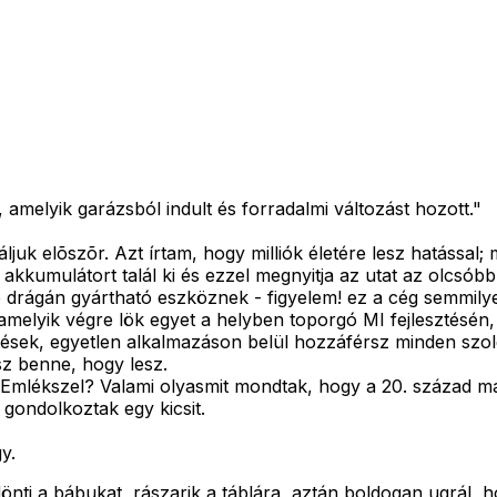
amelyik garázsból indult és forradalmi változást hozott."
juk elõszõr. Azt írtam, hogy milliók életére lesz hatással
a akkumulátort talál ki és ezzel megnyitja az utat az olcs
de drágán gyártható eszköznek - figyelem! ez a cég semmilye
melyik végre lök egyet a helyben toporgó MI fejlesztésén,
ések, egyetlen alkalmazáson belül hozzáférsz minden szolgá
sz benne, hogy lesz.
 Emlékszel? Valami olyasmit mondtak, hogy a 20. század má
 gondolkoztak egy kicsit.
y.
önti a bábukat, rászarik a táblára, aztán boldogan ugrál, h