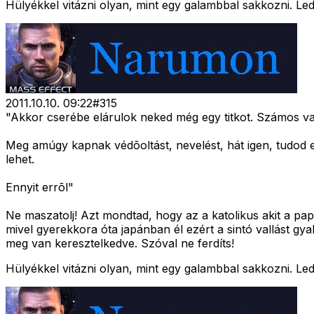
Hülyékkel vitázni olyan, mint egy galambbal sakkozni. Led
2011.10.10. 09:22
#
315
"Akkor cserébe elárulok neked még egy titkot. Számos va
Meg amúgy kapnak védõoltást, nevelést, hát igen, tudod ez 
lehet.
Ennyit errõl"
Ne maszatolj! Azt mondtad, hogy az a katolikus akit a pap
mivel gyerekkora óta japánban él ezért a sintó vallást gy
meg van keresztelkedve. Szóval ne ferdíts!
Hülyékkel vitázni olyan, mint egy galambbal sakkozni. Led