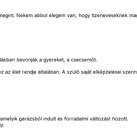
 megint. Nekem abbol elegem van, hogy tizeneveseknek magy
lásban bevonják a gyereket, a csecsemõt.
az élet rendje általában. A szülõ saját elképzelései szerint
melyik garázsból indult és forradalmi változást hozott.
y.