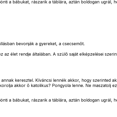
önti a bábukat, rászarik a táblára, aztán boldogan ugrál, h
llásban bevonják a gyereket, a csecsemõt.
az élet rendje általában. A szülõ saját elképzelései szerint
 annak keresztel. Kíváncsi lennék akkor, hogy szerinted akk
akorolja akkor õ katolikus? Pongyola lenne. Ne maszatolj ez
önti a bábukat, rászarik a táblára, aztán boldogan ugrál, h