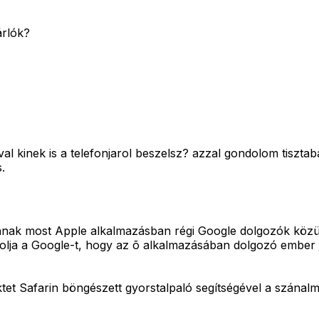
árlók?
l kinek is a telefonjarol beszelsz? azzal gondolom tisztab
.
nnak most Apple alkalmazásban régi Google dolgozók közü
olja a Google-t, hogy az õ alkalmazásában dolgozó ember je
ektet Safarin böngészett gyorstalpaló segítségével a szána