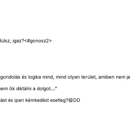
zédülsz, igaz?<#gonosz2>
gondolás és logika mind, mind olyan terület, amiben nem je
em õk diktálni a dolgot...."
olást és ipari kémkedést esetleg?😄DD