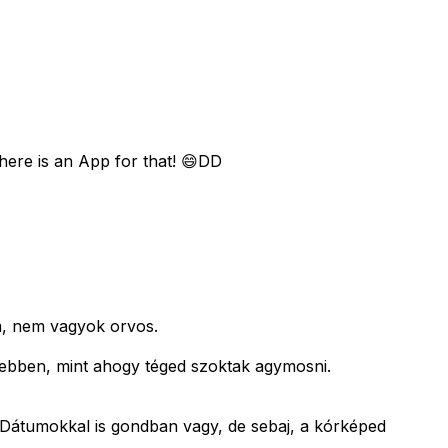
here is an App for that! 😄DD
om, nem vagyok orvos.
ebben, mint ahogy téged szoktak agymosni.
. Dátumokkal is gondban vagy, de sebaj, a kórképed