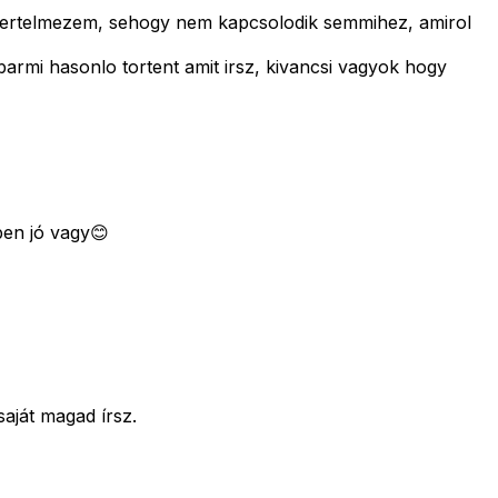
is ertelmezem, sehogy nem kapcsolodik semmihez, amirol
armi hasonlo tortent amit irsz, kivancsi vagyok hogy
ben jó vagy😊
saját magad írsz.