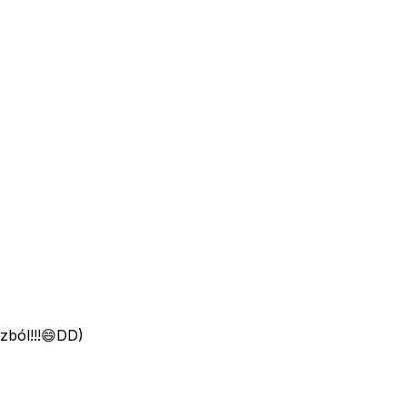
zból!!!😄DD)