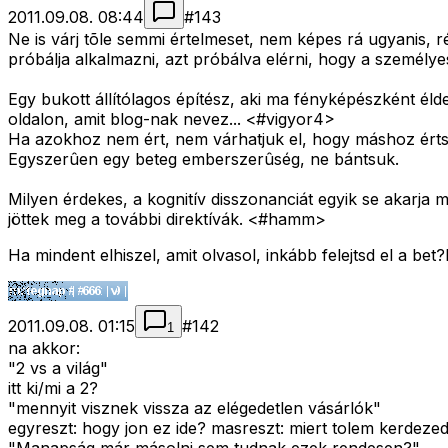
2011.09.08. 08:44
#
143
Ne is várj tõle semmi értelmeset, nem képes rá ugyanis, ré
próbálja alkalmazni, azt próbálva elérni, hogy a személyes
Egy bukott állítólagos építész, aki ma fényképészként éld
oldalon, amit blog-nak nevez... <#vigyor4>
Ha azokhoz nem ért, nem várhatjuk el, hogy máshoz érts
Egyszerûen egy beteg emberszerûség, ne bántsuk.
Milyen érdekes, a kognitív disszonanciát egyik se akarja 
jöttek meg a további direktívák. <#hamm>
Ha mindent elhiszel, amit olvasol, inkább felejtsd el a b
2011.09.08. 01:15
#
142
1
na akkor:
"2 vs a világ"
itt ki/mi a 2?
"mennyit visznek vissza az elégedetlen vásárlók"
egyreszt: hogy jon ez ide? masreszt: miert tolem kerdeze