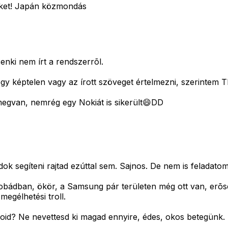
et?ket! Japán közmondás
enki nem írt a rendszerrõl.
ogy képtelen vagy az írott szöveget értelmezni, szerintem T
megvan, nemrég egy Nokiát is sikerült😄DD
dok segíteni rajtad ezúttal sem. Sajnos. De nem is feladat
ádban, ökör, a Samsung pár területen még ott van, erõs
megélhetési troll.
droid? Ne nevettesd ki magad ennyire, édes, okos betegünk