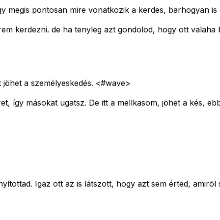
 hogy megis pontosan mire vonatkozik a kerdes, barhogyan 
em kerdezni. de ha tenyleg azt gondolod, hogy ott valaha b
st jöhet a személyeskedés. <#wave>
et, így másokat ugatsz. De itt a mellkasom, jöhet a kés, eb
tottad. Igaz ott az is látszott, hogy azt sem érted, amirõl 