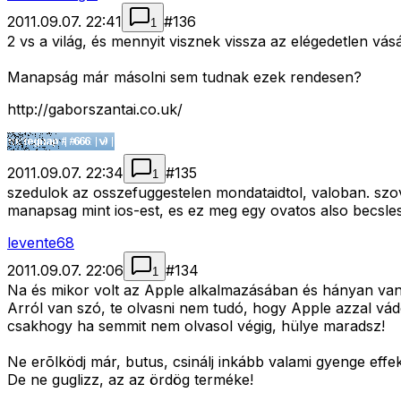
2011.09.07. 22:41
#
136
1
2 vs a világ, és mennyit visznek vissza az elégedetlen vás
Manapság már másolni sem tudnak ezek rendesen?
http://gaborszantai.co.uk/
2011.09.07. 22:34
#
135
1
szedulok az osszefuggestelen mondataidtol, valoban. szova
manapsag mint ios-est, es ez meg egy ovatos also becsles
levente68
2011.09.07. 22:06
#
134
1
Na és mikor volt az Apple alkalmazásában és hányan va
Arról van szó, te olvasni nem tudó, hogy Apple azzal vád
csakhogy ha semmit nem olvasol végig, hülye maradsz!
Ne erõlködj már, butus, csinálj inkább valami gyenge eff
De ne guglizz, az az ördög terméke!