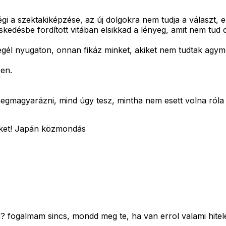
gi a szektakiképzése, az új dolgokra nem tudja a választ, ez
kedésbe fordított vitában elsikkad a lényeg, amit nem tud c
egél nyugaton, onnan fikáz minket, akiket nem tudtak agymo
en.
megmagyarázni, mind úgy tesz, mintha nem esett volna róla 
et?ket! Japán közmondás
d? fogalmam sincs, mondd meg te, ha van errol valami hitel