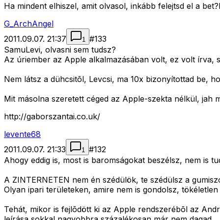
Ha mindent elhiszel, amit olvasol, inkább felejtsd el a b
G_ArchAngel
2011.09.07. 21:37
#
133
1
SamuLevi, olvasni sem tudsz?
Az úriember az Apple alkalmazásában volt, ez volt írva, s
Nem látsz a dühcsitõl, Levcsi, ma 10x bizonyítottad be, h
Mit másolna szeretett céged az Apple-szekta nélkül, jah 
http://gaborszantai.co.uk/
levente68
2011.09.07. 21:33
#
132
1
Ahogy eddig is, most is baromságokat beszélsz, nem is tu
A ZINTERNETEN nem én szédülök, te szédülsz a gumiszob
Olyan ipari területeken, amire nem is gondolsz, tökéletlen 
Tehát, mikor is fejlõdött ki az Apple rendszerébõl az An
leírása sokkal nagyobbra százalékosan már nem dagad.