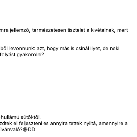
a jellemzõ, természetesen tisztelet a kivételnek, mert
l levonnunk: azt, hogy más is csinál ilyet, de neki
folyást gyakorolni?
óhullámú sütõktõl.
ek el feljeszteni és annyira tették nyiltá, amennyire a
yílvánvaló?😄DD