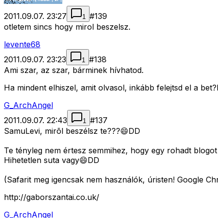
2011.09.07. 23:27
#
139
1
otletem sincs hogy mirol beszelsz.
levente68
2011.09.07. 23:23
#
138
1
Ami szar, az szar, bárminek hívhatod.
Ha mindent elhiszel, amit olvasol, inkább felejtsd el a b
G_ArchAngel
2011.09.07. 22:43
#
137
1
SamuLevi, mirõl beszélsz te???😄DD
Te tényleg nem értesz semmihez, hogy egy rohadt blogot
Hihetetlen suta vagy😄DD
(Safarit meg igencsak nem használók, úristen! Google Ch
http://gaborszantai.co.uk/
G_ArchAngel