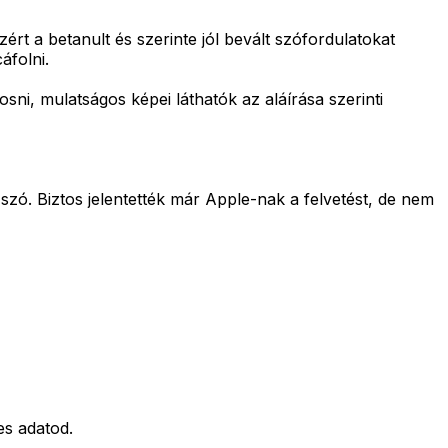
ért a betanult és szerinte jól bevált szófordulatokat
áfolni.
sni, mulatságos képei láthatók az aláírása szerinti
szó. Biztos jelentették már Apple-nak a felvetést, de nem
es adatod.