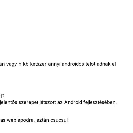
an vagy h kb ketszer annyi androidos telot adnak el
l?
lentõs szerepet játszott az Android fejlesztésében,
lmas weblapodra, aztán csucsu!