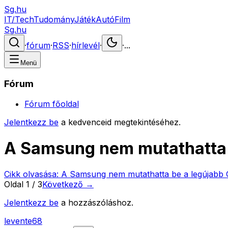
Sg.hu
IT/Tech
Tudomány
Játék
Autó
Film
Sg.hu
·
fórum
·
RSS
·
hírlevél
·
·
...
Menü
Fórum
Fórum főoldal
Jelentkezz be
a kedvenceid megtekintéséhez.
A Samsung nem mutathatta 
Cikk olvasása:
A Samsung nem mutathatta be a legújabb 
Oldal
1
/
3
Következő →
Jelentkezz be
a hozzászóláshoz.
levente68