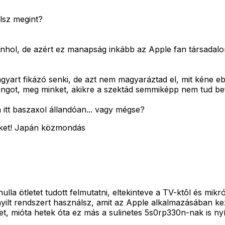
álsz megint?
hol, de azért ez manapság inkább az Apple fan társadalomr
yart fikázó senki, de azt nem magyaráztad el, mit kéne ebbõ
sungot, meg minket, akikre a szektád semmiképp nem tud be
ha itt baszaxol állandóan... vagy mégse?
et?ket! Japán közmondás
la ötletet tudott felmutatni, eltekinteve a TV-ktõl és mikr
lt rendszert használsz, amit az Apple alkalmazásában kezdt
net, mióta hetek óta ez más a sulinetes 5s0rp330n-nak is n