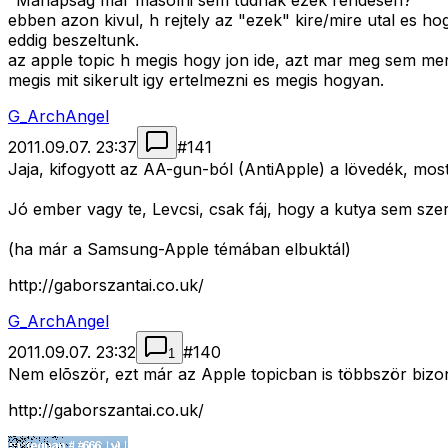
"Manapság már másolni sem tudnak ezek rendesen?"
ebben azon kivul, h rejtely az "ezek" kire/mire utal es
eddig beszeltunk.
az apple topic h megis hogy jon ide, azt mar meg sem mer
megis mit sikerult igy ertelmezni es megis hogyan.
G_ArchAngel
2011.09.07. 23:37
#
141
Jaja, kifogyott az AA-gun-ból (AntiApple) a lövedék, mo
Jó ember vagy te, Levcsi, csak fáj, hogy a kutya sem szer
(ha már a Samsung-Apple témában elbuktál)
http://gaborszantai.co.uk/
G_ArchAngel
2011.09.07. 23:32
#
140
1
Nem elõször, ezt már az Apple topicban is többször bizonyí
http://gaborszantai.co.uk/