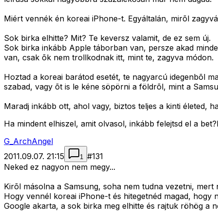
Miért vennék én koreai iPhone-t. Egyáltalán, mirõl zagyv
Sok birka elhitte? Mit? Te keversz valamit, de ez sem új.
Sok birka inkább Apple táborban van, persze akad minden
van, csak õk nem trollkodnak itt, mint te, zagyva módon.
Hoztad a koreai barátod esetét, te nagyarcú idegenbõl mag
szabad, vagy õt is le kéne söpörni a földrõl, mint a Sam
Maradj inkább ott, ahol vagy, biztos teljes a kinti életed, 
Ha mindent elhiszel, amit olvasol, inkább felejtsd el a b
G_ArchAngel
2011.09.07. 21:15
#
131
1
Neked ez nagyon nem megy...
Kirõl másolna a Samsung, soha nem tudna vezetni, mert nul
Hogy vennél koreai iPhone-t és hitegetnéd magad, hogy nyi
Google akarta, a sok birka meg elhitte és rajtuk röhög a 