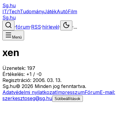
Sg.hu
IT/Tech
Tudomány
Játék
Autó
Film
Sg.hu
·
fórum
·
RSS
·
hírlevél
·
·
...
Menü
xen
Üzenetek:
197
Értékelés:
+
1
/
-
0
Regisztráció:
2006. 03. 13.
Sg
.hu
©
2026
Minden jog fenntartva.
Adatvédelmi nyilatkozat
Impresszum
Fórum
E-mail:
szerkesztoseg@sg.hu
Sütibeállítások